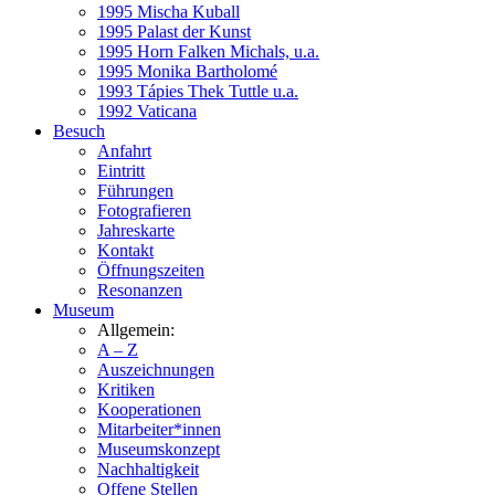
1995 Mischa Kuball
1995 Palast der Kunst
1995 Horn Falken Michals, u.a.
1995 Monika Bartholomé
1993 Tápies Thek Tuttle u.a.
1992 Vaticana
Besuch
Anfahrt
Eintritt
Führungen
Fotografieren
Jahreskarte
Kontakt
Öffnungszeiten
Resonanzen
Museum
Allgemein:
A – Z
Auszeichnungen
Kritiken
Kooperationen
Mitarbeiter*innen
Museumskonzept
Nachhaltigkeit
Offene Stellen