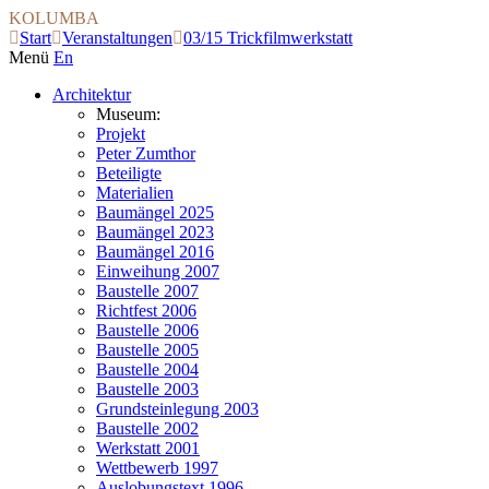
KOLUMBA
Start
Veranstaltungen
03/15 Trickfilmwerkstatt
Menü
En
Architektur
Museum:
Projekt
Peter Zumthor
Beteiligte
Materialien
Baumängel 2025
Baumängel 2023
Baumängel 2016
Einweihung 2007
Baustelle 2007
Richtfest 2006
Baustelle 2006
Baustelle 2005
Baustelle 2004
Baustelle 2003
Grundsteinlegung 2003
Baustelle 2002
Werkstatt 2001
Wettbewerb 1997
Auslobungstext 1996