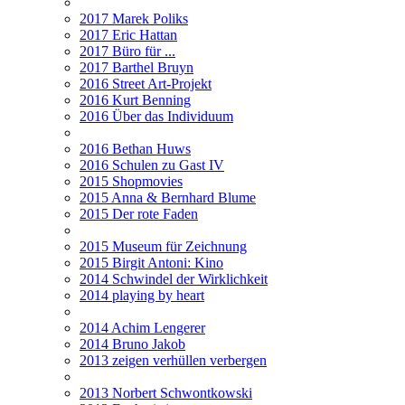
2017 Marek Poliks
2017 Eric Hattan
2017 Büro für ...
2017 Barthel Bruyn
2016 Street Art-Projekt
2016 Kurt Benning
2016 Über das Individuum
2016 Bethan Huws
2016 Schulen zu Gast IV
2015 Shopmovies
2015 Anna & Bernhard Blume
2015 Der rote Faden
2015 Museum für Zeichnung
2015 Birgit Antoni: Kino
2014 Schwindel der Wirklichkeit
2014 playing by heart
2014 Achim Lengerer
2014 Bruno Jakob
2013 zeigen verhüllen verbergen
2013 Norbert Schwontkowski