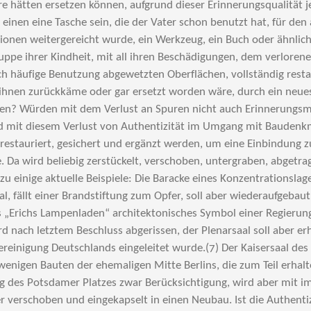
re hätten ersetzen können, aufgrund dieser Erinnerungsqualität j
 einen eine Tasche sein, die der Vater schon benutzt hat, für den 
ionen weitergereicht wurde, ein Werkzeug, ein Buch oder ähnlic
ppe ihrer Kindheit, mit all ihren Beschädigungen, dem verloren
h häufige Benutzung abgewetzten Oberflächen, vollständig restau
 ihnen zurückkäme oder gar ersetzt worden wäre, durch ein neues
en? Würden mit dem Verlust an Spuren nicht auch Erinnerungsm
d mit diesem Verlust von Authentizität im Umgang mit Bauden
e restauriert, gesichert und ergänzt werden, um eine Einbindung z
a wird beliebig zerstückelt, verschoben, untergraben, abgetra
zu einige aktuelle Beispiele: Die Baracke eines Konzentrationslag
 fällt einer Brandstiftung zum Opfer, soll aber wiederaufgebaut
ls „Erichs Lampenladen“ architektonisches Symbol einer Regierung
rd nach letztem Beschluss abgerissen, der Plenarsaal soll aber erh
reinigung Deutschlands eingeleitet wurde.(7) Der Kaisersaal de
 wenigen Bauten der ehemaligen Mitte Berlins, die zum Teil erhalte
 des Potsdamer Platzes zwar Berücksichtigung, wird aber mi
 verschoben und eingekapselt in einen Neubau. Ist die Authenti