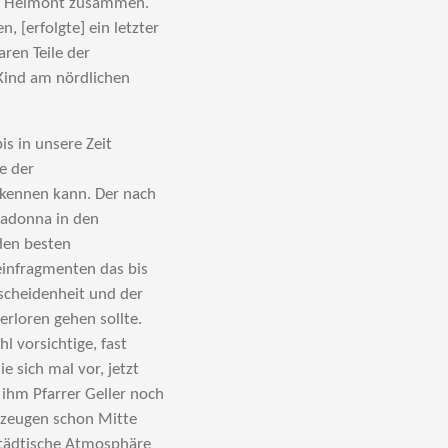
von Helmont zusammen.
 [erfolgte] ein letzter
ren Teile der
Kind am nördlichen
is in unsere Zeit
e der
kennen kann. Der nach
„Madonna in den
den besten
teinfragmenten das bis
scheidenheit und der
erloren gehen sollte.
l vorsichtige, fast
e sich mal vor, jetzt
ihm Pfarrer Geller noch
itzeugen schon Mitte
städtische Atmosphäre