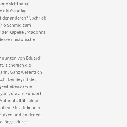
ohne sichtbaren
e die freudige
f der anderen?“, schrieb
Carlo Schmid zum
u der Kapelle „Madonna
dessen historische
ichnungen von Eduard
t, sicherlich die
kann. Ganz wesentlich
ch. Der Begriff der
gkeit ebenso wie
igen“, die am Fundort
Authentizität seiner
aben. Sie alle kennen
enutzen und an denen
e längst durch