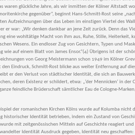
as waren glückliche Jahre, als wir inmitten der Kölner Altstadt w
oritenkirche gegenüber“, beginnt Hans-Schmitt-Rost seine „nac
ssten Aufzeichnungen über das Leben im einstigen Viertel des Wa
er er war: „Wir denken dankbar an jene Zeit zurück. Denn das Vie
ng eine wohltätige Macht von ihm aus, Ruhe, Stille, Heiterkeit, k
ischen Wesens. Ein endloser Zug von Gesichtern, Typen und Mas
g wie auf einem Blatt von James Ensor.“(4) Übrigens ist der schö
zeichnungen von Georg Meistermann schon 1949 im Kölner Greve
den Eindruck, Schmitt-Rost blicke aus weiter Entfernung auf dies
reibt er den Verlust von städtischer Identität, die sich an Bauwe
hen, deren Existenz er schildert, etwa: „‘der Mennicken’ in der
 ganze feindliche Brüderschaft sämtlicher Eau de Cologne-Marken,
ispiel der romanischen Kirchen Kölns wurde auf Kolumba nicht d
historischer Identität betrieben, indem ein Zustand von Gesch
wurde mit zeitgenössischen Mitteln auf Geschichte reagiert und 
wandelter Identität Ausdruck gegeben, Identität neu geschaffen: