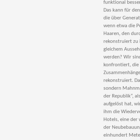
funktional besse
Das kann für den
die über Generat
wenn etwa die Pu
Haaren, den durc
rekonstruiert zu
gleichem Ausseh
werden? Wir sin
konfrontiert, di
Zusammenhänge. D
rekonstruiert. Da
sondern Mahnmal,
der Republik“, a
aufgelöst hat, wi
ihm die Wiederve
Hotels, eine der
der Neubebauung
einhundert Meter