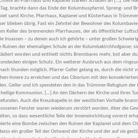
ichtete an Pfarrhaus und Kaplanei starken Schaden an [...]. Die N
-Tag, brachte dann das Ende der Kolumbuspfarrei. Spreng- und 
iet samt Kirche, Pfarrhaus, Kaplanei und Küsterhaus in Trümmer
er blieben übrig. Fast ein Zehntel der Bewohner des Kolumbavie
m Keller des brennenden Pfarrhauses, der als öffentlicher Lufts
die Insassen – zu denen auch ich gehörte – unter großen Schwieri
ie Ruinen der ehemaligen Schule an der Kolumbakirchhofgasse; si
 lädiert worden und enthielt nichts Brennbares mehr, bot aber du
ondecken einigen Schutz. Ein weiterer Ausbruch aus dem rings
 nach Stunden möglich. Pfarrer Geller gelang es, durch die nicht
rchen-Innere zu erreichen und das Ciborium mit den konsekrierte
len. Geller und ich spendeten den in das Trümmer-Refugium der 
 heilige Kommunion. [...] An den Dächern der Kirche und ihres T
efunden. Auch die Kreuzkapelle in der westlichen Vorhalle brann
hlossenen Fenster waren wiederum zerstört worden. Aber die Ge
ten, so dass wesentliche Teile der Inneneinrichtung vorerst erhal
ierte eine Bombe zwischen den Ruinen der Kaplanei und dem Cho
 dasss ein großer Teil der Ostwand der Kirche und der auf sie ges