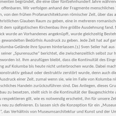
agmenten begründet, die eine über fünfzehnhundert Jahre währe
s offenbaren. Wir verfolgen anhand der Fragmente menschliches
n, von den frühen Profanarchitekturen römischer Zeit, über da
christlichen Glauben Raum zu geben, eine in mehreren romanis
t dem spätgotischen Kirchenbau ihre größte Ausdehnung fand. M
ck wurde an Vorhandenes angeknüpft, wurde gleichzeitig Besteh
ewandelten Bedürfnis Ausdruck zu geben. Jede Zeit hat auf gan
lumba-Gelände ihre Spuren hinterlassen.(1) Sven Seiler hat aus 
seiner „Spurensuche“ berichtet, die zwischenzeitlich selbst zur 
geworden ist. Ihm anzufügen bleibt, dass die Kontinuität des Eing
ng auf Kolumba bis heute nicht unterbrochen wurde. Dabei mac
konstruktiv gebaut oder destruktiv zerstört wurde, denn auch d
Ausdruck einer Zeit, zumal wenn sie, wie im Falle von Kolumba n
chliches Handeln zurückzuführen sind. Das Anliegen, dieses Gru
 zu besetzen, stellt sich in die Kontinuität der Baugeschichte 
 respektieren gilt, wie es notwendig erscheint, ihn für unsere Ze
neu zu definieren. Es lassen sich die Konzeption für ein „Muse
t“, das Verhältnis von Museumsarchitektur und Kunst und der U