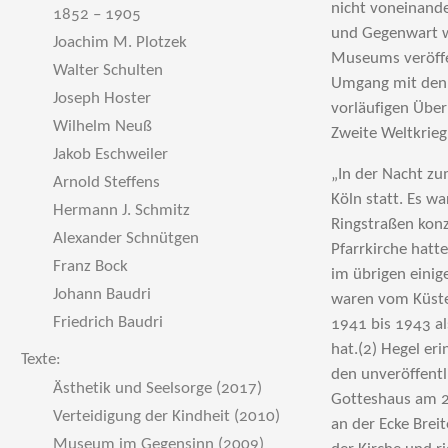
nicht voneinande
1852 – 1905
und Gegenwart we
Joachim M. Plotzek
Museums veröffe
Walter Schulten
Umgang mit den 
Joseph Hoster
vorläufigen Über
Wilhelm Neuß
Zweite Weltkrieg
Jakob Eschweiler
„In der Nacht zu
Arnold Steffens
Köln statt. Es w
Hermann J. Schmitz
Ringstraßen konz
Alexander Schnütgen
Pfarrkirche hatt
Franz Bock
im übrigen eini
Johann Baudri
waren vom Küster
Friedrich Baudri
1941 bis 1943 al
hat.(2) Hegel er
Texte:
den unveröffentl
Ästhetik und Seelsorge (2017)
Gotteshaus am 27
Verteidigung der Kindheit (2010)
an der Ecke Brei
Museum im Gegensinn (2009)