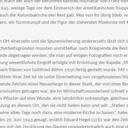
bei brach der auch der berühmte barocke Hochaltar von Franz 
 1945, wenige Tage vor dem Einmarsch der amerikanischen Truppen,
 auch der Kolumbakirche den Rest gab. Was von ihr übrig blieb, wa
n, ein Turmstumpf und die Figur der stehenden Madonna mit 
 Ort einerseits und die Spurensicherung andererseits lässt sich b
icherheitsgründen mussten unmittelbar nach Kriegsende die Rest
de abgetragen werden, die man auf einigen Fotografien noch er
rung wesentlichste Eingriff erfolgte mit Errichtung der Kapelle 
ach Plänen von Gottfried Böhm 1950 fertig gestellt wurde. Mit 
itteln ihrer Zeit ist sie unter Einarbeitung von vorgefundenen S
ende Zeichen eines Neuanfangs in dieser Stadt, der von einer Be
provisation getragen war, die im Wirtschaftswunderland schnell v
as Pflaster auf eine Wunde, eine tatsächlich notwendige, gleichwoh
zung an diesem Ort, den sie nicht heilen kann und will. „Stellen si
ine alten Tage noch dazu, eine moderne Kirche zu bauen“, habe 
s 29. Juni 1943 gesagt, erzählt Eduard Hegel.(3) Es war den Ze
ss mit der Zerstörung der Bauten unwiederbringlich auch eine 