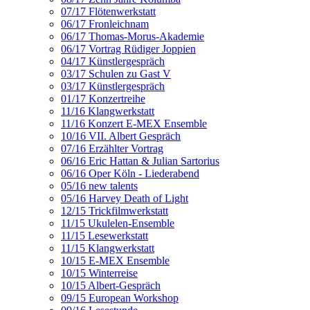
07/17 Flötenwerkstatt
06/17 Fronleichnam
06/17 Thomas-Morus-Akademie
06/17 Vortrag Rüdiger Joppien
04/17 Künstlergespräch
03/17 Schulen zu Gast V
03/17 Künstlergespräch
01/17 Konzertreihe
11/16 Klangwerkstatt
11/16 Konzert E-MEX Ensemble
10/16 VII. Albert Gespräch
07/16 Erzählter Vortrag
06/16 Eric Hattan & Julian Sartorius
06/16 Oper Köln - Liederabend
05/16 new talents
05/16 Harvey Death of Light
12/15 Trickfilmwerkstatt
11/15 Ukulelen-Ensemble
11/15 Lesewerkstatt
11/15 Klangwerkstatt
10/15 E-MEX Ensemble
10/15 Winterreise
10/15 Albert-Gespräch
09/15 European Workshop