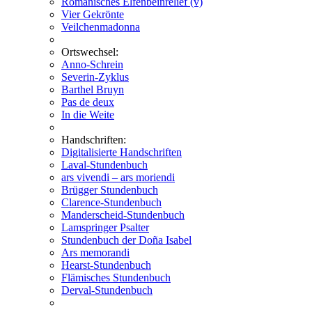
Romanisches Elfenbeinrelief (v)
Vier Gekrönte
Veilchenmadonna
Ortswechsel:
Anno-Schrein
Severin-Zyklus
Barthel Bruyn
Pas de deux
In die Weite
Handschriften:
Digitalisierte Handschriften
Laval-Stundenbuch
ars vivendi – ars moriendi
Brügger Stundenbuch
Clarence-Stundenbuch
Manderscheid-Stundenbuch
Lamspringer Psalter
Stundenbuch der Doña Isabel
Ars memorandi
Hearst-Stundenbuch
Flämisches Stundenbuch
Derval-Stundenbuch