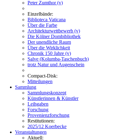
Peter Zumthor (v)
Einzelbände:
Biblioteca Vaticana
Über die Farbe
Architekturwettbewerb (v)
Die Kölner Dombibliothek
Der unendliche Raum
Über die Wirklichkeit
Chronik 150 Jahre (v)
Salve (Kolumba-Taschenbuch)
trotz Natur und Augenschein
Compact-Disk:
Mitteilungen
Sammlung
Sammlungskonzept
Künstlerinnen & Künstler
Leihgaben
Forschung
Provenienzforschung
Restitutionen:
2025/12 Koerbecke
Veranstaltungen
Aktuell: