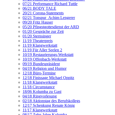
07/21 Performance Richard Tuttle
06/21 BODY TALE
20/21 Corona-Statements
02/21 Tonspur_Achim Lengerer
09/20 Fritz Hauser
05/20 Pfingstgottesdienst der ARD
01/20 Gespräche zur Zeit
01/20 Sternsinger
11/19 Theaterpreis
11/19 Klangwerkstatt
11/19 Für Aller Seelen 2
10/19 Restaurierungs-Werkstatt
10/19 Offenbach-Werkstatt
09/19 Bundespräsident
04/19 Religion und Humor
12/18 Büro-Termine
12/18 Finissage Michael Oppitz
11/18 Klangwerkstatt
11/18 Circumstance
18/06 Kolumba zu Gast
04/18 Ringvorlesung
02/18 Aktionstag des Berufskollegs
12/17 Schenkung Renate König
11/17 Klangwerkstatt
08/17 Zehn Jahre Kolumba