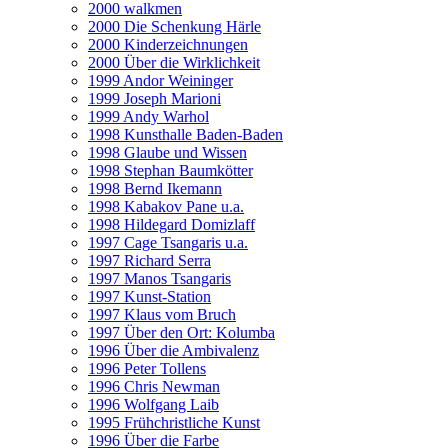
2000 walkmen
2000 Die Schenkung Härle
2000 Kinderzeichnungen
2000 Über die Wirklichkeit
1999 Andor Weininger
1999 Joseph Marioni
1999 Andy Warhol
1998 Kunsthalle Baden-Baden
1998 Glaube und Wissen
1998 Stephan Baumkötter
1998 Bernd Ikemann
1998 Kabakov Pane u.a.
1998 Hildegard Domizlaff
1997 Cage Tsangaris u.a.
1997 Richard Serra
1997 Manos Tsangaris
1997 Kunst-Station
1997 Klaus vom Bruch
1997 Über den Ort: Kolumba
1996 Über die Ambivalenz
1996 Peter Tollens
1996 Chris Newman
1996 Wolfgang Laib
1995 Frühchristliche Kunst
1996 Über die Farbe