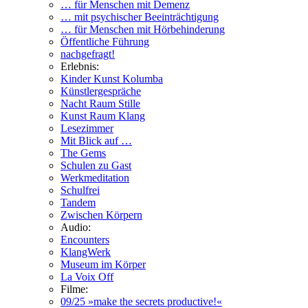
… für Menschen mit Demenz
… mit psychischer Beeinträchtigung
… für Menschen mit Hörbehinderung
Öffentliche Führung
nachgefragt!
Erlebnis:
Kinder Kunst Kolumba
Künstlergespräche
Nacht Raum Stille
Kunst Raum Klang
Lesezimmer
Mit Blick auf …
The Gems
Schulen zu Gast
Werkmeditation
Schulfrei
Tandem
Zwischen Körpern
Audio:
Encounters
KlangWerk
Museum im Körper
La Voix Off
Filme:
09/25 »make the secrets productive!«