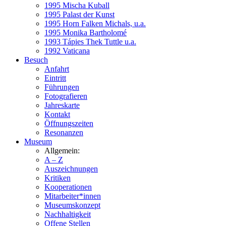
1995 Mischa Kuball
1995 Palast der Kunst
1995 Horn Falken Michals, u.a.
1995 Monika Bartholomé
1993 Tápies Thek Tuttle u.a.
1992 Vaticana
Besuch
Anfahrt
Eintritt
Führungen
Fotografieren
Jahreskarte
Kontakt
Öffnungszeiten
Resonanzen
Museum
Allgemein:
A – Z
Auszeichnungen
Kritiken
Kooperationen
Mitarbeiter*innen
Museumskonzept
Nachhaltigkeit
Offene Stellen