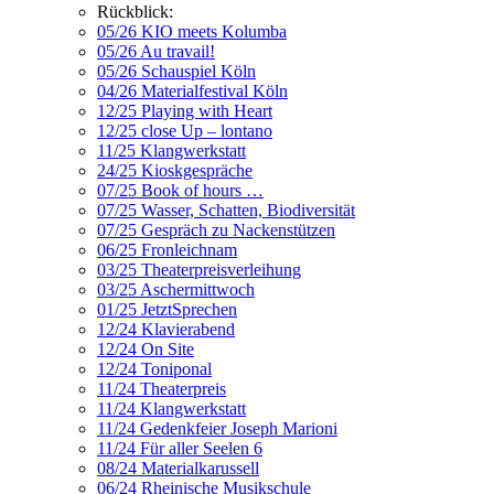
Rückblick:
05/26 KIO meets Kolumba
05/26 Au travail!
05/26 Schauspiel Köln
04/26 Materialfestival Köln
12/25 Playing with Heart
12/25 close Up – lontano
11/25 Klangwerkstatt
24/25 Kioskgespräche
07/25 Book of hours …
07/25 Wasser, Schatten, Biodiversität
07/25 Gespräch zu Nackenstützen
06/25 Fronleichnam
03/25 Theaterpreisverleihung
03/25 Aschermittwoch
01/25 JetztSprechen
12/24 Klavierabend
12/24 On Site
12/24 Toniponal
11/24 Theaterpreis
11/24 Klangwerkstatt
11/24 Gedenkfeier Joseph Marioni
11/24 Für aller Seelen 6
08/24 Materialkarussell
06/24 Rheinische Musikschule