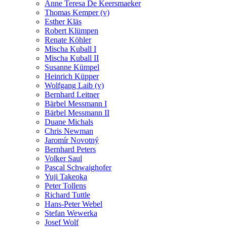
Anne Teresa De Keersmaeker
Thomas Kemper (v)
Esther Kläs
Robert Klümpen
Renate Köhler
Mischa Kuball I
Mischa Kuball II
Susanne Kümpel
Heinrich Küpper
Wolfgang Laib (v)
Bernhard Leitner
Bärbel Messmann I
Bärbel Messmann II
Duane Michals
Chris Newman
Jaromír Novotný
Bernhard Peters
Volker Saul
Pascal Schwaighofer
Yuji Takeoka
Peter Tollens
Richard Tuttle
Hans-Peter Webel
Stefan Wewerka
Josef Wolf