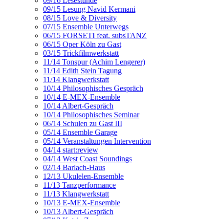
09/16 Lesestunde
09/15 Lesung Navid Kermani
08/15 Love & Diversity
07/15 Ensemble Unterwegs
06/15 FORSETI feat. subsTANZ
06/15 Oper Köln zu Gast
03/15 Trickfilmwerkstatt
11/14 Tonspur (Achim Lengerer)
11/14 Edith Stein Tagung
11/14 Klangwerkstatt
10/14 Philosophisches Gespräch
10/14 E-MEX-Ensemble
10/14 Albert-Gespräch
10/14 Philosophisches Seminar
06/14 Schulen zu Gast III
05/14 Ensemble Garage
05/14 Veranstaltungen Intervention
04/14 start:review
04/14 West Coast Soundings
02/14 Barlach-Haus
12/13 Ukulelen-Ensemble
11/13 Tanzperformance
11/13 Klangwerkstatt
10/13 E-MEX-Ensemble
10/13 Albert-Gespräch