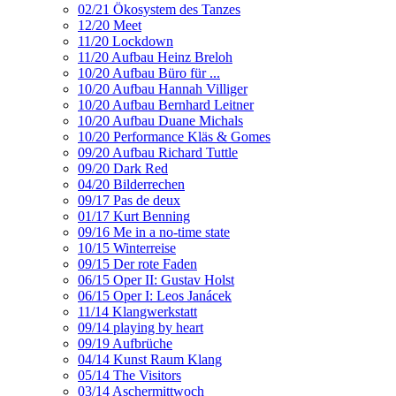
02/21 Ökosystem des Tanzes
12/20 Meet
11/20 Lockdown
11/20 Aufbau Heinz Breloh
10/20 Aufbau Büro für ...
10/20 Aufbau Hannah Villiger
10/20 Aufbau Bernhard Leitner
10/20 Aufbau Duane Michals
10/20 Performance Kläs & Gomes
09/20 Aufbau Richard Tuttle
09/20 Dark Red
04/20 Bilderrechen
09/17 Pas de deux
01/17 Kurt Benning
09/16 Me in a no-time state
10/15 Winterreise
09/15 Der rote Faden
06/15 Oper II: Gustav Holst
06/15 Oper I: Leos Janácek
11/14 Klangwerkstatt
09/14 playing by heart
09/19 Aufbrüche
04/14 Kunst Raum Klang
05/14 The Visitors
03/14 Aschermittwoch