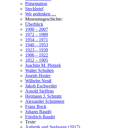
Präsentation
Steckbrief
Wir gedenken …
Museumsgeschichte:
Überblick
1990 – 2007
1972 – 1989
1954 – 1971
1940 – 1953
1923 – 1939
1906 – 1922
1852 – 1905
Joachim M. Plotzek
Walter Schulten
Joseph Hoster
Wilhelm Neuß
Jakob Eschweiler
Arnold Steffens
Hermann J. Schmitz
Alexander Schnütgen
Franz Bock
Johann Baudri
Friedrich Baudri
Texte:
Ästhetik und Seelsorge (2017)