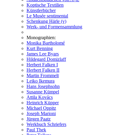
Koptische Textilien
Künstlerbücher
Le Musée sentimental
Schenkung Härle (v)
Werk- und Formensammlung
Monographien:
Monika Bartholomé
Kurt Benning
James Lee Byars
Hildegard Domizlaff
Herbert Falken I
Herbert Falken II
Martin Frommelt
Leiko Ikemura
Hans Josephsohn
Susanne Kümpel
Attila Kovács
Heinrich Küpper
Michael Oppitz
Joseph Marioni
Jürgen Paatz
Werkbuch Schriefers
Paul Thek