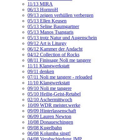
11/13 MIRA
06/13 HornroH
09/13 zeigen verhüllen verbergen
05/13 Ellen Keusen
05/13 Seline Baumgartner
05/13 Manos Tsangaris
05/13 trotz Natur und Augenschein
09/12 Art is Liturgy
06/12 Kammer der Andacht
04/12 Collection of Rocks
08/11 Finissage Noli me tangere
11/11 Klangwerkstatt
09/11 denken
07/11 Noli me tangere - reloaded
11/10 Klangwerkstatt
09/10 Noli me tangere
05/10 Heilig-Geist-Retabel
02/10 Aschermittwoch
10/09 WDR meister.werke
09/09 Hinterlassenschaft
06/09 Lauren Newton
10/08 Donaueschingen
09/08 Kugelbahn
06/08 Kolumba singt!
04/08 Verabschiedung JMP