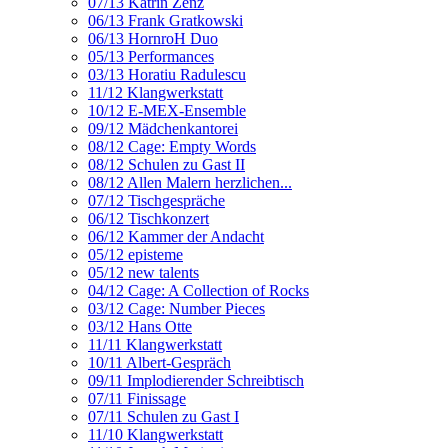
07/13 Katrin Zenz
06/13 Frank Gratkowski
06/13 HornroH Duo
05/13 Performances
03/13 Horatiu Radulescu
11/12 Klangwerkstatt
10/12 E-MEX-Ensemble
09/12 Mädchenkantorei
08/12 Cage: Empty Words
08/12 Schulen zu Gast II
08/12 Allen Malern herzlichen...
07/12 Tischgespräche
06/12 Tischkonzert
06/12 Kammer der Andacht
05/12 episteme
05/12 new talents
04/12 Cage: A Collection of Rocks
03/12 Cage: Number Pieces
03/12 Hans Otte
11/11 Klangwerkstatt
10/11 Albert-Gespräch
09/11 Implodierender Schreibtisch
07/11 Finissage
07/11 Schulen zu Gast I
11/10 Klangwerkstatt