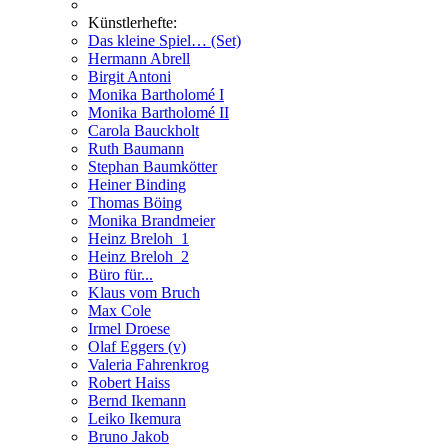
Künstlerhefte:
Das kleine Spiel… (Set)
Hermann Abrell
Birgit Antoni
Monika Bartholomé I
Monika Bartholomé II
Carola Bauckholt
Ruth Baumann
Stephan Baumkötter
Heiner Binding
Thomas Böing
Monika Brandmeier
Heinz Breloh_1
Heinz Breloh_2
Büro für...
Klaus vom Bruch
Max Cole
Irmel Droese
Olaf Eggers (v)
Valeria Fahrenkrog
Robert Haiss
Bernd Ikemann
Leiko Ikemura
Bruno Jakob