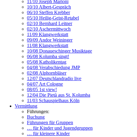
11/10 Joseph Marioni
10/10 Albert-Gespräch
06/10 Steffen Krebber
05/10 Heilig-Geist-Retabel
02/10 Bernhard Leitner
02/10 Aschermittwoch
11/09 Klangwerkstatt
09/09 Andor Weininger
11/08 Klangwerkstatt
10/08 Donaueschinger Musiktage
06/08 Kolumba singt!
05/08 Katholikentag
04/08 Verabschiedung JMP
02/08 Alphornbläser
12/07 Deutschlandradio live
04/07 Art Cologne
08/05 1st view!
12/04 Die Pietà aus St. Kolumba
11/03 Schauspielhaus Köln
Vermittlung
Führungen:
Buchung
Führungen für Gruppen
… für Kinder und Jugendgruppen
… für kleinere Kinder