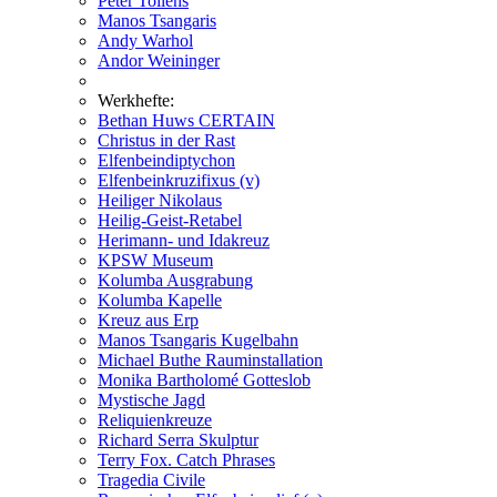
Peter Tollens
Manos Tsangaris
Andy Warhol
Andor Weininger
Werkhefte:
Bethan Huws CERTAIN
Christus in der Rast
Elfenbeindiptychon
Elfenbeinkruzifixus (v)
Heiliger Nikolaus
Heilig-Geist-Retabel
Herimann- und Idakreuz
KPSW Museum
Kolumba Ausgrabung
Kolumba Kapelle
Kreuz aus Erp
Manos Tsangaris Kugelbahn
Michael Buthe Rauminstallation
Monika Bartholomé Gotteslob
Mystische Jagd
Reliquienkreuze
Richard Serra Skulptur
Terry Fox. Catch Phrases
Tragedia Civile