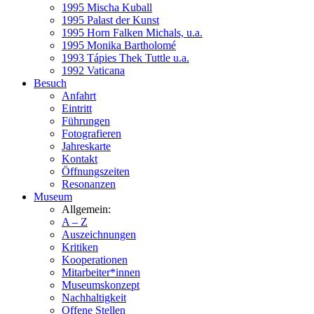
1995 Mischa Kuball
1995 Palast der Kunst
1995 Horn Falken Michals, u.a.
1995 Monika Bartholomé
1993 Tápies Thek Tuttle u.a.
1992 Vaticana
Besuch
Anfahrt
Eintritt
Führungen
Fotografieren
Jahreskarte
Kontakt
Öffnungszeiten
Resonanzen
Museum
Allgemein:
A – Z
Auszeichnungen
Kritiken
Kooperationen
Mitarbeiter*innen
Museumskonzept
Nachhaltigkeit
Offene Stellen