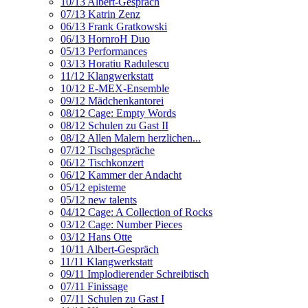
10/13 Albert-Gespräch
07/13 Katrin Zenz
06/13 Frank Gratkowski
06/13 HornroH Duo
05/13 Performances
03/13 Horatiu Radulescu
11/12 Klangwerkstatt
10/12 E-MEX-Ensemble
09/12 Mädchenkantorei
08/12 Cage: Empty Words
08/12 Schulen zu Gast II
08/12 Allen Malern herzlichen...
07/12 Tischgespräche
06/12 Tischkonzert
06/12 Kammer der Andacht
05/12 episteme
05/12 new talents
04/12 Cage: A Collection of Rocks
03/12 Cage: Number Pieces
03/12 Hans Otte
10/11 Albert-Gespräch
11/11 Klangwerkstatt
09/11 Implodierender Schreibtisch
07/11 Finissage
07/11 Schulen zu Gast I