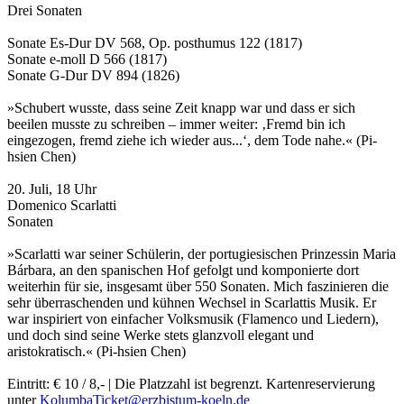
Drei Sonaten
Sonate Es-Dur DV 568, Op. posthumus 122 (1817)
Sonate e-moll D 566 (1817)
Sonate G-Dur DV 894 (1826)
»Schubert wusste, dass seine Zeit knapp war und dass er sich
beeilen musste zu schreiben – immer weiter: ‚Fremd bin ich
eingezogen, fremd ziehe ich wieder aus...‘, dem Tode nahe.« (Pi-
hsien Chen)
20. Juli, 18 Uhr
Domenico Scarlatti
Sonaten
»Scarlatti war seiner Schülerin, der portugiesischen Prinzessin Maria
Bárbara, an den spanischen Hof gefolgt und komponierte dort
weiterhin für sie, insgesamt über 550 Sonaten. Mich faszinieren die
sehr überraschenden und kühnen Wechsel in Scarlattis Musik. Er
war inspiriert von einfacher Volksmusik (Flamenco und Liedern),
und doch sind seine Werke stets glanzvoll elegant und
aristokratisch.« (Pi-hsien Chen)
Eintritt: € 10 / 8,- | Die Platzzahl ist begrenzt. Kartenreservierung
unter
KolumbaTicket@erzbistum-koeln.de