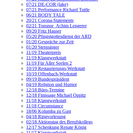
07/21 DE-COR (lake)
07/21 Performance Richard Tuttle
06/21 BODY TALE
20/21 Corona-Statements
02/21 Tonspur_Achim Lengerer
09/20 Fritz Hauser
05/20 Pfingstgottesdienst der ARD
01/20 Gespräche zur Zeit
01/20 Sternsinger
11/19 Theaterpreis
11/19 Klangwerkstatt
11/19 Für Aller Seelen 2
10/19 Restaurierungs-Werkstatt
10/19 Offenbach-Werkstatt
09/19 Bundespräsident
04/19 Religion und Humor
12/18 Büro-Termine
12/18 Finissage Michael Oppitz
11/18 Klangwerkstatt
11/18 Circumstance
18/06 Kolumba zu Gast
04/18 Ringvorlesung
02/18 Aktionstag des Berufskollegs
12/17 Schenkung Renate König
11/17 Klangwerkstatt