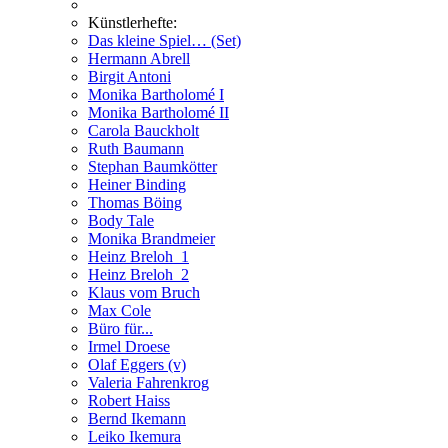
Künstlerhefte:
Das kleine Spiel… (Set)
Hermann Abrell
Birgit Antoni
Monika Bartholomé I
Monika Bartholomé II
Carola Bauckholt
Ruth Baumann
Stephan Baumkötter
Heiner Binding
Thomas Böing
Body Tale
Monika Brandmeier
Heinz Breloh_1
Heinz Breloh_2
Klaus vom Bruch
Max Cole
Büro für...
Irmel Droese
Olaf Eggers (v)
Valeria Fahrenkrog
Robert Haiss
Bernd Ikemann
Leiko Ikemura