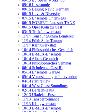
09/15 European Workshop
09/16 Lesestunde
09/15 Lesung Navid Kermani
08/15 Love & Diversity
07/15 Ensemble Unterwegs
06/15 FORSETI feat. subsTANZ
06/15 Oper Köln zu Gast
03/15 Trickfilmwerkstatt
11/14 Tonspur (Achim Lengerer)
11/14 Edith Stein Tagung
11/14 Klangwerkstatt
10/14 Philosophisches Gespräch
10/14 E-MEX-Ensemble
10/14 Albert-Gespräch
10/14 Philosophisches Seminar
06/14 Schulen zu Gast III
05/14 Ensemble Garage
05/14 Veranstaltungen Intervention
04/14 start:review
04/14 West Coast Soundings
02/14 Barlach-Haus
12/13 Ukulelen-Ensemble
11/13 Tanzperformance
11/13 Klangwerkstatt
10/13 E-MEX-Ensemble