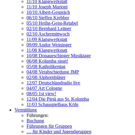
11/10 Klangwerkstatt
11/10 Joseph Marioni
10/10 Albert-Gespräch
06/10 Steffen Krebber
05/10 Heilig-Geist-Retabel
02/10 Bernhard Leitner
02/10 Aschermittwoch
11/09 Klangwerkstatt
09/09 Andor Weininger
11/08 Klangwerkstatt
10/08 Donaueschinger Musiktage
06/08 Kolumba singt!
05/08 Katholikentag
04/08 Verabschiedung JMP
02/08 Alphornbläser
12/07 Deutschlandradio live
04/07 Art Cologne
08/05 1st view!
12/04 Die Pietà aus St. Kolumba
11/03 Schauspielhaus Köln
Vermittlung
Führungen:
Buchung
Führungen für Gruppen
… für Kinder und Jugendgruppen