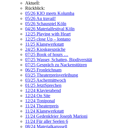
Aktuell:
Rückblick:
05/26 KIO meets Kolumba
05/26 Au travail!
05/26 Schauspiel Köln
04/26 Materialfestival Köln
12/25 Playing with Heart
12/25 close Up – lontano
11/25 Klangwerkstatt
24/25 Kioskgespräche
07/25 Book of hours …
07/25 Wasser, Schatten, Biodiversität
07/25 Gespräch zu Nackenstützen
06/25 Fronleichnam
03/25 Theaterpreisverleihung
03/25 Aschermittwoch
01/25 JetztSprechen
12/24 Klavierabend
12/24 On Site
12/24 Toniponal
11/24 Theaterpreis
11/24 Klangwerkstatt
11/24 Gedenkfeier Joseph Marioni
11/24 Für aller Seelen 6
08/24 Materialkarussell