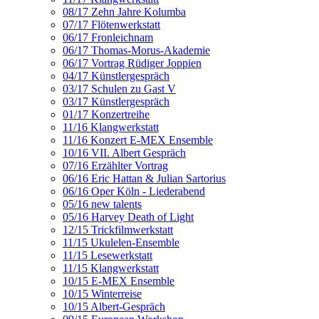
08/17 Zehn Jahre Kolumba
07/17 Flötenwerkstatt
06/17 Fronleichnam
06/17 Thomas-Morus-Akademie
06/17 Vortrag Rüdiger Joppien
04/17 Künstlergespräch
03/17 Schulen zu Gast V
03/17 Künstlergespräch
01/17 Konzertreihe
11/16 Klangwerkstatt
11/16 Konzert E-MEX Ensemble
10/16 VII. Albert Gespräch
07/16 Erzählter Vortrag
06/16 Eric Hattan & Julian Sartorius
06/16 Oper Köln - Liederabend
05/16 new talents
05/16 Harvey Death of Light
12/15 Trickfilmwerkstatt
11/15 Ukulelen-Ensemble
11/15 Lesewerkstatt
11/15 Klangwerkstatt
10/15 E-MEX Ensemble
10/15 Winterreise
10/15 Albert-Gespräch