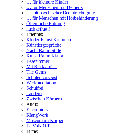
… für kleinere Kinder
… für Menschen mit Demenz
… mit psychischer Beeinträchtigung
… für Menschen mit Hörbehinderung
Öffentliche Führung
nachgefragt!
Erlebnis:
Kinder Kunst Kolumba
Künstlergespräche
Nacht Raum Stille
Kunst Raum Klang
Lesezimmer
Mit Blick auf …
The Gems
Schulen zu Gast
Werkmeditation
Schulfrei
Tandem
Zwischen Körpern
Audio:
Encounters
KlangWerk
Museum im Körper
La Voix Off
Filme: