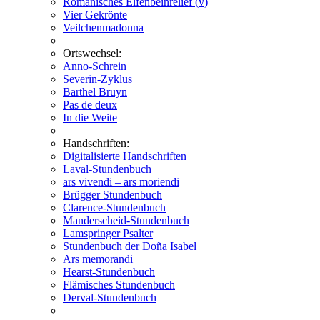
Romanisches Elfenbeinrelief (v)
Vier Gekrönte
Veilchenmadonna
Ortswechsel:
Anno-Schrein
Severin-Zyklus
Barthel Bruyn
Pas de deux
In die Weite
Handschriften:
Digitalisierte Handschriften
Laval-Stundenbuch
ars vivendi – ars moriendi
Brügger Stundenbuch
Clarence-Stundenbuch
Manderscheid-Stundenbuch
Lamspringer Psalter
Stundenbuch der Doña Isabel
Ars memorandi
Hearst-Stundenbuch
Flämisches Stundenbuch
Derval-Stundenbuch