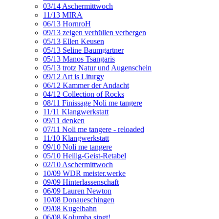
03/14 Aschermittwoch
11/13 MIRA
06/13 HornroH
09/13 zeigen verhüllen verbergen
05/13 Ellen Keusen
05/13 Seline Baumgartner
05/13 Manos Tsangaris
05/13 trotz Natur und Augenschein
09/12 Art is Liturgy
06/12 Kammer der Andacht
04/12 Collection of Rocks
08/11 Finissage Noli me tangere
11/11 Klangwerkstatt
09/11 denken
07/11 Noli me tangere - reloaded
11/10 Klangwerkstatt
09/10 Noli me tangere
05/10 Heilig-Geist-Retabel
02/10 Aschermittwoch
10/09 WDR meister.werke
09/09 Hinterlassenschaft
06/09 Lauren Newton
10/08 Donaueschingen
09/08 Kugelbahn
06/08 Kolumba singt!