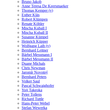
Bruno Jakob
Anne Teresa De Keersmaeker
Thomas Kemper (v)
Esther Kläs
Robert Klümpen
Renate Köhler
Mischa Kuball I
Mischa Kuball II
Susanne Kümpel
Heinrich Küpper
Wolfgang Laib (v)
Bernhard Leitner
Bärbel Messmann I
Bärbel Messmann II
Duane Michals
Chris Newman
Jaromír Novotný
Bernhard Peters
Volker Saul
Pascal Schwaighofer
Yuji Takeoka
Peter Tollens
Richard Tuttle
Hans-Peter Webel
Stefan Wewerka