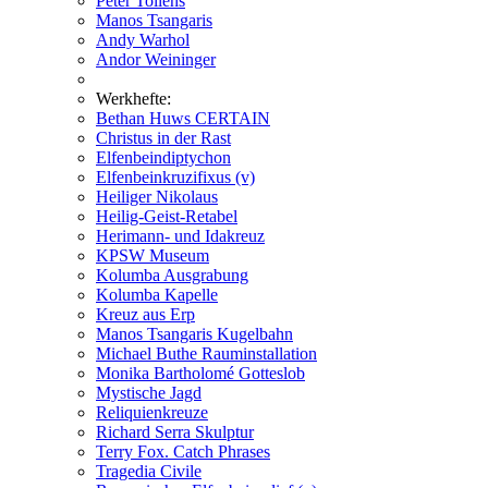
Peter Tollens
Manos Tsangaris
Andy Warhol
Andor Weininger
Werkhefte:
Bethan Huws CERTAIN
Christus in der Rast
Elfenbeindiptychon
Elfenbeinkruzifixus (v)
Heiliger Nikolaus
Heilig-Geist-Retabel
Herimann- und Idakreuz
KPSW Museum
Kolumba Ausgrabung
Kolumba Kapelle
Kreuz aus Erp
Manos Tsangaris Kugelbahn
Michael Buthe Rauminstallation
Monika Bartholomé Gotteslob
Mystische Jagd
Reliquienkreuze
Richard Serra Skulptur
Terry Fox. Catch Phrases
Tragedia Civile