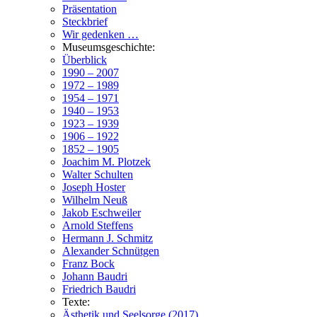
Präsentation
Steckbrief
Wir gedenken …
Museumsgeschichte:
Überblick
1990 – 2007
1972 – 1989
1954 – 1971
1940 – 1953
1923 – 1939
1906 – 1922
1852 – 1905
Joachim M. Plotzek
Walter Schulten
Joseph Hoster
Wilhelm Neuß
Jakob Eschweiler
Arnold Steffens
Hermann J. Schmitz
Alexander Schnütgen
Franz Bock
Johann Baudri
Friedrich Baudri
Texte:
Ästhetik und Seelsorge (2017)