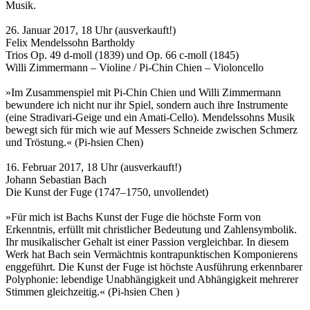
Musik.
26. Januar 2017, 18 Uhr (ausverkauft!)
Felix Mendelssohn Bartholdy
Trios Op. 49 d-moll (1839) und Op. 66 c-moll (1845)
Willi Zimmermann – Violine / Pi-Chin Chien – Violoncello
»Im Zusammenspiel mit Pi-Chin Chien und Willi Zimmermann
bewundere ich nicht nur ihr Spiel, sondern auch ihre Instrumente
(eine Stradivari-Geige und ein Amati-Cello). Mendelssohns Musik
bewegt sich für mich wie auf Messers Schneide zwischen Schmerz
und Tröstung.« (Pi-hsien Chen)
16. Februar 2017, 18 Uhr (ausverkauft!)
Johann Sebastian Bach
Die Kunst der Fuge (1747–1750, unvollendet)
»Für mich ist Bachs Kunst der Fuge die höchste Form von
Erkenntnis, erfüllt mit christlicher Bedeutung und Zahlensymbolik.
Ihr musikalischer Gehalt ist einer Passion vergleichbar. In diesem
Werk hat Bach sein Vermächtnis kontrapunktischen Komponierens
enggeführt. Die Kunst der Fuge ist höchste Ausführung erkennbarer
Polyphonie: lebendige Unabhängigkeit und Abhängigkeit mehrerer
Stimmen gleichzeitig.« (Pi-hsien Chen )