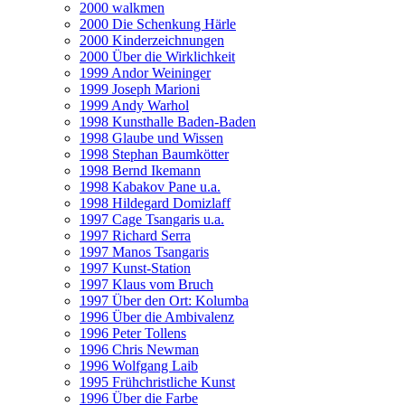
2000 walkmen
2000 Die Schenkung Härle
2000 Kinderzeichnungen
2000 Über die Wirklichkeit
1999 Andor Weininger
1999 Joseph Marioni
1999 Andy Warhol
1998 Kunsthalle Baden-Baden
1998 Glaube und Wissen
1998 Stephan Baumkötter
1998 Bernd Ikemann
1998 Kabakov Pane u.a.
1998 Hildegard Domizlaff
1997 Cage Tsangaris u.a.
1997 Richard Serra
1997 Manos Tsangaris
1997 Kunst-Station
1997 Klaus vom Bruch
1997 Über den Ort: Kolumba
1996 Über die Ambivalenz
1996 Peter Tollens
1996 Chris Newman
1996 Wolfgang Laib
1995 Frühchristliche Kunst
1996 Über die Farbe