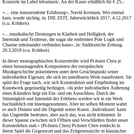
Konzerte im Label telosmusic. An der Kasse erhältlich für € 25,-
»… eine transzendente Erfahrung«, Navid Kermani, Wer einmal
kam, wurde süchtig, in: DIE ZEIT, Jahresrückblick 2017, 4.12.2017
(s.u. Kritiken)
»…musikalische Deutungen in Klarheit und Helligkeit, der
Intensität und Texttreue, die sogar die entfernten Pole Logik und
Charme miteinander verbinden kann«, in: Süddeutsche Zeitung,
20.3.2018 (s.u. Kritiken)
In dieser monographischen Konzertreihe wird Pi-hsien Chen je
einen herausragenden Komponisten der europäischen
Musikgeschichte präsentieren unter dem Gesichtspunkt seiner
individuellen Eigenart, die sich im unteilbaren Werk manifestiert. Sie
spürt der Frage nach, wie sich Konstruktion und Empfindung im
Kunstwerk gegenseitig bedingen. »In jeder individuellen Äußerung
eines Künstlers liegt ein Ein- und ein Ausschluss. Durch die
Stimmigkeit und Intensität des Erlebens werden wir in ein Werk
buchstäblich mit hineingenommen. Aber im selben Moment wahrt
es auch Distanz und die Dignität seiner Kunst. ‚Individuum‘ kann
das Ungeteilte bedeuten, aber auch das, was nicht teilnimmt. In
dieser Spanne zwischen sich Öffnen und Verschließen findet unser
Kunsterleben statt.« (Pi-hsien Chen) Pi-hsien Chen entdeckt in
ihrem Spiel die Gegenwart und das Zeitgenössische in klassischer