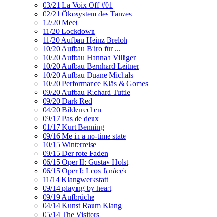
03/21 La Voix Off #01
02/21 Ökosystem des Tanzes
12/20 Meet
11/20 Lockdown
11/20 Aufbau Heinz Breloh
10/20 Aufbau Büro für ...
10/20 Aufbau Hannah Villiger
10/20 Aufbau Bernhard Leitner
10/20 Aufbau Duane Michals
10/20 Performance Kläs & Gomes
09/20 Aufbau Richard Tuttle
09/20 Dark Red
04/20 Bilderrechen
09/17 Pas de deux
01/17 Kurt Benning
09/16 Me in a no-time state
10/15 Winterreise
09/15 Der rote Faden
06/15 Oper II: Gustav Holst
06/15 Oper I: Leos Janácek
11/14 Klangwerkstatt
09/14 playing by heart
09/19 Aufbrüche
04/14 Kunst Raum Klang
05/14 The Visitors