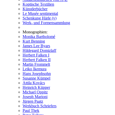
Koptische Textilien
Künstlerbücher
Le Musée sentimental
Schenkung Härle (v)
Werk- und Formensammlung
Monographien:
Monika Bartholomé
Kurt Benning
James Lee Byars
Hildegard Domizlaff
Herbert Falken I
Herbert Falken II
Martin Frommelt
Leiko Ikemura
Hans Josephsohn
Susanne Kümpel
Attila Kovács
Heinrich Küpper
Michael Oppitz
Joseph Marioni
Jürgen Paatz
Werkbuch Schriefers
Paul Thek