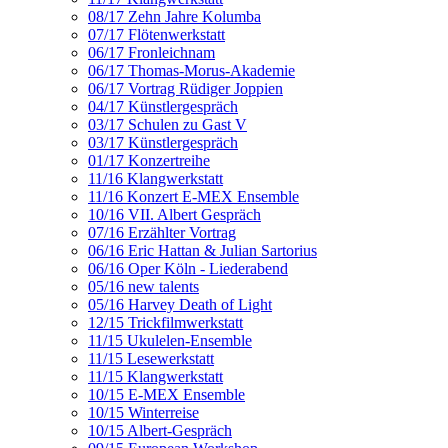
08/17 Zehn Jahre Kolumba
07/17 Flötenwerkstatt
06/17 Fronleichnam
06/17 Thomas-Morus-Akademie
06/17 Vortrag Rüdiger Joppien
04/17 Künstlergespräch
03/17 Schulen zu Gast V
03/17 Künstlergespräch
01/17 Konzertreihe
11/16 Klangwerkstatt
11/16 Konzert E-MEX Ensemble
10/16 VII. Albert Gespräch
07/16 Erzählter Vortrag
06/16 Eric Hattan & Julian Sartorius
06/16 Oper Köln - Liederabend
05/16 new talents
05/16 Harvey Death of Light
12/15 Trickfilmwerkstatt
11/15 Ukulelen-Ensemble
11/15 Lesewerkstatt
11/15 Klangwerkstatt
10/15 E-MEX Ensemble
10/15 Winterreise
10/15 Albert-Gespräch