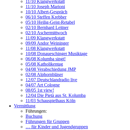
11/10 Klangwerkstatt
11/10 Joseph Marioni
10/10 Albert-Gespräch
06/10 Steffen Krebber
05/10 Heilig-Geist-Retabel
02/10 Bernhard Leitner
02/10 Aschermittwoch
11/09 Klangwerkstatt
09/09 Andor Weininger
11/08 Klangwerkstatt
10/08 Donaueschinger Musiktage
06/08 Kolumba singt!
05/08 Katholikentag
04/08 Verabschiedung JMP
02/08 Alphornbläser
12/07 Deutschlandradio live
04/07 Art Cologne
08/05 1st view!
12/04 Die Pietà aus St. Kolumba
11/03 Schauspielhaus Köln
Vermittlung
Führungen:
Buchung
Führungen für Gruppen
… für Kinder und Jugendgruppen