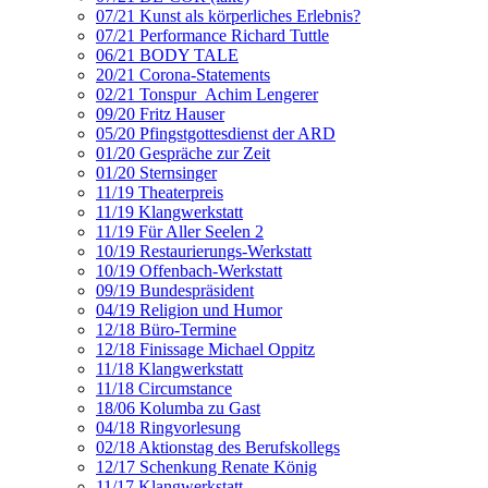
07/21 Kunst als körperliches Erlebnis?
07/21 Performance Richard Tuttle
06/21 BODY TALE
20/21 Corona-Statements
02/21 Tonspur_Achim Lengerer
09/20 Fritz Hauser
05/20 Pfingstgottesdienst der ARD
01/20 Gespräche zur Zeit
01/20 Sternsinger
11/19 Theaterpreis
11/19 Klangwerkstatt
11/19 Für Aller Seelen 2
10/19 Restaurierungs-Werkstatt
10/19 Offenbach-Werkstatt
09/19 Bundespräsident
04/19 Religion und Humor
12/18 Büro-Termine
12/18 Finissage Michael Oppitz
11/18 Klangwerkstatt
11/18 Circumstance
18/06 Kolumba zu Gast
04/18 Ringvorlesung
02/18 Aktionstag des Berufskollegs
12/17 Schenkung Renate König
11/17 Klangwerkstatt