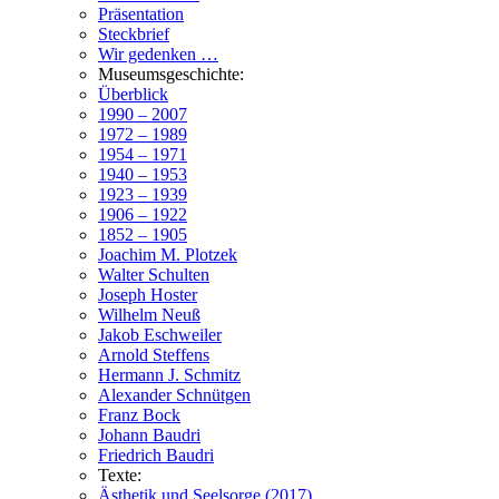
Präsentation
Steckbrief
Wir gedenken …
Museumsgeschichte:
Überblick
1990 – 2007
1972 – 1989
1954 – 1971
1940 – 1953
1923 – 1939
1906 – 1922
1852 – 1905
Joachim M. Plotzek
Walter Schulten
Joseph Hoster
Wilhelm Neuß
Jakob Eschweiler
Arnold Steffens
Hermann J. Schmitz
Alexander Schnütgen
Franz Bock
Johann Baudri
Friedrich Baudri
Texte:
Ästhetik und Seelsorge (2017)