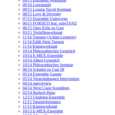
09/15 European Workshop
09/16 Lesestunde
09/15 Lesung Navid Kermani
08/15 Love & Diversity
07/15 Ensemble Unterwegs
06/15 FORSETI feat. subsTANZ
06/15 Oper Köln zu Gast
03/15 Trickfilmwerkstatt
11/14 Tonspur (Achim Lengerer)
11/14 Edith Stein Tagung
11/14 Klangwerkstatt
10/14 Philosophisches Gespräch
10/14 E-MEX-Ensemble
10/14 Albert-Gespräch
10/14 Philosophisches Seminar
06/14 Schulen zu Gast III
05/14 Ensemble Garage
05/14 Veranstaltungen Intervention
04/14 start:review
04/14 West Coast Soundings
02/14 Barlach-Haus
12/13 Ukulelen-Ensemble
11/13 Tanzperformance
11/13 Klangwerkstatt
10/13 E-MEX-Ensemble