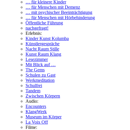
… für kleinere Kinder
… für Menschen mit Demenz
… mit psychischer Beeinträchtigung
… für Menschen mit Hörbehinderung
Öffentliche Führung
nachgefragt!
Erlebnis:
Kinder Kunst Kolumba
Künstlergespräche
Nacht Raum Stille
Kunst Raum Klang
Lesezimmer
Mit Blick auf …
The Gems
Schulen zu Gast
Werkmeditation
Schulfrei
Tandem
Zwischen Körpern
Audio:
Encounters
KlangWerk
Museum im Körper
La Voix Off
Filme: