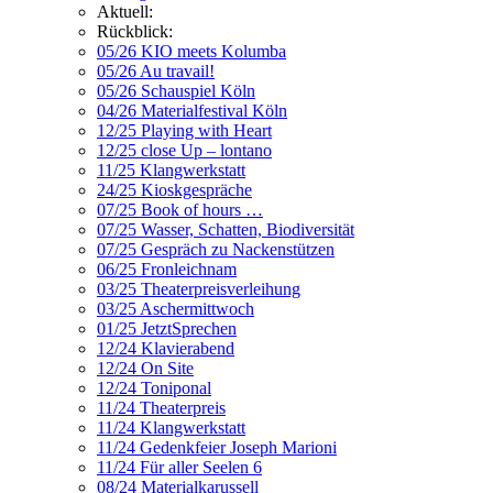
Aktuell:
Rückblick:
05/26 KIO meets Kolumba
05/26 Au travail!
05/26 Schauspiel Köln
04/26 Materialfestival Köln
12/25 Playing with Heart
12/25 close Up – lontano
11/25 Klangwerkstatt
24/25 Kioskgespräche
07/25 Book of hours …
07/25 Wasser, Schatten, Biodiversität
07/25 Gespräch zu Nackenstützen
06/25 Fronleichnam
03/25 Theaterpreisverleihung
03/25 Aschermittwoch
01/25 JetztSprechen
12/24 Klavierabend
12/24 On Site
12/24 Toniponal
11/24 Theaterpreis
11/24 Klangwerkstatt
11/24 Gedenkfeier Joseph Marioni
11/24 Für aller Seelen 6
08/24 Materialkarussell