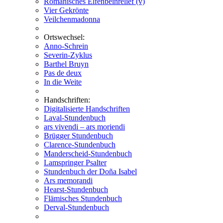
Romanisches Elfenbeinrelief (v)
Vier Gekrönte
Veilchenmadonna
Ortswechsel:
Anno-Schrein
Severin-Zyklus
Barthel Bruyn
Pas de deux
In die Weite
Handschriften:
Digitalisierte Handschriften
Laval-Stundenbuch
ars vivendi – ars moriendi
Brügger Stundenbuch
Clarence-Stundenbuch
Manderscheid-Stundenbuch
Lamspringer Psalter
Stundenbuch der Doña Isabel
Ars memorandi
Hearst-Stundenbuch
Flämisches Stundenbuch
Derval-Stundenbuch