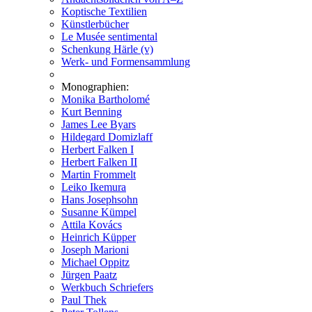
Koptische Textilien
Künstlerbücher
Le Musée sentimental
Schenkung Härle (v)
Werk- und Formensammlung
Monographien:
Monika Bartholomé
Kurt Benning
James Lee Byars
Hildegard Domizlaff
Herbert Falken I
Herbert Falken II
Martin Frommelt
Leiko Ikemura
Hans Josephsohn
Susanne Kümpel
Attila Kovács
Heinrich Küpper
Joseph Marioni
Michael Oppitz
Jürgen Paatz
Werkbuch Schriefers
Paul Thek