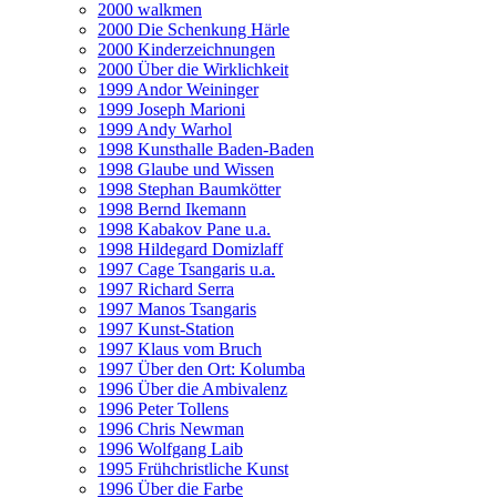
2000 walkmen
2000 Die Schenkung Härle
2000 Kinderzeichnungen
2000 Über die Wirklichkeit
1999 Andor Weininger
1999 Joseph Marioni
1999 Andy Warhol
1998 Kunsthalle Baden-Baden
1998 Glaube und Wissen
1998 Stephan Baumkötter
1998 Bernd Ikemann
1998 Kabakov Pane u.a.
1998 Hildegard Domizlaff
1997 Cage Tsangaris u.a.
1997 Richard Serra
1997 Manos Tsangaris
1997 Kunst-Station
1997 Klaus vom Bruch
1997 Über den Ort: Kolumba
1996 Über die Ambivalenz
1996 Peter Tollens
1996 Chris Newman
1996 Wolfgang Laib
1995 Frühchristliche Kunst
1996 Über die Farbe