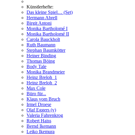
Künstlerhefte:
Das kleine Spiel… (Set)
Hermann Abrell
Birgit Antoni
Monika Bartholomé I
Monika Bartholomé II
Carola Bauckholt
Ruth Baumann
Stephan Baumkötter
Heiner Binding
Thomas Böing
Body Tale
Monika Brandmeier
Heinz Breloh_1
Heinz Breloh_2
Max Cole
Büro für...
Klaus vom Bruch
Irmel Droese
Olaf Eggers (v)
Valeria Fahrenkrog
Robert Haiss
Bernd Ikemann
Leiko Ikemura