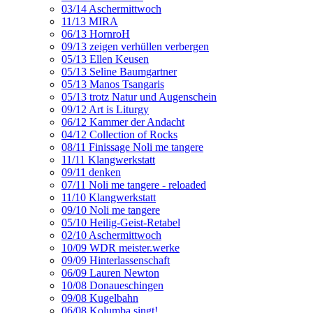
03/14 Aschermittwoch
11/13 MIRA
06/13 HornroH
09/13 zeigen verhüllen verbergen
05/13 Ellen Keusen
05/13 Seline Baumgartner
05/13 Manos Tsangaris
05/13 trotz Natur und Augenschein
09/12 Art is Liturgy
06/12 Kammer der Andacht
04/12 Collection of Rocks
08/11 Finissage Noli me tangere
11/11 Klangwerkstatt
09/11 denken
07/11 Noli me tangere - reloaded
11/10 Klangwerkstatt
09/10 Noli me tangere
05/10 Heilig-Geist-Retabel
02/10 Aschermittwoch
10/09 WDR meister.werke
09/09 Hinterlassenschaft
06/09 Lauren Newton
10/08 Donaueschingen
09/08 Kugelbahn
06/08 Kolumba singt!