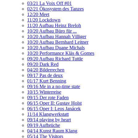
03/21 La Voix Off #01
02/21 Ökosystem des Tanzes
12/20 Meet
11/20 Lockdown
11/20 Aufbau Heinz Breloh
10/20 Aufbau Büro für ...
10/20 Aufbau Hannah Villiger
10/20 Aufbau Bernhard Leitner
10/20 Aufbau Duane Michals
10/20 Performance Kläs & Gomes
09/20 Aufbau Richard Tuttle
09/20 Dark Red
04/20 Bilderrechen
09/17 Pas de deux
01/17 Kurt Benning
09/16 Me in a no-time state
10/15 Winterreise
09/15 Der rote Faden
06/15 Oper II: Gustav Holst
06/15 Oper I: Leos Janácek
11/14 Klangwerkstatt
09/14 playing by heart
09/19 Aufbrüche
04/14 Kunst Raum Klang
05/14 The Visitors