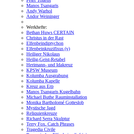
Peter Tollens
Manos Tsangaris
Andy Warhol
Andor Weininger
Werkhefte:
Bethan Huws CERTAIN
Christus in der Rast
Elfenbeindiptychon
Elfenbeinkruzifixus (v)
Heiliger Nikolaus
Heilig-Geist-Retabel
Herimann- und Idakreuz
KPSW Museum
Kolumba Ausgrabung
Kolumba Kapelle
Kreuz aus Erp
Manos Tsangaris Kugelbahn
Michael Buthe Rauminstallation
Monika Bartholomé Gotteslob
Mystische Jagd
Reliquienkreuze
Richard Serra Skulptur
Terry Fox. Catch Phrases
Tragedia Civile