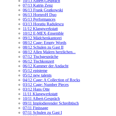
10/13 Albert-Gespräch
07/13 Katrin Zenz
06/13 Frank Gratkowski
06/13 HornroH Duo
05/13 Performances
03/13 Horatiu Radulescu
11/12 Klangwerkstatt
10/12 E-MEX-Ensemble
09/12 Mädchenkantorei
08/12 Cage: Empty Words
08/12 Schulen zu Gast II
08/12 Allen Malern herzlichen...
07/12 Tischgespräche
06/12 Tischkonzert
06/12 Kammer der Andacht
05/12 episteme
05/12 new talents
04/12 Cage: A Collection of Rocks
03/12 Cage: Number Pieces
03/12 Hans Otte
11/11 Klangwerkstatt
10/11 Albert-Gespräch
09/11 Implodierender Schreibtisch
07/11 Finissage
07/11 Schulen zu Gast I