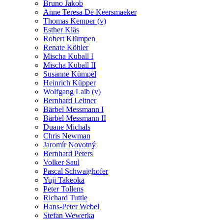
Bruno Jakob
Anne Teresa De Keersmaeker
Thomas Kemper (v)
Esther Kläs
Robert Klümpen
Renate Köhler
Mischa Kuball I
Mischa Kuball II
Susanne Kümpel
Heinrich Küpper
Wolfgang Laib (v)
Bernhard Leitner
Bärbel Messmann I
Bärbel Messmann II
Duane Michals
Chris Newman
Jaromír Novotný
Bernhard Peters
Volker Saul
Pascal Schwaighofer
Yuji Takeoka
Peter Tollens
Richard Tuttle
Hans-Peter Webel
Stefan Wewerka