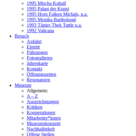
1995 Mischa Kuball
1995 Palast der Kunst
1995 Horn Falken Michals, u.a.
1995 Monika Bartholomé
1993 Tápies Thek Tuttle u.a.
1992 Vaticana
Besuch
Anfahrt
Eintritt
Führungen
Fotografieren
Jahreskarte
Kontakt
Öffnungszeiten
Resonanzen
Museum
Allgemein:
A – Z
Auszeichnungen
Kritiken
Kooperationen
Mitarbeiter*innen
Museumskonzept
Nachhaltigkeit
Offene Stellen