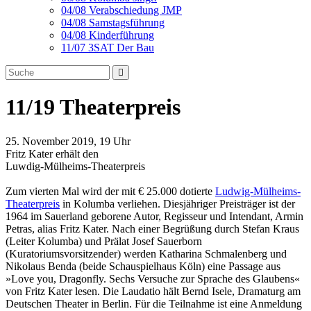
04/08 Verabschiedung JMP
04/08 Samstagsführung
04/08 Kinderführung
11/07 3SAT Der Bau
11/19 Theaterpreis
25. November 2019, 19 Uhr
Fritz Kater erhält den
Luwdig-Mülheims-Theaterpreis
Zum vierten Mal wird der mit € 25.000 dotierte
Ludwig-Mülheims-
Theaterpreis
in Kolumba verliehen. Diesjähriger Preisträger ist der
1964 im Sauerland geborene Autor, Regisseur und Intendant, Armin
Petras, alias Fritz Kater. Nach einer Begrüßung durch Stefan Kraus
(Leiter Kolumba) und Prälat Josef Sauerborn
(Kuratoriumsvorsitzender) werden Katharina Schmalenberg und
Nikolaus Benda (beide Schauspielhaus Köln) eine Passage aus
»Love you, Dragonfly. Sechs Versuche zur Sprache des Glaubens«
von Fritz Kater lesen. Die Laudatio hält Bernd Isele, Dramaturg am
Deutschen Theater in Berlin. Für die Teilnahme ist eine Anmeldung