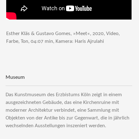
Esther Kläs & Gustavo Gomes, »Meet«, 2020, Video,
Farbe, Ton, 04:07 min, Kamera: Haris Ajrulahi
Museum
Das Kunstmuseum des Erzbistums Köln zeigt in einem
ausgezeichneten Gebäude, das eine Kirchenruine mit
moderner Architektur verbindet, eine Sammlung mit
Objekten von der Antike bis zur Gegenwart, die in jährlich
wechselnden Ausstellungen inszeniert werden.