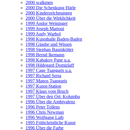
2000 walkmen
2000 Die Schenkung Härle
2000 Kinderzeichnungen
2000 Über die Wirklichkeit
1999 Andor Weininger
1999 Joseph Marioni
1999 Andy Warhol
1998 Kunsthalle Baden-Baden
1998 Glaube und Wissen
1998 Stephan Baumkötter
1998 Bernd Ikemann
1998 Kabakov Pane u.a.
1998 Hildegard Domizlaff
1997 Cage Tsangaris u.a.
1997 Richard Serra
1997 Manos Tsangaris
1997 Kunst-Station
1997 Klaus vom Bruch
1997 Über den Ort: Kolumba
1996 Über die Ambivalenz
1996 Peter Tollens
1996 Chris Newman
1996 Wolfgang Laib
1995 Frühchristliche Kunst
1996 Über die Farbe