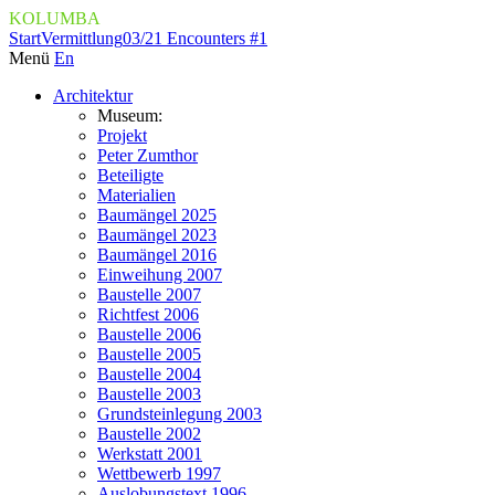
KOLUMBA
Start
Vermittlung
03/21 Encounters #1
Menü
En
Architektur
Museum:
Projekt
Peter Zumthor
Beteiligte
Materialien
Baumängel 2025
Baumängel 2023
Baumängel 2016
Einweihung 2007
Baustelle 2007
Richtfest 2006
Baustelle 2006
Baustelle 2005
Baustelle 2004
Baustelle 2003
Grundsteinlegung 2003
Baustelle 2002
Werkstatt 2001
Wettbewerb 1997
Auslobungstext 1996