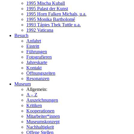
1995 Mischa Kuball
1995 Palast der Kunst
1995 Horn Falken Michals, u.a.
1995 Monika Bartholomé
1993 Tápies Thek Tuttle u.a.
1992 Vaticana
Besuch
Anfahrt
Eintritt
Führungen
Fotografieren
Jahreskarte
Kontakt
Öffnungszeiten
Resonanzen
Museum
Allgemein:
A – Z
Auszeichnungen
Kritiken
Kooperationen
Mitarbeiter*innen
Museumskonzept
Nachhaltigkeit
Offene Stellen