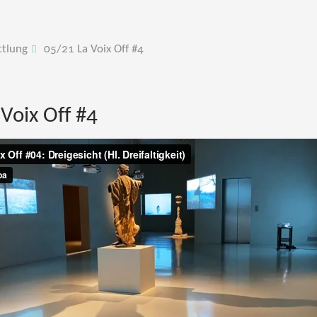
ttlung
05/21 La Voix Off #4
Voix Off #4