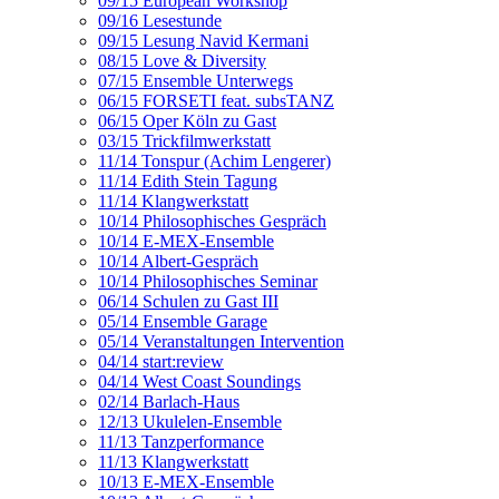
09/15 European Workshop
09/16 Lesestunde
09/15 Lesung Navid Kermani
08/15 Love & Diversity
07/15 Ensemble Unterwegs
06/15 FORSETI feat. subsTANZ
06/15 Oper Köln zu Gast
03/15 Trickfilmwerkstatt
11/14 Tonspur (Achim Lengerer)
11/14 Edith Stein Tagung
11/14 Klangwerkstatt
10/14 Philosophisches Gespräch
10/14 E-MEX-Ensemble
10/14 Albert-Gespräch
10/14 Philosophisches Seminar
06/14 Schulen zu Gast III
05/14 Ensemble Garage
05/14 Veranstaltungen Intervention
04/14 start:review
04/14 West Coast Soundings
02/14 Barlach-Haus
12/13 Ukulelen-Ensemble
11/13 Tanzperformance
11/13 Klangwerkstatt
10/13 E-MEX-Ensemble