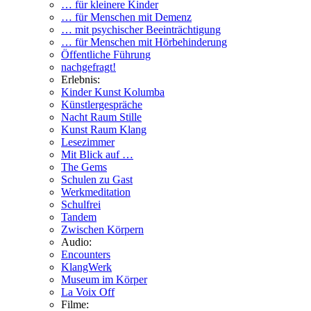
… für kleinere Kinder
… für Menschen mit Demenz
… mit psychischer Beeinträchtigung
… für Menschen mit Hörbehinderung
Öffentliche Führung
nachgefragt!
Erlebnis:
Kinder Kunst Kolumba
Künstlergespräche
Nacht Raum Stille
Kunst Raum Klang
Lesezimmer
Mit Blick auf …
The Gems
Schulen zu Gast
Werkmeditation
Schulfrei
Tandem
Zwischen Körpern
Audio:
Encounters
KlangWerk
Museum im Körper
La Voix Off
Filme: