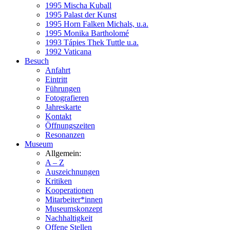
1995 Mischa Kuball
1995 Palast der Kunst
1995 Horn Falken Michals, u.a.
1995 Monika Bartholomé
1993 Tápies Thek Tuttle u.a.
1992 Vaticana
Besuch
Anfahrt
Eintritt
Führungen
Fotografieren
Jahreskarte
Kontakt
Öffnungszeiten
Resonanzen
Museum
Allgemein:
A – Z
Auszeichnungen
Kritiken
Kooperationen
Mitarbeiter*innen
Museumskonzept
Nachhaltigkeit
Offene Stellen