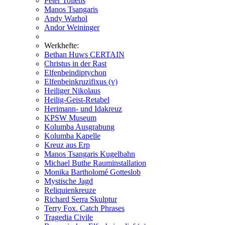
Peter Tollens
Manos Tsangaris
Andy Warhol
Andor Weininger
Werkhefte:
Bethan Huws CERTAIN
Christus in der Rast
Elfenbeindiptychon
Elfenbeinkruzifixus (v)
Heiliger Nikolaus
Heilig-Geist-Retabel
Herimann- und Idakreuz
KPSW Museum
Kolumba Ausgrabung
Kolumba Kapelle
Kreuz aus Erp
Manos Tsangaris Kugelbahn
Michael Buthe Rauminstallation
Monika Bartholomé Gotteslob
Mystische Jagd
Reliquienkreuze
Richard Serra Skulptur
Terry Fox. Catch Phrases
Tragedia Civile