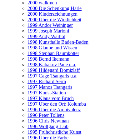
2000 walkmen
2000 Die Schenkung Härle
2000 Kinderzeichnungen
2000 Über die Wirklichkeit
1999 Andor Weininger
1999 Joseph Marioni
1999 Andy Warhol
1998 Kunsthalle Baden-Baden
1998 Glaube und Wissen
1998 Stephan Baumkötter
1998 Bernd Ikemann
1998 Kabakov Pane u.a.
1998 Hildegard Domizlaff
1997 Cage Tsangaris u.a.
1997 Richard Serra
1997 Manos Tsangaris
1997 Kunst-Station
1997 Klaus vom Bruch
1997 Über den Ort: Kolumba
1996 Über die Ambivalenz
1996 Peter Tollens
1996 Chris Newman
1996 Wolfgang Laib
1995 Frühchristliche Kunst
1996 Über die Farbe