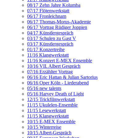
08/17 Zehn Jahre Kolumba
07/17 Flötenwerkstatt
06/17 Fronleichnam
06/17 Thomas-Morus-Akademie
06/17 Vortrag Rüdiger Joppien
04/17 Künstlergespräch
03/17 Schulen zu Gast V
03/17 Künstlergespräch
01/17 Konzertreihe
11/16 Klangwerkstatt
11/16 Konzert E-MEX Ensemble
10/16 VII. Albert Gespräch
07/16 Erzählter Vortrag
06/16 Eric Hattan & Julian Sartorius
06/16 Oper Köln - Liederabend
05/16 new talents
05/16 Harvey Death of Light
12/15 Trickfilmwerkstatt
11/15 Ukulelen-Ensemble
11/15 Lesewerkstatt
11/15 Klangwerkstatt
10/15 E-MEX Ensemble
10/15 Winterreise
10/15 Albert-Gespräch