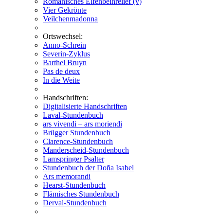
Romanisches Elfenbeinrelief (v)
Vier Gekrönte
Veilchenmadonna
Ortswechsel:
Anno-Schrein
Severin-Zyklus
Barthel Bruyn
Pas de deux
In die Weite
Handschriften:
Digitalisierte Handschriften
Laval-Stundenbuch
ars vivendi – ars moriendi
Brügger Stundenbuch
Clarence-Stundenbuch
Manderscheid-Stundenbuch
Lamspringer Psalter
Stundenbuch der Doña Isabel
Ars memorandi
Hearst-Stundenbuch
Flämisches Stundenbuch
Derval-Stundenbuch