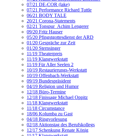
07/21 DE-COR (lake)
07/21 Performance Richard Tuttle
06/21 BODY TALE
20/21 Corona-Statements
02/21 Tonspur_Achim Lengerer
09/20 Fritz Hauser
05/20 Pfingstgottesdienst der ARD
01/20 Gespräche zur Zeit
01/20 Sternsinger
11/19 Theaterpreis
11/19 Klangwerkstatt
11/19 Für Aller Seelen 2
10/19 Restaurierungs-Werkstatt
10/19 Offenbach-Werkstatt
09/19 Bundespräsident
04/19 Religion und Humor
12/18 Büro-Termine
12/18 Finissage Michael Oppitz
11/18 Klangwerkstatt
11/18 Circumstance
18/06 Kolumba zu Gast
04/18 Ringvorlesung
02/18 Aktionstag des Berufskollegs
12/17 Schenkung Renate König
11/17 Klangwerkstatt