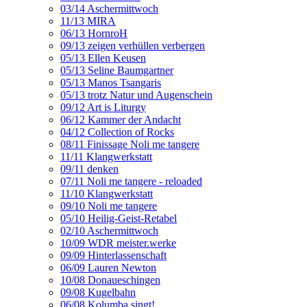
03/14 Aschermittwoch
11/13 MIRA
06/13 HornroH
09/13 zeigen verhüllen verbergen
05/13 Ellen Keusen
05/13 Seline Baumgartner
05/13 Manos Tsangaris
05/13 trotz Natur und Augenschein
09/12 Art is Liturgy
06/12 Kammer der Andacht
04/12 Collection of Rocks
08/11 Finissage Noli me tangere
11/11 Klangwerkstatt
09/11 denken
07/11 Noli me tangere - reloaded
11/10 Klangwerkstatt
09/10 Noli me tangere
05/10 Heilig-Geist-Retabel
02/10 Aschermittwoch
10/09 WDR meister.werke
09/09 Hinterlassenschaft
06/09 Lauren Newton
10/08 Donaueschingen
09/08 Kugelbahn
06/08 Kolumba singt!