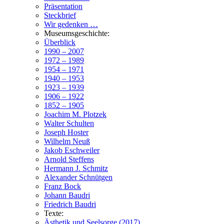
Präsentation
Steckbrief
Wir gedenken …
Museumsgeschichte:
Überblick
1990 – 2007
1972 – 1989
1954 – 1971
1940 – 1953
1923 – 1939
1906 – 1922
1852 – 1905
Joachim M. Plotzek
Walter Schulten
Joseph Hoster
Wilhelm Neuß
Jakob Eschweiler
Arnold Steffens
Hermann J. Schmitz
Alexander Schnütgen
Franz Bock
Johann Baudri
Friedrich Baudri
Texte:
Ästhetik und Seelsorge (2017)