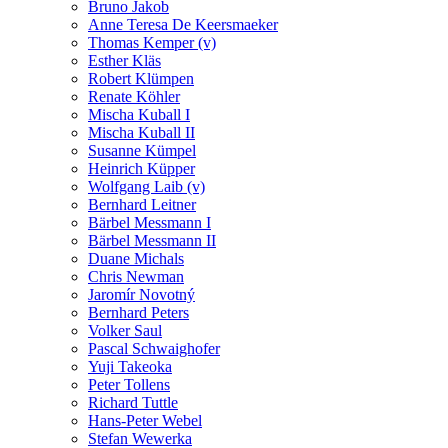
Bruno Jakob
Anne Teresa De Keersmaeker
Thomas Kemper (v)
Esther Kläs
Robert Klümpen
Renate Köhler
Mischa Kuball I
Mischa Kuball II
Susanne Kümpel
Heinrich Küpper
Wolfgang Laib (v)
Bernhard Leitner
Bärbel Messmann I
Bärbel Messmann II
Duane Michals
Chris Newman
Jaromír Novotný
Bernhard Peters
Volker Saul
Pascal Schwaighofer
Yuji Takeoka
Peter Tollens
Richard Tuttle
Hans-Peter Webel
Stefan Wewerka