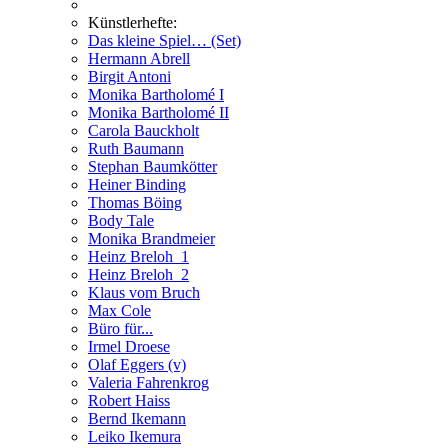
Künstlerhefte:
Das kleine Spiel… (Set)
Hermann Abrell
Birgit Antoni
Monika Bartholomé I
Monika Bartholomé II
Carola Bauckholt
Ruth Baumann
Stephan Baumkötter
Heiner Binding
Thomas Böing
Body Tale
Monika Brandmeier
Heinz Breloh_1
Heinz Breloh_2
Klaus vom Bruch
Max Cole
Büro für...
Irmel Droese
Olaf Eggers (v)
Valeria Fahrenkrog
Robert Haiss
Bernd Ikemann
Leiko Ikemura