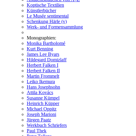
Koptische Textilien
Künstlerbücher
Le Musée sentimental
Schenkung Härle (v)
Werk- und Formensammlung
Monographien:
Monika Bartholomé
Kurt Benning
James Lee Byars
Hildegard Domizlaff
Herbert Falken I
Herbert Falken II
Martin Frommelt
Leiko Ikemura
Hans Josephsohn
Attila Kovács
Susanne Kümpel
Heinrich Küpper
Michael Oppitz
Joseph Marioni
Jürgen Paatz
Werkbuch Schriefers
Paul Thek