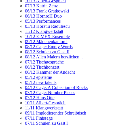
10/13 Albert-Gespräch
07/13 Katrin Zenz
06/13 Frank Gratkowski
06/13 HornroH Duo
05/13 Performances
03/13 Horatiu Radulescu
11/12 Klangwerkstatt
10/12 E-MEX-Ensemble
09/12 Mädchenkantorei
08/12 Cage: Empty Words
08/12 Schulen zu Gast II
08/12 Allen Malern herzlichen...
07/12 Tischgespräche
06/12 Tischkonzert
06/12 Kammer der Andacht
05/12 episteme
05/12 new talents
04/12 Cage: A Collection of Rocks
03/12 Cage: Number Pieces
03/12 Hans Otte
10/11 Albert-Gespräch
11/11 Klangwerkstatt
09/11 Implodierender Schreibtisch
07/11 Finissage
07/11 Schulen zu Gast I