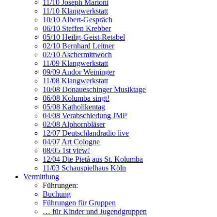
11/10 Joseph Marioni
11/10 Klangwerkstatt
10/10 Albert-Gespräch
06/10 Steffen Krebber
05/10 Heilig-Geist-Retabel
02/10 Bernhard Leitner
02/10 Aschermittwoch
11/09 Klangwerkstatt
09/09 Andor Weininger
11/08 Klangwerkstatt
10/08 Donaueschinger Musiktage
06/08 Kolumba singt!
05/08 Katholikentag
04/08 Verabschiedung JMP
02/08 Alphornbläser
12/07 Deutschlandradio live
04/07 Art Cologne
08/05 1st view!
12/04 Die Pietà aus St. Kolumba
11/03 Schauspielhaus Köln
Vermittlung
Führungen:
Buchung
Führungen für Gruppen
… für Kinder und Jugendgruppen