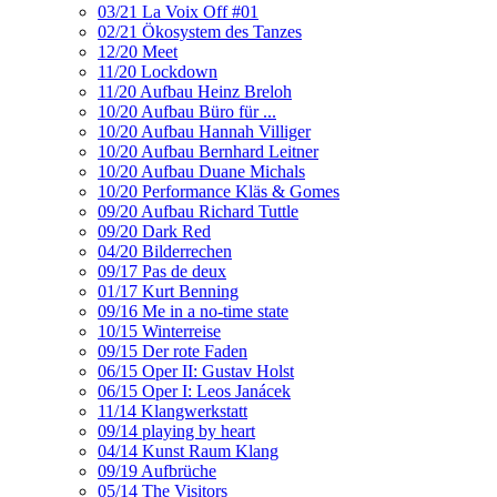
03/21 La Voix Off #01
02/21 Ökosystem des Tanzes
12/20 Meet
11/20 Lockdown
11/20 Aufbau Heinz Breloh
10/20 Aufbau Büro für ...
10/20 Aufbau Hannah Villiger
10/20 Aufbau Bernhard Leitner
10/20 Aufbau Duane Michals
10/20 Performance Kläs & Gomes
09/20 Aufbau Richard Tuttle
09/20 Dark Red
04/20 Bilderrechen
09/17 Pas de deux
01/17 Kurt Benning
09/16 Me in a no-time state
10/15 Winterreise
09/15 Der rote Faden
06/15 Oper II: Gustav Holst
06/15 Oper I: Leos Janácek
11/14 Klangwerkstatt
09/14 playing by heart
04/14 Kunst Raum Klang
09/19 Aufbrüche
05/14 The Visitors