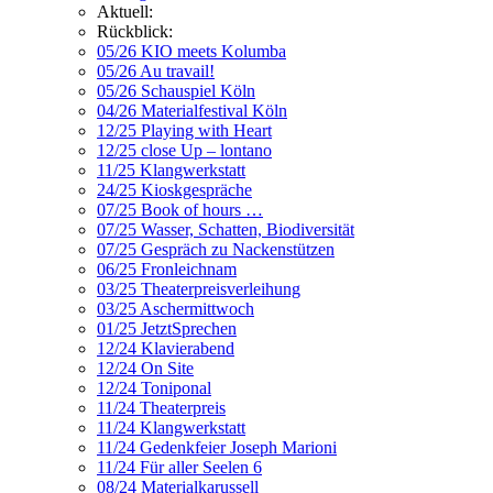
Aktuell:
Rückblick:
05/26 KIO meets Kolumba
05/26 Au travail!
05/26 Schauspiel Köln
04/26 Materialfestival Köln
12/25 Playing with Heart
12/25 close Up – lontano
11/25 Klangwerkstatt
24/25 Kioskgespräche
07/25 Book of hours …
07/25 Wasser, Schatten, Biodiversität
07/25 Gespräch zu Nackenstützen
06/25 Fronleichnam
03/25 Theaterpreisverleihung
03/25 Aschermittwoch
01/25 JetztSprechen
12/24 Klavierabend
12/24 On Site
12/24 Toniponal
11/24 Theaterpreis
11/24 Klangwerkstatt
11/24 Gedenkfeier Joseph Marioni
11/24 Für aller Seelen 6
08/24 Materialkarussell