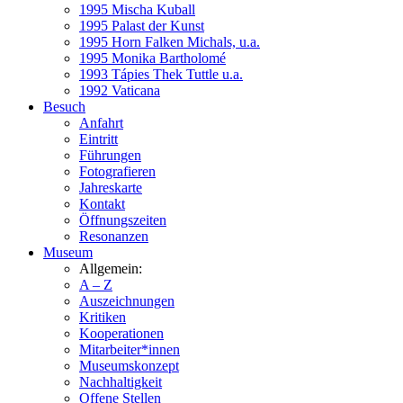
1995 Mischa Kuball
1995 Palast der Kunst
1995 Horn Falken Michals, u.a.
1995 Monika Bartholomé
1993 Tápies Thek Tuttle u.a.
1992 Vaticana
Besuch
Anfahrt
Eintritt
Führungen
Fotografieren
Jahreskarte
Kontakt
Öffnungszeiten
Resonanzen
Museum
Allgemein:
A – Z
Auszeichnungen
Kritiken
Kooperationen
Mitarbeiter*innen
Museumskonzept
Nachhaltigkeit
Offene Stellen