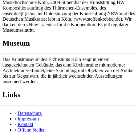
Musikhochschule Köln. 2009 Stipendiat der Kunststiftung BW,
Kompositionsauftrag des Thürmchen-Ensembles, des
ensemble]h[iatus mit Unter­stützung der Kunststiftung NRW und des
Deutschen Musikrates; lebt in Köln. (www.steffenkrebber.de). Wir
danken den »New Talents« für die Kooperation. Es gilt regulärer
Museumseintritt.
Museum
Das Kunstmuseum des Erzbistums Köln zeigt in einem
ausgezeichneten Gebäude, das eine Kirchenruine mit moderner
Architektur verbindet, eine Sammlung mit Objekten von der Antike
bis zur Gegenwart, die in jährlich wechselnden Ausstellungen
inszeniert werden.
Links
›
Datenschutz
›
Impressum
›
Kontakt
›
Offene Stellen