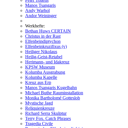
Peter Tollens
Manos Tsangaris
Andy Warhol
Andor Weininger
Werkhefte:
Bethan Huws CERTAIN
Christus in der Rast
Elfenbeindiptychon
Elfenbeinkruzifixus (v)
Heiliger Nikolaus
Heilig-Geist-Retabel
Herimann- und Idakreuz
KPSW Museum
Kolumba Ausgrabung
Kolumba Kapelle
Kreuz aus Erp
Manos Tsangaris Kugelbahn
Michael Buthe Rauminstallation
Monika Bartholomé Gotteslob
Mystische Jagd
Reliquienkreuze
Richard Serra Skulptur
Terry Fox. Catch Phrases
Tragedia Civile