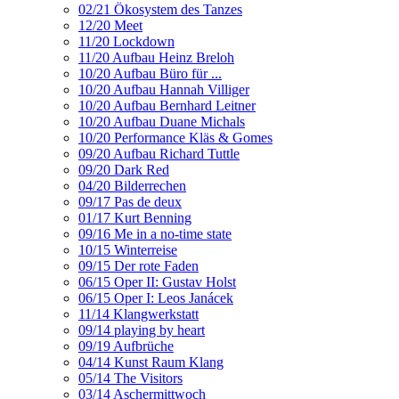
02/21 Ökosystem des Tanzes
12/20 Meet
11/20 Lockdown
11/20 Aufbau Heinz Breloh
10/20 Aufbau Büro für ...
10/20 Aufbau Hannah Villiger
10/20 Aufbau Bernhard Leitner
10/20 Aufbau Duane Michals
10/20 Performance Kläs & Gomes
09/20 Aufbau Richard Tuttle
09/20 Dark Red
04/20 Bilderrechen
09/17 Pas de deux
01/17 Kurt Benning
09/16 Me in a no-time state
10/15 Winterreise
09/15 Der rote Faden
06/15 Oper II: Gustav Holst
06/15 Oper I: Leos Janácek
11/14 Klangwerkstatt
09/14 playing by heart
09/19 Aufbrüche
04/14 Kunst Raum Klang
05/14 The Visitors
03/14 Aschermittwoch