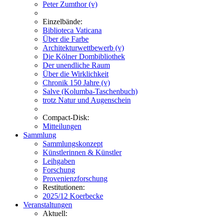
Peter Zumthor (v)
Einzelbände:
Biblioteca Vaticana
Über die Farbe
Architekturwettbewerb (v)
Die Kölner Dombibliothek
Der unendliche Raum
Über die Wirklichkeit
Chronik 150 Jahre (v)
Salve (Kolumba-Taschenbuch)
trotz Natur und Augenschein
Compact-Disk:
Mitteilungen
Sammlung
Sammlungskonzept
Künstlerinnen & Künstler
Leihgaben
Forschung
Provenienzforschung
Restitutionen:
2025/12 Koerbecke
Veranstaltungen
Aktuell: