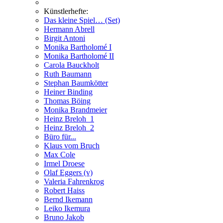
Künstlerhefte:
Das kleine Spiel… (Set)
Hermann Abrell
Birgit Antoni
Monika Bartholomé I
Monika Bartholomé II
Carola Bauckholt
Ruth Baumann
Stephan Baumkötter
Heiner Binding
Thomas Böing
Monika Brandmeier
Heinz Breloh_1
Heinz Breloh_2
Büro für...
Klaus vom Bruch
Max Cole
Irmel Droese
Olaf Eggers (v)
Valeria Fahrenkrog
Robert Haiss
Bernd Ikemann
Leiko Ikemura
Bruno Jakob