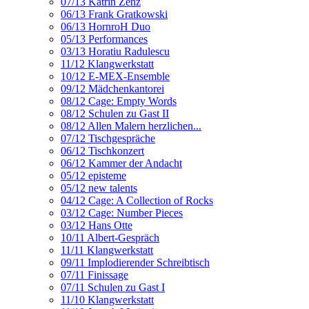
07/13 Katrin Zenz
06/13 Frank Gratkowski
06/13 HornroH Duo
05/13 Performances
03/13 Horatiu Radulescu
11/12 Klangwerkstatt
10/12 E-MEX-Ensemble
09/12 Mädchenkantorei
08/12 Cage: Empty Words
08/12 Schulen zu Gast II
08/12 Allen Malern herzlichen...
07/12 Tischgespräche
06/12 Tischkonzert
06/12 Kammer der Andacht
05/12 episteme
05/12 new talents
04/12 Cage: A Collection of Rocks
03/12 Cage: Number Pieces
03/12 Hans Otte
10/11 Albert-Gespräch
11/11 Klangwerkstatt
09/11 Implodierender Schreibtisch
07/11 Finissage
07/11 Schulen zu Gast I
11/10 Klangwerkstatt