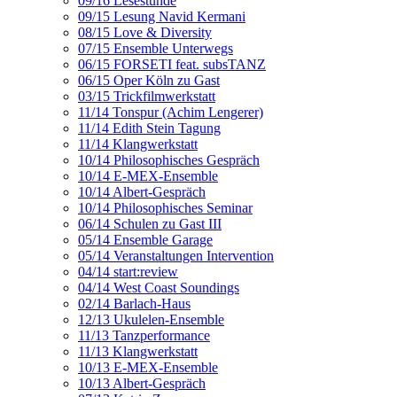
09/16 Lesestunde
09/15 Lesung Navid Kermani
08/15 Love & Diversity
07/15 Ensemble Unterwegs
06/15 FORSETI feat. subsTANZ
06/15 Oper Köln zu Gast
03/15 Trickfilmwerkstatt
11/14 Tonspur (Achim Lengerer)
11/14 Edith Stein Tagung
11/14 Klangwerkstatt
10/14 Philosophisches Gespräch
10/14 E-MEX-Ensemble
10/14 Albert-Gespräch
10/14 Philosophisches Seminar
06/14 Schulen zu Gast III
05/14 Ensemble Garage
05/14 Veranstaltungen Intervention
04/14 start:review
04/14 West Coast Soundings
02/14 Barlach-Haus
12/13 Ukulelen-Ensemble
11/13 Tanzperformance
11/13 Klangwerkstatt
10/13 E-MEX-Ensemble
10/13 Albert-Gespräch