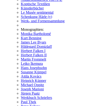
Koptische Textilien
Künstlerbücher
Le Musée sentimental
Schenkung Härle (v)
Werk- und Formensammlung
Monographien:
Monika Bartholomé
Kurt Benning
James Lee Byars
Hildegard Domizlaff
Herbert Falken I
Herbert Falken II
Martin Frommelt
Leiko Ikemura
Hans Josephsohn
Susanne Kümpel
Attila Kovács
Heinrich Küpper
Michael Oppitz
Joseph Marioni
Jürgen Paatz
Werkbuch Schriefers
Paul Thek