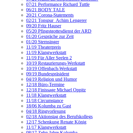
07/21 Performance Richard Tuttle
06/21 BODY TALE
20/21 Corona-Statements
02/21 Tonspur_Achim Lengerer
09/20 Fritz Hauser
05/20 Pfingstgottesdienst der ARD
01/20 Gespräche zur Zeit
01/20 Sternsinger
11/19 Theaterpreis
11/19 Klangwerkstatt
11/19 Für Aller Seelen 2
10/19 Restaurierungs-Werkstatt
10/19 Offenbach-Werkstatt
09/19 Bundespräsident
04/19 Religion und Humor
12/18 Büro-Termine
12/18 Finissage Michael Oppitz
11/18 Klangwerkstatt
11/18 Circumstance
18/06 Kolumba zu Gast
04/18 Ringvorlesung
02/18 Aktionstag des Berufskollegs
12/17 Schenkung Renate König
11/17 Klangwerkstatt
08/17 Zehn Jahre Kolumba