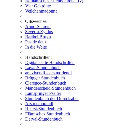
Romanisches Elfenbeinrelief (v)
Vier Gekrönte
Veilchenmadonna
Ortswechsel:
Anno-Schrein
Severin-Zyklus
Barthel Bruyn
Pas de deux
In die Weite
Handschriften:
Digitalisierte Handschriften
Laval-Stundenbuch
ars vivendi – ars moriendi
Brügger Stundenbuch
Clarence-Stundenbuch
Manderscheid-Stundenbuch
Lamspringer Psalter
Stundenbuch der Doña Isabel
Ars memorandi
Hearst-Stundenbuch
Flämisches Stundenbuch
Derval-Stundenbuch