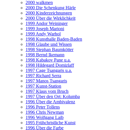
2000 walkmen
2000 Die Schenkung Härle
2000 Kinderzeichnungen
2000 Über die Wirklichkeit
1999 Andor Weininger
1999 Joseph Marioni
1999 Andy Warhol
1998 Kunsthalle Baden-Baden
1998 Glaube und Wissen
1998 Stephan Baumkötter
1998 Bernd Ikemann
1998 Kabakov Pane u.a.
1998 Hildegard Domizlaff
1997 Cage Tsangaris u.a.
1997 Richard Serra
1997 Manos Tsangaris
1997 Kunst-Station
1997 Klaus vom Bruch
1997 Über den Ort: Kolumba
1996 Über die Ambivalenz
1996 Peter Tollens
1996 Chris Newman
1996 Wolfgang Laib
1995 Frühchristliche Kunst
1996 Über die Farbe