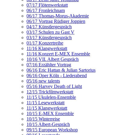
07/17 Flötenwerkstatt
06/17 Fronleichnam
06/17 Thomas-Morus-Akademie
06/17 Vortrag Rüdiger Joppien
04/17 Künstlergespräch
03/17 Schulen zu Gast V
03/17 Künstlergespräch
01/17 Konzertreihe
11/16 Klangwerkstatt
11/16 Konzert E-MEX Ensemble
10/16 VII. Albert Gespräch
07/16 Erzählter Vortrag
06/16 Eric Hattan & Julian Sartorius
06/16 Oper Köln - Liederabend
05/16 new talents
05/16 Harvey Death of Light
12/15 Trickfilmwerkstatt
11/15 Ukulelen-Ensemble
11/15 Lesewerkstatt
11/15 Klangwerkstatt
10/15 E-MEX Ensemble
10/15 Winterreise
10/15 Albert-Gespräch
09/15 European Workshop