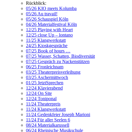
Rückblick:
05/26 KIO meets Kolumba
05/26 Au travail!
05/26 Schauspiel Köln
04/26 Materialfestival Köln
12/25 Playing with Heart
12/25 close Up – lontano
11/25 Klangwerkstatt
24/25 Kioskgespräche
07/25 Book of hours …
07/25 Wasser, Schatten, Biodiversität
07/25 Gespräch zu Nackenstützen
06/25 Fronleichnam
03/25 Theaterpreisverleihung
03/25 Aschermittwoch
01/25 JetztSprechen
12/24 Klavierabend
12/24 On Site
12/24 Toniponal
11/24 Theaterpreis
11/24 Klangwerkstatt
11/24 Gedenkfeier Joseph Marioni
11/24 Für aller Seelen 6
08/24 Materialkarussell
06/24 Rheinische Musikschule