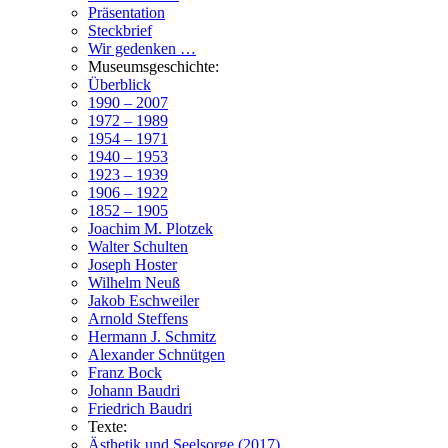
Präsentation
Steckbrief
Wir gedenken …
Museumsgeschichte:
Überblick
1990 – 2007
1972 – 1989
1954 – 1971
1940 – 1953
1923 – 1939
1906 – 1922
1852 – 1905
Joachim M. Plotzek
Walter Schulten
Joseph Hoster
Wilhelm Neuß
Jakob Eschweiler
Arnold Steffens
Hermann J. Schmitz
Alexander Schnütgen
Franz Bock
Johann Baudri
Friedrich Baudri
Texte:
Ästhetik und Seelsorge (2017)