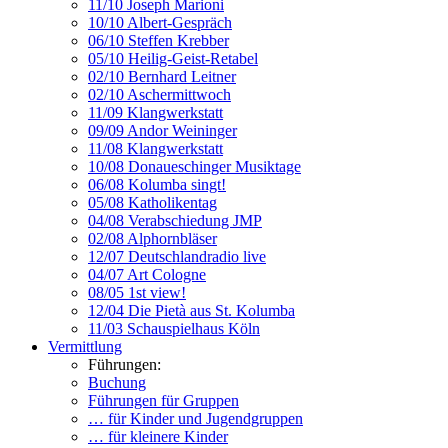
11/10 Joseph Marioni
10/10 Albert-Gespräch
06/10 Steffen Krebber
05/10 Heilig-Geist-Retabel
02/10 Bernhard Leitner
02/10 Aschermittwoch
11/09 Klangwerkstatt
09/09 Andor Weininger
11/08 Klangwerkstatt
10/08 Donaueschinger Musiktage
06/08 Kolumba singt!
05/08 Katholikentag
04/08 Verabschiedung JMP
02/08 Alphornbläser
12/07 Deutschlandradio live
04/07 Art Cologne
08/05 1st view!
12/04 Die Pietà aus St. Kolumba
11/03 Schauspielhaus Köln
Vermittlung
Führungen:
Buchung
Führungen für Gruppen
… für Kinder und Jugendgruppen
… für kleinere Kinder