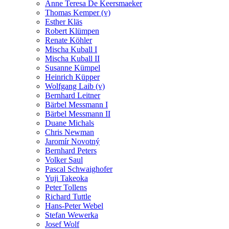
Anne Teresa De Keersmaeker
Thomas Kemper (v)
Esther Kläs
Robert Klümpen
Renate Köhler
Mischa Kuball I
Mischa Kuball II
Susanne Kümpel
Heinrich Küpper
Wolfgang Laib (v)
Bernhard Leitner
Bärbel Messmann I
Bärbel Messmann II
Duane Michals
Chris Newman
Jaromír Novotný
Bernhard Peters
Volker Saul
Pascal Schwaighofer
Yuji Takeoka
Peter Tollens
Richard Tuttle
Hans-Peter Webel
Stefan Wewerka
Josef Wolf