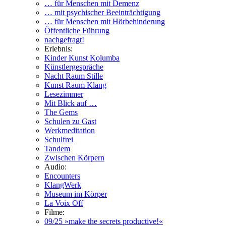
… für Menschen mit Demenz
… mit psychischer Beeinträchtigung
… für Menschen mit Hörbehinderung
Öffentliche Führung
nachgefragt!
Erlebnis:
Kinder Kunst Kolumba
Künstlergespräche
Nacht Raum Stille
Kunst Raum Klang
Lesezimmer
Mit Blick auf …
The Gems
Schulen zu Gast
Werkmeditation
Schulfrei
Tandem
Zwischen Körpern
Audio:
Encounters
KlangWerk
Museum im Körper
La Voix Off
Filme:
09/25 »make the secrets productive!«