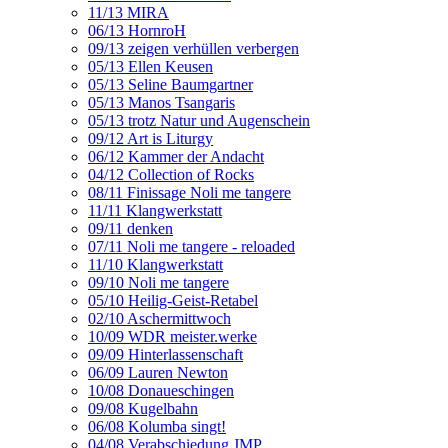
11/13 MIRA
06/13 HornroH
09/13 zeigen verhüllen verbergen
05/13 Ellen Keusen
05/13 Seline Baumgartner
05/13 Manos Tsangaris
05/13 trotz Natur und Augenschein
09/12 Art is Liturgy
06/12 Kammer der Andacht
04/12 Collection of Rocks
08/11 Finissage Noli me tangere
11/11 Klangwerkstatt
09/11 denken
07/11 Noli me tangere - reloaded
11/10 Klangwerkstatt
09/10 Noli me tangere
05/10 Heilig-Geist-Retabel
02/10 Aschermittwoch
10/09 WDR meister.werke
09/09 Hinterlassenschaft
06/09 Lauren Newton
10/08 Donaueschingen
09/08 Kugelbahn
06/08 Kolumba singt!
04/08 Verabschiedung JMP