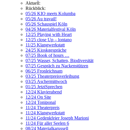
Aktuell:
Rückblick:
05/26 KIO meets Kolumba
05/26 Au travail!
05/26 Schauspiel Köln
04/26 Materialfestival Köln
12/25 Playing with Heart
12/25 close Up – lontano
11/25 Klangwerkstatt
24/25 Kioskgespräche
07/25 Book of hours …
07/25 Wasser, Schatten, Biodiversität
07/25 Gespräch zu Nackenstützen
06/25 Fronleichnam
03/25 Theaterpreisverleihung
03/25 Aschermittwoch
01/25 JetztSprechen
12/24 Klavierabend
12/24 On Site
12/24 Toniponal
11/24 Theaterpreis
11/24 Klangwerkstatt
11/24 Gedenkfeier Joseph Marioni
11/24 Für aller Seelen 6
08/24 Materialkarussell