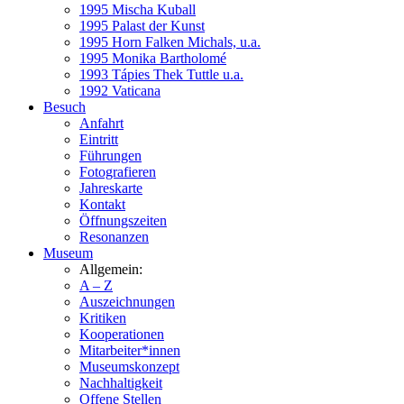
1995 Mischa Kuball
1995 Palast der Kunst
1995 Horn Falken Michals, u.a.
1995 Monika Bartholomé
1993 Tápies Thek Tuttle u.a.
1992 Vaticana
Besuch
Anfahrt
Eintritt
Führungen
Fotografieren
Jahreskarte
Kontakt
Öffnungszeiten
Resonanzen
Museum
Allgemein:
A – Z
Auszeichnungen
Kritiken
Kooperationen
Mitarbeiter*innen
Museumskonzept
Nachhaltigkeit
Offene Stellen