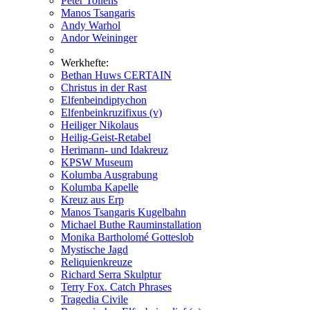
Peter Tollens
Manos Tsangaris
Andy Warhol
Andor Weininger
Werkhefte:
Bethan Huws CERTAIN
Christus in der Rast
Elfenbeindiptychon
Elfenbeinkruzifixus (v)
Heiliger Nikolaus
Heilig-Geist-Retabel
Herimann- und Idakreuz
KPSW Museum
Kolumba Ausgrabung
Kolumba Kapelle
Kreuz aus Erp
Manos Tsangaris Kugelbahn
Michael Buthe Rauminstallation
Monika Bartholomé Gotteslob
Mystische Jagd
Reliquienkreuze
Richard Serra Skulptur
Terry Fox. Catch Phrases
Tragedia Civile