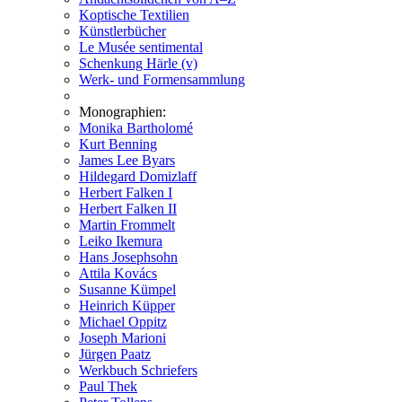
Koptische Textilien
Künstlerbücher
Le Musée sentimental
Schenkung Härle (v)
Werk- und Formensammlung
Monographien:
Monika Bartholomé
Kurt Benning
James Lee Byars
Hildegard Domizlaff
Herbert Falken I
Herbert Falken II
Martin Frommelt
Leiko Ikemura
Hans Josephsohn
Attila Kovács
Susanne Kümpel
Heinrich Küpper
Michael Oppitz
Joseph Marioni
Jürgen Paatz
Werkbuch Schriefers
Paul Thek