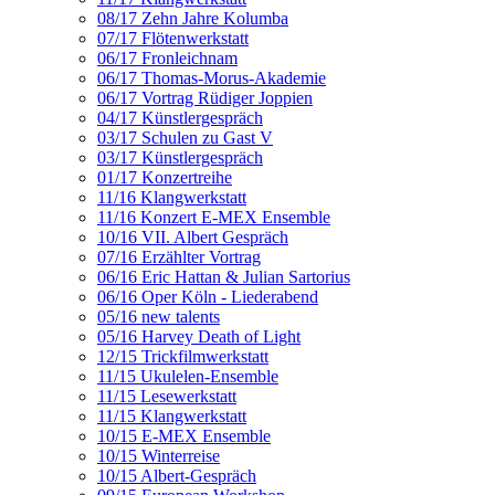
08/17 Zehn Jahre Kolumba
07/17 Flötenwerkstatt
06/17 Fronleichnam
06/17 Thomas-Morus-Akademie
06/17 Vortrag Rüdiger Joppien
04/17 Künstlergespräch
03/17 Schulen zu Gast V
03/17 Künstlergespräch
01/17 Konzertreihe
11/16 Klangwerkstatt
11/16 Konzert E-MEX Ensemble
10/16 VII. Albert Gespräch
07/16 Erzählter Vortrag
06/16 Eric Hattan & Julian Sartorius
06/16 Oper Köln - Liederabend
05/16 new talents
05/16 Harvey Death of Light
12/15 Trickfilmwerkstatt
11/15 Ukulelen-Ensemble
11/15 Lesewerkstatt
11/15 Klangwerkstatt
10/15 E-MEX Ensemble
10/15 Winterreise
10/15 Albert-Gespräch