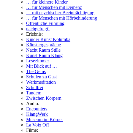
… für kleinere Kinder
… für Menschen mit Demenz
… mit psychischer Beeinträchtigung
… für Menschen mit Hörbehinderung
Öffentliche Führung
nachgefragt!
Erlebnis:
Kinder Kunst Kolumba
Künstlergespräche
Nacht Raum Stille
Kunst Raum Klang
Lesezimmer
Mit Blick auf …
The Gems
Schulen zu Gast
Werkmeditation
Schulfrei
Tandem
Zwischen Körpern
Audio:
Encounters
KlangWerk
Museum im Körper
La Voix Off
Filme: