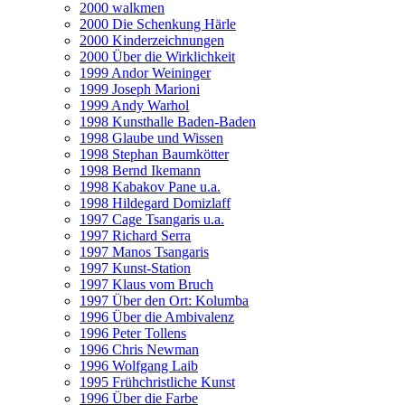
2000 walkmen
2000 Die Schenkung Härle
2000 Kinderzeichnungen
2000 Über die Wirklichkeit
1999 Andor Weininger
1999 Joseph Marioni
1999 Andy Warhol
1998 Kunsthalle Baden-Baden
1998 Glaube und Wissen
1998 Stephan Baumkötter
1998 Bernd Ikemann
1998 Kabakov Pane u.a.
1998 Hildegard Domizlaff
1997 Cage Tsangaris u.a.
1997 Richard Serra
1997 Manos Tsangaris
1997 Kunst-Station
1997 Klaus vom Bruch
1997 Über den Ort: Kolumba
1996 Über die Ambivalenz
1996 Peter Tollens
1996 Chris Newman
1996 Wolfgang Laib
1995 Frühchristliche Kunst
1996 Über die Farbe