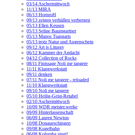
03/14 Aschermittwoch
11/13 MIRA
06/13 HornroH
09/13 zeigen verhüllen verbergen
05/13 Ellen Keusen
05/13 Seline Baumgartner
05/13 Manos Tsangaris
05/13 trotz Natur und Augenschein
09/12 Art is Liturgy
06/12 Kammer der Andacht
04/12 Collection of Rocks
08/11 Finissage Noli me tangere
11/11 Klangwerkstatt
09/11 denken
07/11 Noli me tangere - reloaded
11/10 Klangwerkstatt
09/10 Noli me tangere
05/10 Heilig-Geist-Retabel
02/10 Aschermittwoch
10/09 WDR meister.werke
09/09 Hinterlassenschaft
06/09 Lauren Newton
10/08 Donaueschingen
09/08 Kugelbahn
06/08 Kolumba singt!