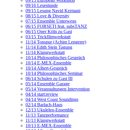
09/15 European Workshop
09/16 Lesestunde
09/15 Lesung Navid Kermani
08/15 Love & Diversity
07/15 Ensemble Unterwegs
06/15 FORSETI feat. subsTANZ
06/15 Oper Köln zu Gast
03/15 Trickfilmwerkstatt
11/14 Tonspur (Achim Lengerer)
11/14 Edith Stein Tagung
11/14 Klangwerkstatt
10/14 Philosophisches Gespräch
10/14 E-MEX-Ensemble
10/14 Albert-Gespräch
10/14 Philosophisches Seminar
06/14 Schulen zu Gast III
05/14 Ensemble Garage
05/14 Veranstaltungen Intervention
04/14 start:review
04/14 West Coast Soundings
02/14 Barlach-Haus
12/13 Ukulelen-Ensemble
11/13 Tanzperformance
11/13 Klangwerkstatt
10/13 E-MEX-Ensemble