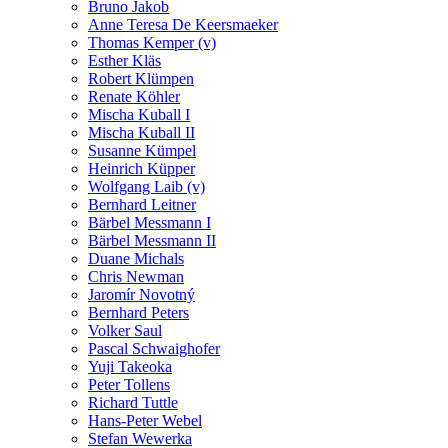
Bruno Jakob
Anne Teresa De Keersmaeker
Thomas Kemper (v)
Esther Kläs
Robert Klümpen
Renate Köhler
Mischa Kuball I
Mischa Kuball II
Susanne Kümpel
Heinrich Küpper
Wolfgang Laib (v)
Bernhard Leitner
Bärbel Messmann I
Bärbel Messmann II
Duane Michals
Chris Newman
Jaromír Novotný
Bernhard Peters
Volker Saul
Pascal Schwaighofer
Yuji Takeoka
Peter Tollens
Richard Tuttle
Hans-Peter Webel
Stefan Wewerka