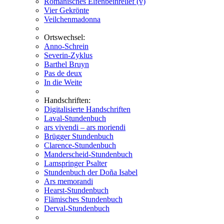
Romanisches Elfenbeinrelief (v)
Vier Gekrönte
Veilchenmadonna
Ortswechsel:
Anno-Schrein
Severin-Zyklus
Barthel Bruyn
Pas de deux
In die Weite
Handschriften:
Digitalisierte Handschriften
Laval-Stundenbuch
ars vivendi – ars moriendi
Brügger Stundenbuch
Clarence-Stundenbuch
Manderscheid-Stundenbuch
Lamspringer Psalter
Stundenbuch der Doña Isabel
Ars memorandi
Hearst-Stundenbuch
Flämisches Stundenbuch
Derval-Stundenbuch