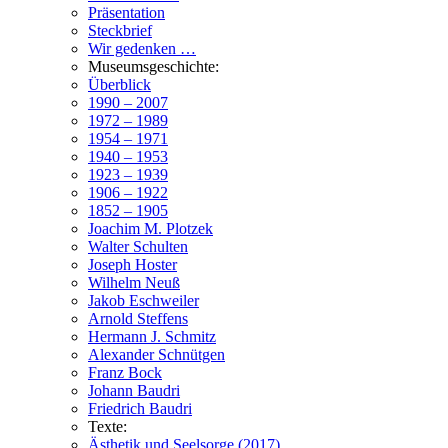
Präsentation
Steckbrief
Wir gedenken …
Museumsgeschichte:
Überblick
1990 – 2007
1972 – 1989
1954 – 1971
1940 – 1953
1923 – 1939
1906 – 1922
1852 – 1905
Joachim M. Plotzek
Walter Schulten
Joseph Hoster
Wilhelm Neuß
Jakob Eschweiler
Arnold Steffens
Hermann J. Schmitz
Alexander Schnütgen
Franz Bock
Johann Baudri
Friedrich Baudri
Texte:
Ästhetik und Seelsorge (2017)