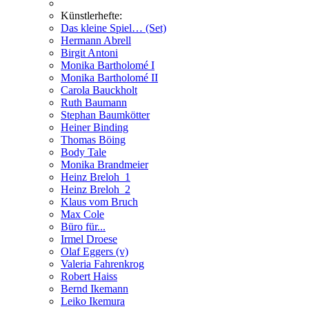
Künstlerhefte:
Das kleine Spiel… (Set)
Hermann Abrell
Birgit Antoni
Monika Bartholomé I
Monika Bartholomé II
Carola Bauckholt
Ruth Baumann
Stephan Baumkötter
Heiner Binding
Thomas Böing
Body Tale
Monika Brandmeier
Heinz Breloh_1
Heinz Breloh_2
Klaus vom Bruch
Max Cole
Büro für...
Irmel Droese
Olaf Eggers (v)
Valeria Fahrenkrog
Robert Haiss
Bernd Ikemann
Leiko Ikemura