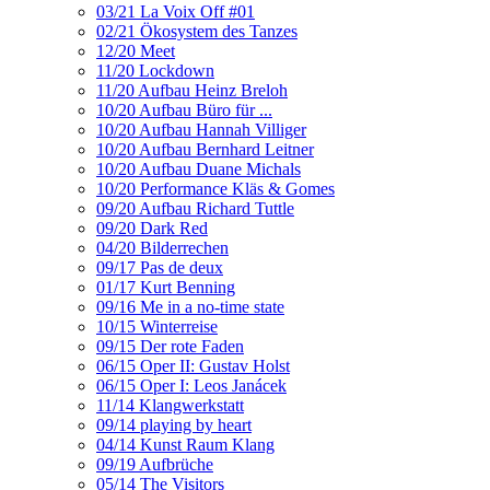
03/21 La Voix Off #01
02/21 Ökosystem des Tanzes
12/20 Meet
11/20 Lockdown
11/20 Aufbau Heinz Breloh
10/20 Aufbau Büro für ...
10/20 Aufbau Hannah Villiger
10/20 Aufbau Bernhard Leitner
10/20 Aufbau Duane Michals
10/20 Performance Kläs & Gomes
09/20 Aufbau Richard Tuttle
09/20 Dark Red
04/20 Bilderrechen
09/17 Pas de deux
01/17 Kurt Benning
09/16 Me in a no-time state
10/15 Winterreise
09/15 Der rote Faden
06/15 Oper II: Gustav Holst
06/15 Oper I: Leos Janácek
11/14 Klangwerkstatt
09/14 playing by heart
04/14 Kunst Raum Klang
09/19 Aufbrüche
05/14 The Visitors