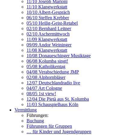
11/10 Joseph Marioni
11/10 Klangwerkstatt
10/10 Albert-Gespräch
06/10 Steffen Krebber
05/10 Heilig-Geist-Retabel
02/10 Bernhard Leitner
02/10 Aschermittwoch
11/09 Klangwerkstatt
09/09 Andor Weininger
11/08 Klangwerkstatt
10/08 Donaueschinger Musiktage
06/08 Kolumba singt!
05/08 Katholikentag
04/08 Verabschiedung JMP
02/08 Alphornbläser
12/07 Deutschlandradio live
04/07 Art Cologne
08/05 1st view!
12/04 Die Pietà aus St. Kolumba
11/03 Schauspielhaus Köln
Vermittlung
Führungen:
Buchung
Führungen für Gruppen
… für Kinder und Jugendgruppen