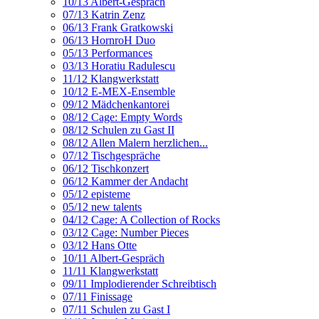
10/13 Albert-Gespräch
07/13 Katrin Zenz
06/13 Frank Gratkowski
06/13 HornroH Duo
05/13 Performances
03/13 Horatiu Radulescu
11/12 Klangwerkstatt
10/12 E-MEX-Ensemble
09/12 Mädchenkantorei
08/12 Cage: Empty Words
08/12 Schulen zu Gast II
08/12 Allen Malern herzlichen...
07/12 Tischgespräche
06/12 Tischkonzert
06/12 Kammer der Andacht
05/12 episteme
05/12 new talents
04/12 Cage: A Collection of Rocks
03/12 Cage: Number Pieces
03/12 Hans Otte
10/11 Albert-Gespräch
11/11 Klangwerkstatt
09/11 Implodierender Schreibtisch
07/11 Finissage
07/11 Schulen zu Gast I