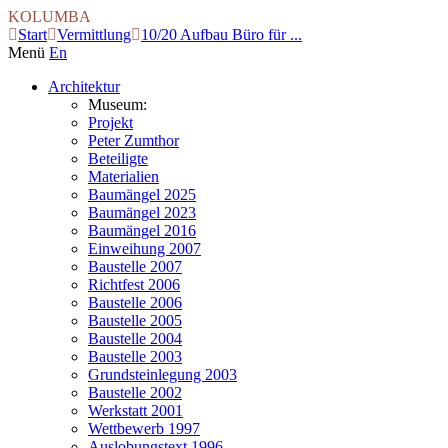
KOLUMBA
Start
Vermittlung
10/20 Aufbau Büro für ...
Menü
En
Architektur
Museum:
Projekt
Peter Zumthor
Beteiligte
Materialien
Baumängel 2025
Baumängel 2023
Baumängel 2016
Einweihung 2007
Baustelle 2007
Richtfest 2006
Baustelle 2006
Baustelle 2005
Baustelle 2004
Baustelle 2003
Grundsteinlegung 2003
Baustelle 2002
Werkstatt 2001
Wettbewerb 1997
Auslobungstext 1996