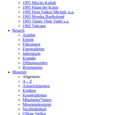
1995 Mischa Kuball
1995 Palast der Kunst
1995 Horn Falken Michals, u.a.
1995 Monika Bartholomé
1993 Tápies Thek Tuttle u.a.
1992 Vaticana
Besuch
Anfahrt
Eintritt
Führungen
Fotografieren
Jahreskarte
Kontakt
Öffnungszeiten
Resonanzen
Museum
Allgemein:
A – Z
Auszeichnungen
Kritiken
Kooperationen
Mitarbeiter*innen
Museumskonzept
Nachhaltigkeit
Offene Stellen