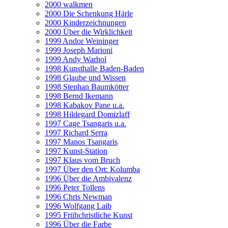
2000 walkmen
2000 Die Schenkung Härle
2000 Kinderzeichnungen
2000 Über die Wirklichkeit
1999 Andor Weininger
1999 Joseph Marioni
1999 Andy Warhol
1998 Kunsthalle Baden-Baden
1998 Glaube und Wissen
1998 Stephan Baumkötter
1998 Bernd Ikemann
1998 Kabakov Pane u.a.
1998 Hildegard Domizlaff
1997 Cage Tsangaris u.a.
1997 Richard Serra
1997 Manos Tsangaris
1997 Kunst-Station
1997 Klaus vom Bruch
1997 Über den Ort: Kolumba
1996 Über die Ambivalenz
1996 Peter Tollens
1996 Chris Newman
1996 Wolfgang Laib
1995 Frühchristliche Kunst
1996 Über die Farbe