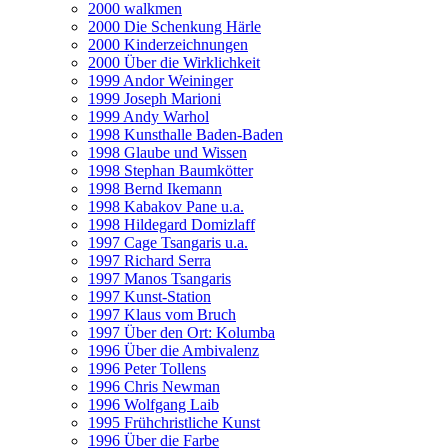
2000 walkmen
2000 Die Schenkung Härle
2000 Kinderzeichnungen
2000 Über die Wirklichkeit
1999 Andor Weininger
1999 Joseph Marioni
1999 Andy Warhol
1998 Kunsthalle Baden-Baden
1998 Glaube und Wissen
1998 Stephan Baumkötter
1998 Bernd Ikemann
1998 Kabakov Pane u.a.
1998 Hildegard Domizlaff
1997 Cage Tsangaris u.a.
1997 Richard Serra
1997 Manos Tsangaris
1997 Kunst-Station
1997 Klaus vom Bruch
1997 Über den Ort: Kolumba
1996 Über die Ambivalenz
1996 Peter Tollens
1996 Chris Newman
1996 Wolfgang Laib
1995 Frühchristliche Kunst
1996 Über die Farbe