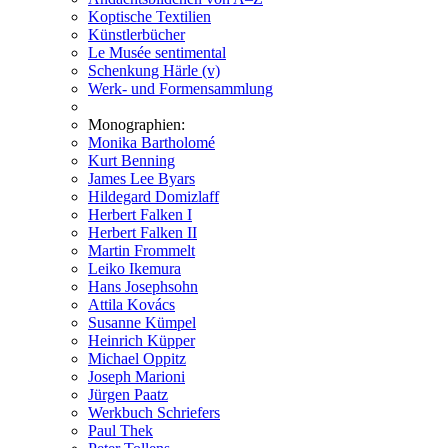
Koptische Textilien
Künstlerbücher
Le Musée sentimental
Schenkung Härle (v)
Werk- und Formensammlung
Monographien:
Monika Bartholomé
Kurt Benning
James Lee Byars
Hildegard Domizlaff
Herbert Falken I
Herbert Falken II
Martin Frommelt
Leiko Ikemura
Hans Josephsohn
Attila Kovács
Susanne Kümpel
Heinrich Küpper
Michael Oppitz
Joseph Marioni
Jürgen Paatz
Werkbuch Schriefers
Paul Thek