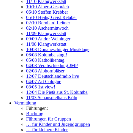
11/10 Klangwerkstatt
10/10 Albert-Gespräch
06/10 Steffen Krebber
05/10 Heilig-Geist-Retabel
02/10 Bernhard Leitner
02/10 Aschermittwoch
11/09 Klangwerkstatt
09/09 Andor Weininger
11/08 Klangwerkstatt
10/08 Donaueschinger Musiktage
06/08 Kolumba singt!
05/08 Katholikentag
04/08 Verabschiedung JMP
02/08 Alphornbläser
12/07 Deutschlandradio live
04/07 Art Cologne
08/05 1st view!
12/04 Die Pietà aus St. Kolumba
11/03 Schauspielhaus Köln
Vermittlung
Führungen:
Buchung
Führungen für Gruppen
… für Kinder und Jugendgruppen
… für kleinere Kinder