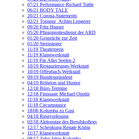
07/21 Performance Richard Tuttle
06/21 BODY TALE
20/21 Corona-Statements
02/21 Tonspur_Achim Lengerer
09/20 Fritz Hauser
05/20 Pfingstgottesdienst der ARD
01/20 Gespräche zur Zeit
01/20 Sternsinger
11/19 Theaterpreis
11/19 Klangwerkstatt
11/19 Für Aller Seelen 2
10/19 Restaurierungs-Werkstatt
10/19 Offenbach-Werkstatt
09/19 Bundespräsident
04/19 Religion und Humor
12/18 Büro-Termine
12/18 Finissage Michael Oppitz
11/18 Klangwerkstatt
11/18 Circumstance
18/06 Kolumba zu Gast
04/18 Ringvorlesung
02/18 Aktionstag des Berufskollegs
12/17 Schenkung Renate König
11/17 Klangwerkstatt
08/17 Zehn Jahre Kolumba