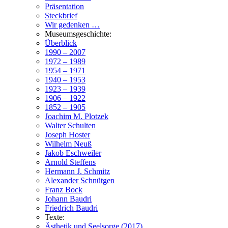
Präsentation
Steckbrief
Wir gedenken …
Museumsgeschichte:
Überblick
1990 – 2007
1972 – 1989
1954 – 1971
1940 – 1953
1923 – 1939
1906 – 1922
1852 – 1905
Joachim M. Plotzek
Walter Schulten
Joseph Hoster
Wilhelm Neuß
Jakob Eschweiler
Arnold Steffens
Hermann J. Schmitz
Alexander Schnütgen
Franz Bock
Johann Baudri
Friedrich Baudri
Texte:
Ästhetik und Seelsorge (2017)