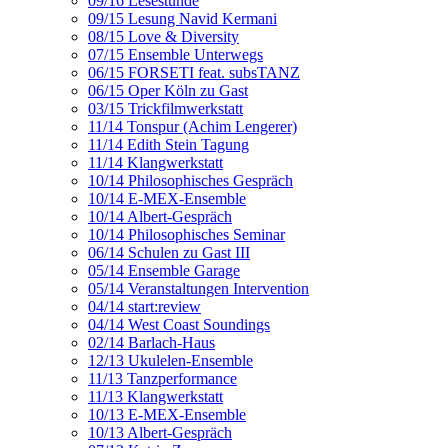
09/16 Lesestunde
09/15 Lesung Navid Kermani
08/15 Love & Diversity
07/15 Ensemble Unterwegs
06/15 FORSETI feat. subsTANZ
06/15 Oper Köln zu Gast
03/15 Trickfilmwerkstatt
11/14 Tonspur (Achim Lengerer)
11/14 Edith Stein Tagung
11/14 Klangwerkstatt
10/14 Philosophisches Gespräch
10/14 E-MEX-Ensemble
10/14 Albert-Gespräch
10/14 Philosophisches Seminar
06/14 Schulen zu Gast III
05/14 Ensemble Garage
05/14 Veranstaltungen Intervention
04/14 start:review
04/14 West Coast Soundings
02/14 Barlach-Haus
12/13 Ukulelen-Ensemble
11/13 Tanzperformance
11/13 Klangwerkstatt
10/13 E-MEX-Ensemble
10/13 Albert-Gespräch