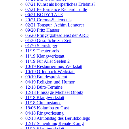
07/21 Kunst als körperliches Erlebnis?
07/21 Performance Richard Tuttle
06/21 BODY TALE
20/21 Corona-Statements
02/21 Tonspur_Achim Lengerer
09/20 Fritz Hauser
05/20 Pfingstgottesdienst der ARD
01/20 Gespräche zur Zeit
01/20 Sternsinger
11/19 Theaterpreis
11/19 Klangwerkstatt
11/19 Für Aller Seelen 2
10/19 Restaurierungs-Werkstatt
10/19 Offenbach-Werkstatt
09/19 Bundespräsident
04/19 Religion und Humor
12/18 Büro-Termine
12/18 Finissage Michael Oppitz
11/18 Klangwerkstatt
11/18 Circumstance
18/06 Kolumba zu Gast
04/18 Ringvorlesung
02/18 Aktionstag des Berufskollegs
12/17 Schenkung Renate König
11/17 Klangwerkstatt