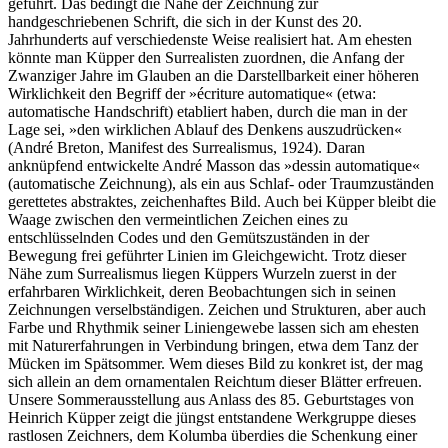
geführt. Das bedingt die Nähe der Zeichnung zur
handgeschriebenen Schrift, die sich in der Kunst des 20.
Jahrhunderts auf verschiedenste Weise realisiert hat. Am ehesten
könnte man Küpper den Surrealisten zuordnen, die Anfang der
Zwanziger Jahre im Glauben an die Darstellbarkeit einer höheren
Wirklichkeit den Begriff der »écriture automatique« (etwa:
automatische Handschrift) etabliert haben, durch die man in der
Lage sei, »den wirklichen Ablauf des Denkens auszudrücken«
(André Breton, Manifest des Surrealismus, 1924). Daran
anknüpfend entwickelte André Masson das »dessin automatique«
(automatische Zeichnung), als ein aus Schlaf- oder Traumzuständen
gerettetes abstraktes, zeichenhaftes Bild. Auch bei Küpper bleibt die
Waage zwischen den vermeintlichen Zeichen eines zu
entschlüsselnden Codes und den Gemütszuständen in der
Bewegung frei geführter Linien im Gleichgewicht. Trotz dieser
Nähe zum Surrealismus liegen Küppers Wurzeln zuerst in der
erfahrbaren Wirklichkeit, deren Beobachtungen sich in seinen
Zeichnungen verselbständigen. Zeichen und Strukturen, aber auch
Farbe und Rhythmik seiner Liniengewebe lassen sich am ehesten
mit Naturerfahrungen in Verbindung bringen, etwa dem Tanz der
Mücken im Spätsommer. Wem dieses Bild zu konkret ist, der mag
sich allein an dem ornamentalen Reichtum dieser Blätter erfreuen.
Unsere Sommerausstellung aus Anlass des 85. Geburtstages von
Heinrich Küpper zeigt die jüngst entstandene Werkgruppe dieses
rastlosen Zeichners, dem Kolumba überdies die Schenkung einer