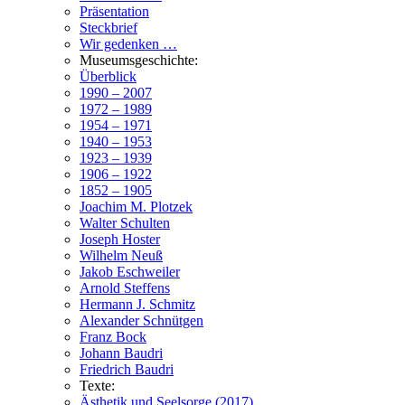
Präsentation
Steckbrief
Wir gedenken …
Museumsgeschichte:
Überblick
1990 – 2007
1972 – 1989
1954 – 1971
1940 – 1953
1923 – 1939
1906 – 1922
1852 – 1905
Joachim M. Plotzek
Walter Schulten
Joseph Hoster
Wilhelm Neuß
Jakob Eschweiler
Arnold Steffens
Hermann J. Schmitz
Alexander Schnütgen
Franz Bock
Johann Baudri
Friedrich Baudri
Texte:
Ästhetik und Seelsorge (2017)