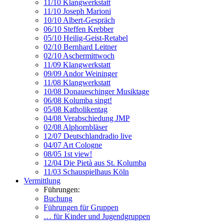
11/10 Klangwerkstatt
11/10 Joseph Marioni
10/10 Albert-Gespräch
06/10 Steffen Krebber
05/10 Heilig-Geist-Retabel
02/10 Bernhard Leitner
02/10 Aschermittwoch
11/09 Klangwerkstatt
09/09 Andor Weininger
11/08 Klangwerkstatt
10/08 Donaueschinger Musiktage
06/08 Kolumba singt!
05/08 Katholikentag
04/08 Verabschiedung JMP
02/08 Alphornbläser
12/07 Deutschlandradio live
04/07 Art Cologne
08/05 1st view!
12/04 Die Pietà aus St. Kolumba
11/03 Schauspielhaus Köln
Vermittlung
Führungen:
Buchung
Führungen für Gruppen
… für Kinder und Jugendgruppen