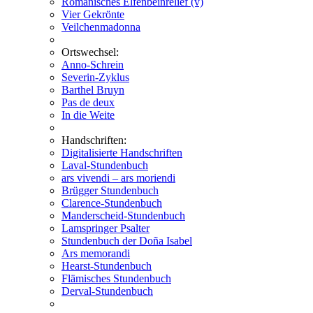
Romanisches Elfenbeinrelief (v)
Vier Gekrönte
Veilchenmadonna
Ortswechsel:
Anno-Schrein
Severin-Zyklus
Barthel Bruyn
Pas de deux
In die Weite
Handschriften:
Digitalisierte Handschriften
Laval-Stundenbuch
ars vivendi – ars moriendi
Brügger Stundenbuch
Clarence-Stundenbuch
Manderscheid-Stundenbuch
Lamspringer Psalter
Stundenbuch der Doña Isabel
Ars memorandi
Hearst-Stundenbuch
Flämisches Stundenbuch
Derval-Stundenbuch