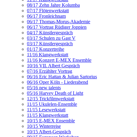
08/17 Zehn Jahre Kolumba
07/17 Flötenwerkstatt
06/17 Fronleichnam
06/17 Thomas-Morus-Akademie
06/17 Vortrag Rüdiger Joppien
04/17 Künstlergespräch
03/17 Schulen zu Gast V
03/17 Künstlergespräch
01/17 Konzertreihe
11/16 Klangwerkstatt
11/16 Konzert E-MEX Ensemble
10/16 VII. Albert Gespräch
07/16 Erzählter Vortrag
06/16 Eric Hattan & Julian Sartorius
06/16 Oper Köln - Liederabend
05/16 new talents
05/16 Harvey Death of Light
12/15 Trickfilmwerkstatt
11/15 Ukulelen-Ensemble
11/15 Lesewerkstatt
11/15 Klangwerkstatt
10/15 E-MEX Ensemble
10/15 Winterreise
10/15 Albert-Gespräch