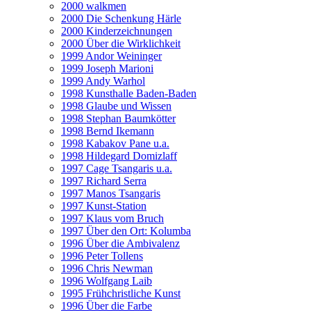
2000 walkmen
2000 Die Schenkung Härle
2000 Kinderzeichnungen
2000 Über die Wirklichkeit
1999 Andor Weininger
1999 Joseph Marioni
1999 Andy Warhol
1998 Kunsthalle Baden-Baden
1998 Glaube und Wissen
1998 Stephan Baumkötter
1998 Bernd Ikemann
1998 Kabakov Pane u.a.
1998 Hildegard Domizlaff
1997 Cage Tsangaris u.a.
1997 Richard Serra
1997 Manos Tsangaris
1997 Kunst-Station
1997 Klaus vom Bruch
1997 Über den Ort: Kolumba
1996 Über die Ambivalenz
1996 Peter Tollens
1996 Chris Newman
1996 Wolfgang Laib
1995 Frühchristliche Kunst
1996 Über die Farbe