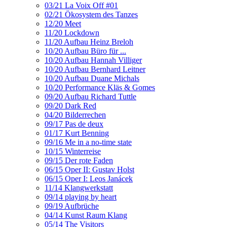
03/21 La Voix Off #01
02/21 Ökosystem des Tanzes
12/20 Meet
11/20 Lockdown
11/20 Aufbau Heinz Breloh
10/20 Aufbau Büro für ...
10/20 Aufbau Hannah Villiger
10/20 Aufbau Bernhard Leitner
10/20 Aufbau Duane Michals
10/20 Performance Kläs & Gomes
09/20 Aufbau Richard Tuttle
09/20 Dark Red
04/20 Bilderrechen
09/17 Pas de deux
01/17 Kurt Benning
09/16 Me in a no-time state
10/15 Winterreise
09/15 Der rote Faden
06/15 Oper II: Gustav Holst
06/15 Oper I: Leos Janácek
11/14 Klangwerkstatt
09/14 playing by heart
09/19 Aufbrüche
04/14 Kunst Raum Klang
05/14 The Visitors