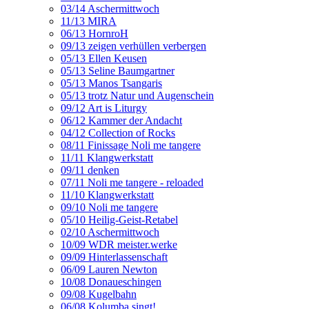
03/14 Aschermittwoch
11/13 MIRA
06/13 HornroH
09/13 zeigen verhüllen verbergen
05/13 Ellen Keusen
05/13 Seline Baumgartner
05/13 Manos Tsangaris
05/13 trotz Natur und Augenschein
09/12 Art is Liturgy
06/12 Kammer der Andacht
04/12 Collection of Rocks
08/11 Finissage Noli me tangere
11/11 Klangwerkstatt
09/11 denken
07/11 Noli me tangere - reloaded
11/10 Klangwerkstatt
09/10 Noli me tangere
05/10 Heilig-Geist-Retabel
02/10 Aschermittwoch
10/09 WDR meister.werke
09/09 Hinterlassenschaft
06/09 Lauren Newton
10/08 Donaueschingen
09/08 Kugelbahn
06/08 Kolumba singt!