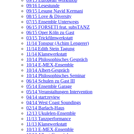
09/15 European Workshop
09/16 Lesestunde
09/15 Lesung Navid Kermani
08/15 Love & Diversity
07/15 Ensemble Unterwegs
06/15 FORSETI feat. subsTANZ
06/15 Oper Köln zu Gast
03/15 Trickfilmwerkstatt
11/14 Tonspur (Achim Lengerer)
11/14 Edith Stein Tagung
11/14 Klangwerkstatt
10/14 Philosophisches Gespräch
10/14 E-MEX-Ensemble
10/14 Albert-Gespräch
10/14 Philosophisches Seminar
06/14 Schulen zu Gast III
05/14 Ensemble Garage
05/14 Veranstaltungen Intervention
04/14 start:review
04/14 West Coast Soundings
02/14 Barlach-Haus
12/13 Ukulelen-Ensemble
11/13 Tanzperformance
11/13 Klangwerkstatt
10/13 E-MEX-Ensemble