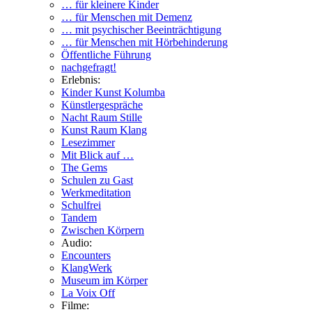
… für kleinere Kinder
… für Menschen mit Demenz
… mit psychischer Beeinträchtigung
… für Menschen mit Hörbehinderung
Öffentliche Führung
nachgefragt!
Erlebnis:
Kinder Kunst Kolumba
Künstlergespräche
Nacht Raum Stille
Kunst Raum Klang
Lesezimmer
Mit Blick auf …
The Gems
Schulen zu Gast
Werkmeditation
Schulfrei
Tandem
Zwischen Körpern
Audio:
Encounters
KlangWerk
Museum im Körper
La Voix Off
Filme: