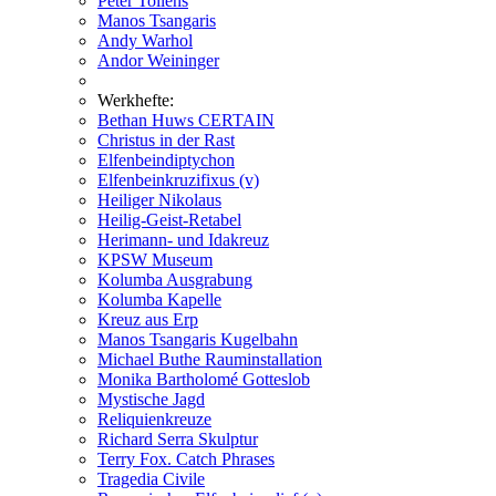
Peter Tollens
Manos Tsangaris
Andy Warhol
Andor Weininger
Werkhefte:
Bethan Huws CERTAIN
Christus in der Rast
Elfenbeindiptychon
Elfenbeinkruzifixus (v)
Heiliger Nikolaus
Heilig-Geist-Retabel
Herimann- und Idakreuz
KPSW Museum
Kolumba Ausgrabung
Kolumba Kapelle
Kreuz aus Erp
Manos Tsangaris Kugelbahn
Michael Buthe Rauminstallation
Monika Bartholomé Gotteslob
Mystische Jagd
Reliquienkreuze
Richard Serra Skulptur
Terry Fox. Catch Phrases
Tragedia Civile