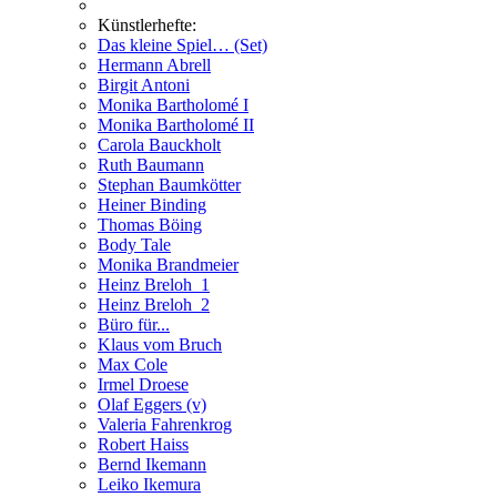
Künstlerhefte:
Das kleine Spiel… (Set)
Hermann Abrell
Birgit Antoni
Monika Bartholomé I
Monika Bartholomé II
Carola Bauckholt
Ruth Baumann
Stephan Baumkötter
Heiner Binding
Thomas Böing
Body Tale
Monika Brandmeier
Heinz Breloh_1
Heinz Breloh_2
Büro für...
Klaus vom Bruch
Max Cole
Irmel Droese
Olaf Eggers (v)
Valeria Fahrenkrog
Robert Haiss
Bernd Ikemann
Leiko Ikemura