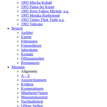
1995 Mischa Kuball
1995 Palast der Kunst
1995 Horn Falken Michals, u.a.
1995 Monika Bartholomé
1993 Tápies Thek Tuttle u.a.
1992 Vaticana
Besuch
Anfahrt
Eintritt
Führungen
Fotografieren
Jahreskarte
Kontakt
Öffnungszeiten
Resonanzen
Museum
Allgemein:
A – Z
Auszeichnungen
Kritiken
Kooperationen
Mitarbeiter*innen
Museumskonzept
Nachhaltigkeit
Offene Stellen