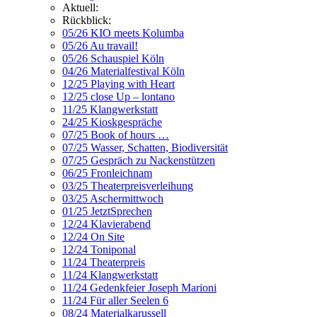
Aktuell:
Rückblick:
05/26 KIO meets Kolumba
05/26 Au travail!
05/26 Schauspiel Köln
04/26 Materialfestival Köln
12/25 Playing with Heart
12/25 close Up – lontano
11/25 Klangwerkstatt
24/25 Kioskgespräche
07/25 Book of hours …
07/25 Wasser, Schatten, Biodiversität
07/25 Gespräch zu Nackenstützen
06/25 Fronleichnam
03/25 Theaterpreisverleihung
03/25 Aschermittwoch
01/25 JetztSprechen
12/24 Klavierabend
12/24 On Site
12/24 Toniponal
11/24 Theaterpreis
11/24 Klangwerkstatt
11/24 Gedenkfeier Joseph Marioni
11/24 Für aller Seelen 6
08/24 Materialkarussell