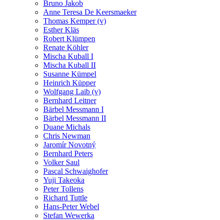
Bruno Jakob
Anne Teresa De Keersmaeker
Thomas Kemper (v)
Esther Kläs
Robert Klümpen
Renate Köhler
Mischa Kuball I
Mischa Kuball II
Susanne Kümpel
Heinrich Küpper
Wolfgang Laib (v)
Bernhard Leitner
Bärbel Messmann I
Bärbel Messmann II
Duane Michals
Chris Newman
Jaromír Novotný
Bernhard Peters
Volker Saul
Pascal Schwaighofer
Yuji Takeoka
Peter Tollens
Richard Tuttle
Hans-Peter Webel
Stefan Wewerka