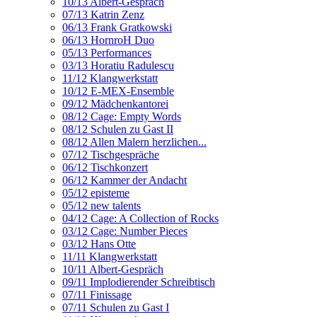
10/13 Albert-Gespräch
07/13 Katrin Zenz
06/13 Frank Gratkowski
06/13 HornroH Duo
05/13 Performances
03/13 Horatiu Radulescu
11/12 Klangwerkstatt
10/12 E-MEX-Ensemble
09/12 Mädchenkantorei
08/12 Cage: Empty Words
08/12 Schulen zu Gast II
08/12 Allen Malern herzlichen...
07/12 Tischgespräche
06/12 Tischkonzert
06/12 Kammer der Andacht
05/12 episteme
05/12 new talents
04/12 Cage: A Collection of Rocks
03/12 Cage: Number Pieces
03/12 Hans Otte
11/11 Klangwerkstatt
10/11 Albert-Gespräch
09/11 Implodierender Schreibtisch
07/11 Finissage
07/11 Schulen zu Gast I