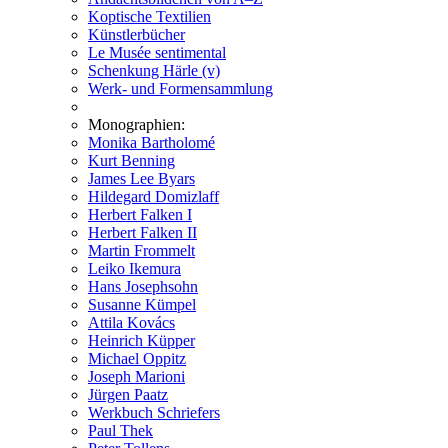
Koptische Textilien
Künstlerbücher
Le Musée sentimental
Schenkung Härle (v)
Werk- und Formensammlung
Monographien:
Monika Bartholomé
Kurt Benning
James Lee Byars
Hildegard Domizlaff
Herbert Falken I
Herbert Falken II
Martin Frommelt
Leiko Ikemura
Hans Josephsohn
Susanne Kümpel
Attila Kovács
Heinrich Küpper
Michael Oppitz
Joseph Marioni
Jürgen Paatz
Werkbuch Schriefers
Paul Thek