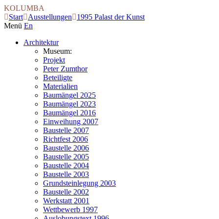
KOLUMBA
Start
Ausstellungen
1995 Palast der Kunst
Menü
En
Architektur
Museum:
Projekt
Peter Zumthor
Beteiligte
Materialien
Baumängel 2025
Baumängel 2023
Baumängel 2016
Einweihung 2007
Baustelle 2007
Richtfest 2006
Baustelle 2006
Baustelle 2005
Baustelle 2004
Baustelle 2003
Grundsteinlegung 2003
Baustelle 2002
Werkstatt 2001
Wettbewerb 1997
Auslobungstext 1996