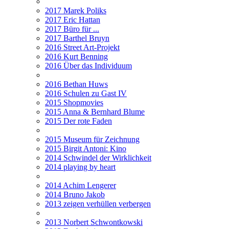
2017 Marek Poliks
2017 Eric Hattan
2017 Büro für ...
2017 Barthel Bruyn
2016 Street Art-Projekt
2016 Kurt Benning
2016 Über das Individuum
2016 Bethan Huws
2016 Schulen zu Gast IV
2015 Shopmovies
2015 Anna & Bernhard Blume
2015 Der rote Faden
2015 Museum für Zeichnung
2015 Birgit Antoni: Kino
2014 Schwindel der Wirklichkeit
2014 playing by heart
2014 Achim Lengerer
2014 Bruno Jakob
2013 zeigen verhüllen verbergen
2013 Norbert Schwontkowski