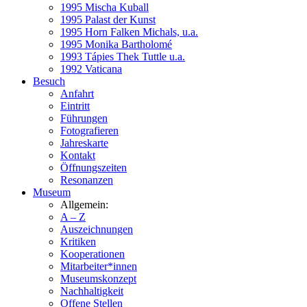
1995 Mischa Kuball
1995 Palast der Kunst
1995 Horn Falken Michals, u.a.
1995 Monika Bartholomé
1993 Tápies Thek Tuttle u.a.
1992 Vaticana
Besuch
Anfahrt
Eintritt
Führungen
Fotografieren
Jahreskarte
Kontakt
Öffnungszeiten
Resonanzen
Museum
Allgemein:
A – Z
Auszeichnungen
Kritiken
Kooperationen
Mitarbeiter*innen
Museumskonzept
Nachhaltigkeit
Offene Stellen