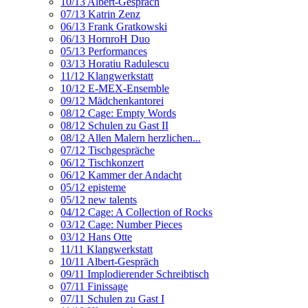
10/13 Albert-Gespräch
07/13 Katrin Zenz
06/13 Frank Gratkowski
06/13 HornroH Duo
05/13 Performances
03/13 Horatiu Radulescu
11/12 Klangwerkstatt
10/12 E-MEX-Ensemble
09/12 Mädchenkantorei
08/12 Cage: Empty Words
08/12 Schulen zu Gast II
08/12 Allen Malern herzlichen...
07/12 Tischgespräche
06/12 Tischkonzert
06/12 Kammer der Andacht
05/12 episteme
05/12 new talents
04/12 Cage: A Collection of Rocks
03/12 Cage: Number Pieces
03/12 Hans Otte
11/11 Klangwerkstatt
10/11 Albert-Gespräch
09/11 Implodierender Schreibtisch
07/11 Finissage
07/11 Schulen zu Gast I