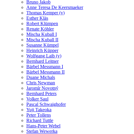
Bruno Jakob
Anne Teresa De Keersmaeker
Thomas Kemper (v)
Esther Kläs
Robert Klümpen
Renate Köhler
Mischa Kuball I
Mischa Kuball II
Susanne Kümpel
Heinrich Küpper
Wolfgang Laib (v)
Bernhard Leitner
Bärbel Messmann I
Bärbel Messmann II
Duane Michals
Chris Newman
Jaromír Novotný
Bernhard Peters
Volker Saul
Pascal Schwaighofer
Yuji Takeoka
Peter Tollens
Richard Tuttle
Hans-Peter Webel
Stefan Wewerka