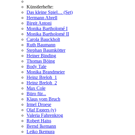
Künstlerhefte:
Das kleine Spiel… (Set)
Hermann Abrell
Birgit Antoni
Monika Bartholomé I
Monika Bartholomé II
Carola Bauckholt
Ruth Baumann
Stephan Baumkötter
Heiner Binding
Thomas Böing
Body Tale
Monika Brandmeier
Heinz Breloh_1
Heinz Breloh_2
Max Cole
Büro für...
Klaus vom Bruch
Irmel Droese
Olaf Eggers (v)
Valeria Fahrenkrog
Robert Haiss
Bernd Ikemann
Leiko Ikemura