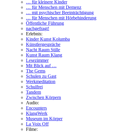
… für kleinere Kinder
… für Menschen mit Demenz
… mit psychischer Beeinträchtigung
… für Menschen mit Hörbehinderung
Öffentliche Führung
nachgefragt!
Erlebnis:
Kinder Kunst Kolumba
Künstlergespräche
Nacht Raum Stille
Kunst Raum Klang
Lesezimmer
Mit Blick auf …
The Gems
Schulen zu Gast
Werkmeditation
Schulfrei
Tandem
Zwischen Körpern
Audio:
Encounters
KlangWerk
Museum im Körper
La Voix Off
Filme: