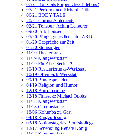
07/21 Kunst als körperliches Erlebnis?
07/21 Performance Richard Tuttle
06/21 BODY TALE
20/21 Corona-Statements
02/21 Tonspur_Achim Lengerer
09/20 Fritz Hauser
05/20 Pfingstgottesdienst der ARD
01/20 Gespräche zur Zeit
01/20 Sternsinger
11/19 Theaterpreis
11/19 Klangwerkstatt
11/19 Für Aller Seelen 2
10/19 Restaurierungs-Werkstatt
10/19 Offenbach-Werkstatt
09/19 Bundespräsident
04/19 Religion und Humor
12/18 Büro-Termine
12/18 Finissage Michael Oppitz
11/18 Klangwerkstatt
11/18 Circumstance
18/06 Kolumba zu Gast
04/18 Ringvorlesung
02/18 Aktionstag des Berufskollegs
12/17 Schenkung Renate König
11/17 Klangwerkstatt