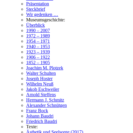
Präsentation
Steckbrief
Wir gedenken …
Museumsgeschichte:
Überblick
1990 – 2007
1972 – 1989
1954 – 1971
1940 – 1953
1923 – 1939
1906 – 1922
1852 – 1905
Joachim M. Plotzek
Walter Schulten
Joseph Hoster
Wilhelm Neuß
Jakob Eschweiler
Arnold Steffens
Hermann J. Schmitz
Alexander Schnütgen
Franz Bock
Johann Baudri
Friedrich Baudri
Texte:
Ästhetik und Seelsorge (2017)