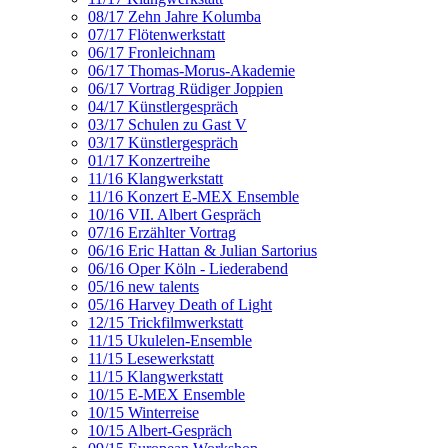
08/17 Zehn Jahre Kolumba
07/17 Flötenwerkstatt
06/17 Fronleichnam
06/17 Thomas-Morus-Akademie
06/17 Vortrag Rüdiger Joppien
04/17 Künstlergespräch
03/17 Schulen zu Gast V
03/17 Künstlergespräch
01/17 Konzertreihe
11/16 Klangwerkstatt
11/16 Konzert E-MEX Ensemble
10/16 VII. Albert Gespräch
07/16 Erzählter Vortrag
06/16 Eric Hattan & Julian Sartorius
06/16 Oper Köln - Liederabend
05/16 new talents
05/16 Harvey Death of Light
12/15 Trickfilmwerkstatt
11/15 Ukulelen-Ensemble
11/15 Lesewerkstatt
11/15 Klangwerkstatt
10/15 E-MEX Ensemble
10/15 Winterreise
10/15 Albert-Gespräch