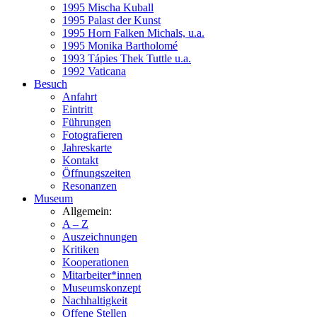
1995 Mischa Kuball
1995 Palast der Kunst
1995 Horn Falken Michals, u.a.
1995 Monika Bartholomé
1993 Tápies Thek Tuttle u.a.
1992 Vaticana
Besuch
Anfahrt
Eintritt
Führungen
Fotografieren
Jahreskarte
Kontakt
Öffnungszeiten
Resonanzen
Museum
Allgemein:
A – Z
Auszeichnungen
Kritiken
Kooperationen
Mitarbeiter*innen
Museumskonzept
Nachhaltigkeit
Offene Stellen