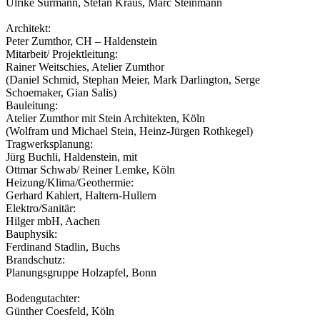
Ulrike Surmann, Stefan Kraus, Marc Steinmann
Architekt:
Peter Zumthor, CH – Haldenstein
Mitarbeit/ Projektleitung:
Rainer Weitschies, Atelier Zumthor
(Daniel Schmid, Stephan Meier, Mark Darlington, Serge
Schoemaker, Gian Salis)
Bauleitung:
Atelier Zumthor mit Stein Architekten, Köln
(Wolfram und Michael Stein, Heinz-Jürgen Rothkegel)
Tragwerksplanung:
Jürg Buchli, Haldenstein, mit
Ottmar Schwab/ Reiner Lemke, Köln
Heizung/Klima/Geothermie:
Gerhard Kahlert, Haltern-Hullern
Elektro/Sanitär:
Hilger mbH, Aachen
Bauphysik:
Ferdinand Stadlin, Buchs
Brandschutz:
Planungsgruppe Holzapfel, Bonn
Bodengutachter:
Günther Coesfeld, Köln