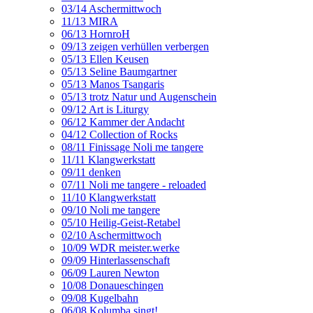
03/14 Aschermittwoch
11/13 MIRA
06/13 HornroH
09/13 zeigen verhüllen verbergen
05/13 Ellen Keusen
05/13 Seline Baumgartner
05/13 Manos Tsangaris
05/13 trotz Natur und Augenschein
09/12 Art is Liturgy
06/12 Kammer der Andacht
04/12 Collection of Rocks
08/11 Finissage Noli me tangere
11/11 Klangwerkstatt
09/11 denken
07/11 Noli me tangere - reloaded
11/10 Klangwerkstatt
09/10 Noli me tangere
05/10 Heilig-Geist-Retabel
02/10 Aschermittwoch
10/09 WDR meister.werke
09/09 Hinterlassenschaft
06/09 Lauren Newton
10/08 Donaueschingen
09/08 Kugelbahn
06/08 Kolumba singt!