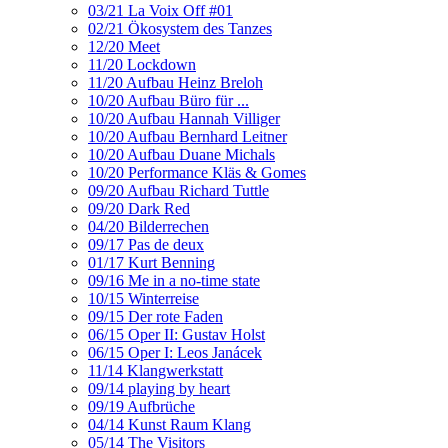
03/21 La Voix Off #01
02/21 Ökosystem des Tanzes
12/20 Meet
11/20 Lockdown
11/20 Aufbau Heinz Breloh
10/20 Aufbau Büro für ...
10/20 Aufbau Hannah Villiger
10/20 Aufbau Bernhard Leitner
10/20 Aufbau Duane Michals
10/20 Performance Kläs & Gomes
09/20 Aufbau Richard Tuttle
09/20 Dark Red
04/20 Bilderrechen
09/17 Pas de deux
01/17 Kurt Benning
09/16 Me in a no-time state
10/15 Winterreise
09/15 Der rote Faden
06/15 Oper II: Gustav Holst
06/15 Oper I: Leos Janácek
11/14 Klangwerkstatt
09/14 playing by heart
09/19 Aufbrüche
04/14 Kunst Raum Klang
05/14 The Visitors