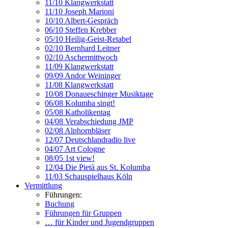
11/10 Klangwerkstatt
11/10 Joseph Marioni
10/10 Albert-Gespräch
06/10 Steffen Krebber
05/10 Heilig-Geist-Retabel
02/10 Bernhard Leitner
02/10 Aschermittwoch
11/09 Klangwerkstatt
09/09 Andor Weininger
11/08 Klangwerkstatt
10/08 Donaueschinger Musiktage
06/08 Kolumba singt!
05/08 Katholikentag
04/08 Verabschiedung JMP
02/08 Alphornbläser
12/07 Deutschlandradio live
04/07 Art Cologne
08/05 1st view!
12/04 Die Pietà aus St. Kolumba
11/03 Schauspielhaus Köln
Vermittlung
Führungen:
Buchung
Führungen für Gruppen
… für Kinder und Jugendgruppen