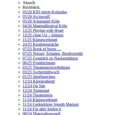
Aktuell:
Rückblick:
05/26 KIO meets Kolumba
05/26 Au travail!
05/26 Schauspiel Köln
04/26 Materialfestival Köln
12/25 Playing with Heart
12/25 close Up – lontano
11/25 Klangwerkstatt
24/25 Kioskgespräche
07/25 Book of hours …
07/25 Wasser, Schatten, Biodiversität
07/25 Gespräch zu Nackenstützen
06/25 Fronleichnam
03/25 Theaterpreisverleihung
03/25 Aschermittwoch
01/25 JetztSprechen
12/24 Klavierabend
12/24 On Site
12/24 Toniponal
11/24 Theaterpreis
11/24 Klangwerkstatt
11/24 Gedenkfeier Joseph Marioni
11/24 Für aller Seelen 6
08/24 Materialkarussell