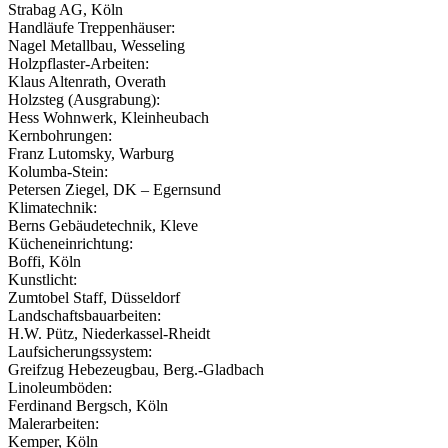
Strabag AG, Köln
Handläufe Treppenhäuser:
Nagel Metallbau, Wesseling
Holzpflaster-Arbeiten:
Klaus Altenrath, Overath
Holzsteg (Ausgrabung):
Hess Wohnwerk, Kleinheubach
Kernbohrungen:
Franz Lutomsky, Warburg
Kolumba-Stein:
Petersen Ziegel, DK – Egernsund
Klimatechnik:
Berns Gebäudetechnik, Kleve
Kücheneinrichtung:
Boffi, Köln
Kunstlicht:
Zumtobel Staff, Düsseldorf
Landschaftsbauarbeiten:
H.W. Pütz, Niederkassel-Rheidt
Laufsicherungssystem:
Greifzug Hebezeugbau, Berg.-Gladbach
Linoleumböden:
Ferdinand Bergsch, Köln
Malerarbeiten:
Kemper, Köln