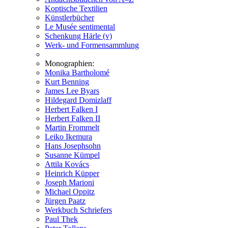
Koptische Textilien
Künstlerbücher
Le Musée sentimental
Schenkung Härle (v)
Werk- und Formensammlung
Monographien:
Monika Bartholomé
Kurt Benning
James Lee Byars
Hildegard Domizlaff
Herbert Falken I
Herbert Falken II
Martin Frommelt
Leiko Ikemura
Hans Josephsohn
Susanne Kümpel
Attila Kovács
Heinrich Küpper
Joseph Marioni
Michael Oppitz
Jürgen Paatz
Werkbuch Schriefers
Paul Thek