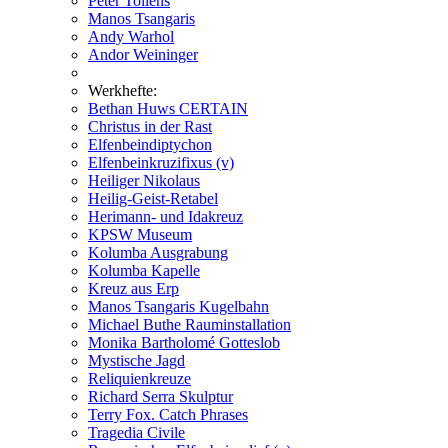
Peter Tollens
Manos Tsangaris
Andy Warhol
Andor Weininger
Werkhefte:
Bethan Huws CERTAIN
Christus in der Rast
Elfenbeindiptychon
Elfenbeinkruzifixus (v)
Heiliger Nikolaus
Heilig-Geist-Retabel
Herimann- und Idakreuz
KPSW Museum
Kolumba Ausgrabung
Kolumba Kapelle
Kreuz aus Erp
Manos Tsangaris Kugelbahn
Michael Buthe Rauminstallation
Monika Bartholomé Gotteslob
Mystische Jagd
Reliquienkreuze
Richard Serra Skulptur
Terry Fox. Catch Phrases
Tragedia Civile