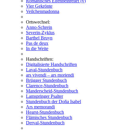
Romanisches Elfenbeinrelief (v)
Vier Gekrönte
Veilchenmadonna
Ortswechsel:
Anno-Schrein
Severin-Zyklus
Barthel Bruyn
Pas de deux
In die Weite
Handschriften:
Digitalisierte Handschriften
Laval-Stundenbuch
ars vivendi – ars moriendi
Brügger Stundenbuch
Clarence-Stundenbuch
Manderscheid-Stundenbuch
Lamspringer Psalter
Stundenbuch der Doña Isabel
Ars memorandi
Hearst-Stundenbuch
Flämisches Stundenbuch
Derval-Stundenbuch