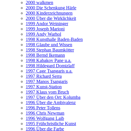
2000 walkmen
2000 Die Schenkung Härle
2000 Kinderzeichnungen
2000 Über die Wirklichkeit
1999 Andor Weininger
1999 Joseph Marioni
1999 Andy Warhol
1998 Kunsthalle Baden-Baden
1998 Glaube und Wissen
1998 Stephan Baumkötter
1998 Bernd Ikemann
1998 Kabakov Pane u.a.
1998 Hildegard Domizlaff
1997 Cage Tsangaris u.a.
1997 Richard Serra
1997 Manos Tsangaris
1997 Kunst-Station
1997 Klaus vom Bruch
1997 Über den Ort: Kolumba
1996 Über die Ambivalenz
1996 Peter Tollens
1996 Chris Newman
1996 Wolfgang Laib
1995 Frühchristliche Kunst
1996 Über die Farbe