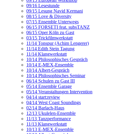
09/15 European Workshop
09/16 Lesestunde
09/15 Lesung Navid Kermani
08/15 Love & Diversity
07/15 Ensemble Unterwegs
06/15 FORSETI feat. subsTANZ
06/15 Oper Köln zu Gast
03/15 Trickfilmwerkstatt
11/14 Tonspur (Achim Lengerer)
11/14 Edith Stein Tagung
11/14 Klangwerkstatt
10/14 Philosophisches Gespräch
10/14 E-MEX-Ensemble
10/14 Albert-Gespräch
10/14 Philosophisches Seminar
06/14 Schulen zu Gast III
05/14 Ensemble Garage
05/14 Veranstaltungen Intervention
04/14 start:review
04/14 West Coast Soundings
02/14 Barlach-Haus
12/13 Ukulelen-Ensemble
11/13 Tanzperformance
11/13 Klangwerkstatt
10/13 E-MEX-Ensemble