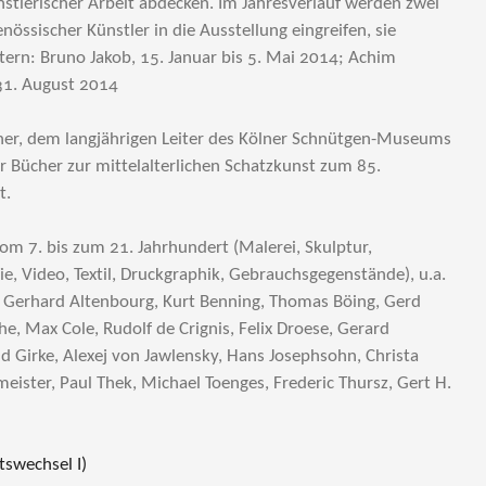
tlerischer Arbeit abdecken. Im Jahresverlauf werden zwei
nössischer Künstler in die Ausstellung eingreifen, sie
ern: Bruno Jakob, 15. Januar bis 5. Mai 2014; Achim
 31. August 2014
ner, dem langjährigen Leiter des Kölner Schnütgen-Museums
r Bücher zur mittelalterlichen Schatzkunst zum 85.
t.
om 7. bis zum 21. Jahrhundert (Malerei, Skulptur,
fie, Video, Textil, Druckgraphik, Gebrauchsgegenstände), u.a.
 Gerhard Altenbourg, Kurt Benning, Thomas Böing, Gerd
e, Max Cole, Rudolf de Crignis, Felix Droese, Gerard
 Girke, Alexej von Jawlensky, Hans Josephsohn, Christa
ister, Paul Thek, Michael Toenges, Frederic Thursz, Gert H.
tswechsel I)