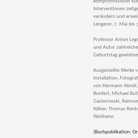
kompromissloser küns
Interventionen zeitge
verändern und erweit
Lengerer, 7. Mai bis
Professor Anton Leg
und Autor zahlreiche
Geburtstag gewidme
Ausgestellte Werke v
Installation, Fotogra
von Hermann Abrell,
Bonfert, Michael Buth
Gasiorowski, Raimund
Näher, Thomas Rentme
Wollheim
(Buchpublikation: Or