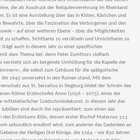
eine, die als Ausdruck der Reliquienverehrung im Rheinland
n. Es ist eine Ausstellung über das in Kisten, Kästchen und
n Bewahrte, über die Faszination des Verborgenen und den
 sowie – auf einer weiteren Ebene – über die Möglichkeiten
it zu schaffen, Sichtbares zu verrätseln und Unsichtbares zu
t trägt auch in diesem Jahr zu einer spezifischen
mit dem Thema bei: denn Peter Zumthors vielfach
 versteht sich als bergende Umhüllung für die Kapelle der
mmern«, die selbst zum Gehäuse für die spätgotische
 die 1945 unversehrt in den Ruinen stand. Mit dem
enschatz aus St. Servatius in Siegburg bildet der Schrein des
enen Kölner Erzbischofes Anno (1056 – 1075), eines der
 mittelalterlicher Goldschmiedekunst, in diesem Jahr das
 Jubiläen sind durch ihn repräsentiert: zum einen das
n des Erzbistums Köln, dessen erster Bischof Maternus 313
 Rom urkundlich erwähnt wird; zum anderen das Gedenken an
Gebeine der Heiligen Drei Könige, die 1164 – vor 850 Jahren