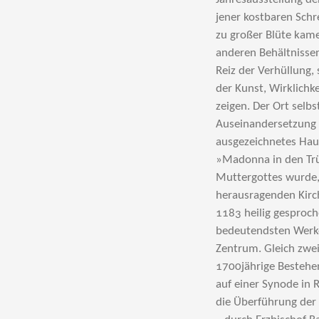
jener kostbaren Schr
zu großer Blüte kame
anderen Behältnisse
Reiz der Verhüllung,
der Kunst, Wirklichke
zeigen. Der Ort selbs
Auseinandersetzung 
ausgezeichnetes Haus
»Madonna in den Trü
Muttergottes wurde,
herausragenden Kirch
1183 heilig gesproch
bedeutendsten Werke
Zentrum. Gleich zwei
1700jährige Bestehe
auf einer Synode in
die Überführung der 