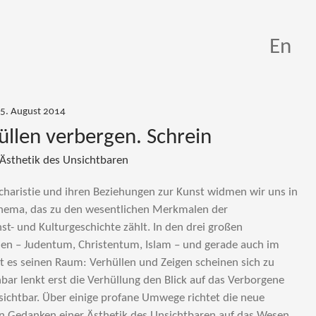
En
25. August 2014
üllen verbergen. Schrein
 Ästhetik des Unsichtbaren
charistie und ihren Beziehungen zur Kunst widmen wir uns in
hema, das zu den wesentlichen Merkmalen der
t- und Kulturgeschichte zählt. In den drei großen
nen – Judentum, Christentum, Islam – und gerade auch im
at es seinen Raum: Verhüllen und Zeigen scheinen sich zu
bar lenkt erst die Verhüllung den Blick auf das Verborgene
ichtbar. Über einige profane Umwege richtet die neue
en Gedanken einer Ästhetik des Unsichtbaren auf das Wesen