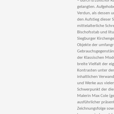
– durch Erzbischof R
gelangten. Aufgehob
Verdun, als dessen u
den Aufstieg dieser S
mittelalterliche Schr
Bischofsstab und lit
Siegburger Kircheng
Objekte der umfangr
Gebrauchsgegenständ
der Klassischen Mod
breite Vielfalt der 
Kontrasten unter de
inhaltlichen Verwan
und Werke aus viele
Schwerpunkt der dies
Malerin Max Cole (g
ausführlicher präsen
Zeichnungsfolge sowi