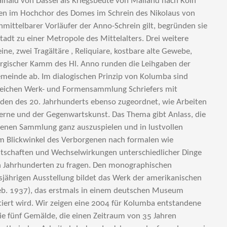
ainald von Dassel als Kriegsbeute von Mailand nach Köln
en im Hochchor des Domes im Schrein des Nikolaus von
nmittelbarer Vorläufer der Anno-Schrein gilt, begründen sie
tadt zu einer Metropole des Mittelalters. Drei weitere
eine, zwei Tragältäre , Reliquiare, kostbare alte Gewebe,
urgischer Kamm des Hl. Anno runden die Leihgaben der
emeinde ab. Im dialogischen Prinzip von Kolumba sind
eichen Werk- und Formensammlung Schriefers mit
en des 20. Jahrhunderts ebenso zugeordnet, wie Arbeiten
erne und der Gegenwartskunst. Das Thema gibt Anlass, die
eigenen Sammlung ganz auszuspielen und in lustvollen
m Blickwinkel des Verborgenen nach formalen wie
dtschaften und Wechselwirkungen unterschiedlicher Dinge
n Jahrhunderten zu fragen. Den monographischen
jährigen Ausstellung bildet das Werk der amerikanischen
eb. 1937), das erstmals in einem deutschen Museum
tiert wird. Wir zeigen eine 2004 für Kolumba entstandene
e fünf Gemälde, die einen Zeitraum von 35 Jahren