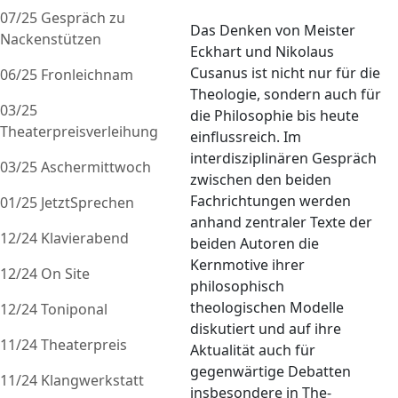
07/25 Gespräch zu
Das Denken von Meister
Nackenstützen
Eckhart und Nikolaus
Cusanus ist nicht nur für die
06/25 Fronleichnam
Theologie, sondern auch für
03/25
die Philo­so­phie bis heute
Theaterpreisverleihung
einflussreich. Im
interdisziplinären Gespräch
03/25 Aschermittwoch
zwischen den beiden
Fachrichtungen werden
01/25 JetztSprechen
anhand zentraler Texte der
12/24 Klavierabend
beiden Autoren die
Kernmotive ihrer
12/24 On Site
philosophisch
theologischen Modelle
12/24 Toniponal
diskutiert und auf ihre
11/24 Theaterpreis
Aktua­lität auch für
gegenwärtige Debatten
11/24 Klangwerkstatt
insbesondere in The­