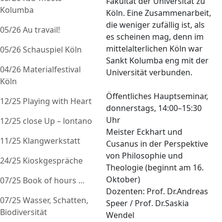
Fakultät der Universität zu
Kolumba
Köln. Eine Zusammenarbeit,
die weniger zufällig ist, als
05/26 Au travail!
es scheinen mag, denn im
mittelalterlichen Köln war
05/26 Schauspiel Köln
Sankt Kolumba eng mit der
04/26 Materialfestival
Universität verbunden.
Köln
Öffentliches Hauptseminar,
12/25 Playing with Heart
donnerstags, 14:00–15:30
Uhr
12/25 close Up – lontano
Meister Eckhart und
11/25 Klangwerkstatt
Cusanus in der Perspektive
von Philosophie und
24/25 Kioskgespräche
Theologie (beginnt am 16.
Oktober)
07/25 Book of hours …
Dozenten: Prof. Dr.Andreas
07/25 Wasser, Schatten,
Speer / Prof. Dr.Saskia
Biodiversität
Wendel