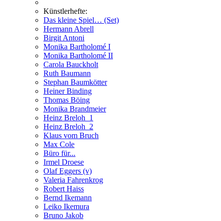
Künstlerhefte:
Das kleine Spiel… (Set)
Hermann Abrell
Birgit Antoni
Monika Bartholomé I
Monika Bartholomé II
Carola Bauckholt
Ruth Baumann
Stephan Baumkötter
Heiner Binding
Thomas Böing
Monika Brandmeier
Heinz Breloh_1
Heinz Breloh_2
Klaus vom Bruch
Max Cole
Büro für...
Irmel Droese
Olaf Eggers (v)
Valeria Fahrenkrog
Robert Haiss
Bernd Ikemann
Leiko Ikemura
Bruno Jakob