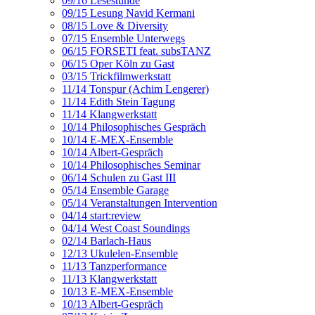
09/16 Lesestunde
09/15 Lesung Navid Kermani
08/15 Love & Diversity
07/15 Ensemble Unterwegs
06/15 FORSETI feat. subsTANZ
06/15 Oper Köln zu Gast
03/15 Trickfilmwerkstatt
11/14 Tonspur (Achim Lengerer)
11/14 Edith Stein Tagung
11/14 Klangwerkstatt
10/14 Philosophisches Gespräch
10/14 E-MEX-Ensemble
10/14 Albert-Gespräch
10/14 Philosophisches Seminar
06/14 Schulen zu Gast III
05/14 Ensemble Garage
05/14 Veranstaltungen Intervention
04/14 start:review
04/14 West Coast Soundings
02/14 Barlach-Haus
12/13 Ukulelen-Ensemble
11/13 Tanzperformance
11/13 Klangwerkstatt
10/13 E-MEX-Ensemble
10/13 Albert-Gespräch