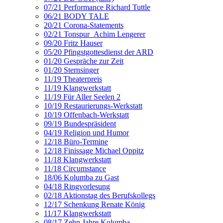
07/21 Performance Richard Tuttle
06/21 BODY TALE
20/21 Corona-Statements
02/21 Tonspur_Achim Lengerer
09/20 Fritz Hauser
05/20 Pfingstgottesdienst der ARD
01/20 Gespräche zur Zeit
01/20 Sternsinger
11/19 Theaterpreis
11/19 Klangwerkstatt
11/19 Für Aller Seelen 2
10/19 Restaurierungs-Werkstatt
10/19 Offenbach-Werkstatt
09/19 Bundespräsident
04/19 Religion und Humor
12/18 Büro-Termine
12/18 Finissage Michael Oppitz
11/18 Klangwerkstatt
11/18 Circumstance
18/06 Kolumba zu Gast
04/18 Ringvorlesung
02/18 Aktionstag des Berufskollegs
12/17 Schenkung Renate König
11/17 Klangwerkstatt
08/17 Zehn Jahre Kolumba