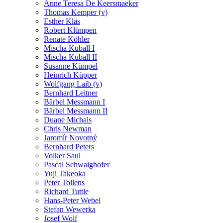
Anne Teresa De Keersmaeker
Thomas Kemper (v)
Esther Kläs
Robert Klümpen
Renate Köhler
Mischa Kuball I
Mischa Kuball II
Susanne Kümpel
Heinrich Küpper
Wolfgang Laib (v)
Bernhard Leitner
Bärbel Messmann I
Bärbel Messmann II
Duane Michals
Chris Newman
Jaromír Novotný
Bernhard Peters
Volker Saul
Pascal Schwaighofer
Yuji Takeoka
Peter Tollens
Richard Tuttle
Hans-Peter Webel
Stefan Wewerka
Josef Wolf