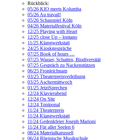
Rückblick:
05/26 KIO meets Kolumba
05/26 Au travail!
05/26 Schauspiel Köln
04/26 Materialfestival Köln
12/25 Playing with Heart
12/25 close Up – lontano
11/25 Klangwerkstatt
24/25 Kioskgespräche
07/25 Book of hours …
07/25 Wasser, Schatten, Biodiversität
07/25 Gespräch zu Nackenstützen
06/25 Fronleichnam
03/25 Theaterpreisverleihung
03/25 Aschermittwoch
01/25 JetztSprechen
12/24 Klavierabend
12/24 On Site
12/24 Toniponal
11/24 Theaterpreis
11/24 Klangwerkstatt
11/24 Gedenkfeier Joseph Marioni
11/24 Für aller Seelen 6
08/24 Materialkarussell
06/24 Rheinische Musikschule