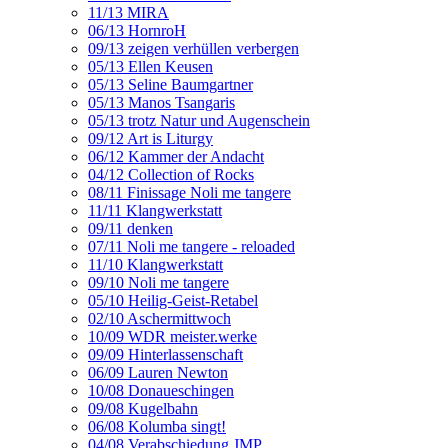
11/13 MIRA
06/13 HornroH
09/13 zeigen verhüllen verbergen
05/13 Ellen Keusen
05/13 Seline Baumgartner
05/13 Manos Tsangaris
05/13 trotz Natur und Augenschein
09/12 Art is Liturgy
06/12 Kammer der Andacht
04/12 Collection of Rocks
08/11 Finissage Noli me tangere
11/11 Klangwerkstatt
09/11 denken
07/11 Noli me tangere - reloaded
11/10 Klangwerkstatt
09/10 Noli me tangere
05/10 Heilig-Geist-Retabel
02/10 Aschermittwoch
10/09 WDR meister.werke
09/09 Hinterlassenschaft
06/09 Lauren Newton
10/08 Donaueschingen
09/08 Kugelbahn
06/08 Kolumba singt!
04/08 Verabschiedung JMP