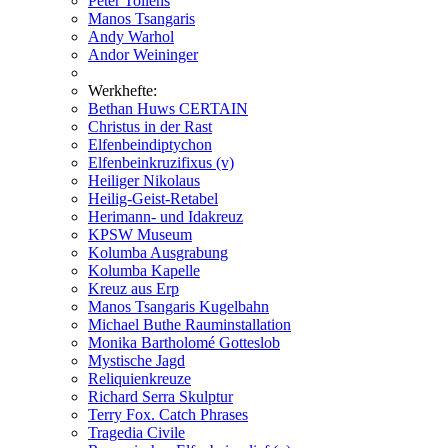
Peter Tollens
Manos Tsangaris
Andy Warhol
Andor Weininger
Werkhefte:
Bethan Huws CERTAIN
Christus in der Rast
Elfenbeindiptychon
Elfenbeinkruzifixus (v)
Heiliger Nikolaus
Heilig-Geist-Retabel
Herimann- und Idakreuz
KPSW Museum
Kolumba Ausgrabung
Kolumba Kapelle
Kreuz aus Erp
Manos Tsangaris Kugelbahn
Michael Buthe Rauminstallation
Monika Bartholomé Gotteslob
Mystische Jagd
Reliquienkreuze
Richard Serra Skulptur
Terry Fox. Catch Phrases
Tragedia Civile