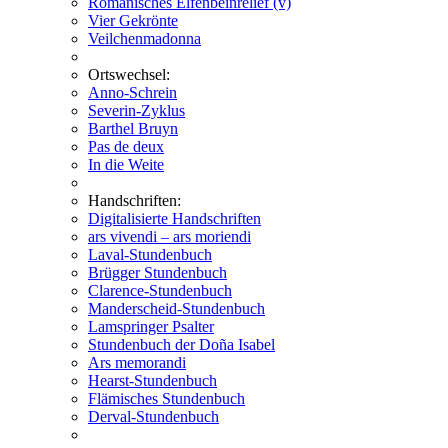
Romanisches Elfenbeinrelief (v)
Vier Gekrönte
Veilchenmadonna
Ortswechsel:
Anno-Schrein
Severin-Zyklus
Barthel Bruyn
Pas de deux
In die Weite
Handschriften:
Digitalisierte Handschriften
ars vivendi – ars moriendi
Laval-Stundenbuch
Brügger Stundenbuch
Clarence-Stundenbuch
Manderscheid-Stundenbuch
Lamspringer Psalter
Stundenbuch der Doña Isabel
Ars memorandi
Hearst-Stundenbuch
Flämisches Stundenbuch
Derval-Stundenbuch