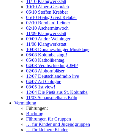
11/10 Klangwerkstatt
10/10 Albert-Gespräch
06/10 Steffen Krebber
05/10 Heilig-Geist-Retabel
02/10 Bernhard Leitner
02/10 Aschermittwoch
11/09 Klangwerkstatt
09/09 Andor Weininger
11/08 Klangwerkstatt
10/08 Donaueschinger Musiktage
06/08 Kolumba singt!
05/08 Katholikentag
04/08 Verabschiedung JMP
02/08 Alphornbläser
12/07 Deutschlandradio live
04/07 Art Cologne
08/05 1st view!
12/04 Die Pietà aus St. Kolumba
11/03 Schauspielhaus Köln
Vermittlung
Führungen:
Buchung
Führungen für Gruppen
… für Kinder und Jugendgruppen
… für kleinere Kinder