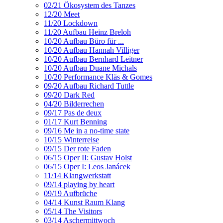
02/21 Ökosystem des Tanzes
12/20 Meet
11/20 Lockdown
11/20 Aufbau Heinz Breloh
10/20 Aufbau Büro für ...
10/20 Aufbau Hannah Villiger
10/20 Aufbau Bernhard Leitner
10/20 Aufbau Duane Michals
10/20 Performance Kläs & Gomes
09/20 Aufbau Richard Tuttle
09/20 Dark Red
04/20 Bilderrechen
09/17 Pas de deux
01/17 Kurt Benning
09/16 Me in a no-time state
10/15 Winterreise
09/15 Der rote Faden
06/15 Oper II: Gustav Holst
06/15 Oper I: Leos Janácek
11/14 Klangwerkstatt
09/14 playing by heart
09/19 Aufbrüche
04/14 Kunst Raum Klang
05/14 The Visitors
03/14 Aschermittwoch