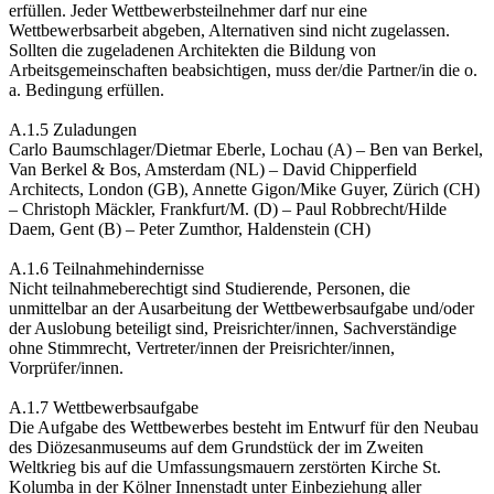
erfüllen. Jeder Wettbewerbsteilnehmer darf nur eine
Wettbewerbsarbeit abgeben, Alternativen sind nicht zugelassen.
Sollten die zugeladenen Architekten die Bildung von
Arbeitsgemeinschaften beabsichtigen, muss der/die Partner/in die o.
a. Bedingung erfüllen.
A.1.5 Zuladungen
Carlo Baumschlager/Dietmar Eberle, Lochau (A) – Ben van Berkel,
Van Berkel & Bos, Amsterdam (NL) – David Chipperfield
Architects, London (GB), Annette Gigon/Mike Guyer, Zürich (CH)
– Christoph Mäckler, Frankfurt/M. (D) – Paul Robbrecht/Hilde
Daem, Gent (B) – Peter Zumthor, Haldenstein (CH)
A.1.6 Teilnahmehindernisse
Nicht teilnahmeberechtigt sind Studierende, Personen, die
unmittelbar an der Ausarbeitung der Wettbewerbsaufgabe und/oder
der Auslobung beteiligt sind, Preisrichter/innen, Sachverständige
ohne Stimmrecht, Vertreter/innen der Preisrichter/innen,
Vorprüfer/innen.
A.1.7 Wettbewerbsaufgabe
Die Aufgabe des Wettbewerbes besteht im Entwurf für den Neubau
des Diözesanmuseums auf dem Grundstück der im Zweiten
Weltkrieg bis auf die Umfassungsmauern zerstörten Kirche St.
Kolumba in der Kölner Innenstadt unter Einbeziehung aller