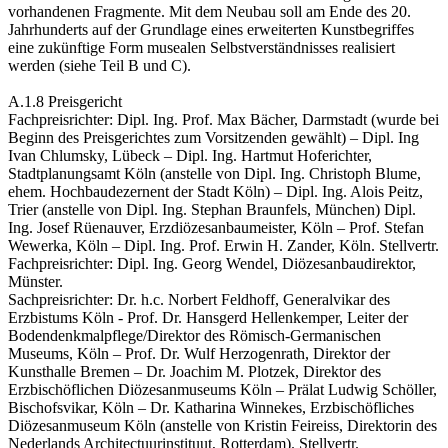
vorhandenen Fragmente. Mit dem Neubau soll am Ende des 20.
Jahrhunderts auf der Grundlage eines erweiterten Kunstbegriffes
eine zukünftige Form musealen Selbstverständnisses realisiert
werden (siehe Teil B und C).
A.1.8 Preisgericht
Fachpreisrichter: Dipl. Ing. Prof. Max Bächer, Darmstadt (wurde bei
Beginn des Preisgerichtes zum Vorsitzenden gewählt) – Dipl. Ing
Ivan Chlumsky, Lübeck – Dipl. Ing. Hartmut Hoferichter,
Stadtplanungsamt Köln (anstelle von Dipl. Ing. Christoph Blume,
ehem. Hochbaudezernent der Stadt Köln) – Dipl. Ing. Alois Peitz,
Trier (anstelle von Dipl. Ing. Stephan Braunfels, München) Dipl.
Ing. Josef Rüenauver, Erzdiözesanbaumeister, Köln – Prof. Stefan
Wewerka, Köln – Dipl. Ing. Prof. Erwin H. Zander, Köln. Stellvertr.
Fachpreisrichter: Dipl. Ing. Georg Wendel, Diözesanbaudirektor,
Münster.
Sachpreisrichter: Dr. h.c. Norbert Feldhoff, Generalvikar des
Erzbistums Köln - Prof. Dr. Hansgerd Hellenkemper, Leiter der
Bodendenkmalpflege/Direktor des Römisch-Germanischen
Museums, Köln – Prof. Dr. Wulf Herzogenrath, Direktor der
Kunsthalle Bremen – Dr. Joachim M. Plotzek, Direktor des
Erzbischöflichen Diözesanmuseums Köln – Prälat Ludwig Schöller,
Bischofsvikar, Köln – Dr. Katharina Winnekes, Erzbischöfliches
Diözesanmuseum Köln (anstelle von Kristin Feireiss, Direktorin des
Nederlands Architectuurinstituut, Rotterdam). Stellvertr.