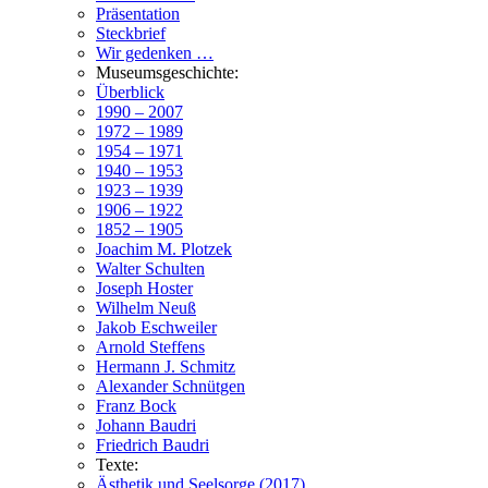
Präsentation
Steckbrief
Wir gedenken …
Museumsgeschichte:
Überblick
1990 – 2007
1972 – 1989
1954 – 1971
1940 – 1953
1923 – 1939
1906 – 1922
1852 – 1905
Joachim M. Plotzek
Walter Schulten
Joseph Hoster
Wilhelm Neuß
Jakob Eschweiler
Arnold Steffens
Hermann J. Schmitz
Alexander Schnütgen
Franz Bock
Johann Baudri
Friedrich Baudri
Texte:
Ästhetik und Seelsorge (2017)