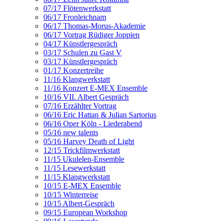
07/17 Flötenwerkstatt
06/17 Fronleichnam
06/17 Thomas-Morus-Akademie
06/17 Vortrag Rüdiger Joppien
04/17 Künstlergespräch
03/17 Schulen zu Gast V
03/17 Künstlergespräch
01/17 Konzertreihe
11/16 Klangwerkstatt
11/16 Konzert E-MEX Ensemble
10/16 VII. Albert Gespräch
07/16 Erzählter Vortrag
06/16 Eric Hattan & Julian Sartorius
06/16 Oper Köln - Liederabend
05/16 new talents
05/16 Harvey Death of Light
12/15 Trickfilmwerkstatt
11/15 Ukulelen-Ensemble
11/15 Lesewerkstatt
11/15 Klangwerkstatt
10/15 E-MEX Ensemble
10/15 Winterreise
10/15 Albert-Gespräch
09/15 European Workshop