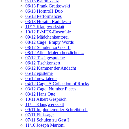
07/13 Katrin Zenz
06/13 Frank Gratkowski
06/13 HornroH Duo
05/13 Performances
03/13 Horatiu Radulescu
11/12 Klangwerkstatt
10/12 E-MEX-Ensemble
09/12 Mädchenkantorei
08/12 Cage: Empty Words
08/12 Schulen zu Gast II
08/12 Allen Malern herzlichen...
07/12 Tischgespräche
06/12 Tischkonzert
06/12 Kammer der Andacht
05/12 episteme
05/12 new talents
04/12 Cage: A Collection of Rocks
03/12 Cage: Number Pieces
03/12 Hans Otte
10/11 Albert-Gespräch
11/11 Klangwerkstatt
09/11 Implodierender Schreibtisch
07/11 Finissage
07/11 Schulen zu Gast I
11/10 Joseph Marioni