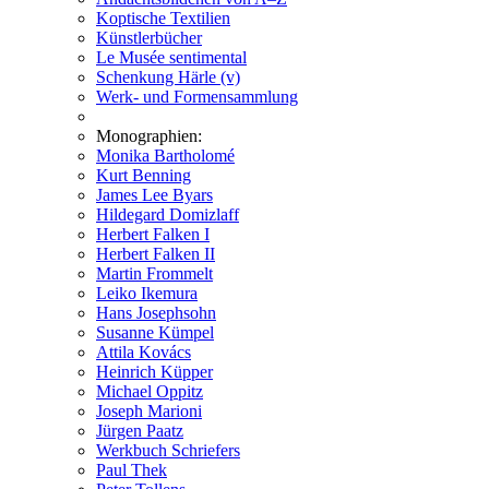
Koptische Textilien
Künstlerbücher
Le Musée sentimental
Schenkung Härle (v)
Werk- und Formensammlung
Monographien:
Monika Bartholomé
Kurt Benning
James Lee Byars
Hildegard Domizlaff
Herbert Falken I
Herbert Falken II
Martin Frommelt
Leiko Ikemura
Hans Josephsohn
Susanne Kümpel
Attila Kovács
Heinrich Küpper
Michael Oppitz
Joseph Marioni
Jürgen Paatz
Werkbuch Schriefers
Paul Thek