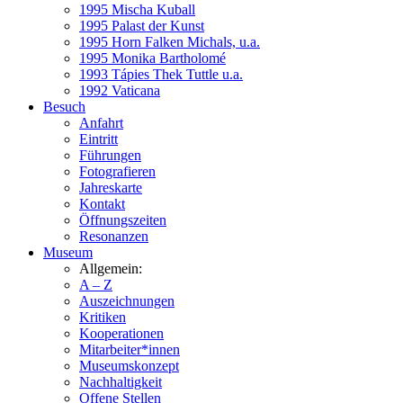
1995 Mischa Kuball
1995 Palast der Kunst
1995 Horn Falken Michals, u.a.
1995 Monika Bartholomé
1993 Tápies Thek Tuttle u.a.
1992 Vaticana
Besuch
Anfahrt
Eintritt
Führungen
Fotografieren
Jahreskarte
Kontakt
Öffnungszeiten
Resonanzen
Museum
Allgemein:
A – Z
Auszeichnungen
Kritiken
Kooperationen
Mitarbeiter*innen
Museumskonzept
Nachhaltigkeit
Offene Stellen