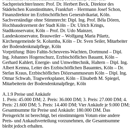
Sachpreisrichter/innen: Prof. Dr. Herbert Beck, Direktor des
Städelschen Kunstinstitutes, Frankfurt – Herrmann Josef Schon,
Finanzdirektor im Erzbischöflichen Generalvikariat, Köln.
Sachverständige ohne Stimmrecht: Dipl. Ing. Prof. Béla Dören,
Hochbaudezernent der Stadt Köln – Dr. Ulrich Krings,
Stadtkonservator, Köln – Prof. Dr. Udo Mainzer,
Landeskonservator, Brauweiler – Wolfgang Maria Pilartz,
Kirchengemeinde St. Kolumba, Köln – Dr. Sven Seiler, Mitarbeiter
der Bodendenkmalpflege, Köln
Vorprüfung: Büro Faltin-Scheuvens-Wachten, Dortmund – Dipl.
Ing. Johannes Hogenschurz, Erzbischöfliches Bauamt, Köln –
Gerhard Kahlert, Energie- und Umwelttechnik, Haltern – Dipl. Ing.
Albert Kemna, Leiter des Erzbischöflichen Bauamtes, Köln – Dr.
Stefan Kraus, Erzbischöfliches Diözesanmuseum Köln – Dipl. Ing.
Otmar Schwab, Tragwerksplaner, Köln – Elisabeth M. Spiegel,
Mitarbeiterin der Bodendenkmalpflege, Köln
A.1.9 Preise und Ankäufe
1. Preis: 45.000 DM; 2. Preis: 36.000 DM; 3. Preis: 27.000 DM; 4.
Preis: 21.600 DM; 5. Preis: 14.400 DM; Vier Ankäufe je 9.000 DM;
Gesamtsumme für Preise und Ankäufe: 180.000 DM. Das
Preisgericht ist berechtigt, bei einstimmigem Votum eine andere
Preis- und Ankaufsverteilung vorzunehmen, die Gesamtsumme
bleibt jedoch erhalten.