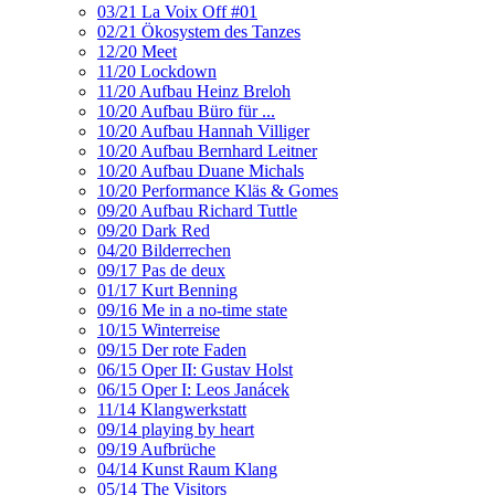
03/21 La Voix Off #01
02/21 Ökosystem des Tanzes
12/20 Meet
11/20 Lockdown
11/20 Aufbau Heinz Breloh
10/20 Aufbau Büro für ...
10/20 Aufbau Hannah Villiger
10/20 Aufbau Bernhard Leitner
10/20 Aufbau Duane Michals
10/20 Performance Kläs & Gomes
09/20 Aufbau Richard Tuttle
09/20 Dark Red
04/20 Bilderrechen
09/17 Pas de deux
01/17 Kurt Benning
09/16 Me in a no-time state
10/15 Winterreise
09/15 Der rote Faden
06/15 Oper II: Gustav Holst
06/15 Oper I: Leos Janácek
11/14 Klangwerkstatt
09/14 playing by heart
09/19 Aufbrüche
04/14 Kunst Raum Klang
05/14 The Visitors