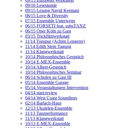
09/15 European Workshop
09/16 Lesestunde
09/15 Lesung Navid Kermani
08/15 Love & Diversity
07/15 Ensemble Unterwegs
06/15 FORSETI feat. subsTANZ
06/15 Oper Köln zu Gast
03/15 Trickfilmwerkstatt
11/14 Tonspur (Achim Lengerer)
11/14 Edith Stein Tagung
11/14 Klangwerkstatt
10/14 Philosophisches Gespräch
10/14 E-MEX-Ensemble
10/14 Albert-Gespräch
10/14 Philosophisches Seminar
06/14 Schulen zu Gast III
05/14 Ensemble Garage
05/14 Veranstaltungen Intervention
04/14 start:review
04/14 West Coast Soundings
02/14 Barlach-Haus
12/13 Ukulelen-Ensemble
11/13 Tanzperformance
11/13 Klangwerkstatt
10/13 E-MEX-Ensemble