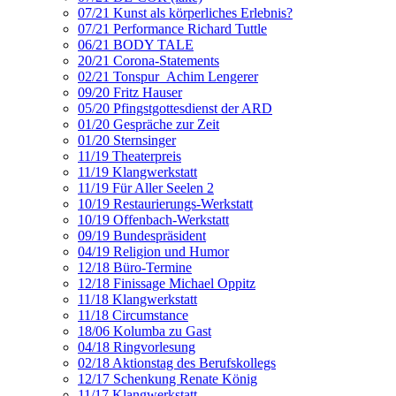
07/21 Kunst als körperliches Erlebnis?
07/21 Performance Richard Tuttle
06/21 BODY TALE
20/21 Corona-Statements
02/21 Tonspur_Achim Lengerer
09/20 Fritz Hauser
05/20 Pfingstgottesdienst der ARD
01/20 Gespräche zur Zeit
01/20 Sternsinger
11/19 Theaterpreis
11/19 Klangwerkstatt
11/19 Für Aller Seelen 2
10/19 Restaurierungs-Werkstatt
10/19 Offenbach-Werkstatt
09/19 Bundespräsident
04/19 Religion und Humor
12/18 Büro-Termine
12/18 Finissage Michael Oppitz
11/18 Klangwerkstatt
11/18 Circumstance
18/06 Kolumba zu Gast
04/18 Ringvorlesung
02/18 Aktionstag des Berufskollegs
12/17 Schenkung Renate König
11/17 Klangwerkstatt