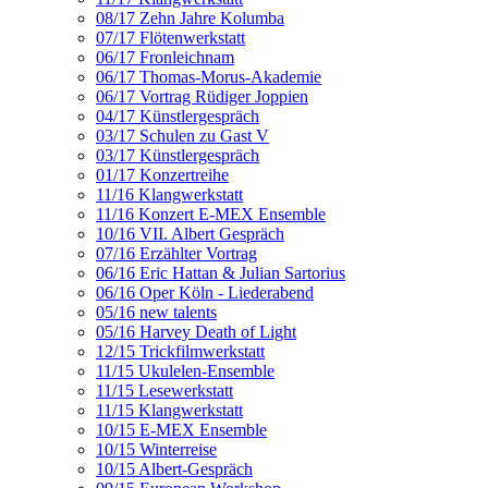
08/17 Zehn Jahre Kolumba
07/17 Flötenwerkstatt
06/17 Fronleichnam
06/17 Thomas-Morus-Akademie
06/17 Vortrag Rüdiger Joppien
04/17 Künstlergespräch
03/17 Schulen zu Gast V
03/17 Künstlergespräch
01/17 Konzertreihe
11/16 Klangwerkstatt
11/16 Konzert E-MEX Ensemble
10/16 VII. Albert Gespräch
07/16 Erzählter Vortrag
06/16 Eric Hattan & Julian Sartorius
06/16 Oper Köln - Liederabend
05/16 new talents
05/16 Harvey Death of Light
12/15 Trickfilmwerkstatt
11/15 Ukulelen-Ensemble
11/15 Lesewerkstatt
11/15 Klangwerkstatt
10/15 E-MEX Ensemble
10/15 Winterreise
10/15 Albert-Gespräch