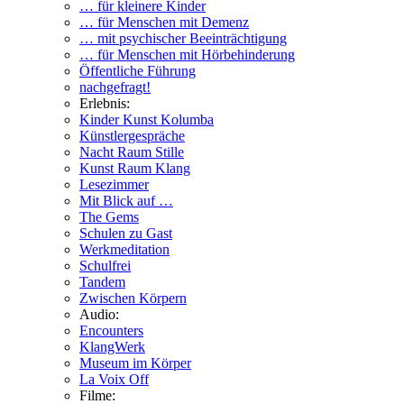
… für kleinere Kinder
… für Menschen mit Demenz
… mit psychischer Beeinträchtigung
… für Menschen mit Hörbehinderung
Öffentliche Führung
nachgefragt!
Erlebnis:
Kinder Kunst Kolumba
Künstlergespräche
Nacht Raum Stille
Kunst Raum Klang
Lesezimmer
Mit Blick auf …
The Gems
Schulen zu Gast
Werkmeditation
Schulfrei
Tandem
Zwischen Körpern
Audio:
Encounters
KlangWerk
Museum im Körper
La Voix Off
Filme: