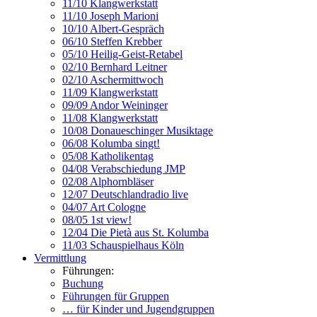
11/10 Klangwerkstatt
11/10 Joseph Marioni
10/10 Albert-Gespräch
06/10 Steffen Krebber
05/10 Heilig-Geist-Retabel
02/10 Bernhard Leitner
02/10 Aschermittwoch
11/09 Klangwerkstatt
09/09 Andor Weininger
11/08 Klangwerkstatt
10/08 Donaueschinger Musiktage
06/08 Kolumba singt!
05/08 Katholikentag
04/08 Verabschiedung JMP
02/08 Alphornbläser
12/07 Deutschlandradio live
04/07 Art Cologne
08/05 1st view!
12/04 Die Pietà aus St. Kolumba
11/03 Schauspielhaus Köln
Vermittlung
Führungen:
Buchung
Führungen für Gruppen
… für Kinder und Jugendgruppen