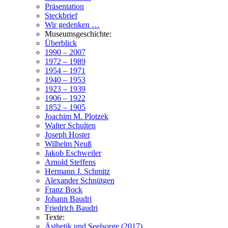
Präsentation
Steckbrief
Wir gedenken …
Museumsgeschichte:
Überblick
1990 – 2007
1972 – 1989
1954 – 1971
1940 – 1953
1923 – 1939
1906 – 1922
1852 – 1905
Joachim M. Plotzek
Walter Schulten
Joseph Hoster
Wilhelm Neuß
Jakob Eschweiler
Arnold Steffens
Hermann J. Schmitz
Alexander Schnütgen
Franz Bock
Johann Baudri
Friedrich Baudri
Texte:
Ästhetik und Seelsorge (2017)