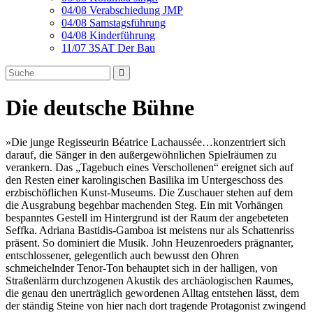
04/08 Verabschiedung JMP
04/08 Samstagsführung
04/08 Kinderführung
11/07 3SAT Der Bau
Die deutsche Bühne
»Die junge Regisseurin Béatrice Lachaussée…konzentriert sich
darauf, die Sänger in den außergewöhnlichen Spielräumen zu
verankern. Das „Tagebuch eines Verschollenen“ ereignet sich auf
den Resten einer karolingischen Basilika im Untergeschoss des
erzbischöflichen Kunst-Museums. Die Zuschauer stehen auf dem
die Ausgrabung begehbar machenden Steg. Ein mit Vorhängen
bespanntes Gestell im Hintergrund ist der Raum der angebeteten
Seffka. Adriana Bastidis-Gamboa ist meistens nur als Schattenriss
präsent. So dominiert die Musik. John Heuzenroeders prägnanter,
entschlossener, gelegentlich auch bewusst den Ohren
schmeichelnder Tenor-Ton behauptet sich in der halligen, von
Straßenlärm durchzogenen Akustik des archäologischen Raumes,
die genau den unerträglich gewordenen Alltag entstehen lässt, dem
der ständig Steine von hier nach dort tragende Protagonist zwingend