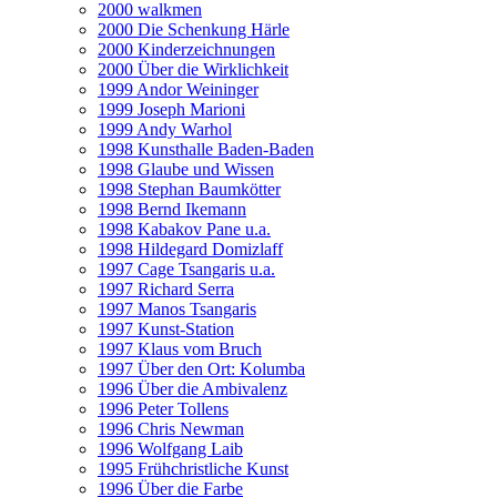
2000 walkmen
2000 Die Schenkung Härle
2000 Kinderzeichnungen
2000 Über die Wirklichkeit
1999 Andor Weininger
1999 Joseph Marioni
1999 Andy Warhol
1998 Kunsthalle Baden-Baden
1998 Glaube und Wissen
1998 Stephan Baumkötter
1998 Bernd Ikemann
1998 Kabakov Pane u.a.
1998 Hildegard Domizlaff
1997 Cage Tsangaris u.a.
1997 Richard Serra
1997 Manos Tsangaris
1997 Kunst-Station
1997 Klaus vom Bruch
1997 Über den Ort: Kolumba
1996 Über die Ambivalenz
1996 Peter Tollens
1996 Chris Newman
1996 Wolfgang Laib
1995 Frühchristliche Kunst
1996 Über die Farbe