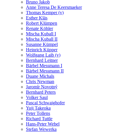
Bruno Jakob
Anne Teresa De Keersmaeker
Thomas Kemper (v)
Esther Kläs
Robert Klümpen
Renate Köhler
Mischa Kuball I
Mischa Kuball II
Susanne Kümpel
Heinrich Küpper
Wolfgang Laib (v)
Bernhard Leitner
Bärbel Messmann I
Bärbel Messmann II
Duane Michals
Chris Newman
Jaromír Novotný
Bernhard Peters
Volker Saul
Pascal Schwaighofer
Yuji Takeoka
Peter Tollens
Richard Tuttle
Hans-Peter Webel
Stefan Wewerka