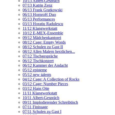
10/13 Albert-Gespräch
07/13 Katrin Zenz
06/13 Frank Gratkowski
06/13 HornroH Duo
05/13 Performances
03/13 Horatiu Radulescu
11/12 Klangwerkstatt
10/12 E-MEX-Ensemble
09/12 Mädchenkantorei
08/12 Cage: Empty Words
08/12 Schulen zu Gast II
08/12 Allen Malern herzlichen...
07/12 Tischgespräche
06/12 Tischkonzert
06/12 Kammer der Andacht
05/12 episteme
05/12 new talents
04/12 Cage: A Collection of Rocks
03/12 Cage: Number Pieces
03/12 Hans Otte
11/11 Klangwerkstatt
10/11 Albert-Gespräch
09/11 Implodierender Schreibtisch
07/11 Finissage
07/11 Schulen zu Gast I