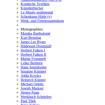
Koptische Textilien
Künstlerbücher
Le Musée sentimental
Schenkung Härle (v)
Werk- und Formensammlung
Monographien:
Monika Bartholomé
Kurt Benning
James Lee Byars
Hildegard Domizlaff
Herbert Falken I
Herbert Falken II
Martin Frommelt
Leiko Ikemura
Hans Josephsohn
Susanne Kümpel
Attila Kovács
Heinrich Küpper
Michael Oppitz
Joseph Marioni
Jürgen Paatz
Werkbuch Schriefers
Paul Thek