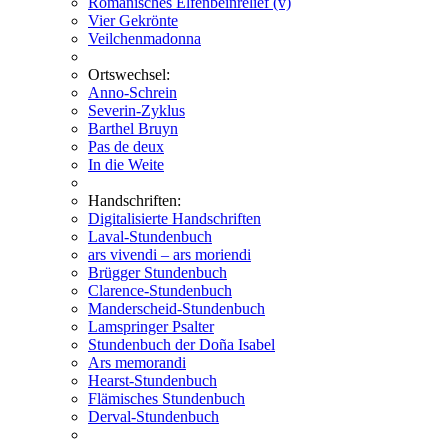
Romanisches Elfenbeinrelief (v)
Vier Gekrönte
Veilchenmadonna
Ortswechsel:
Anno-Schrein
Severin-Zyklus
Barthel Bruyn
Pas de deux
In die Weite
Handschriften:
Digitalisierte Handschriften
Laval-Stundenbuch
ars vivendi – ars moriendi
Brügger Stundenbuch
Clarence-Stundenbuch
Manderscheid-Stundenbuch
Lamspringer Psalter
Stundenbuch der Doña Isabel
Ars memorandi
Hearst-Stundenbuch
Flämisches Stundenbuch
Derval-Stundenbuch