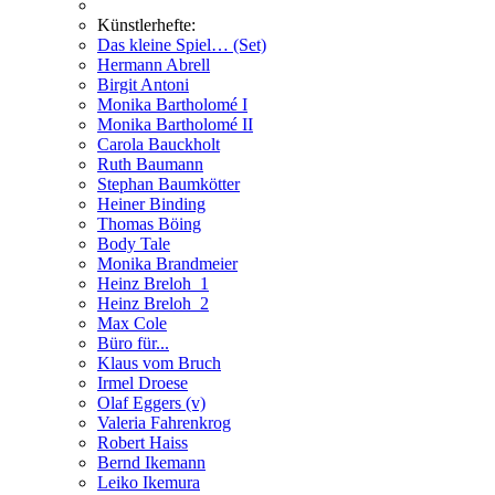
Künstlerhefte:
Das kleine Spiel… (Set)
Hermann Abrell
Birgit Antoni
Monika Bartholomé I
Monika Bartholomé II
Carola Bauckholt
Ruth Baumann
Stephan Baumkötter
Heiner Binding
Thomas Böing
Body Tale
Monika Brandmeier
Heinz Breloh_1
Heinz Breloh_2
Max Cole
Büro für...
Klaus vom Bruch
Irmel Droese
Olaf Eggers (v)
Valeria Fahrenkrog
Robert Haiss
Bernd Ikemann
Leiko Ikemura