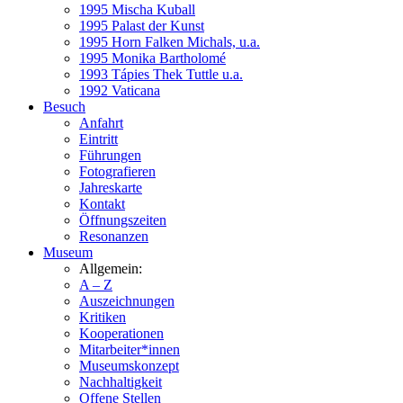
1995 Mischa Kuball
1995 Palast der Kunst
1995 Horn Falken Michals, u.a.
1995 Monika Bartholomé
1993 Tápies Thek Tuttle u.a.
1992 Vaticana
Besuch
Anfahrt
Eintritt
Führungen
Fotografieren
Jahreskarte
Kontakt
Öffnungszeiten
Resonanzen
Museum
Allgemein:
A – Z
Auszeichnungen
Kritiken
Kooperationen
Mitarbeiter*innen
Museumskonzept
Nachhaltigkeit
Offene Stellen