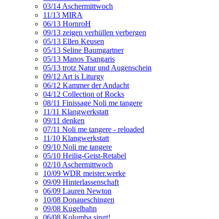
03/14 Aschermittwoch
11/13 MIRA
06/13 HornroH
09/13 zeigen verhüllen verbergen
05/13 Ellen Keusen
05/13 Seline Baumgartner
05/13 Manos Tsangaris
05/13 trotz Natur und Augenschein
09/12 Art is Liturgy
06/12 Kammer der Andacht
04/12 Collection of Rocks
08/11 Finissage Noli me tangere
11/11 Klangwerkstatt
09/11 denken
07/11 Noli me tangere - reloaded
11/10 Klangwerkstatt
09/10 Noli me tangere
05/10 Heilig-Geist-Retabel
02/10 Aschermittwoch
10/09 WDR meister.werke
09/09 Hinterlassenschaft
06/09 Lauren Newton
10/08 Donaueschingen
09/08 Kugelbahn
06/08 Kolumba singt!