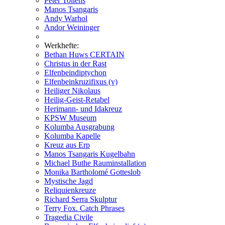
Peter Tollens
Manos Tsangaris
Andy Warhol
Andor Weininger
Werkhefte:
Bethan Huws CERTAIN
Christus in der Rast
Elfenbeindiptychon
Elfenbeinkruzifixus (v)
Heiliger Nikolaus
Heilig-Geist-Retabel
Herimann- und Idakreuz
KPSW Museum
Kolumba Ausgrabung
Kolumba Kapelle
Kreuz aus Erp
Manos Tsangaris Kugelbahn
Michael Buthe Rauminstallation
Monika Bartholomé Gotteslob
Mystische Jagd
Reliquienkreuze
Richard Serra Skulptur
Terry Fox. Catch Phrases
Tragedia Civile