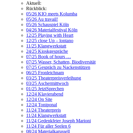
Aktuell:
Rückblick:
05/26 KIO meets Kolumba
05/26 Au travail!
05/26 Schauspiel Köln
04/26 Materialfestival Köln
12/25 Playing with Heart
12/25 close Up – lontano
11/25 Klangwerkstatt
24/25 Kioskgespräche
07/25 Book of hours …
07/25 Wasser, Schatten, Biodiversität
07/25 Gespräch zu Nackenstützen
06/25 Fronleichnam
03/25 Theaterpreisverleihung
03/25 Aschermittwoch
01/25 JetztSprechen
12/24 Klavierabend
12/24 On Site
12/24 Toniponal
11/24 Theaterpreis
11/24 Klangwerkstatt
11/24 Gedenkfeier Joseph Marioni
11/24 Für aller Seelen 6
08/24 Materialkarussell