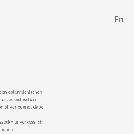
En
den österreichischen
 österreichischen
nist verleugnet dabei
zzeck« unvergesslich,
h neuen