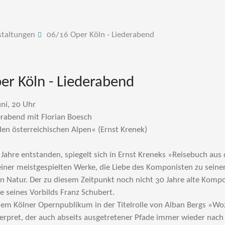
staltungen
06/16 Oper Köln - Liederabend
er Köln - Liederabend
uni, 20 Uhr
erabend mit Florian Boesch
en österreichischen Alpen« (Ernst Krenek)
Jahre entstanden, spiegelt sich in Ernst Kreneks »Reisebuch aus 
iner meistgespielten Werke, die Liebe des Komponisten zu seiner
 Natur. Der zu diesem Zeitpunkt noch nicht 30 Jahre alte Kompo
se seines Vorbilds Franz Schubert.
dem Kölner Opernpublikum in der Titelrolle von Alban Bergs »Wo
nterpret, der auch abseits ausgetretener Pfade immer wieder nac