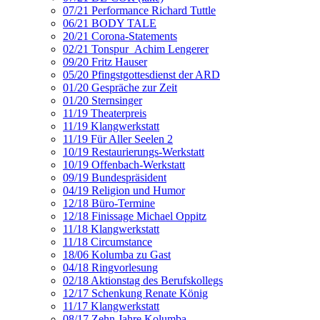
07/21 Performance Richard Tuttle
06/21 BODY TALE
20/21 Corona-Statements
02/21 Tonspur_Achim Lengerer
09/20 Fritz Hauser
05/20 Pfingstgottesdienst der ARD
01/20 Gespräche zur Zeit
01/20 Sternsinger
11/19 Theaterpreis
11/19 Klangwerkstatt
11/19 Für Aller Seelen 2
10/19 Restaurierungs-Werkstatt
10/19 Offenbach-Werkstatt
09/19 Bundespräsident
04/19 Religion und Humor
12/18 Büro-Termine
12/18 Finissage Michael Oppitz
11/18 Klangwerkstatt
11/18 Circumstance
18/06 Kolumba zu Gast
04/18 Ringvorlesung
02/18 Aktionstag des Berufskollegs
12/17 Schenkung Renate König
11/17 Klangwerkstatt
08/17 Zehn Jahre Kolumba