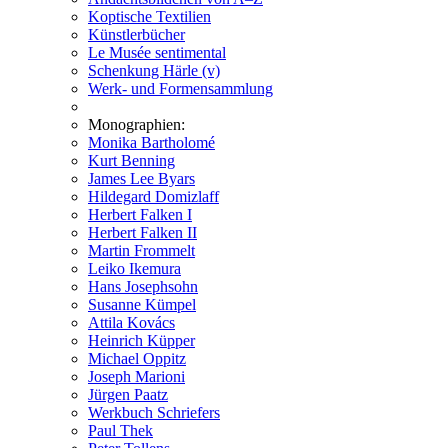
Koptische Textilien
Künstlerbücher
Le Musée sentimental
Schenkung Härle (v)
Werk- und Formensammlung
Monographien:
Monika Bartholomé
Kurt Benning
James Lee Byars
Hildegard Domizlaff
Herbert Falken I
Herbert Falken II
Martin Frommelt
Leiko Ikemura
Hans Josephsohn
Susanne Kümpel
Attila Kovács
Heinrich Küpper
Michael Oppitz
Joseph Marioni
Jürgen Paatz
Werkbuch Schriefers
Paul Thek