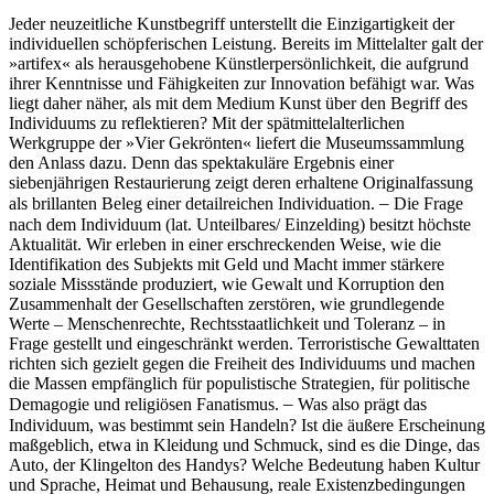
Jeder neuzeitliche Kunstbegriff unterstellt die Einzigartigkeit der
individuellen schöpferischen Leistung. Bereits im Mittelalter galt der
»artifex« als herausgehobene Künstler­persön­lich­keit, die aufgrund
ihrer Kenntnisse und Fähigkeiten zur Innovation befähigt war. Was
liegt daher näher, als mit dem Medium Kunst über den Begriff des
Individuums zu reflektieren? Mit der spätmittelalterlichen
Werkgruppe der »Vier Gekrönten« liefert die Museumssam­m­lung
den Anlass dazu. Denn das spektakuläre Ergebnis einer
siebenjährigen Restaurierung zeigt deren erhaltene Originalfa­s­sung
–
als brillanten Beleg einer detailreichen Individuation.
Die Frage
nach dem Individuum (lat. Unteilbares/ Einzelding) besitzt höchste
Aktualität. Wir erleben in einer erschreckenden Weise, wie die
Identifikation des Subjekts mit Geld und Macht immer stärkere
soziale Missstände produziert, wie Gewalt und Korruption den
Zusammenhalt der Gesellschaften zerstören, wie grundlegende
Werte – Menschenrechte, Rechtsstaatlichkeit und Toleranz – in
Frage gestellt und eingeschränkt werden. Terroristische Gewalttaten
richten sich gezielt gegen die Freiheit des Individuums und machen
die Massen empfänglich für populistische Strategien, für politische
–
Demagogie und religiösen Fanatismus.
Was also prägt das
Individuum, was bestimmt sein Handeln? Ist die äußere Erscheinung
maßgeblich, etwa in Kleidung und Schmuck, sind es die Dinge, das
Auto, der Klingelton des Handys? Welche Bedeutung haben Kultur
und Sprache, Heimat und Behausung, reale Existenzbedingungen