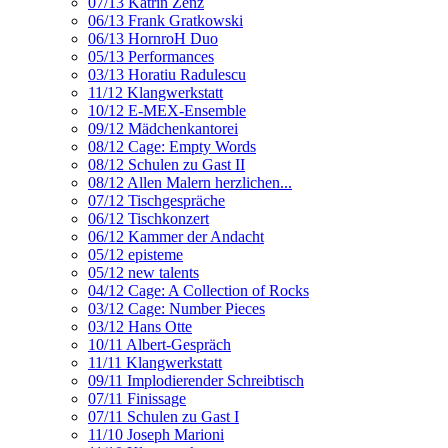
07/13 Katrin Zenz
06/13 Frank Gratkowski
06/13 HornroH Duo
05/13 Performances
03/13 Horatiu Radulescu
11/12 Klangwerkstatt
10/12 E-MEX-Ensemble
09/12 Mädchenkantorei
08/12 Cage: Empty Words
08/12 Schulen zu Gast II
08/12 Allen Malern herzlichen...
07/12 Tischgespräche
06/12 Tischkonzert
06/12 Kammer der Andacht
05/12 episteme
05/12 new talents
04/12 Cage: A Collection of Rocks
03/12 Cage: Number Pieces
03/12 Hans Otte
10/11 Albert-Gespräch
11/11 Klangwerkstatt
09/11 Implodierender Schreibtisch
07/11 Finissage
07/11 Schulen zu Gast I
11/10 Joseph Marioni