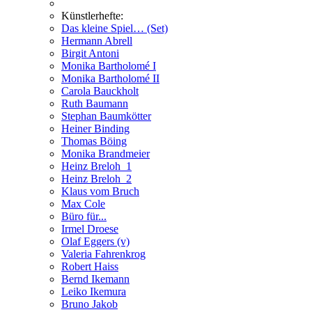
Künstlerhefte:
Das kleine Spiel… (Set)
Hermann Abrell
Birgit Antoni
Monika Bartholomé I
Monika Bartholomé II
Carola Bauckholt
Ruth Baumann
Stephan Baumkötter
Heiner Binding
Thomas Böing
Monika Brandmeier
Heinz Breloh_1
Heinz Breloh_2
Klaus vom Bruch
Max Cole
Büro für...
Irmel Droese
Olaf Eggers (v)
Valeria Fahrenkrog
Robert Haiss
Bernd Ikemann
Leiko Ikemura
Bruno Jakob