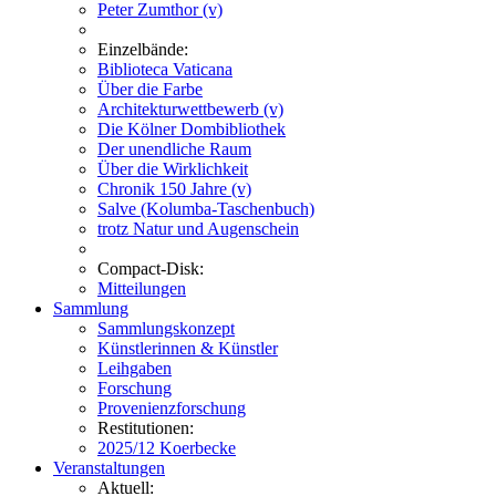
Peter Zumthor (v)
Einzelbände:
Biblioteca Vaticana
Über die Farbe
Architekturwettbewerb (v)
Die Kölner Dombibliothek
Der unendliche Raum
Über die Wirklichkeit
Chronik 150 Jahre (v)
Salve (Kolumba-Taschenbuch)
trotz Natur und Augenschein
Compact-Disk:
Mitteilungen
Sammlung
Sammlungskonzept
Künstlerinnen & Künstler
Leihgaben
Forschung
Provenienzforschung
Restitutionen:
2025/12 Koerbecke
Veranstaltungen
Aktuell: