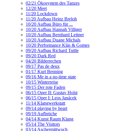
02/21 Ökosystem des Tanzes
12/20 Meet
11/20 Lockdown
11/20 Aufbau Heinz Breloh
10/20 Aufbau Büro für ...
10/20 Aufbau Hannah Villiger
10/20 Aufbau Bernhard Leitner
10/20 Aufbau Duane Michals
10/20 Performance Kläs & Gomes
09/20 Aufbau Richard Tuttle
09/20 Dark Red
04/20 Bilderrechen
09/17 Pas de deux
01/17 Kurt Benning
09/16 Me in a no-time state
10/15 Winterreise
09/15 Der rote Faden
06/15 Oper II: Gustav Holst
06/15 Oper I: Leos Janácek
11/14 Klangwerkstatt
09/14 playing by heart
09/19 Aufbrüche
04/14 Kunst Raum Klang
05/14 The Visitors
03/14 Aschermittwoch