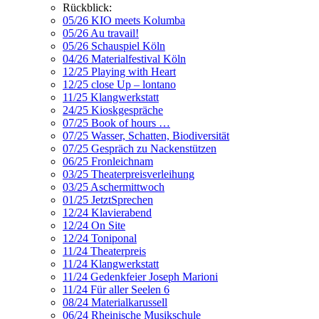
Rückblick:
05/26 KIO meets Kolumba
05/26 Au travail!
05/26 Schauspiel Köln
04/26 Materialfestival Köln
12/25 Playing with Heart
12/25 close Up – lontano
11/25 Klangwerkstatt
24/25 Kioskgespräche
07/25 Book of hours …
07/25 Wasser, Schatten, Biodiversität
07/25 Gespräch zu Nackenstützen
06/25 Fronleichnam
03/25 Theaterpreisverleihung
03/25 Aschermittwoch
01/25 JetztSprechen
12/24 Klavierabend
12/24 On Site
12/24 Toniponal
11/24 Theaterpreis
11/24 Klangwerkstatt
11/24 Gedenkfeier Joseph Marioni
11/24 Für aller Seelen 6
08/24 Materialkarussell
06/24 Rheinische Musikschule