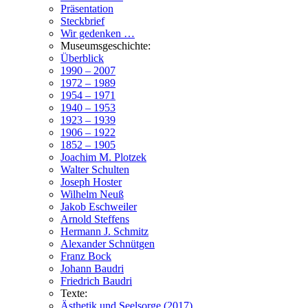
Präsentation
Steckbrief
Wir gedenken …
Museumsgeschichte:
Überblick
1990 – 2007
1972 – 1989
1954 – 1971
1940 – 1953
1923 – 1939
1906 – 1922
1852 – 1905
Joachim M. Plotzek
Walter Schulten
Joseph Hoster
Wilhelm Neuß
Jakob Eschweiler
Arnold Steffens
Hermann J. Schmitz
Alexander Schnütgen
Franz Bock
Johann Baudri
Friedrich Baudri
Texte:
Ästhetik und Seelsorge (2017)