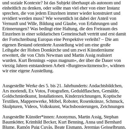
und soziale Kontexte? Ist das Subjekt überhaupt als autonom und
einheitlich zu denken, oder sollte man viel eher von einer Instanz
sprechen, die von jedem Einzelnen immer wieder konstruiert und
revidiert werden muss? Wie wesentlich ist dabei der Anteil von
Vernunft und Wille, Bildung und Glaube, von Erfahrungen und
Erinnerungen? Was bedingt eine Haltung, die den Freiraum des
Einzelnen in einer solidarischen Gemeinschaft vertritt und erst damit
–
der Fortschreibung Europas eine Perspektive verleiht?
Die am
eigenen Bestand orientierte Ausstellung wird um eine große
Leihgabe der Hohen Domkirche und um zwei Künstlerräume
erweitert, die von Chris Newman und Martin Assig realisiert
wurden. Kurt Bennings »opus magnum«, der über die Dauer von
vierzig Jahren entstandenen Arbeit »Burgtreswitzmensch«, widmen
wir eine eigene Ausstellung.
Ausgestellte Werke des 5. bis 21. Jahrhunderts: Andachtsbildchen,
Ars moriendi, Ex Votos, Fotografien, Geduldflaschen, Gemälde,
Goldschmiedkunst, Installationen, Kinderzeichnungen, Koptische
Textilien, Mappenwerke, Möbel, Roboter, Rosenkränze, Schmuck,
Skulpturen, Videos, Volkskunst, Wachsbossierungen, Zeichnungen
Ausgestellte Künstler*innen: Anonymus, Martin Assig, Stephan
Baumkötter, Krimhild Becker, Kurt Benning, Anna und Bernhard
Blume, Ramón Puig Cuyàs, Beate Eismann, Jeremias Geisselbrunn,