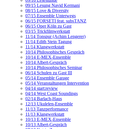
09/16 Lesestunde
09/15 Lesung Navid Kermani
08/15 Love & Diversity
07/15 Ensemble Unterwegs
06/15 FORSETI feat. subsTANZ
06/15 Oper Köln zu Gast
03/15 Trickfilmwerkstatt
11/14 Tonspur (Achim Lengerer)
11/14 Edith Stein Tagung
11/14 Klangwerkstatt
10/14 Philosophisches Gespräch
10/14 E-MEX-Ensemble
10/14 Albert-Gespräch
10/14 Philosophisches Seminar
06/14 Schulen zu Gast III
05/14 Ensemble Garage
05/14 Veranstaltungen Intervention
04/14 start:review
04/14 West Coast Soundings
02/14 Barlach-Haus
12/13 Ukulelen-Ensemble
11/13 Tanzperformance
11/13 Klangwerkstatt
10/13 E-MEX-Ensemble
10/13 Albert-Gespräch