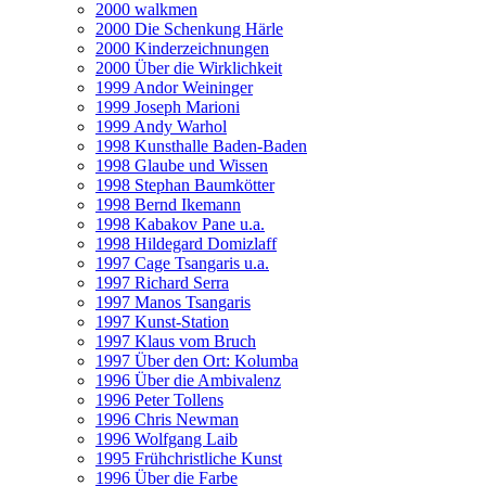
2000 walkmen
2000 Die Schenkung Härle
2000 Kinderzeichnungen
2000 Über die Wirklichkeit
1999 Andor Weininger
1999 Joseph Marioni
1999 Andy Warhol
1998 Kunsthalle Baden-Baden
1998 Glaube und Wissen
1998 Stephan Baumkötter
1998 Bernd Ikemann
1998 Kabakov Pane u.a.
1998 Hildegard Domizlaff
1997 Cage Tsangaris u.a.
1997 Richard Serra
1997 Manos Tsangaris
1997 Kunst-Station
1997 Klaus vom Bruch
1997 Über den Ort: Kolumba
1996 Über die Ambivalenz
1996 Peter Tollens
1996 Chris Newman
1996 Wolfgang Laib
1995 Frühchristliche Kunst
1996 Über die Farbe