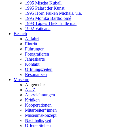
1995 Mischa Kuball
1995 Palast der Kunst
1995 Horn Falken Michals, u.a.
1995 Monika Bartholomé
1993 Tápies Thek Tuttle u.a.
1992 Vaticana
Besuch
Anfahrt
Eintritt
Führungen
Fotografieren
Jahreskarte
Kontakt
Öffnungszeiten
Resonanzen
Museum
Allgemein:
A – Z
Auszeichnungen
Kritiken
Kooperationen
Mitarbeiter*innen
Museumskonzept
Nachhaltigkeit
Offene Stellen