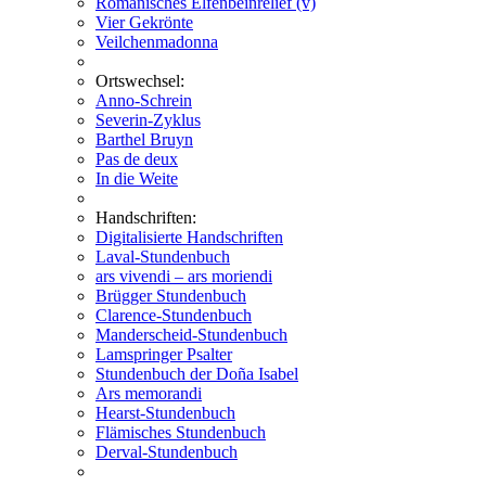
Romanisches Elfenbeinrelief (v)
Vier Gekrönte
Veilchenmadonna
Ortswechsel:
Anno-Schrein
Severin-Zyklus
Barthel Bruyn
Pas de deux
In die Weite
Handschriften:
Digitalisierte Handschriften
Laval-Stundenbuch
ars vivendi – ars moriendi
Brügger Stundenbuch
Clarence-Stundenbuch
Manderscheid-Stundenbuch
Lamspringer Psalter
Stundenbuch der Doña Isabel
Ars memorandi
Hearst-Stundenbuch
Flämisches Stundenbuch
Derval-Stundenbuch