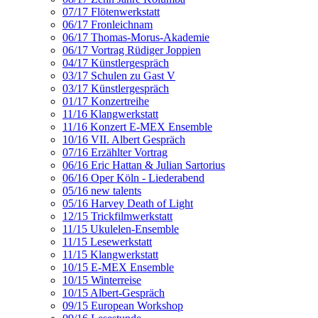
07/17 Flötenwerkstatt
06/17 Fronleichnam
06/17 Thomas-Morus-Akademie
06/17 Vortrag Rüdiger Joppien
04/17 Künstlergespräch
03/17 Schulen zu Gast V
03/17 Künstlergespräch
01/17 Konzertreihe
11/16 Klangwerkstatt
11/16 Konzert E-MEX Ensemble
10/16 VII. Albert Gespräch
07/16 Erzählter Vortrag
06/16 Eric Hattan & Julian Sartorius
06/16 Oper Köln - Liederabend
05/16 new talents
05/16 Harvey Death of Light
12/15 Trickfilmwerkstatt
11/15 Ukulelen-Ensemble
11/15 Lesewerkstatt
11/15 Klangwerkstatt
10/15 E-MEX Ensemble
10/15 Winterreise
10/15 Albert-Gespräch
09/15 European Workshop