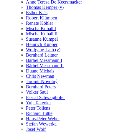
Anne Teresa De Keersmaeker
Thomas Kemper (v)
Esther Kläs
Robert Klümpen
Renate Köhler
Mischa Kuball I
Mischa Kuball II
Susanne Kümpel
Heinrich Küpper
Wolfgang Laib (v)
Bernhard Leitner
Bärbel Messmann I
Bärbel Messmann II
Duane Michals
Chris Newman
Jaromír Novotný
Bernhard Peters
Volker Saul
Pascal Schwaighofer
Yuji Takeoka
Peter Tollens
Richard Tuttle
Hans-Peter Webel
Stefan Wewerka
Josef Wolf