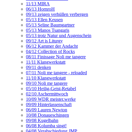
11/13 MIRA
06/13 HornroH
09/13 zeigen verhüllen verbergen
05/13 Ellen Keusen
05/13 Seline Baumgartner
05/13 Manos Tsangaris
05/13 trotz Natur und Augenschein
09/12 Art is Liturgy
06/12 Kammer der Andacht
04/12 Collection of Rocks
08/11 Finissage Noli me tangere
11/11 Klangwerkstatt
09/11 denken
07/11 Noli me tangere - reloaded
11/10 Klangwerkstatt
09/10 Noli me tangere
05/10 Heilig-Geist-Retabel
02/10 Aschermittwoch
10/09 WDR meister.werke
09/09 Hinterlassenschaft
06/09 Lauren Newton
10/08 Donaueschingen
09/08 Kugelbahn
06/08 Kolumba singt!
04/08 Verabschiedung JMP