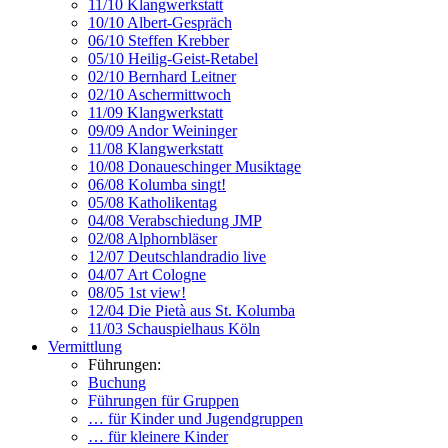
11/10 Klangwerkstatt
10/10 Albert-Gespräch
06/10 Steffen Krebber
05/10 Heilig-Geist-Retabel
02/10 Bernhard Leitner
02/10 Aschermittwoch
11/09 Klangwerkstatt
09/09 Andor Weininger
11/08 Klangwerkstatt
10/08 Donaueschinger Musiktage
06/08 Kolumba singt!
05/08 Katholikentag
04/08 Verabschiedung JMP
02/08 Alphornbläser
12/07 Deutschlandradio live
04/07 Art Cologne
08/05 1st view!
12/04 Die Pietà aus St. Kolumba
11/03 Schauspielhaus Köln
Vermittlung
Führungen:
Buchung
Führungen für Gruppen
… für Kinder und Jugendgruppen
… für kleinere Kinder