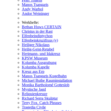
Peter Tollens
Manos Tsangaris
Andy Warhol
Andor Weininger
Werkhefte:
Bethan Huws CERTAIN
Christus in der Rast
Elfenbeindiptychon
Elfenbeinkruzifixus (v)
Heiliger Nikolaus
Heilig-Geist-Retabel
Herimann- und Idakreuz
KPSW Museum
Kolumba Ausgrabung
Kolumba Kapelle
Kreuz aus Erp
Manos Tsangaris Kugelbahn
Michael Buthe Rauminstallation
Monika Bartholomé Gotteslob
Mystische Jagd
Reliquienkreuze
Richard Serra Skulptur
Terry Fox. Catch Phrases
Tragedia Civile