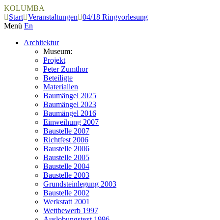
KOLUMBA
Start
Veranstaltungen
04/18 Ringvorlesung
Menü
En
Architektur
Museum:
Projekt
Peter Zumthor
Beteiligte
Materialien
Baumängel 2025
Baumängel 2023
Baumängel 2016
Einweihung 2007
Baustelle 2007
Richtfest 2006
Baustelle 2006
Baustelle 2005
Baustelle 2004
Baustelle 2003
Grundsteinlegung 2003
Baustelle 2002
Werkstatt 2001
Wettbewerb 1997
Auslobungstext 1996