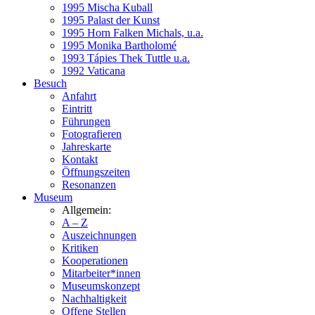
1995 Mischa Kuball
1995 Palast der Kunst
1995 Horn Falken Michals, u.a.
1995 Monika Bartholomé
1993 Tápies Thek Tuttle u.a.
1992 Vaticana
Besuch
Anfahrt
Eintritt
Führungen
Fotografieren
Jahreskarte
Kontakt
Öffnungszeiten
Resonanzen
Museum
Allgemein:
A – Z
Auszeichnungen
Kritiken
Kooperationen
Mitarbeiter*innen
Museumskonzept
Nachhaltigkeit
Offene Stellen