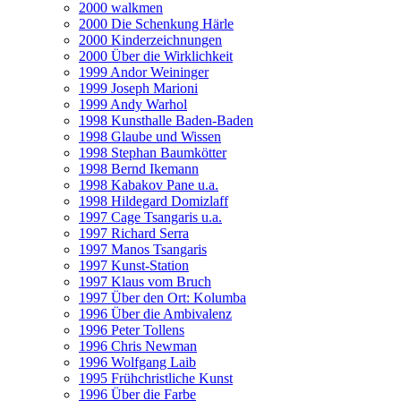
2000 walkmen
2000 Die Schenkung Härle
2000 Kinderzeichnungen
2000 Über die Wirklichkeit
1999 Andor Weininger
1999 Joseph Marioni
1999 Andy Warhol
1998 Kunsthalle Baden-Baden
1998 Glaube und Wissen
1998 Stephan Baumkötter
1998 Bernd Ikemann
1998 Kabakov Pane u.a.
1998 Hildegard Domizlaff
1997 Cage Tsangaris u.a.
1997 Richard Serra
1997 Manos Tsangaris
1997 Kunst-Station
1997 Klaus vom Bruch
1997 Über den Ort: Kolumba
1996 Über die Ambivalenz
1996 Peter Tollens
1996 Chris Newman
1996 Wolfgang Laib
1995 Frühchristliche Kunst
1996 Über die Farbe