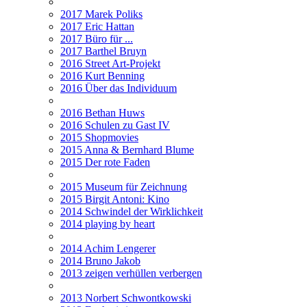
2017 Marek Poliks
2017 Eric Hattan
2017 Büro für ...
2017 Barthel Bruyn
2016 Street Art-Projekt
2016 Kurt Benning
2016 Über das Individuum
2016 Bethan Huws
2016 Schulen zu Gast IV
2015 Shopmovies
2015 Anna & Bernhard Blume
2015 Der rote Faden
2015 Museum für Zeichnung
2015 Birgit Antoni: Kino
2014 Schwindel der Wirklichkeit
2014 playing by heart
2014 Achim Lengerer
2014 Bruno Jakob
2013 zeigen verhüllen verbergen
2013 Norbert Schwontkowski