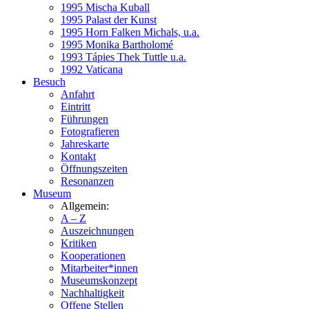
1995 Mischa Kuball
1995 Palast der Kunst
1995 Horn Falken Michals, u.a.
1995 Monika Bartholomé
1993 Tápies Thek Tuttle u.a.
1992 Vaticana
Besuch
Anfahrt
Eintritt
Führungen
Fotografieren
Jahreskarte
Kontakt
Öffnungszeiten
Resonanzen
Museum
Allgemein:
A – Z
Auszeichnungen
Kritiken
Kooperationen
Mitarbeiter*innen
Museumskonzept
Nachhaltigkeit
Offene Stellen