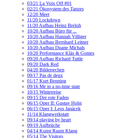
03/21 La Voix Off #01
02/21 Ökosystem des Tanzes
12/20 Meet
11/20 Lockdown
11/20 Aufbau Heinz Breloh
10/20 Aufbau Büro für ...
10/20 Aufbau Hannah Villiger
10/20 Aufbau Bernhard Leitner
10/20 Aufbau Duane Michals
10/20 Performance Kläs & Gomes
09/20 Aufbau Richard Tuttle
09/20 Dark Red
04/20 Bilderrechen
09/17 Pas de deux
01/17 Kurt Benning
09/16 Me in a no-time state
10/15 Winterreise
09/15 Der rote Faden
06/15 Oper II: Gustav Holst
06/15 Oper I: Leos Janácek
11/14 Klangwerkstatt
09/14 playing by heart
09/19 Aufbrüche
04/14 Kunst Raum Klang
05/14 The Visitors