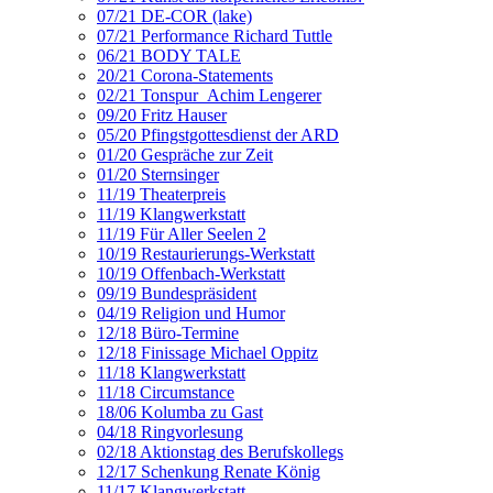
07/21 DE-COR (lake)
07/21 Performance Richard Tuttle
06/21 BODY TALE
20/21 Corona-Statements
02/21 Tonspur_Achim Lengerer
09/20 Fritz Hauser
05/20 Pfingstgottesdienst der ARD
01/20 Gespräche zur Zeit
01/20 Sternsinger
11/19 Theaterpreis
11/19 Klangwerkstatt
11/19 Für Aller Seelen 2
10/19 Restaurierungs-Werkstatt
10/19 Offenbach-Werkstatt
09/19 Bundespräsident
04/19 Religion und Humor
12/18 Büro-Termine
12/18 Finissage Michael Oppitz
11/18 Klangwerkstatt
11/18 Circumstance
18/06 Kolumba zu Gast
04/18 Ringvorlesung
02/18 Aktionstag des Berufskollegs
12/17 Schenkung Renate König
11/17 Klangwerkstatt