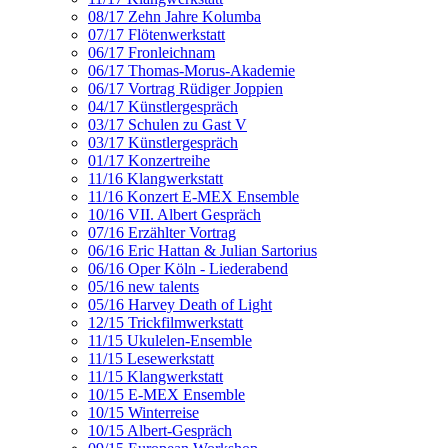
08/17 Zehn Jahre Kolumba
07/17 Flötenwerkstatt
06/17 Fronleichnam
06/17 Thomas-Morus-Akademie
06/17 Vortrag Rüdiger Joppien
04/17 Künstlergespräch
03/17 Schulen zu Gast V
03/17 Künstlergespräch
01/17 Konzertreihe
11/16 Klangwerkstatt
11/16 Konzert E-MEX Ensemble
10/16 VII. Albert Gespräch
07/16 Erzählter Vortrag
06/16 Eric Hattan & Julian Sartorius
06/16 Oper Köln - Liederabend
05/16 new talents
05/16 Harvey Death of Light
12/15 Trickfilmwerkstatt
11/15 Ukulelen-Ensemble
11/15 Lesewerkstatt
11/15 Klangwerkstatt
10/15 E-MEX Ensemble
10/15 Winterreise
10/15 Albert-Gespräch