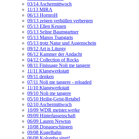
03/14 Aschermittwoch
11/13 MIRA
06/13 HornroH
09/13 zeigen verhüllen verbergen
05/13 Ellen Keusen
05/13 Seline Baumgartner
05/13 Manos Tsangaris
05/13 trotz Natur und Augenschein
09/12 Art is Liturgy
06/12 Kammer der Andacht
04/12 Collection of Rocks
08/11 Finissage Noli me tangere
11/11 Klangwerkstatt
09/11 denken
07/11 Noli me tangere - reloaded
11/10 Klangwerkstatt
09/10 Noli me tangere
05/10 Heilig-Geist-Retabel
02/10 Aschermittwoch
10/09 WDR meister.werke
09/09 Hinterlassenschaft
06/09 Lauren Newton
10/08 Donaueschingen
09/08 Kugelbahn
06/08 Kolumba singt!