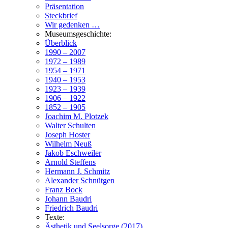
Präsentation
Steckbrief
Wir gedenken …
Museumsgeschichte:
Überblick
1990 – 2007
1972 – 1989
1954 – 1971
1940 – 1953
1923 – 1939
1906 – 1922
1852 – 1905
Joachim M. Plotzek
Walter Schulten
Joseph Hoster
Wilhelm Neuß
Jakob Eschweiler
Arnold Steffens
Hermann J. Schmitz
Alexander Schnütgen
Franz Bock
Johann Baudri
Friedrich Baudri
Texte:
Ästhetik und Seelsorge (2017)