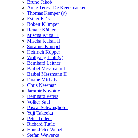
Bruno Jakob
Anne Teresa De Keersmaeker
Thomas Kemper (v)
Esther Kläs
Robert Klümpen
Renate Köhler
Mischa Kuball I
Mischa Kuball II
Susanne Kümpel
Heinrich Küpper
Wolfgang Laib (v)
Bernhard Leitner
Bärbel Messmann I
Bärbel Messmann II
Duane Michals
Chris Newman
Jaromír Novotný
Bernhard Peters
Volker Saul
Pascal Schwaighofer
Yuji Takeoka
Peter Tollens
Richard Tuttle
Hans-Peter Webel
Stefan Wewerka