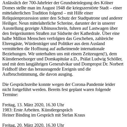
Anlässlich der 700-Jahrfeier der Grundsteinlegung des Kölner
Domes stellte man im August 1948 die kriegszerstörte Stadt – einer
mittelalterlichen Tradition folgend – mit Hilfe einer
Reliquienprozession unter den Schutz der Stadtpatrone und anderer
Heiliger. Neun mittelalterliche Schreine, darunter der in unserer
Ausstellung gezeigte Albinusschrein, fuhren auf Lastwagen über
den freigeräumten Straßen zur Südseite der Kathedrale. Über eine
halbe Million Menschen verfolgten das Geschehen, zahlreiche
Ehrengäste, Würdenträger und Politiker aus dem Ausland
vermittelten die Hoffnung auf aufkeimende internationale
Beziehungen. Wir unterhalten uns mit einem Zeitzeugen(!), dem
Künstlerseelsorger und Domkapitular a.D., Prälat Ludwig Schöller,
und mit dem langjährigen Generalvikar und Dompropst Dr. Norbert
Feldhoff über das herausragende Ereignis und die
Aufbruchstimmung, die davon ausging.
Die Gesprächsreihe konnte wegen der Corona-Pandemie leider
nicht fortgeführt werden. Bereits fest geplant waren folgende
Termine:
Freitag, 13. März 2020, 16.30 Uhr
1983: Erste Arbeiten. Künstlergespräch
Heiner Binding im Gespräch mit Stefan Kraus
Freitag, 20. März 2020, 16.30 Uhr