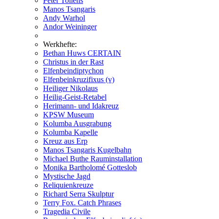
Peter Tollens
Manos Tsangaris
Andy Warhol
Andor Weininger
Werkhefte:
Bethan Huws CERTAIN
Christus in der Rast
Elfenbeindiptychon
Elfenbeinkruzifixus (v)
Heiliger Nikolaus
Heilig-Geist-Retabel
Herimann- und Idakreuz
KPSW Museum
Kolumba Ausgrabung
Kolumba Kapelle
Kreuz aus Erp
Manos Tsangaris Kugelbahn
Michael Buthe Rauminstallation
Monika Bartholomé Gotteslob
Mystische Jagd
Reliquienkreuze
Richard Serra Skulptur
Terry Fox. Catch Phrases
Tragedia Civile