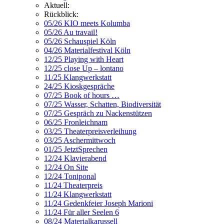
Aktuell:
Rückblick:
05/26 KIO meets Kolumba
05/26 Au travail!
05/26 Schauspiel Köln
04/26 Materialfestival Köln
12/25 Playing with Heart
12/25 close Up – lontano
11/25 Klangwerkstatt
24/25 Kioskgespräche
07/25 Book of hours …
07/25 Wasser, Schatten, Biodiversität
07/25 Gespräch zu Nackenstützen
06/25 Fronleichnam
03/25 Theaterpreisverleihung
03/25 Aschermittwoch
01/25 JetztSprechen
12/24 Klavierabend
12/24 On Site
12/24 Toniponal
11/24 Theaterpreis
11/24 Klangwerkstatt
11/24 Gedenkfeier Joseph Marioni
11/24 Für aller Seelen 6
08/24 Materialkarussell