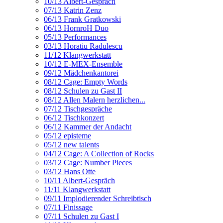
10/13 Albert-Gespräch
07/13 Katrin Zenz
06/13 Frank Gratkowski
06/13 HornroH Duo
05/13 Performances
03/13 Horatiu Radulescu
11/12 Klangwerkstatt
10/12 E-MEX-Ensemble
09/12 Mädchenkantorei
08/12 Cage: Empty Words
08/12 Schulen zu Gast II
08/12 Allen Malern herzlichen...
07/12 Tischgespräche
06/12 Tischkonzert
06/12 Kammer der Andacht
05/12 episteme
05/12 new talents
04/12 Cage: A Collection of Rocks
03/12 Cage: Number Pieces
03/12 Hans Otte
10/11 Albert-Gespräch
11/11 Klangwerkstatt
09/11 Implodierender Schreibtisch
07/11 Finissage
07/11 Schulen zu Gast I