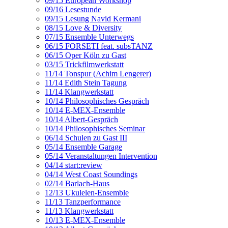
09/15 European Workshop
09/16 Lesestunde
09/15 Lesung Navid Kermani
08/15 Love & Diversity
07/15 Ensemble Unterwegs
06/15 FORSETI feat. subsTANZ
06/15 Oper Köln zu Gast
03/15 Trickfilmwerkstatt
11/14 Tonspur (Achim Lengerer)
11/14 Edith Stein Tagung
11/14 Klangwerkstatt
10/14 Philosophisches Gespräch
10/14 E-MEX-Ensemble
10/14 Albert-Gespräch
10/14 Philosophisches Seminar
06/14 Schulen zu Gast III
05/14 Ensemble Garage
05/14 Veranstaltungen Intervention
04/14 start:review
04/14 West Coast Soundings
02/14 Barlach-Haus
12/13 Ukulelen-Ensemble
11/13 Tanzperformance
11/13 Klangwerkstatt
10/13 E-MEX-Ensemble