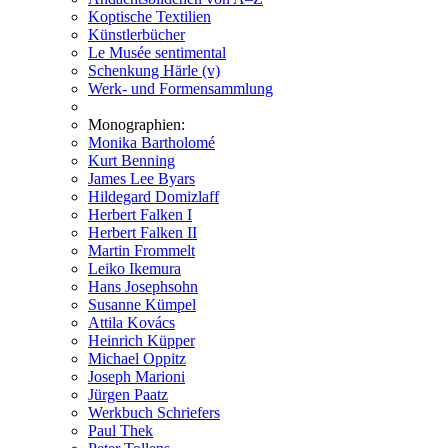
Koptische Textilien
Künstlerbücher
Le Musée sentimental
Schenkung Härle (v)
Werk- und Formensammlung
Monographien:
Monika Bartholomé
Kurt Benning
James Lee Byars
Hildegard Domizlaff
Herbert Falken I
Herbert Falken II
Martin Frommelt
Leiko Ikemura
Hans Josephsohn
Susanne Kümpel
Attila Kovács
Heinrich Küpper
Michael Oppitz
Joseph Marioni
Jürgen Paatz
Werkbuch Schriefers
Paul Thek