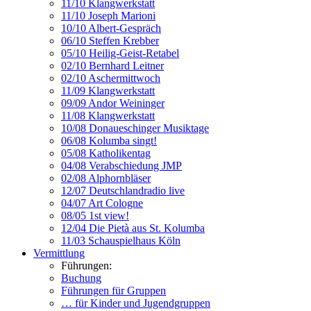
11/10 Klangwerkstatt
11/10 Joseph Marioni
10/10 Albert-Gespräch
06/10 Steffen Krebber
05/10 Heilig-Geist-Retabel
02/10 Bernhard Leitner
02/10 Aschermittwoch
11/09 Klangwerkstatt
09/09 Andor Weininger
11/08 Klangwerkstatt
10/08 Donaueschinger Musiktage
06/08 Kolumba singt!
05/08 Katholikentag
04/08 Verabschiedung JMP
02/08 Alphornbläser
12/07 Deutschlandradio live
04/07 Art Cologne
08/05 1st view!
12/04 Die Pietà aus St. Kolumba
11/03 Schauspielhaus Köln
Vermittlung
Führungen:
Buchung
Führungen für Gruppen
… für Kinder und Jugendgruppen