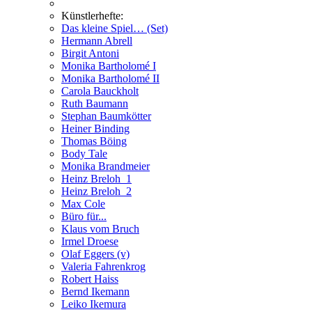
Künstlerhefte:
Das kleine Spiel… (Set)
Hermann Abrell
Birgit Antoni
Monika Bartholomé I
Monika Bartholomé II
Carola Bauckholt
Ruth Baumann
Stephan Baumkötter
Heiner Binding
Thomas Böing
Body Tale
Monika Brandmeier
Heinz Breloh_1
Heinz Breloh_2
Max Cole
Büro für...
Klaus vom Bruch
Irmel Droese
Olaf Eggers (v)
Valeria Fahrenkrog
Robert Haiss
Bernd Ikemann
Leiko Ikemura