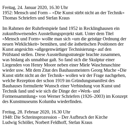
Freitag, 24. Januar 2020, 16.30 Uhr
1952: Mensch und Form – »Die Kunst stirbt nicht an der Technik«
Thomas Schriefers und Stefan Kraus
Im Rahmen der Ruhrfestspiele fand 1952 in Recklinghausen ein
zukunftsweisendes Ausstellungsprojekt statt. Unter dem Titel
»Mensch und Form« wollte man sich »um die geistige Ordnung der
neuen Wirklichkeit« bemühen, und die ästhetischen Positionen der
Kunst angesichts »allgegenwärtiger Technisierung« auf den
Prüfstand stellen. Diese Ausstellungsstrategie brachte zusammen,
was bislang als unnahbar galt. So fand sich die Skulptur einer
Liegenden von Henry Moore neben einer Miele Waschmaschine
wieder usw. Mit dem Zitat des Bauhausmeisters Georg Muche »Die
Kunst stirbt nicht an der Technik« wollen wir der Frage nachgehen,
welche Rezeption der schon 1919 im Gründungsmanifest des
Bauhauses formulierte Wunsch einer Verbindung von Kunst und
Technik fand und wie sich die Dinge der »Werk- und
Formensammlung« von Werner Schriefers (1926–2003) im Konzept
des Kunstmuseums Kolumba wiederfinden.
Freitag, 28. Februar 2020, 16.30 Uhr
1948: Die Schreinsprozession – Der Aufbruch der Kirche
Ludwig Schöller, Norbert Feldhoff, Stefan Kraus