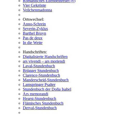
Romanisches Elfenbeinrelief (v)
Vier Gekrönte
Veilchenmadonna
Ortswechsel:
Anno-Schrein
Severin-Zyklus
Barthel Bruyn
Pas de deux
In die Weite
Handschriften:
Digitalisierte Handschriften
ars vivendi – ars moriendi
Laval-Stundenbuch
Brügger Stundenbuch
Clarence-Stundenbuch
Manderscheid-Stundenbuch
Lamspringer Psalter
Stundenbuch der Doña Isabel
Ars memorandi
Hearst-Stundenbuch
Flämisches Stundenbuch
Derval-Stundenbuch