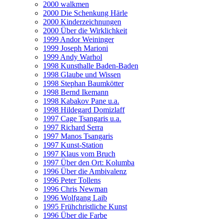
2000 walkmen
2000 Die Schenkung Härle
2000 Kinderzeichnungen
2000 Über die Wirklichkeit
1999 Andor Weininger
1999 Joseph Marioni
1999 Andy Warhol
1998 Kunsthalle Baden-Baden
1998 Glaube und Wissen
1998 Stephan Baumkötter
1998 Bernd Ikemann
1998 Kabakov Pane u.a.
1998 Hildegard Domizlaff
1997 Cage Tsangaris u.a.
1997 Richard Serra
1997 Manos Tsangaris
1997 Kunst-Station
1997 Klaus vom Bruch
1997 Über den Ort: Kolumba
1996 Über die Ambivalenz
1996 Peter Tollens
1996 Chris Newman
1996 Wolfgang Laib
1995 Frühchristliche Kunst
1996 Über die Farbe