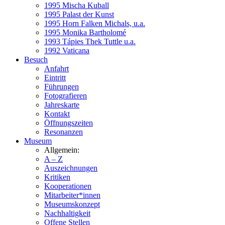
1995 Mischa Kuball
1995 Palast der Kunst
1995 Horn Falken Michals, u.a.
1995 Monika Bartholomé
1993 Tápies Thek Tuttle u.a.
1992 Vaticana
Besuch
Anfahrt
Eintritt
Führungen
Fotografieren
Jahreskarte
Kontakt
Öffnungszeiten
Resonanzen
Museum
Allgemein:
A – Z
Auszeichnungen
Kritiken
Kooperationen
Mitarbeiter*innen
Museumskonzept
Nachhaltigkeit
Offene Stellen