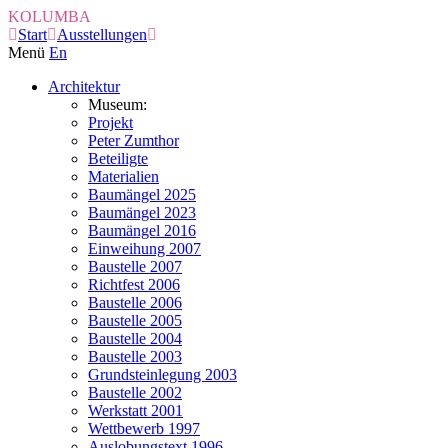
KOLUMBA
Start
Ausstellungen
Menü
En
Architektur
Museum:
Projekt
Peter Zumthor
Beteiligte
Materialien
Baumängel 2025
Baumängel 2023
Baumängel 2016
Einweihung 2007
Baustelle 2007
Richtfest 2006
Baustelle 2006
Baustelle 2005
Baustelle 2004
Baustelle 2003
Grundsteinlegung 2003
Baustelle 2002
Werkstatt 2001
Wettbewerb 1997
Auslobungstext 1996