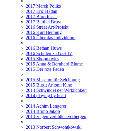
2017 Marek Poliks
2017 Eric Hattan
2017 Büro für ...
2017 Barthel Bruyn
2016 Street Art-Projekt
2016 Kurt Benning
2016 Über das Individuum
2016 Bethan Huws
2016 Schulen zu Gast IV
2015 Shopmovies
2015 Anna & Bernhard Blume
2015 Der rote Faden
2015 Museum für Zeichnung
2015 Birgit Antoni: Kino
2014 Schwindel der Wirklichkeit
2014 playing by heart
2014 Achim Lengerer
2014 Bruno Jakob
2013 zeigen verhüllen verbergen
2013 Norbert Schwontkowski