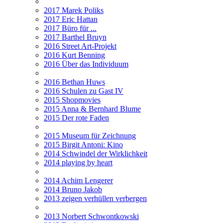
2017 Marek Poliks
2017 Eric Hattan
2017 Büro für ...
2017 Barthel Bruyn
2016 Street Art-Projekt
2016 Kurt Benning
2016 Über das Individuum
2016 Bethan Huws
2016 Schulen zu Gast IV
2015 Shopmovies
2015 Anna & Bernhard Blume
2015 Der rote Faden
2015 Museum für Zeichnung
2015 Birgit Antoni: Kino
2014 Schwindel der Wirklichkeit
2014 playing by heart
2014 Achim Lengerer
2014 Bruno Jakob
2013 zeigen verhüllen verbergen
2013 Norbert Schwontkowski