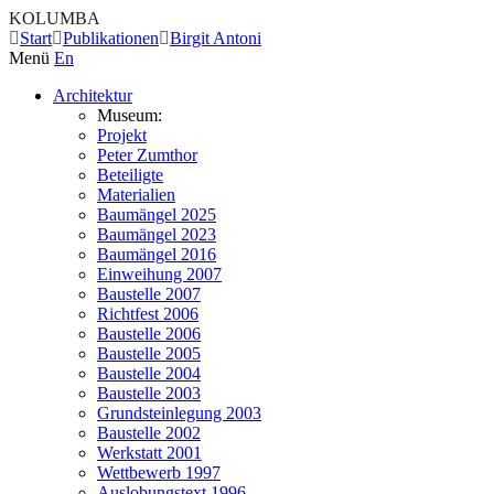
KOLUMBA
Start
Publikationen
Birgit Antoni
Menü
En
Architektur
Museum:
Projekt
Peter Zumthor
Beteiligte
Materialien
Baumängel 2025
Baumängel 2023
Baumängel 2016
Einweihung 2007
Baustelle 2007
Richtfest 2006
Baustelle 2006
Baustelle 2005
Baustelle 2004
Baustelle 2003
Grundsteinlegung 2003
Baustelle 2002
Werkstatt 2001
Wettbewerb 1997
Auslobungstext 1996