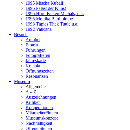
1995 Mischa Kuball
1995 Palast der Kunst
1995 Horn Falken Michals, u.a.
1995 Monika Bartholomé
1993 Tápies Thek Tuttle u.a.
1992 Vaticana
Besuch
Anfahrt
Eintritt
Führungen
Fotografieren
Jahreskarte
Kontakt
Öffnungszeiten
Resonanzen
Museum
Allgemein:
A – Z
Auszeichnungen
Kritiken
Kooperationen
Mitarbeiter*innen
Museumskonzept
Nachhaltigkeit
Offene Stellen