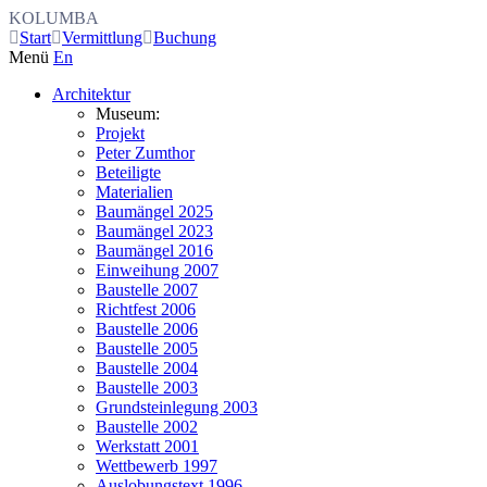
KOLUMBA
Start
Vermittlung
Buchung
Menü
En
Architektur
Museum:
Projekt
Peter Zumthor
Beteiligte
Materialien
Baumängel 2025
Baumängel 2023
Baumängel 2016
Einweihung 2007
Baustelle 2007
Richtfest 2006
Baustelle 2006
Baustelle 2005
Baustelle 2004
Baustelle 2003
Grundsteinlegung 2003
Baustelle 2002
Werkstatt 2001
Wettbewerb 1997
Auslobungstext 1996