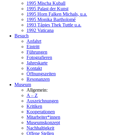
1995 Mischa Kuball
1995 Palast der Kunst
1995 Horn Falken Michals, u.a.
1995 Monika Bartholomé
1993 Tápies Thek Tuttle u.a.
1992 Vaticana
Besuch
Anfahrt
Eintritt
Führungen
Fotografieren
Jahreskarte
Kontakt
Öffnungszeiten
Resonanzen
Museum
Allgemein:
A – Z
Auszeichnungen
Kritiken
Kooperationen
Mitarbeiter*innen
Museumskonzept
Nachhaltigkeit
Offene Stellen