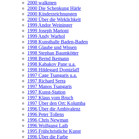
2000 walkmen
2000 Die Schenkung Härle
2000 Kinderzeichnungen
2000 Über die Wirklichkeit
1999 Andor Weininger
1999 Joseph Marioni
1999 Andy Warhol
1998 Kunsthalle Baden-Baden
1998 Glaube und Wissen
1998 Stephan Baumkötter
1998 Bernd Ikemann
1998 Kabakov Pane u.a.
1998 Hildegard Domizlaff
1997 Cage Tsangaris u.a.
1997 Richard Serra
1997 Manos Tsangaris
1997 Kunst-Station
1997 Klaus vom Bruch
1997 Über den Ort: Kolumba
1996 Über die Ambivalenz
1996 Peter Tollens
1996 Chris Newman
1996 Wolfgang Laib
1995 Frühchristliche Kunst
1996 Über die Farbe