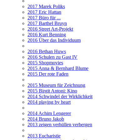
2017 Marek Poliks
2017 Eric Hattan
2017 Büro für ...
2017 Barthel Bruyn
2016 Street Art-Projekt
2016 Kurt Benning
2016 Über das Individuum
2016 Bethan Huws
2016 Schulen zu Gast IV
2015 Shopmovies
2015 Anna & Bernhard Blume
2015 Der rote Faden
2015 Museum für Zeichnung
2015 Birgit Antoni: Kino
2014 Schwindel der Wirklichkeit
2014 playing by heart
2014 Achim Lengerer
2014 Bruno Jakob
2013 zeigen verhüllen verbergen
2013 Eucharistie