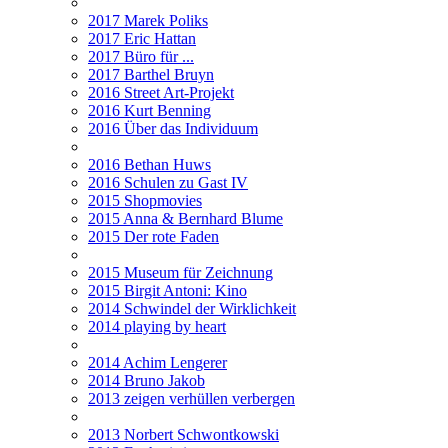
2017 Marek Poliks
2017 Eric Hattan
2017 Büro für ...
2017 Barthel Bruyn
2016 Street Art-Projekt
2016 Kurt Benning
2016 Über das Individuum
2016 Bethan Huws
2016 Schulen zu Gast IV
2015 Shopmovies
2015 Anna & Bernhard Blume
2015 Der rote Faden
2015 Museum für Zeichnung
2015 Birgit Antoni: Kino
2014 Schwindel der Wirklichkeit
2014 playing by heart
2014 Achim Lengerer
2014 Bruno Jakob
2013 zeigen verhüllen verbergen
2013 Norbert Schwontkowski