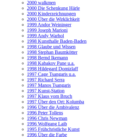
2000 walkmen
2000 Die Schenkung Härle
2000 Kinderzeichnungen
2000 Über die Wirklichkeit
1999 Andor Weininger
1999 Joseph Marioni
1999 Andy Warhol
1998 Kunsthalle Baden-Baden
1998 Glaube und Wissen
1998 Stephan Baumkötter
1998 Bernd Ikemann
1998 Kabakov Pane u.a.
1998 Hildegard Domizlaff
1997 Cage Tsangaris u.a.
1997 Richard Serra
1997 Manos Tsangaris
1997 Kunst-Station
1997 Klaus vom Bruch
1997 Über den Ort: Kolumba
1996 Über die Ambivalenz
1996 Peter Tollens
1996 Chris Newman
1996 Wolfgang Laib
1995 Frühchristliche Kunst
1996 Über die Farbe