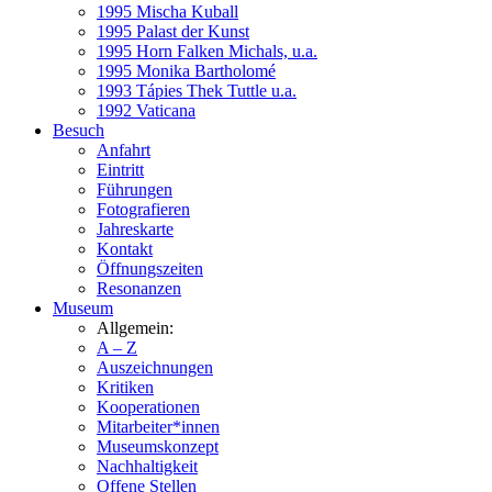
1995 Mischa Kuball
1995 Palast der Kunst
1995 Horn Falken Michals, u.a.
1995 Monika Bartholomé
1993 Tápies Thek Tuttle u.a.
1992 Vaticana
Besuch
Anfahrt
Eintritt
Führungen
Fotografieren
Jahreskarte
Kontakt
Öffnungszeiten
Resonanzen
Museum
Allgemein:
A – Z
Auszeichnungen
Kritiken
Kooperationen
Mitarbeiter*innen
Museumskonzept
Nachhaltigkeit
Offene Stellen