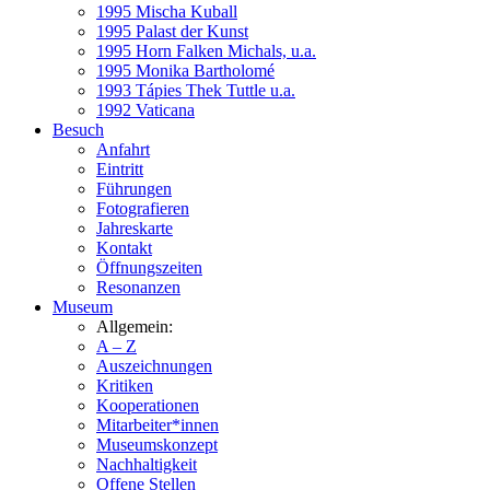
1995 Mischa Kuball
1995 Palast der Kunst
1995 Horn Falken Michals, u.a.
1995 Monika Bartholomé
1993 Tápies Thek Tuttle u.a.
1992 Vaticana
Besuch
Anfahrt
Eintritt
Führungen
Fotografieren
Jahreskarte
Kontakt
Öffnungszeiten
Resonanzen
Museum
Allgemein:
A – Z
Auszeichnungen
Kritiken
Kooperationen
Mitarbeiter*innen
Museumskonzept
Nachhaltigkeit
Offene Stellen