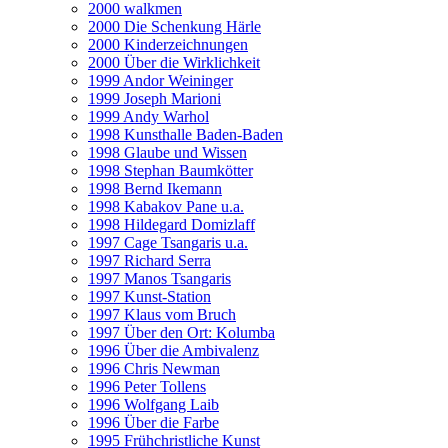
2000 walkmen
2000 Die Schenkung Härle
2000 Kinderzeichnungen
2000 Über die Wirklichkeit
1999 Andor Weininger
1999 Joseph Marioni
1999 Andy Warhol
1998 Kunsthalle Baden-Baden
1998 Glaube und Wissen
1998 Stephan Baumkötter
1998 Bernd Ikemann
1998 Kabakov Pane u.a.
1998 Hildegard Domizlaff
1997 Cage Tsangaris u.a.
1997 Richard Serra
1997 Manos Tsangaris
1997 Kunst-Station
1997 Klaus vom Bruch
1997 Über den Ort: Kolumba
1996 Über die Ambivalenz
1996 Chris Newman
1996 Peter Tollens
1996 Wolfgang Laib
1996 Über die Farbe
1995 Frühchristliche Kunst