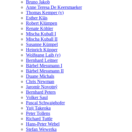
Bruno Jakob
Anne Teresa De Keersmaeker
Thomas Kemper (v)
Esther Kläs
Robert Klümpen
Renate Köhler
Mischa Kuball I
Mischa Kuball II
Susanne Kümpel
Heinrich Küpper
Wolfgang Laib (v)
Bernhard Leitner
Bärbel Messmann I
Bärbel Messmann II
Duane Michals
Chris Newman
Jaromír Novotný
Bernhard Peters
Volker Saul
Pascal Schwaighofer
Yuji Takeoka
Peter Tollens
Richard Tuttle
Hans-Peter Webel
Stefan Wewerka