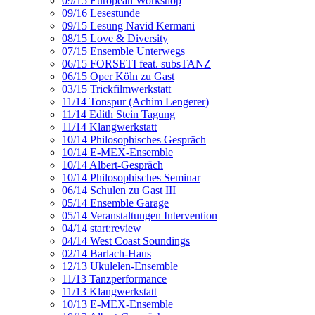
09/15 European Workshop
09/16 Lesestunde
09/15 Lesung Navid Kermani
08/15 Love & Diversity
07/15 Ensemble Unterwegs
06/15 FORSETI feat. subsTANZ
06/15 Oper Köln zu Gast
03/15 Trickfilmwerkstatt
11/14 Tonspur (Achim Lengerer)
11/14 Edith Stein Tagung
11/14 Klangwerkstatt
10/14 Philosophisches Gespräch
10/14 E-MEX-Ensemble
10/14 Albert-Gespräch
10/14 Philosophisches Seminar
06/14 Schulen zu Gast III
05/14 Ensemble Garage
05/14 Veranstaltungen Intervention
04/14 start:review
04/14 West Coast Soundings
02/14 Barlach-Haus
12/13 Ukulelen-Ensemble
11/13 Tanzperformance
11/13 Klangwerkstatt
10/13 E-MEX-Ensemble