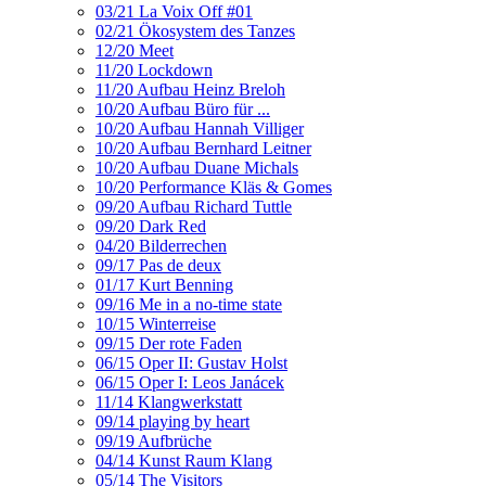
03/21 La Voix Off #01
02/21 Ökosystem des Tanzes
12/20 Meet
11/20 Lockdown
11/20 Aufbau Heinz Breloh
10/20 Aufbau Büro für ...
10/20 Aufbau Hannah Villiger
10/20 Aufbau Bernhard Leitner
10/20 Aufbau Duane Michals
10/20 Performance Kläs & Gomes
09/20 Aufbau Richard Tuttle
09/20 Dark Red
04/20 Bilderrechen
09/17 Pas de deux
01/17 Kurt Benning
09/16 Me in a no-time state
10/15 Winterreise
09/15 Der rote Faden
06/15 Oper II: Gustav Holst
06/15 Oper I: Leos Janácek
11/14 Klangwerkstatt
09/14 playing by heart
09/19 Aufbrüche
04/14 Kunst Raum Klang
05/14 The Visitors