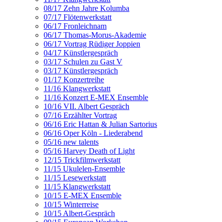
08/17 Zehn Jahre Kolumba
07/17 Flötenwerkstatt
06/17 Fronleichnam
06/17 Thomas-Morus-Akademie
06/17 Vortrag Rüdiger Joppien
04/17 Künstlergespräch
03/17 Schulen zu Gast V
03/17 Künstlergespräch
01/17 Konzertreihe
11/16 Klangwerkstatt
11/16 Konzert E-MEX Ensemble
10/16 VII. Albert Gespräch
07/16 Erzählter Vortrag
06/16 Eric Hattan & Julian Sartorius
06/16 Oper Köln - Liederabend
05/16 new talents
05/16 Harvey Death of Light
12/15 Trickfilmwerkstatt
11/15 Ukulelen-Ensemble
11/15 Lesewerkstatt
11/15 Klangwerkstatt
10/15 E-MEX Ensemble
10/15 Winterreise
10/15 Albert-Gespräch