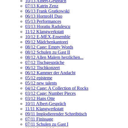
10/13 Albert-Gespräch
07/13 Katrin Zenz
06/13 Frank Gratkowski
06/13 HornroH Duo
05/13 Performances
03/13 Horatiu Radulescu
11/12 Klangwerkstatt
10/12 E-MEX-Ensemble
09/12 Mädchenkantorei
08/12 Cage: Empty Words
08/12 Schulen zu Gast II
08/12 Allen Malern herzlichen...
07/12 Tischgespräche
06/12 Tischkonzert
06/12 Kammer der Andacht
05/12 episteme
05/12 new talents
04/12 Cage: A Collection of Rocks
03/12 Cage: Number Pieces
03/12 Hans Otte
10/11 Albert-Gespräch
11/11 Klangwerkstatt
09/11 Implodierender Schreibtisch
07/11 Finissage
07/11 Schulen zu Gast I