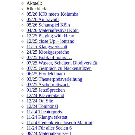
Aktuell:
Rückblick:
05/26 KIO meets Kolumba
05/26 Au travail!
05/26 Schauspiel Köln
04/26 Materialfestival Köln
12/25 Playing with Heart
12/25 close Up – lontano
11/25 Klangwerkstatt
24/25 Kioskgespräche
07/25 Book of hours …
07/25 Wasser, Schatten, Biodiversität
07/25 Gespräch zu Nackenstützen
06/25 Fronleichnam
03/25 Theaterpreisverleihung
03/25 Aschermittwoch
01/25 JetztSprechen
12/24 Klavierabend
12/24 On Site
12/24 Toniponal
11/24 Theaterpreis
11/24 Klangwerkstatt
11/24 Gedenkfeier Joseph Marioni
11/24 Für aller Seelen 6
08/24 Materialkarussell