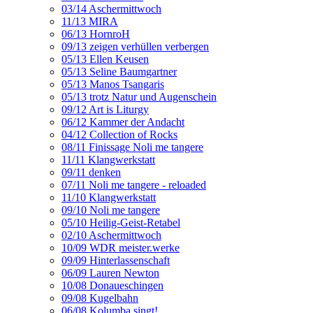
03/14 Aschermittwoch
11/13 MIRA
06/13 HornroH
09/13 zeigen verhüllen verbergen
05/13 Ellen Keusen
05/13 Seline Baumgartner
05/13 Manos Tsangaris
05/13 trotz Natur und Augenschein
09/12 Art is Liturgy
06/12 Kammer der Andacht
04/12 Collection of Rocks
08/11 Finissage Noli me tangere
11/11 Klangwerkstatt
09/11 denken
07/11 Noli me tangere - reloaded
11/10 Klangwerkstatt
09/10 Noli me tangere
05/10 Heilig-Geist-Retabel
02/10 Aschermittwoch
10/09 WDR meister.werke
09/09 Hinterlassenschaft
06/09 Lauren Newton
10/08 Donaueschingen
09/08 Kugelbahn
06/08 Kolumba singt!