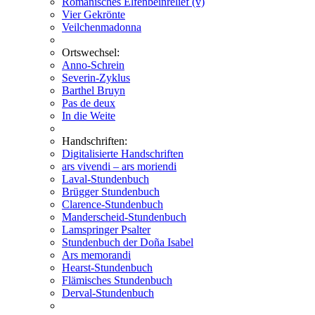
Romanisches Elfenbeinrelief (v)
Vier Gekrönte
Veilchenmadonna
Ortswechsel:
Anno-Schrein
Severin-Zyklus
Barthel Bruyn
Pas de deux
In die Weite
Handschriften:
Digitalisierte Handschriften
ars vivendi – ars moriendi
Laval-Stundenbuch
Brügger Stundenbuch
Clarence-Stundenbuch
Manderscheid-Stundenbuch
Lamspringer Psalter
Stundenbuch der Doña Isabel
Ars memorandi
Hearst-Stundenbuch
Flämisches Stundenbuch
Derval-Stundenbuch