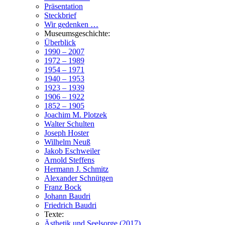
Präsentation
Steckbrief
Wir gedenken …
Museumsgeschichte:
Überblick
1990 – 2007
1972 – 1989
1954 – 1971
1940 – 1953
1923 – 1939
1906 – 1922
1852 – 1905
Joachim M. Plotzek
Walter Schulten
Joseph Hoster
Wilhelm Neuß
Jakob Eschweiler
Arnold Steffens
Hermann J. Schmitz
Alexander Schnütgen
Franz Bock
Johann Baudri
Friedrich Baudri
Texte:
Ästhetik und Seelsorge (2017)