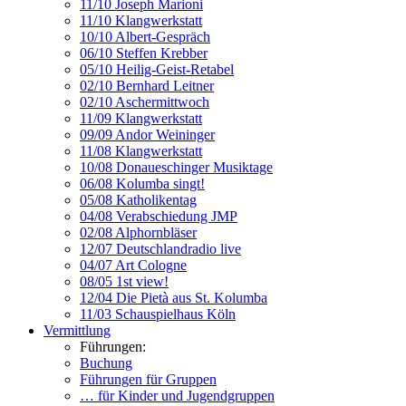
11/10 Joseph Marioni
11/10 Klangwerkstatt
10/10 Albert-Gespräch
06/10 Steffen Krebber
05/10 Heilig-Geist-Retabel
02/10 Bernhard Leitner
02/10 Aschermittwoch
11/09 Klangwerkstatt
09/09 Andor Weininger
11/08 Klangwerkstatt
10/08 Donaueschinger Musiktage
06/08 Kolumba singt!
05/08 Katholikentag
04/08 Verabschiedung JMP
02/08 Alphornbläser
12/07 Deutschlandradio live
04/07 Art Cologne
08/05 1st view!
12/04 Die Pietà aus St. Kolumba
11/03 Schauspielhaus Köln
Vermittlung
Führungen:
Buchung
Führungen für Gruppen
… für Kinder und Jugendgruppen