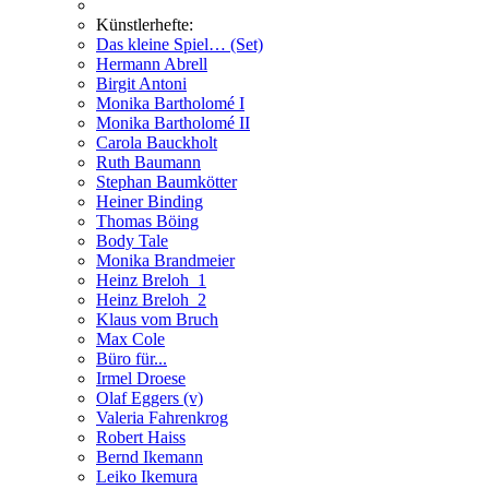
Künstlerhefte:
Das kleine Spiel… (Set)
Hermann Abrell
Birgit Antoni
Monika Bartholomé I
Monika Bartholomé II
Carola Bauckholt
Ruth Baumann
Stephan Baumkötter
Heiner Binding
Thomas Böing
Body Tale
Monika Brandmeier
Heinz Breloh_1
Heinz Breloh_2
Klaus vom Bruch
Max Cole
Büro für...
Irmel Droese
Olaf Eggers (v)
Valeria Fahrenkrog
Robert Haiss
Bernd Ikemann
Leiko Ikemura