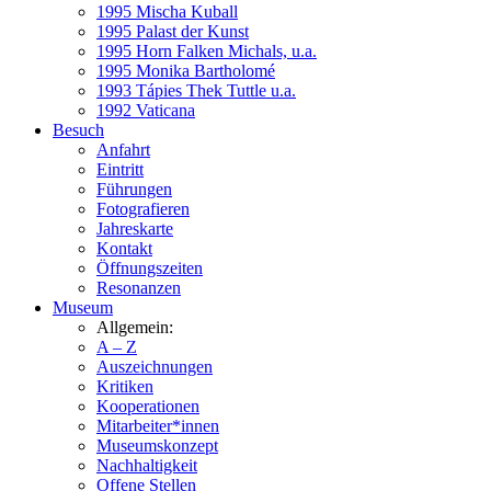
1995 Mischa Kuball
1995 Palast der Kunst
1995 Horn Falken Michals, u.a.
1995 Monika Bartholomé
1993 Tápies Thek Tuttle u.a.
1992 Vaticana
Besuch
Anfahrt
Eintritt
Führungen
Fotografieren
Jahreskarte
Kontakt
Öffnungszeiten
Resonanzen
Museum
Allgemein:
A – Z
Auszeichnungen
Kritiken
Kooperationen
Mitarbeiter*innen
Museumskonzept
Nachhaltigkeit
Offene Stellen