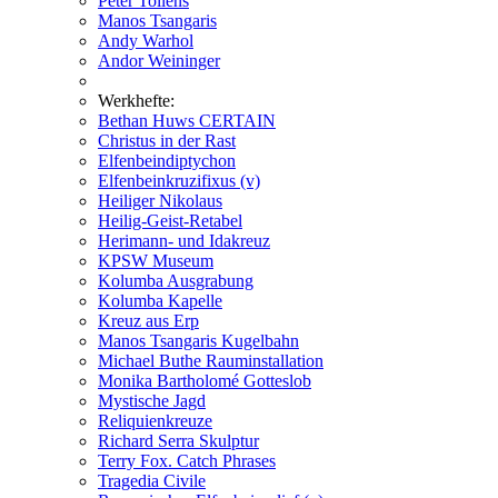
Peter Tollens
Manos Tsangaris
Andy Warhol
Andor Weininger
Werkhefte:
Bethan Huws CERTAIN
Christus in der Rast
Elfenbeindiptychon
Elfenbeinkruzifixus (v)
Heiliger Nikolaus
Heilig-Geist-Retabel
Herimann- und Idakreuz
KPSW Museum
Kolumba Ausgrabung
Kolumba Kapelle
Kreuz aus Erp
Manos Tsangaris Kugelbahn
Michael Buthe Rauminstallation
Monika Bartholomé Gotteslob
Mystische Jagd
Reliquienkreuze
Richard Serra Skulptur
Terry Fox. Catch Phrases
Tragedia Civile