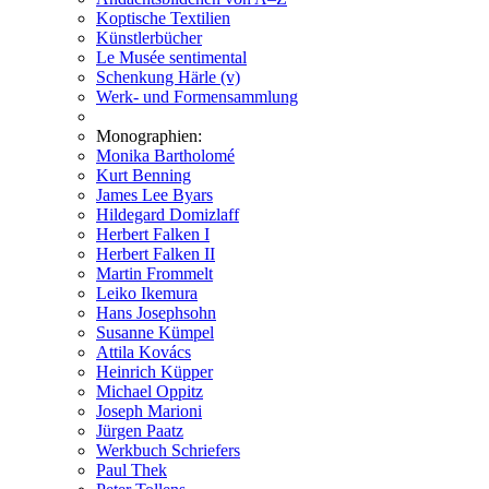
Koptische Textilien
Künstlerbücher
Le Musée sentimental
Schenkung Härle (v)
Werk- und Formensammlung
Monographien:
Monika Bartholomé
Kurt Benning
James Lee Byars
Hildegard Domizlaff
Herbert Falken I
Herbert Falken II
Martin Frommelt
Leiko Ikemura
Hans Josephsohn
Susanne Kümpel
Attila Kovács
Heinrich Küpper
Michael Oppitz
Joseph Marioni
Jürgen Paatz
Werkbuch Schriefers
Paul Thek