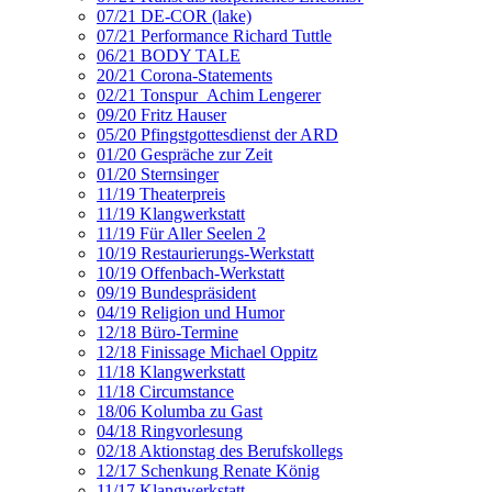
07/21 DE-COR (lake)
07/21 Performance Richard Tuttle
06/21 BODY TALE
20/21 Corona-Statements
02/21 Tonspur_Achim Lengerer
09/20 Fritz Hauser
05/20 Pfingstgottesdienst der ARD
01/20 Gespräche zur Zeit
01/20 Sternsinger
11/19 Theaterpreis
11/19 Klangwerkstatt
11/19 Für Aller Seelen 2
10/19 Restaurierungs-Werkstatt
10/19 Offenbach-Werkstatt
09/19 Bundespräsident
04/19 Religion und Humor
12/18 Büro-Termine
12/18 Finissage Michael Oppitz
11/18 Klangwerkstatt
11/18 Circumstance
18/06 Kolumba zu Gast
04/18 Ringvorlesung
02/18 Aktionstag des Berufskollegs
12/17 Schenkung Renate König
11/17 Klangwerkstatt