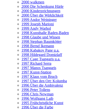
2000 walkmen
2000 Die Schenkung Härle
2000 Kinderzeichnungen
2000 Über die Wirklichkeit
1999 Andor Weininger
1999 Joseph Marioni
1999 Andy Warhol
1998 Kunsthalle Baden-Baden
1998 Glaube und Wissen
1998 Stephan Baumkötter
1998 Bernd Ikemann
1998 Kabakov Pane u.a.
1998 Hildegard Domizlaff
1997 Cage Tsangaris u.a.
1997 Richard Serra
1997 Manos Tsangaris
1997 Kunst-Station
1997 Klaus vom Bruch
1997 Über den Ort: Kolumba
1996 Über die Ambivalenz
1996 Peter Tollens
1996 Chris Newman
1996 Wolfgang Laib
1995 Frühchristliche Kunst
1996 Über die Farbe