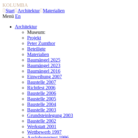
KOLUMBA
Start
Architektur
Materialien
Menü
En
Architektur
Museum:
Projekt
Peter Zumthor
Beteiligte
Materialien
Baumängel 2025
Baumängel 2023
Baumängel 2016
Einweihung 2007
Baustelle 2007
Richtfest 2006
Baustelle 2006
Baustelle 2005
Baustelle 2004
Baustelle 2003
Grundsteinlegung 2003
Baustelle 2002
Werkstatt 2001
Wettbewerb 1997
Auslobungstext 1996