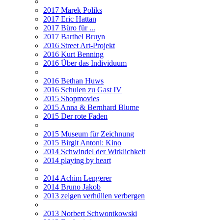
2017 Marek Poliks
2017 Eric Hattan
2017 Büro für ...
2017 Barthel Bruyn
2016 Street Art-Projekt
2016 Kurt Benning
2016 Über das Individuum
2016 Bethan Huws
2016 Schulen zu Gast IV
2015 Shopmovies
2015 Anna & Bernhard Blume
2015 Der rote Faden
2015 Museum für Zeichnung
2015 Birgit Antoni: Kino
2014 Schwindel der Wirklichkeit
2014 playing by heart
2014 Achim Lengerer
2014 Bruno Jakob
2013 zeigen verhüllen verbergen
2013 Norbert Schwontkowski