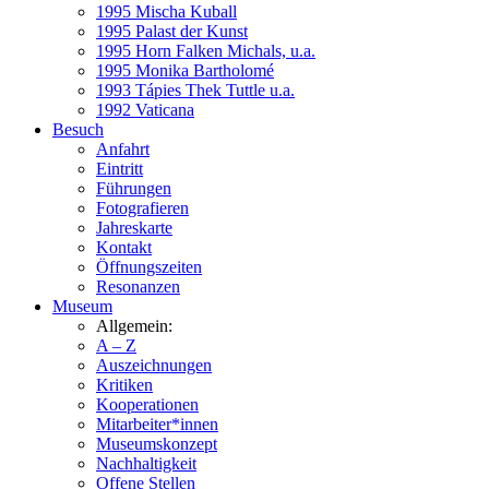
1995 Mischa Kuball
1995 Palast der Kunst
1995 Horn Falken Michals, u.a.
1995 Monika Bartholomé
1993 Tápies Thek Tuttle u.a.
1992 Vaticana
Besuch
Anfahrt
Eintritt
Führungen
Fotografieren
Jahreskarte
Kontakt
Öffnungszeiten
Resonanzen
Museum
Allgemein:
A – Z
Auszeichnungen
Kritiken
Kooperationen
Mitarbeiter*innen
Museumskonzept
Nachhaltigkeit
Offene Stellen