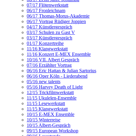
07/17 Flötenwerkstatt
06/17 Fronleichnam
06/17 Thomas-Morus-Akademie
06/17 Vortrag Rüdiger Joppien
04/17 Künstlergespräch
03/17 Schulen zu Gast V
03/17 Künstlergespräch
01/17 Konzertreihe
11/16 Klangwerkstatt
11/16 Konzert E-MEX Ensemble
10/16 VII. Albert Gespräch
07/16 Erzählter Vortrag
06/16 Eric Hattan & Julian Sartorius
06/16 Oper Köln - Liederabend
05/16 new talents
05/16 Harvey Death of Light
12/15 Trickfilmwerkstatt
11/15 Ukulelen-Ensemble
11/15 Lesewerkstatt
11/15 Klangwerkstatt
10/15 E-MEX Ensemble
10/15 Winterreise
10/15 Albert-Gespräch
09/15 European Workshop