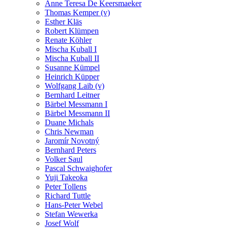
Anne Teresa De Keersmaeker
Thomas Kemper (v)
Esther Kläs
Robert Klümpen
Renate Köhler
Mischa Kuball I
Mischa Kuball II
Susanne Kümpel
Heinrich Küpper
Wolfgang Laib (v)
Bernhard Leitner
Bärbel Messmann I
Bärbel Messmann II
Duane Michals
Chris Newman
Jaromír Novotný
Bernhard Peters
Volker Saul
Pascal Schwaighofer
Yuji Takeoka
Peter Tollens
Richard Tuttle
Hans-Peter Webel
Stefan Wewerka
Josef Wolf