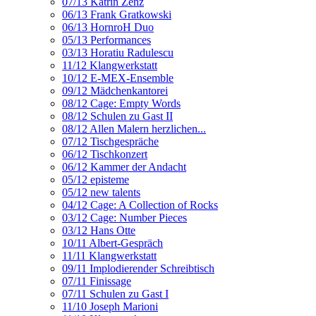
07/13 Katrin Zenz
06/13 Frank Gratkowski
06/13 HornroH Duo
05/13 Performances
03/13 Horatiu Radulescu
11/12 Klangwerkstatt
10/12 E-MEX-Ensemble
09/12 Mädchenkantorei
08/12 Cage: Empty Words
08/12 Schulen zu Gast II
08/12 Allen Malern herzlichen...
07/12 Tischgespräche
06/12 Tischkonzert
06/12 Kammer der Andacht
05/12 episteme
05/12 new talents
04/12 Cage: A Collection of Rocks
03/12 Cage: Number Pieces
03/12 Hans Otte
10/11 Albert-Gespräch
11/11 Klangwerkstatt
09/11 Implodierender Schreibtisch
07/11 Finissage
07/11 Schulen zu Gast I
11/10 Joseph Marioni