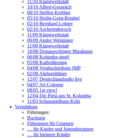
11/10 Klangwerkstatt
10/10 Albert-Gespräch
06/10 Steffen Krebber
05/10 Heilig-Geist-Retabel
02/10 Bernhard Leitner
02/10 Aschermittwoch
11/09 Klangwerkstatt
09/09 Andor Weininger
11/08 Klangwerkstatt
10/08 Donaueschinger Musiktage
06/08 Kolumba singt!
05/08 Katholikentag
04/08 Verabschiedung JMP
02/08 Alphornbläser
12/07 Deutschlandradio live
04/07 Art Cologne
08/05 1st view!
12/04 Die Pietà aus St. Kolumba
11/03 Schauspielhaus Köln
Vermittlung
Führungen:
Buchung
Führungen für Gruppen
… für Kinder und Jugendgruppen
… für kleinere Kinder