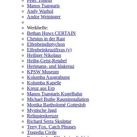
Peter Tollens
Manos Tsangaris
Andy Warhol
Andor Weininger
Werkhefte:
Bethan Huws CERTAIN
Christus in der Rast
Elfenbeindiptychon
Elfenbeinkruzifixus (v)
Heiliger Nikolaus
Heilig-Geist-Retabel
Herimann- und Idakreuz
KPSW Museum
Kolumba Ausgrabung
Kolumba Kapelle
Kreuz aus Erp
Manos Tsangaris Kugelbahn
Michael Buthe Rauminstallation
Monika Bartholomé Gotteslob
Mystische Jagd
Reliquienkreuze
Richard Serra Skulptur
Terry Fox. Catch Phrases
Tragedia Civile