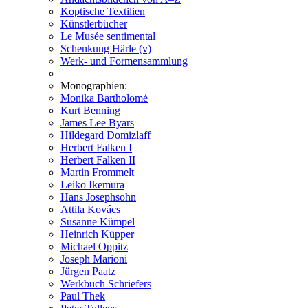
Koptische Textilien
Künstlerbücher
Le Musée sentimental
Schenkung Härle (v)
Werk- und Formensammlung
Monographien:
Monika Bartholomé
Kurt Benning
James Lee Byars
Hildegard Domizlaff
Herbert Falken I
Herbert Falken II
Martin Frommelt
Leiko Ikemura
Hans Josephsohn
Attila Kovács
Susanne Kümpel
Heinrich Küpper
Michael Oppitz
Joseph Marioni
Jürgen Paatz
Werkbuch Schriefers
Paul Thek