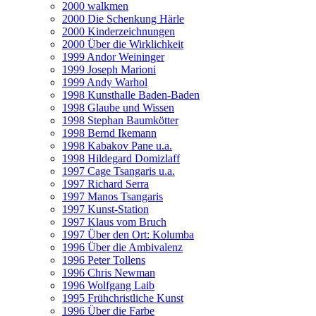
2000 walkmen
2000 Die Schenkung Härle
2000 Kinderzeichnungen
2000 Über die Wirklichkeit
1999 Andor Weininger
1999 Joseph Marioni
1999 Andy Warhol
1998 Kunsthalle Baden-Baden
1998 Glaube und Wissen
1998 Stephan Baumkötter
1998 Bernd Ikemann
1998 Kabakov Pane u.a.
1998 Hildegard Domizlaff
1997 Cage Tsangaris u.a.
1997 Richard Serra
1997 Manos Tsangaris
1997 Kunst-Station
1997 Klaus vom Bruch
1997 Über den Ort: Kolumba
1996 Über die Ambivalenz
1996 Peter Tollens
1996 Chris Newman
1996 Wolfgang Laib
1995 Frühchristliche Kunst
1996 Über die Farbe