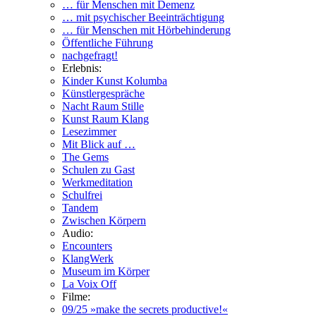
… für Menschen mit Demenz
… mit psychischer Beeinträchtigung
… für Menschen mit Hörbehinderung
Öffentliche Führung
nachgefragt!
Erlebnis:
Kinder Kunst Kolumba
Künstlergespräche
Nacht Raum Stille
Kunst Raum Klang
Lesezimmer
Mit Blick auf …
The Gems
Schulen zu Gast
Werkmeditation
Schulfrei
Tandem
Zwischen Körpern
Audio:
Encounters
KlangWerk
Museum im Körper
La Voix Off
Filme:
09/25 »make the secrets productive!«