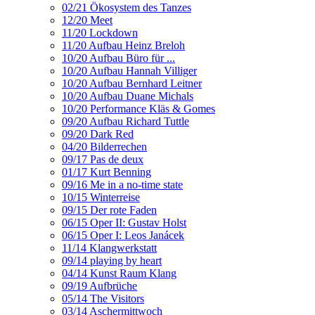
02/21 Ökosystem des Tanzes
12/20 Meet
11/20 Lockdown
11/20 Aufbau Heinz Breloh
10/20 Aufbau Büro für ...
10/20 Aufbau Hannah Villiger
10/20 Aufbau Bernhard Leitner
10/20 Aufbau Duane Michals
10/20 Performance Kläs & Gomes
09/20 Aufbau Richard Tuttle
09/20 Dark Red
04/20 Bilderrechen
09/17 Pas de deux
01/17 Kurt Benning
09/16 Me in a no-time state
10/15 Winterreise
09/15 Der rote Faden
06/15 Oper II: Gustav Holst
06/15 Oper I: Leos Janácek
11/14 Klangwerkstatt
09/14 playing by heart
04/14 Kunst Raum Klang
09/19 Aufbrüche
05/14 The Visitors
03/14 Aschermittwoch