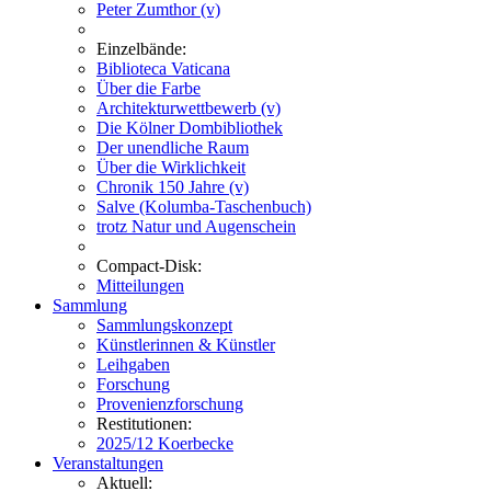
Peter Zumthor (v)
Einzelbände:
Biblioteca Vaticana
Über die Farbe
Architekturwettbewerb (v)
Die Kölner Dombibliothek
Der unendliche Raum
Über die Wirklichkeit
Chronik 150 Jahre (v)
Salve (Kolumba-Taschenbuch)
trotz Natur und Augenschein
Compact-Disk:
Mitteilungen
Sammlung
Sammlungskonzept
Künstlerinnen & Künstler
Leihgaben
Forschung
Provenienzforschung
Restitutionen:
2025/12 Koerbecke
Veranstaltungen
Aktuell: