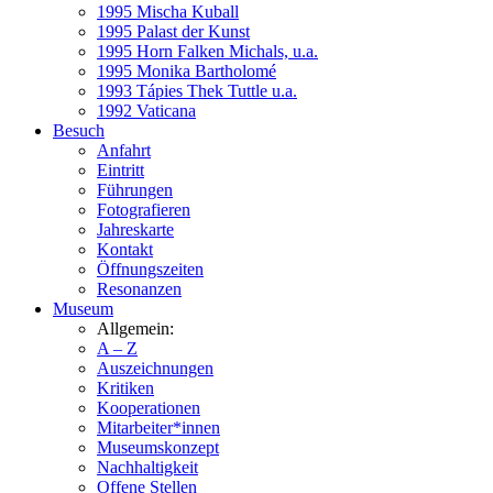
1995 Mischa Kuball
1995 Palast der Kunst
1995 Horn Falken Michals, u.a.
1995 Monika Bartholomé
1993 Tápies Thek Tuttle u.a.
1992 Vaticana
Besuch
Anfahrt
Eintritt
Führungen
Fotografieren
Jahreskarte
Kontakt
Öffnungszeiten
Resonanzen
Museum
Allgemein:
A – Z
Auszeichnungen
Kritiken
Kooperationen
Mitarbeiter*innen
Museumskonzept
Nachhaltigkeit
Offene Stellen