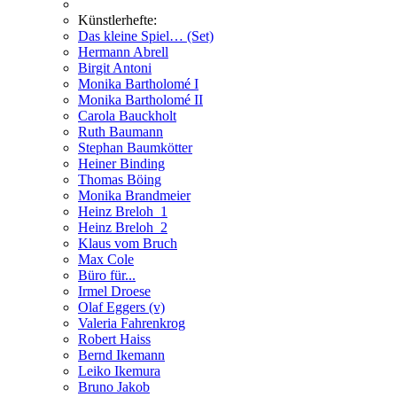
Künstlerhefte:
Das kleine Spiel… (Set)
Hermann Abrell
Birgit Antoni
Monika Bartholomé I
Monika Bartholomé II
Carola Bauckholt
Ruth Baumann
Stephan Baumkötter
Heiner Binding
Thomas Böing
Monika Brandmeier
Heinz Breloh_1
Heinz Breloh_2
Klaus vom Bruch
Max Cole
Büro für...
Irmel Droese
Olaf Eggers (v)
Valeria Fahrenkrog
Robert Haiss
Bernd Ikemann
Leiko Ikemura
Bruno Jakob