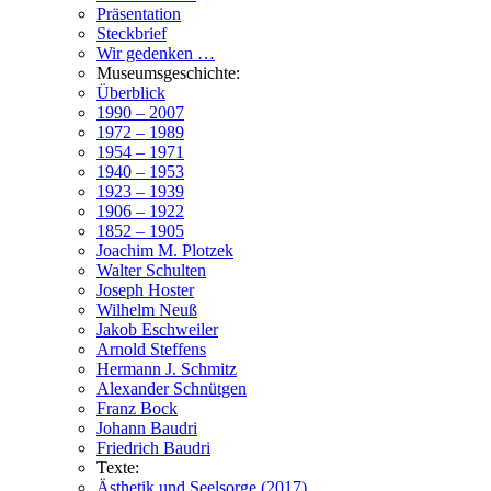
Präsentation
Steckbrief
Wir gedenken …
Museumsgeschichte:
Überblick
1990 – 2007
1972 – 1989
1954 – 1971
1940 – 1953
1923 – 1939
1906 – 1922
1852 – 1905
Joachim M. Plotzek
Walter Schulten
Joseph Hoster
Wilhelm Neuß
Jakob Eschweiler
Arnold Steffens
Hermann J. Schmitz
Alexander Schnütgen
Franz Bock
Johann Baudri
Friedrich Baudri
Texte:
Ästhetik und Seelsorge (2017)