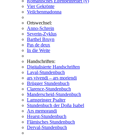
Romanisches Elfenbeinrelief (v)
Vier Gekrönte
Veilchenmadonna
Ortswechsel:
Anno-Schrein
Severin-Zyklus
Barthel Bruyn
Pas de deux
In die Weite
Handschriften:
Digitalisierte Handschriften
Laval-Stundenbuch
ars vivendi – ars moriendi
Brügger Stundenbuch
Clarence-Stundenbuch
Manderscheid-Stundenbuch
Lamspringer Psalter
Stundenbuch der Doña Isabel
Ars memorandi
Hearst-Stundenbuch
Flämisches Stundenbuch
Derval-Stundenbuch