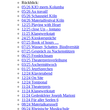
Rückblick:
05/26 KIO meets Kolumba
05/26 Au travail!
05/26 Schauspiel Köln
04/26 Materialfestival Köln
12/25 Playing with Heart
12/25 close Up – lontano
11/25 Klangwerkstatt
24/25 Kioskgespräche
07/25 Book of hours …
07/25 Wasser, Schatten, Biodiversität
07/25 Gespräch zu Nackenstützen
06/25 Fronleichnam
03/25 Theaterpreisverleihung
03/25 Aschermittwoch
01/25 JetztSprechen
12/24 Klavierabend
12/24 On Site
12/24 Toniponal
11/24 Theaterpreis
11/24 Klangwerkstatt
11/24 Gedenkfeier Joseph Marioni
11/24 Für aller Seelen 6
08/24 Materialkarussell
06/24 Rheinische Musikschule