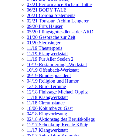
07/21 Performance Richard Tuttle
06/21 BODY TALE
20/21 Corona-Statements
02/21 Tonspur_Achim Lengerer
09/20 Fritz Hauser
05/20 Pfingstgottesdienst der ARD
01/20 Gespräche zur Zeit
01/20 Sternsinger
11/19 Theaterpreis
11/19 Klangwerkstatt
11/19 Für Aller Seelen 2
10/19 Restaurierungs-Werkstatt
10/19 Offenbach-Werkstatt
09/19 Bundespräsident
04/19 Religion und Humor
12/18 Büro-Termine
12/18 Finissage Michael Oppitz
11/18 Klangwerkstatt
11/18 Circumstance
18/06 Kolumba zu Gast
04/18 Ringvorlesung
02/18 Aktionstag des Berufskollegs
12/17 Schenkung Renate König
11/17 Klangwerkstatt
08/17 Zehn Jahre Kolumba