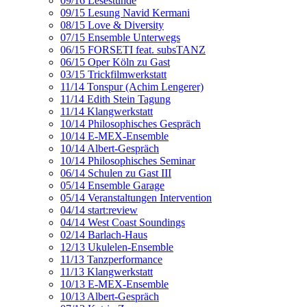
09/16 Lesestunde
09/15 Lesung Navid Kermani
08/15 Love & Diversity
07/15 Ensemble Unterwegs
06/15 FORSETI feat. subsTANZ
06/15 Oper Köln zu Gast
03/15 Trickfilmwerkstatt
11/14 Tonspur (Achim Lengerer)
11/14 Edith Stein Tagung
11/14 Klangwerkstatt
10/14 Philosophisches Gespräch
10/14 E-MEX-Ensemble
10/14 Albert-Gespräch
10/14 Philosophisches Seminar
06/14 Schulen zu Gast III
05/14 Ensemble Garage
05/14 Veranstaltungen Intervention
04/14 start:review
04/14 West Coast Soundings
02/14 Barlach-Haus
12/13 Ukulelen-Ensemble
11/13 Tanzperformance
11/13 Klangwerkstatt
10/13 E-MEX-Ensemble
10/13 Albert-Gespräch