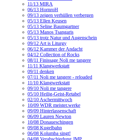
11/13 MIRA
06/13 HornroH
09/13 zeigen verhüllen verbergen
05/13 Ellen Keusen
05/13 Seline Baumgartner
05/13 Manos Tsangaris
05/13 trotz Natur und Augenschein
09/12 Art is Liturgy
06/12 Kammer der Andacht
04/12 Collection of Rocks
08/11 Finissage Noli me tangere
11/11 Klangwerkstatt
09/11 denken
07/11 Noli me tangere - reloaded
11/10 Klangwerkstatt
09/10 Noli me tangere
05/10 Heilig-Geist-Retabel
02/10 Aschermittwoch
10/09 WDR meister.werke
09/09 Hinterlassenschaft
06/09 Lauren Newton
10/08 Donaueschingen
09/08 Kugelbahn
06/08 Kolumba singt!
04/08 Verabschiedung JMP