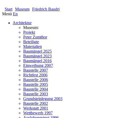
KOLUMBA
Start
Museum
Friedrich Baudri
Menü
En
Architektur
Museum:
Projekt
Peter Zumthor
Beteiligte
Materialien
Baumängel 2025
Baumängel 2023
Baumängel 2016
Einweihung 2007
Baustelle 2007
Richtfest 2006
Baustelle 2006
Baustelle 2005
Baustelle 2004
Baustelle 2003
Grundsteinlegung 2003
Baustelle 2002
Werkstatt 2001
Wettbewerb 1997
Auslobungstext 1996