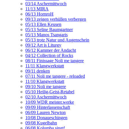
03/14 Aschermittwoch
11/13 MIRA
06/13 HornroH
09/13 zeigen verhüllen verbergen
05/13 Ellen Keusen
05/13 Seline Baumgartner
05/13 Manos Tsangaris
05/13 trotz Natur und Augenschein
09/12 Art is Liturgy
06/12 Kammer der Andacht
04/12 Collection of Rocks
08/11 Finissage Noli me tangere
11/11 Klangwerkstatt
09/11 denken
07/11 Noli me tangere - reloaded
11/10 Klangwerkstatt
09/10 Noli me tangere
05/10 Heilig-Geist-Retabel
02/10 Aschermittwoch
10/09 WDR meister.werke
09/09 Hinterlassenschaft
06/09 Lauren Newton
10/08 Donaueschingen
09/08 Kugelbahn
06/08 Kolumba singt!