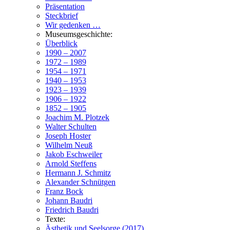
Präsentation
Steckbrief
Wir gedenken …
Museumsgeschichte:
Überblick
1990 – 2007
1972 – 1989
1954 – 1971
1940 – 1953
1923 – 1939
1906 – 1922
1852 – 1905
Joachim M. Plotzek
Walter Schulten
Joseph Hoster
Wilhelm Neuß
Jakob Eschweiler
Arnold Steffens
Hermann J. Schmitz
Alexander Schnütgen
Franz Bock
Johann Baudri
Friedrich Baudri
Texte:
Ästhetik und Seelsorge (2017)