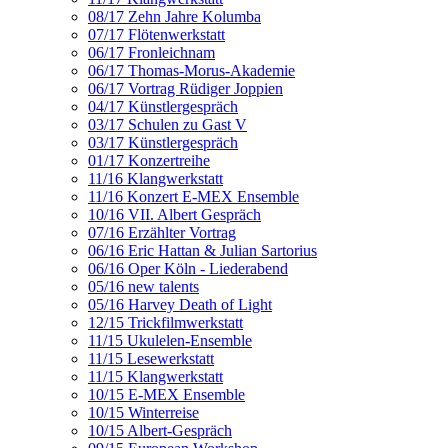
08/17 Zehn Jahre Kolumba
07/17 Flötenwerkstatt
06/17 Fronleichnam
06/17 Thomas-Morus-Akademie
06/17 Vortrag Rüdiger Joppien
04/17 Künstlergespräch
03/17 Schulen zu Gast V
03/17 Künstlergespräch
01/17 Konzertreihe
11/16 Klangwerkstatt
11/16 Konzert E-MEX Ensemble
10/16 VII. Albert Gespräch
07/16 Erzählter Vortrag
06/16 Eric Hattan & Julian Sartorius
06/16 Oper Köln - Liederabend
05/16 new talents
05/16 Harvey Death of Light
12/15 Trickfilmwerkstatt
11/15 Ukulelen-Ensemble
11/15 Lesewerkstatt
11/15 Klangwerkstatt
10/15 E-MEX Ensemble
10/15 Winterreise
10/15 Albert-Gespräch