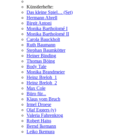
Künstlerhefte:
Das kleine Spiel… (Set)
Hermann Abrell
Birgit Antoni
Monika Bartholomé I
Monika Bartholomé II
Carola Bauckholt
Ruth Baumann
Stephan Baumkötter
Heiner Binding
Thomas Böing
Body Tale
Monika Brandmeier
Heinz Breloh_1
Heinz Breloh_2
Max Cole
Büro für...
Klaus vom Bruch
Irmel Droese
Olaf Eggers (v)
Valeria Fahrenkrog
Robert Haiss
Bernd Ikemann
Leiko Ikemura