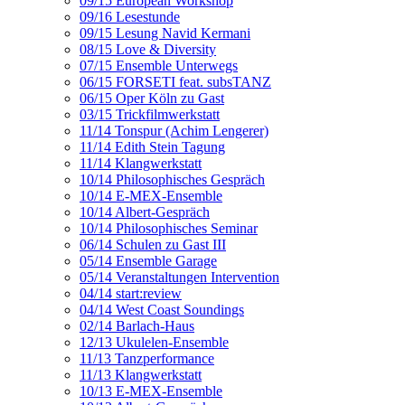
09/15 European Workshop
09/16 Lesestunde
09/15 Lesung Navid Kermani
08/15 Love & Diversity
07/15 Ensemble Unterwegs
06/15 FORSETI feat. subsTANZ
06/15 Oper Köln zu Gast
03/15 Trickfilmwerkstatt
11/14 Tonspur (Achim Lengerer)
11/14 Edith Stein Tagung
11/14 Klangwerkstatt
10/14 Philosophisches Gespräch
10/14 E-MEX-Ensemble
10/14 Albert-Gespräch
10/14 Philosophisches Seminar
06/14 Schulen zu Gast III
05/14 Ensemble Garage
05/14 Veranstaltungen Intervention
04/14 start:review
04/14 West Coast Soundings
02/14 Barlach-Haus
12/13 Ukulelen-Ensemble
11/13 Tanzperformance
11/13 Klangwerkstatt
10/13 E-MEX-Ensemble