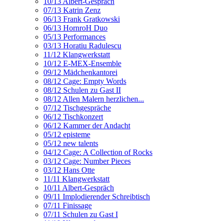
10/13 Albert-Gespräch
07/13 Katrin Zenz
06/13 Frank Gratkowski
06/13 HornroH Duo
05/13 Performances
03/13 Horatiu Radulescu
11/12 Klangwerkstatt
10/12 E-MEX-Ensemble
09/12 Mädchenkantorei
08/12 Cage: Empty Words
08/12 Schulen zu Gast II
08/12 Allen Malern herzlichen...
07/12 Tischgespräche
06/12 Tischkonzert
06/12 Kammer der Andacht
05/12 episteme
05/12 new talents
04/12 Cage: A Collection of Rocks
03/12 Cage: Number Pieces
03/12 Hans Otte
11/11 Klangwerkstatt
10/11 Albert-Gespräch
09/11 Implodierender Schreibtisch
07/11 Finissage
07/11 Schulen zu Gast I