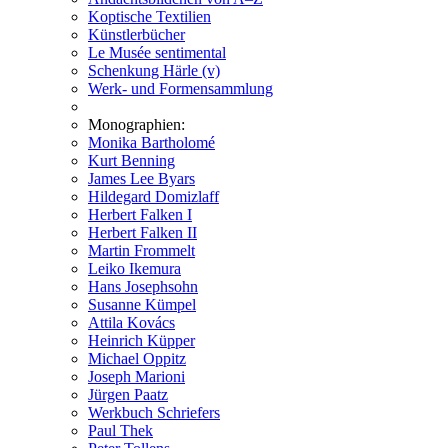
Koptische Textilien
Künstlerbücher
Le Musée sentimental
Schenkung Härle (v)
Werk- und Formensammlung
Monographien:
Monika Bartholomé
Kurt Benning
James Lee Byars
Hildegard Domizlaff
Herbert Falken I
Herbert Falken II
Martin Frommelt
Leiko Ikemura
Hans Josephsohn
Susanne Kümpel
Attila Kovács
Heinrich Küpper
Michael Oppitz
Joseph Marioni
Jürgen Paatz
Werkbuch Schriefers
Paul Thek