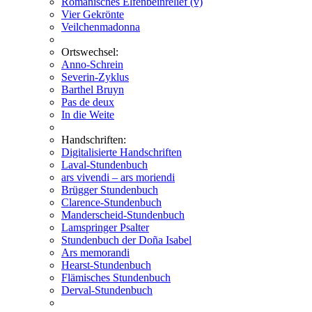
Romanisches Elfenbeinrelief (v)
Vier Gekrönte
Veilchenmadonna
Ortswechsel:
Anno-Schrein
Severin-Zyklus
Barthel Bruyn
Pas de deux
In die Weite
Handschriften:
Digitalisierte Handschriften
Laval-Stundenbuch
ars vivendi – ars moriendi
Brügger Stundenbuch
Clarence-Stundenbuch
Manderscheid-Stundenbuch
Lamspringer Psalter
Stundenbuch der Doña Isabel
Ars memorandi
Hearst-Stundenbuch
Flämisches Stundenbuch
Derval-Stundenbuch