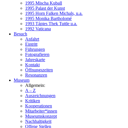
1995 Mischa Kuball
1995 Palast der Kunst
1995 Horn Falken Michals, u.a.
1995 Monika Bartholomé
1993 Tápies Thek Tuttle u.a.
1992 Vaticana
Besuch
Anfahrt
Eintritt
Führungen
Fotografieren
Jahreskarte
Kontakt
Öffnungszeiten
Resonanzen
Museum
Allgemein:
A – Z
Auszeichnungen
Kritiken
Kooperationen
Mitarbeiter*innen
Museumskonzept
Nachhaltigkeit
Offene Stellen