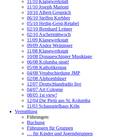
11/10 Klangwerkstatt
11/10 Joseph Marioni
10/10 Albert-Gespräch
06/10 Steffen Krebber
05/10 Heilig-Geist-Retabel
02/10 Bernhard Leitner
02/10 Aschermittwoch
11/09 Klangwerkstatt
09/09 Andor Weininger
11/08 Klangwerkstatt
10/08 Donaueschinger Musiktage
06/08 Kolumba singt!
05/08 Katholikentag
04/08 Verabschiedung JMP
02/08 Alphornbläser
12/07 Deutschlandradio live
04/07 Art Cologne
08/05 1st view!
12/04 Die Pietà aus St. Kolumba
11/03 Schauspielhaus Köln
Vermittlung
Führungen:
Buchung
Führungen für Gruppen
… für Kinder und Jugendgruppen