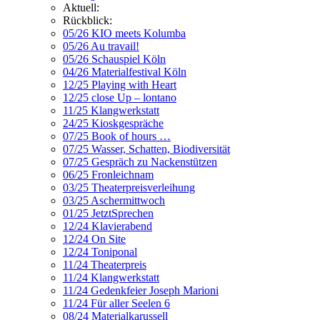
Aktuell:
Rückblick:
05/26 KIO meets Kolumba
05/26 Au travail!
05/26 Schauspiel Köln
04/26 Materialfestival Köln
12/25 Playing with Heart
12/25 close Up – lontano
11/25 Klangwerkstatt
24/25 Kioskgespräche
07/25 Book of hours …
07/25 Wasser, Schatten, Biodiversität
07/25 Gespräch zu Nackenstützen
06/25 Fronleichnam
03/25 Theaterpreisverleihung
03/25 Aschermittwoch
01/25 JetztSprechen
12/24 Klavierabend
12/24 On Site
12/24 Toniponal
11/24 Theaterpreis
11/24 Klangwerkstatt
11/24 Gedenkfeier Joseph Marioni
11/24 Für aller Seelen 6
08/24 Materialkarussell