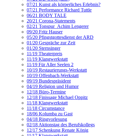
07/21 Kunst als körperliches Erlebnis?
07/21 Performance Richard Tuttle
06/21 BODY TALE
20/21 Corona-Statements
02/21 Tonspur_Achim Lengerer
09/20 Fritz Hauser
05/20 Pfingstgottesdienst der ARD
01/20 Gespräche zur Zeit
01/20 Sternsinger
11/19 Theaterpreis
11/19 Klangwerkstatt
11/19 Für Aller Seelen 2
10/19 Restaurierungs-Werkstatt
10/19 Offenbach-Werkstatt
09/19 Bundespräsident
04/19 Religion und Humor
12/18 Büro-Termine
12/18 Finissage Michael Oppitz
11/18 Klangwerkstatt
11/18 Circumstance
18/06 Kolumba zu Gast
04/18 Ringvorlesung
02/18 Aktionstag des Berufskollegs
12/17 Schenkung Renate König
11/17 Klangwerkstatt