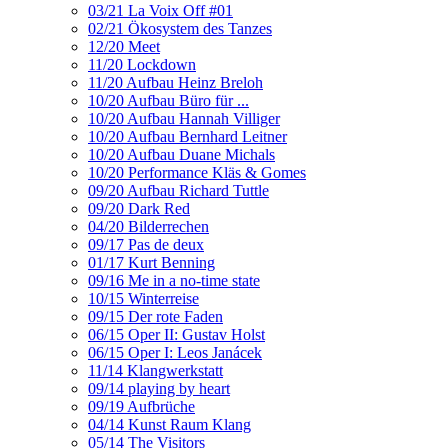
03/21 La Voix Off #01
02/21 Ökosystem des Tanzes
12/20 Meet
11/20 Lockdown
11/20 Aufbau Heinz Breloh
10/20 Aufbau Büro für ...
10/20 Aufbau Hannah Villiger
10/20 Aufbau Bernhard Leitner
10/20 Aufbau Duane Michals
10/20 Performance Kläs & Gomes
09/20 Aufbau Richard Tuttle
09/20 Dark Red
04/20 Bilderrechen
09/17 Pas de deux
01/17 Kurt Benning
09/16 Me in a no-time state
10/15 Winterreise
09/15 Der rote Faden
06/15 Oper II: Gustav Holst
06/15 Oper I: Leos Janácek
11/14 Klangwerkstatt
09/14 playing by heart
09/19 Aufbrüche
04/14 Kunst Raum Klang
05/14 The Visitors