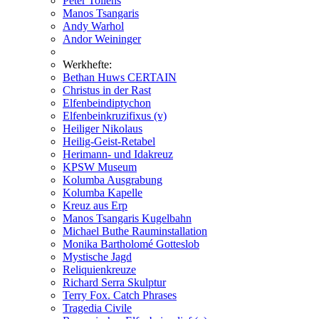
Peter Tollens
Manos Tsangaris
Andy Warhol
Andor Weininger
Werkhefte:
Bethan Huws CERTAIN
Christus in der Rast
Elfenbeindiptychon
Elfenbeinkruzifixus (v)
Heiliger Nikolaus
Heilig-Geist-Retabel
Herimann- und Idakreuz
KPSW Museum
Kolumba Ausgrabung
Kolumba Kapelle
Kreuz aus Erp
Manos Tsangaris Kugelbahn
Michael Buthe Rauminstallation
Monika Bartholomé Gotteslob
Mystische Jagd
Reliquienkreuze
Richard Serra Skulptur
Terry Fox. Catch Phrases
Tragedia Civile