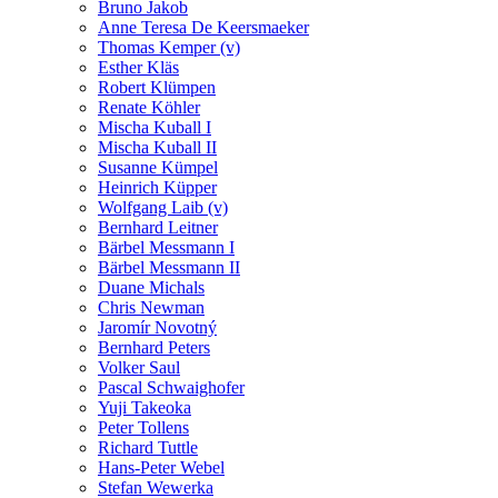
Bruno Jakob
Anne Teresa De Keersmaeker
Thomas Kemper (v)
Esther Kläs
Robert Klümpen
Renate Köhler
Mischa Kuball I
Mischa Kuball II
Susanne Kümpel
Heinrich Küpper
Wolfgang Laib (v)
Bernhard Leitner
Bärbel Messmann I
Bärbel Messmann II
Duane Michals
Chris Newman
Jaromír Novotný
Bernhard Peters
Volker Saul
Pascal Schwaighofer
Yuji Takeoka
Peter Tollens
Richard Tuttle
Hans-Peter Webel
Stefan Wewerka