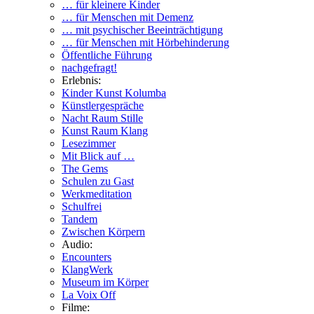
… für kleinere Kinder
… für Menschen mit Demenz
… mit psychischer Beeinträchtigung
… für Menschen mit Hörbehinderung
Öffentliche Führung
nachgefragt!
Erlebnis:
Kinder Kunst Kolumba
Künstlergespräche
Nacht Raum Stille
Kunst Raum Klang
Lesezimmer
Mit Blick auf …
The Gems
Schulen zu Gast
Werkmeditation
Schulfrei
Tandem
Zwischen Körpern
Audio:
Encounters
KlangWerk
Museum im Körper
La Voix Off
Filme: