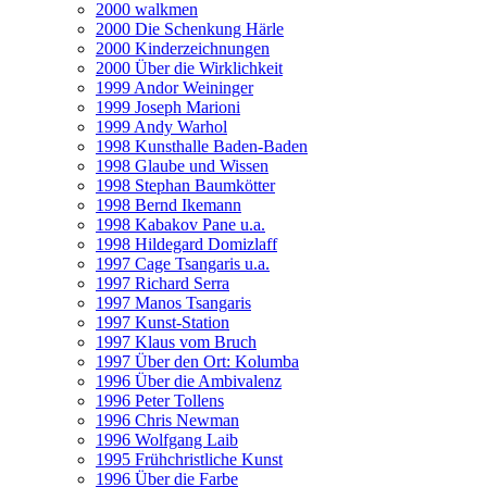
2000 walkmen
2000 Die Schenkung Härle
2000 Kinderzeichnungen
2000 Über die Wirklichkeit
1999 Andor Weininger
1999 Joseph Marioni
1999 Andy Warhol
1998 Kunsthalle Baden-Baden
1998 Glaube und Wissen
1998 Stephan Baumkötter
1998 Bernd Ikemann
1998 Kabakov Pane u.a.
1998 Hildegard Domizlaff
1997 Cage Tsangaris u.a.
1997 Richard Serra
1997 Manos Tsangaris
1997 Kunst-Station
1997 Klaus vom Bruch
1997 Über den Ort: Kolumba
1996 Über die Ambivalenz
1996 Peter Tollens
1996 Chris Newman
1996 Wolfgang Laib
1995 Frühchristliche Kunst
1996 Über die Farbe