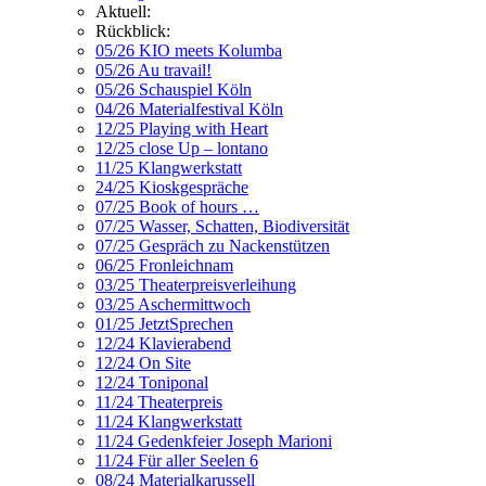
Aktuell:
Rückblick:
05/26 KIO meets Kolumba
05/26 Au travail!
05/26 Schauspiel Köln
04/26 Materialfestival Köln
12/25 Playing with Heart
12/25 close Up – lontano
11/25 Klangwerkstatt
24/25 Kioskgespräche
07/25 Book of hours …
07/25 Wasser, Schatten, Biodiversität
07/25 Gespräch zu Nackenstützen
06/25 Fronleichnam
03/25 Theaterpreisverleihung
03/25 Aschermittwoch
01/25 JetztSprechen
12/24 Klavierabend
12/24 On Site
12/24 Toniponal
11/24 Theaterpreis
11/24 Klangwerkstatt
11/24 Gedenkfeier Joseph Marioni
11/24 Für aller Seelen 6
08/24 Materialkarussell