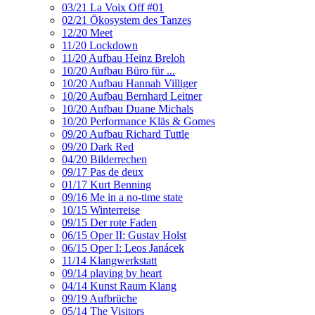
03/21 La Voix Off #01
02/21 Ökosystem des Tanzes
12/20 Meet
11/20 Lockdown
11/20 Aufbau Heinz Breloh
10/20 Aufbau Büro für ...
10/20 Aufbau Hannah Villiger
10/20 Aufbau Bernhard Leitner
10/20 Aufbau Duane Michals
10/20 Performance Kläs & Gomes
09/20 Aufbau Richard Tuttle
09/20 Dark Red
04/20 Bilderrechen
09/17 Pas de deux
01/17 Kurt Benning
09/16 Me in a no-time state
10/15 Winterreise
09/15 Der rote Faden
06/15 Oper II: Gustav Holst
06/15 Oper I: Leos Janácek
11/14 Klangwerkstatt
09/14 playing by heart
04/14 Kunst Raum Klang
09/19 Aufbrüche
05/14 The Visitors