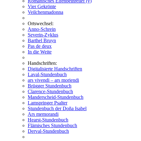
Romanisches Elfenbeinrelief (v)
Vier Gekrönte
Veilchenmadonna
Ortswechsel:
Anno-Schrein
Severin-Zyklus
Barthel Bruyn
Pas de deux
In die Weite
Handschriften:
Digitalisierte Handschriften
Laval-Stundenbuch
ars vivendi – ars moriendi
Brügger Stundenbuch
Clarence-Stundenbuch
Manderscheid-Stundenbuch
Lamspringer Psalter
Stundenbuch der Doña Isabel
Ars memorandi
Hearst-Stundenbuch
Flämisches Stundenbuch
Derval-Stundenbuch