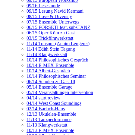
09/15 European Workshop
09/16 Lesestunde
09/15 Lesung Navid Kermani
08/15 Love & Diversity
07/15 Ensemble Unterwegs
06/15 FORSETI feat. subsTANZ
06/15 Oper Köln zu Gast
03/15 Trickfilmwerkstatt
11/14 Tonspur (Achim Lengerer)
11/14 Edith Stein Tagung
11/14 Klangwerkstatt
10/14 Philosophisches Gespräch
10/14 E-MEX-Ensemble
10/14 Albert-Gespräch
10/14 Philosophisches Seminar
06/14 Schulen zu Gast III
05/14 Ensemble Garage
05/14 Veranstaltungen Intervention
04/14 start:review
04/14 West Coast Soundings
02/14 Barlach-Haus
12/13 Ukulelen-Ensemble
11/13 Tanzperformance
11/13 Klangwerkstatt
10/13 E-MEX-Ensemble