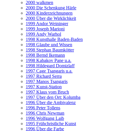
2000 walkmen
2000 Die Schenkung Härle
2000 Kinderzeichnungen
2000 Über die Wirklichkeit
1999 Andor Weininger
1999 Joseph Marioni
1999 Andy Warhol
1998 Kunsthalle Baden-Baden
1998 Glaube und Wissen
1998 Stephan Baumkötter
1998 Bernd Ikemann
1998 Kabakov Pane u.a.
1998 Hildegard Domizlaff
1997 Cage Tsangaris u.a.
1997 Richard Serra
1997 Manos Tsangaris
1997 Kunst-Station
1997 Klaus vom Bruch
1997 Über den Ort: Kolumba
1996 Über die Ambivalenz
1996 Peter Tollens
1996 Chris Newman
1996 Wolfgang Laib
1995 Frühchristliche Kunst
1996 Über die Farbe