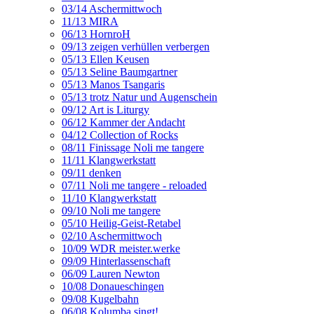
03/14 Aschermittwoch
11/13 MIRA
06/13 HornroH
09/13 zeigen verhüllen verbergen
05/13 Ellen Keusen
05/13 Seline Baumgartner
05/13 Manos Tsangaris
05/13 trotz Natur und Augenschein
09/12 Art is Liturgy
06/12 Kammer der Andacht
04/12 Collection of Rocks
08/11 Finissage Noli me tangere
11/11 Klangwerkstatt
09/11 denken
07/11 Noli me tangere - reloaded
11/10 Klangwerkstatt
09/10 Noli me tangere
05/10 Heilig-Geist-Retabel
02/10 Aschermittwoch
10/09 WDR meister.werke
09/09 Hinterlassenschaft
06/09 Lauren Newton
10/08 Donaueschingen
09/08 Kugelbahn
06/08 Kolumba singt!