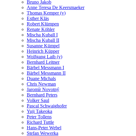
Bruno Jakob
Anne Teresa De Keersmaeker
Thomas Kemper (v)
Esther Kläs
Robert Klümpen
Renate Köhler
Mischa Kuball I
Mischa Kuball II
Susanne Kümpel
Heinrich Küpper
Wolfgang Laib (v)
Bernhard Leitner
Bärbel Messmann I
Bärbel Messmann II
Duane Michals
Chris Newman
Jaromír Novotný
Bernhard Peters
Volker Saul
Pascal Schwaighofer
Yuji Takeoka
Peter Tollens
Richard Tuttle
Hans-Peter Webel
Stefan Wewerka