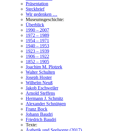
Präsentation
Steckbrief
Wir gedenken …
Museumsgeschichte:
Überblick
1990 – 2007
1972 – 1989
1954 – 1971
1940 – 1953
1923 – 1939
1906 – 1922
1852 – 1905
Joachim M. Plotzek
Walter Schulten
Joseph Hoster
Wilhelm Neuß
Jakob Eschweiler
Arnold Steffens
Hermann J. Schmitz
Alexander Schnütgen
Franz Bock
Johann Baudri
Friedrich Baudri
Texte:
Ästhetik und Seelsorge (2017)