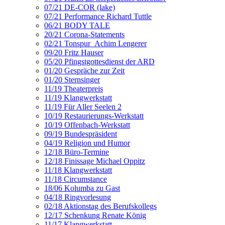
07/21 DE-COR (lake)
07/21 Performance Richard Tuttle
06/21 BODY TALE
20/21 Corona-Statements
02/21 Tonspur_Achim Lengerer
09/20 Fritz Hauser
05/20 Pfingstgottesdienst der ARD
01/20 Gespräche zur Zeit
01/20 Sternsinger
11/19 Theaterpreis
11/19 Klangwerkstatt
11/19 Für Aller Seelen 2
10/19 Restaurierungs-Werkstatt
10/19 Offenbach-Werkstatt
09/19 Bundespräsident
04/19 Religion und Humor
12/18 Büro-Termine
12/18 Finissage Michael Oppitz
11/18 Klangwerkstatt
11/18 Circumstance
18/06 Kolumba zu Gast
04/18 Ringvorlesung
02/18 Aktionstag des Berufskollegs
12/17 Schenkung Renate König
11/17 Klangwerkstatt