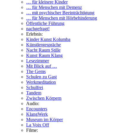
… für kleinere Kinder
… für Menschen mit Demenz
… mit psychischer Beeinträchtigung
… für Menschen mit Hörbehinderung
Öffentliche Führung
nachgefragt!
Erlebnis:
Kinder Kunst Kolumba
Künstlergespräche
Nacht Raum Stille
Kunst Raum Klang
Lesezimmer
Mit Blick auf …
The Gems
Schulen zu Gast
Werkmeditation
Schulfrei
Tandem
Zwischen Körpern
Audio:
Encounters
KlangWerk
Museum im Körper
La Voix Off
Filme: