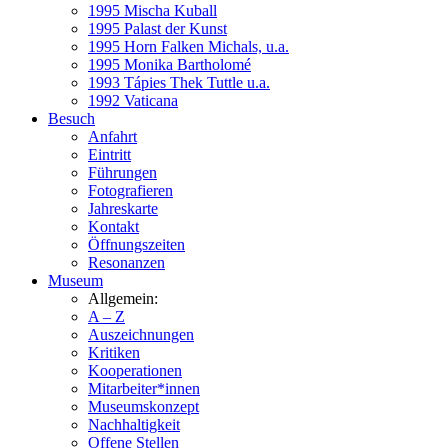
1995 Mischa Kuball
1995 Palast der Kunst
1995 Horn Falken Michals, u.a.
1995 Monika Bartholomé
1993 Tápies Thek Tuttle u.a.
1992 Vaticana
Besuch
Anfahrt
Eintritt
Führungen
Fotografieren
Jahreskarte
Kontakt
Öffnungszeiten
Resonanzen
Museum
Allgemein:
A – Z
Auszeichnungen
Kritiken
Kooperationen
Mitarbeiter*innen
Museumskonzept
Nachhaltigkeit
Offene Stellen