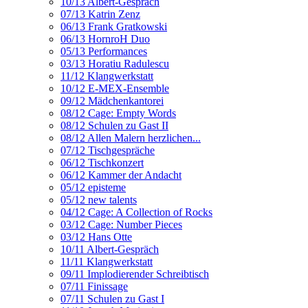
10/13 Albert-Gespräch
07/13 Katrin Zenz
06/13 Frank Gratkowski
06/13 HornroH Duo
05/13 Performances
03/13 Horatiu Radulescu
11/12 Klangwerkstatt
10/12 E-MEX-Ensemble
09/12 Mädchenkantorei
08/12 Cage: Empty Words
08/12 Schulen zu Gast II
08/12 Allen Malern herzlichen...
07/12 Tischgespräche
06/12 Tischkonzert
06/12 Kammer der Andacht
05/12 episteme
05/12 new talents
04/12 Cage: A Collection of Rocks
03/12 Cage: Number Pieces
03/12 Hans Otte
10/11 Albert-Gespräch
11/11 Klangwerkstatt
09/11 Implodierender Schreibtisch
07/11 Finissage
07/11 Schulen zu Gast I