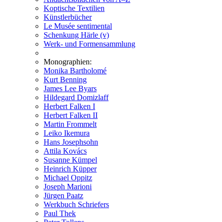
Koptische Textilien
Künstlerbücher
Le Musée sentimental
Schenkung Härle (v)
Werk- und Formensammlung
Monographien:
Monika Bartholomé
Kurt Benning
James Lee Byars
Hildegard Domizlaff
Herbert Falken I
Herbert Falken II
Martin Frommelt
Leiko Ikemura
Hans Josephsohn
Attila Kovács
Susanne Kümpel
Heinrich Küpper
Michael Oppitz
Joseph Marioni
Jürgen Paatz
Werkbuch Schriefers
Paul Thek