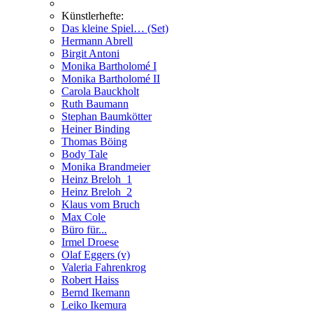
Künstlerhefte:
Das kleine Spiel… (Set)
Hermann Abrell
Birgit Antoni
Monika Bartholomé I
Monika Bartholomé II
Carola Bauckholt
Ruth Baumann
Stephan Baumkötter
Heiner Binding
Thomas Böing
Body Tale
Monika Brandmeier
Heinz Breloh_1
Heinz Breloh_2
Klaus vom Bruch
Max Cole
Büro für...
Irmel Droese
Olaf Eggers (v)
Valeria Fahrenkrog
Robert Haiss
Bernd Ikemann
Leiko Ikemura