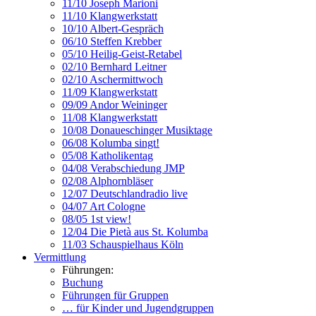
11/10 Joseph Marioni
11/10 Klangwerkstatt
10/10 Albert-Gespräch
06/10 Steffen Krebber
05/10 Heilig-Geist-Retabel
02/10 Bernhard Leitner
02/10 Aschermittwoch
11/09 Klangwerkstatt
09/09 Andor Weininger
11/08 Klangwerkstatt
10/08 Donaueschinger Musiktage
06/08 Kolumba singt!
05/08 Katholikentag
04/08 Verabschiedung JMP
02/08 Alphornbläser
12/07 Deutschlandradio live
04/07 Art Cologne
08/05 1st view!
12/04 Die Pietà aus St. Kolumba
11/03 Schauspielhaus Köln
Vermittlung
Führungen:
Buchung
Führungen für Gruppen
… für Kinder und Jugendgruppen