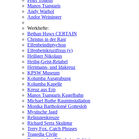
Peter Tollens
Manos Tsangaris
Andy Warhol
Andor Weininger
Werkhefte:
Bethan Huws CERTAIN
Christus in der Rast
Elfenbeindiptychon
Elfenbeinkruzifixus (v)
Heiliger Nikolaus
Heilig-Geist-Retabel
Herimann- und Idakreuz
KPSW Museum
Kolumba Ausgrabung
Kolumba Kapelle
Kreuz aus Erp
Manos Tsangaris Kugelbahn
Michael Buthe Rauminstallation
Monika Bartholomé Gotteslob
Mystische Jagd
Reliquienkreuze
Richard Serra Skulptur
Terry Fox. Catch Phrases
Tragedia Civile