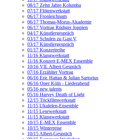
08/17 Zehn Jahre Kolumba
07/17 Flötenwerkstatt
06/17 Fronleichnam
06/17 Thomas-Morus-Akademie
06/17 Vortrag Rüdiger Joppien
04/17 Künstlergespräch
03/17 Schulen zu Gast V
03/17 Künstlergespräch
01/17 Konzertreihe
11/16 Klangwerkstatt
11/16 Konzert E-MEX Ensemble
10/16 VII. Albert Gespräch
07/16 Erzählter Vortrag
06/16 Eric Hattan & Julian Sartorius
06/16 Oper Köln - Liederabend
05/16 new talents
05/16 Harvey Death of Light
12/15 Trickfilmwerkstatt
11/15 Ukulelen-Ensemble
11/15 Lesewerkstatt
11/15 Klangwerkstatt
10/15 E-MEX Ensemble
10/15 Winterreise
10/15 Albert-Gespräch