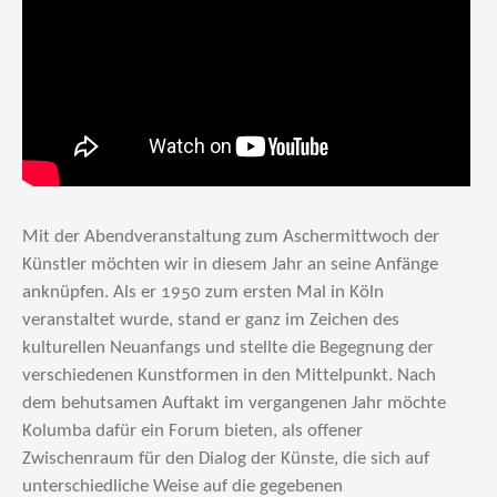
Mit der Abendveranstaltung zum Aschermittwoch der
Künstler möchten wir in diesem Jahr an seine Anfänge
anknüpfen. Als er 1950 zum ersten Mal in Köln
veranstaltet wurde, stand er ganz im Zeichen des
kulturellen Neuanfangs und stellte die Be­geg­nung der
verschiedenen Kunstformen in den Mittelpunkt. Nach
dem behutsamen Auf­takt im vergangenen Jahr möchte
Kolumba dafür ein Forum bieten, als offener
Zwischenraum für den Dialog der Künste, die sich auf
unterschiedliche Weise auf die gegebenen