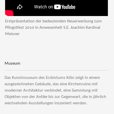
Erstpräsentation der bedeutenden Neuerwerbung zum
Pfingstfest 2010 in Anwesenheit S.E. Joachim Kardinal
Meisner
Museum
Das Kunstmuseum des Erzbistums Köln zeigt in einem
ausgezeichneten Gebäude, das eine Kirchenruine mit
moderner Architektur verbindet, eine Sammlung mit
Objekten von der Antike bis zur Gegenwart, die in jährlich
wechselnden Ausstellungen inszeniert werden.