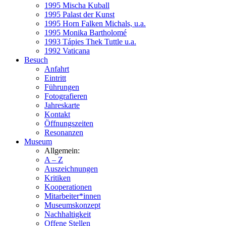
1995 Mischa Kuball
1995 Palast der Kunst
1995 Horn Falken Michals, u.a.
1995 Monika Bartholomé
1993 Tápies Thek Tuttle u.a.
1992 Vaticana
Besuch
Anfahrt
Eintritt
Führungen
Fotografieren
Jahreskarte
Kontakt
Öffnungszeiten
Resonanzen
Museum
Allgemein:
A – Z
Auszeichnungen
Kritiken
Kooperationen
Mitarbeiter*innen
Museumskonzept
Nachhaltigkeit
Offene Stellen