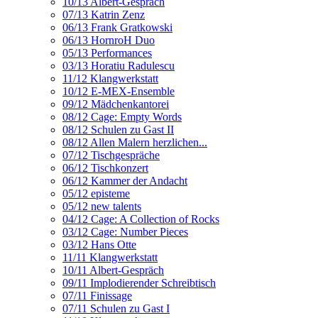
10/13 Albert-Gespräch
07/13 Katrin Zenz
06/13 Frank Gratkowski
06/13 HornroH Duo
05/13 Performances
03/13 Horatiu Radulescu
11/12 Klangwerkstatt
10/12 E-MEX-Ensemble
09/12 Mädchenkantorei
08/12 Cage: Empty Words
08/12 Schulen zu Gast II
08/12 Allen Malern herzlichen...
07/12 Tischgespräche
06/12 Tischkonzert
06/12 Kammer der Andacht
05/12 episteme
05/12 new talents
04/12 Cage: A Collection of Rocks
03/12 Cage: Number Pieces
03/12 Hans Otte
11/11 Klangwerkstatt
10/11 Albert-Gespräch
09/11 Implodierender Schreibtisch
07/11 Finissage
07/11 Schulen zu Gast I