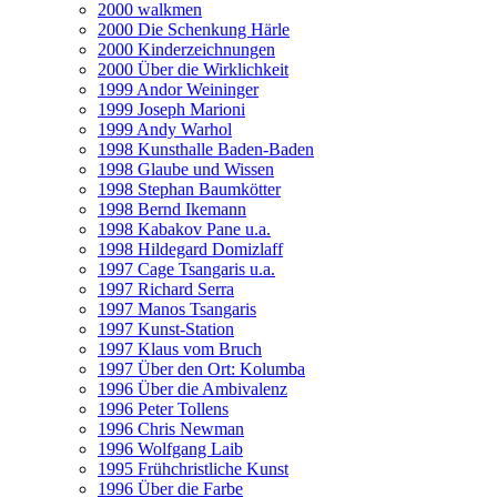
2000 walkmen
2000 Die Schenkung Härle
2000 Kinderzeichnungen
2000 Über die Wirklichkeit
1999 Andor Weininger
1999 Joseph Marioni
1999 Andy Warhol
1998 Kunsthalle Baden-Baden
1998 Glaube und Wissen
1998 Stephan Baumkötter
1998 Bernd Ikemann
1998 Kabakov Pane u.a.
1998 Hildegard Domizlaff
1997 Cage Tsangaris u.a.
1997 Richard Serra
1997 Manos Tsangaris
1997 Kunst-Station
1997 Klaus vom Bruch
1997 Über den Ort: Kolumba
1996 Über die Ambivalenz
1996 Peter Tollens
1996 Chris Newman
1996 Wolfgang Laib
1995 Frühchristliche Kunst
1996 Über die Farbe