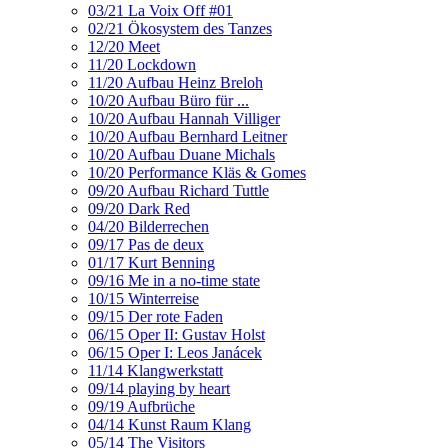
03/21 La Voix Off #01
02/21 Ökosystem des Tanzes
12/20 Meet
11/20 Lockdown
11/20 Aufbau Heinz Breloh
10/20 Aufbau Büro für ...
10/20 Aufbau Hannah Villiger
10/20 Aufbau Bernhard Leitner
10/20 Aufbau Duane Michals
10/20 Performance Kläs & Gomes
09/20 Aufbau Richard Tuttle
09/20 Dark Red
04/20 Bilderrechen
09/17 Pas de deux
01/17 Kurt Benning
09/16 Me in a no-time state
10/15 Winterreise
09/15 Der rote Faden
06/15 Oper II: Gustav Holst
06/15 Oper I: Leos Janácek
11/14 Klangwerkstatt
09/14 playing by heart
09/19 Aufbrüche
04/14 Kunst Raum Klang
05/14 The Visitors