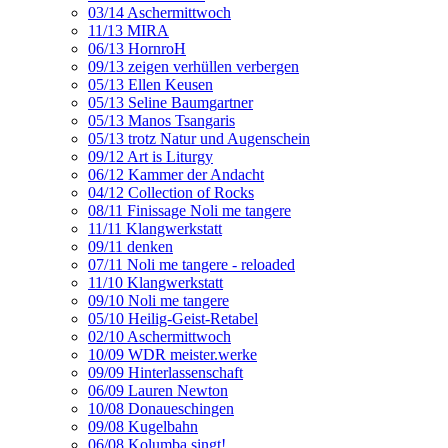
03/14 Aschermittwoch
11/13 MIRA
06/13 HornroH
09/13 zeigen verhüllen verbergen
05/13 Ellen Keusen
05/13 Seline Baumgartner
05/13 Manos Tsangaris
05/13 trotz Natur und Augenschein
09/12 Art is Liturgy
06/12 Kammer der Andacht
04/12 Collection of Rocks
08/11 Finissage Noli me tangere
11/11 Klangwerkstatt
09/11 denken
07/11 Noli me tangere - reloaded
11/10 Klangwerkstatt
09/10 Noli me tangere
05/10 Heilig-Geist-Retabel
02/10 Aschermittwoch
10/09 WDR meister.werke
09/09 Hinterlassenschaft
06/09 Lauren Newton
10/08 Donaueschingen
09/08 Kugelbahn
06/08 Kolumba singt!