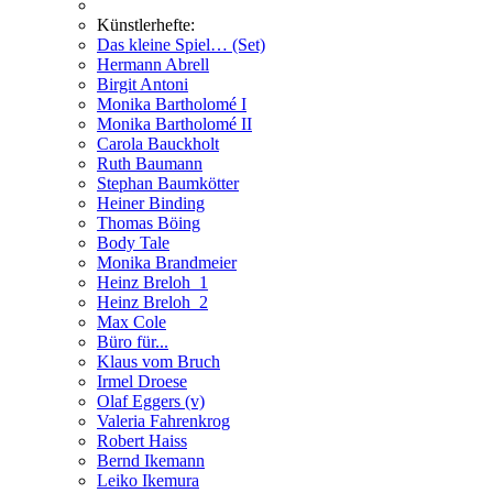
Künstlerhefte:
Das kleine Spiel… (Set)
Hermann Abrell
Birgit Antoni
Monika Bartholomé I
Monika Bartholomé II
Carola Bauckholt
Ruth Baumann
Stephan Baumkötter
Heiner Binding
Thomas Böing
Body Tale
Monika Brandmeier
Heinz Breloh_1
Heinz Breloh_2
Max Cole
Büro für...
Klaus vom Bruch
Irmel Droese
Olaf Eggers (v)
Valeria Fahrenkrog
Robert Haiss
Bernd Ikemann
Leiko Ikemura