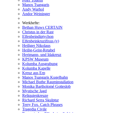
Peter Tollens
Manos Tsangaris
Andy Warhol
Andor Weininger
Werkhefte:
Bethan Huws CERTAIN
Christus in der Rast
Elfenbeindiptychon
Elfenbeinkruzifixus (v)
Heiliger Nikolaus
Heilig-Geist-Retabel
Herimann- und Idakreuz
KPSW Museum
Kolumba Ausgrabung
Kolumba Kapelle
Kreuz aus Erp
Manos Tsangaris Kugelbahn
Michael Buthe Rauminstallation
Monika Bartholomé Gotteslob
Mystische Jagd
Reliquienkreuze
Richard Serra Skulptur
Terry Fox. Catch Phrases
Tragedia Civile