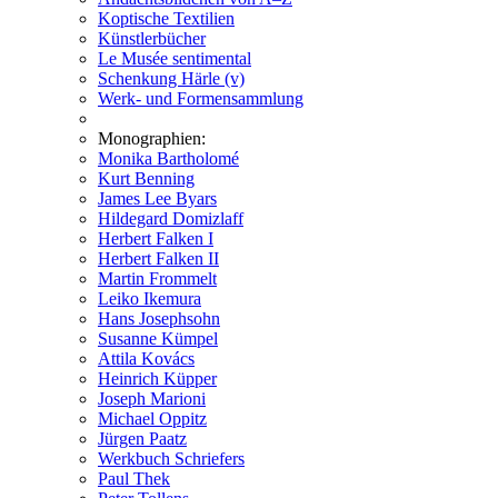
Koptische Textilien
Künstlerbücher
Le Musée sentimental
Schenkung Härle (v)
Werk- und Formensammlung
Monographien:
Monika Bartholomé
Kurt Benning
James Lee Byars
Hildegard Domizlaff
Herbert Falken I
Herbert Falken II
Martin Frommelt
Leiko Ikemura
Hans Josephsohn
Susanne Kümpel
Attila Kovács
Heinrich Küpper
Joseph Marioni
Michael Oppitz
Jürgen Paatz
Werkbuch Schriefers
Paul Thek