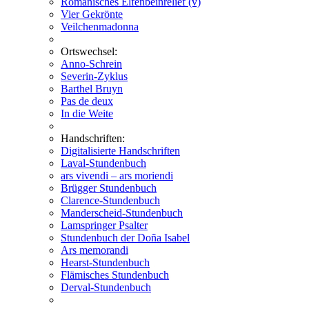
Romanisches Elfenbeinrelief (v)
Vier Gekrönte
Veilchenmadonna
Ortswechsel:
Anno-Schrein
Severin-Zyklus
Barthel Bruyn
Pas de deux
In die Weite
Handschriften:
Digitalisierte Handschriften
Laval-Stundenbuch
ars vivendi – ars moriendi
Brügger Stundenbuch
Clarence-Stundenbuch
Manderscheid-Stundenbuch
Lamspringer Psalter
Stundenbuch der Doña Isabel
Ars memorandi
Hearst-Stundenbuch
Flämisches Stundenbuch
Derval-Stundenbuch