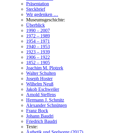
Präsentation
Steckbrief
Wir gedenken …
Museumsgeschichte:
Überblick
1990 – 2007
1972 – 1989
1954 – 1971
1940 – 1953
1923 – 1939
1906 – 1922
1852 – 1905
Joachim M. Plotzek
Walter Schulten
Joseph Hoster
Wilhelm Neuß
Jakob Eschweiler
Arnold Steffens
Hermann J. Schmitz
Alexander Schnütgen
Franz Bock
Johann Baudri
Friedrich Baudri
Texte:
Ästhetik und Seelsorge (2017)