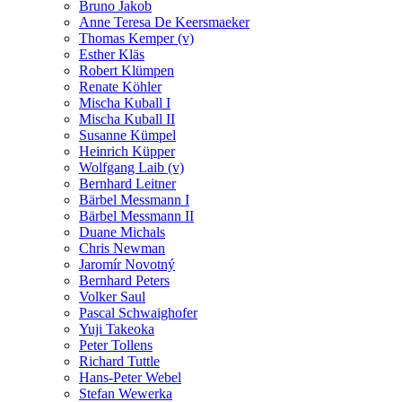
Bruno Jakob
Anne Teresa De Keersmaeker
Thomas Kemper (v)
Esther Kläs
Robert Klümpen
Renate Köhler
Mischa Kuball I
Mischa Kuball II
Susanne Kümpel
Heinrich Küpper
Wolfgang Laib (v)
Bernhard Leitner
Bärbel Messmann I
Bärbel Messmann II
Duane Michals
Chris Newman
Jaromír Novotný
Bernhard Peters
Volker Saul
Pascal Schwaighofer
Yuji Takeoka
Peter Tollens
Richard Tuttle
Hans-Peter Webel
Stefan Wewerka