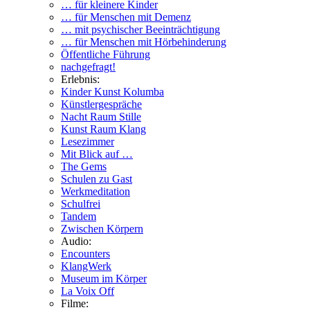
… für kleinere Kinder
… für Menschen mit Demenz
… mit psychischer Beeinträchtigung
… für Menschen mit Hörbehinderung
Öffentliche Führung
nachgefragt!
Erlebnis:
Kinder Kunst Kolumba
Künstlergespräche
Nacht Raum Stille
Kunst Raum Klang
Lesezimmer
Mit Blick auf …
The Gems
Schulen zu Gast
Werkmeditation
Schulfrei
Tandem
Zwischen Körpern
Audio:
Encounters
KlangWerk
Museum im Körper
La Voix Off
Filme: