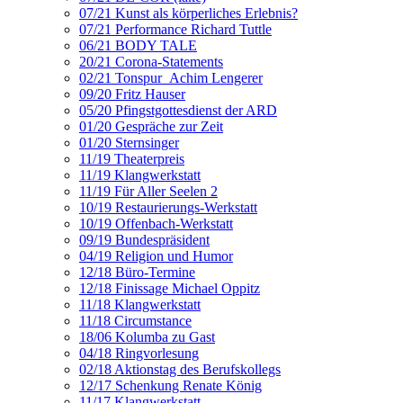
07/21 Kunst als körperliches Erlebnis?
07/21 Performance Richard Tuttle
06/21 BODY TALE
20/21 Corona-Statements
02/21 Tonspur_Achim Lengerer
09/20 Fritz Hauser
05/20 Pfingstgottesdienst der ARD
01/20 Gespräche zur Zeit
01/20 Sternsinger
11/19 Theaterpreis
11/19 Klangwerkstatt
11/19 Für Aller Seelen 2
10/19 Restaurierungs-Werkstatt
10/19 Offenbach-Werkstatt
09/19 Bundespräsident
04/19 Religion und Humor
12/18 Büro-Termine
12/18 Finissage Michael Oppitz
11/18 Klangwerkstatt
11/18 Circumstance
18/06 Kolumba zu Gast
04/18 Ringvorlesung
02/18 Aktionstag des Berufskollegs
12/17 Schenkung Renate König
11/17 Klangwerkstatt