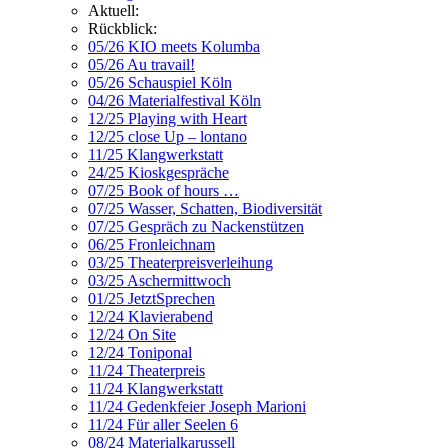
Aktuell:
Rückblick:
05/26 KIO meets Kolumba
05/26 Au travail!
05/26 Schauspiel Köln
04/26 Materialfestival Köln
12/25 Playing with Heart
12/25 close Up – lontano
11/25 Klangwerkstatt
24/25 Kioskgespräche
07/25 Book of hours …
07/25 Wasser, Schatten, Biodiversität
07/25 Gespräch zu Nackenstützen
06/25 Fronleichnam
03/25 Theaterpreisverleihung
03/25 Aschermittwoch
01/25 JetztSprechen
12/24 Klavierabend
12/24 On Site
12/24 Toniponal
11/24 Theaterpreis
11/24 Klangwerkstatt
11/24 Gedenkfeier Joseph Marioni
11/24 Für aller Seelen 6
08/24 Materialkarussell