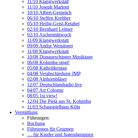
11/10 Klangwerkstatt
11/10 Joseph Marioni
10/10 Albert-Gespräch
06/10 Steffen Krebber
05/10 Heilig-Geist-Retabel
02/10 Bernhard Leitner
02/10 Aschermittwoch
11/09 Klangwerkstatt
09/09 Andor Weininger
11/08 Klangwerkstatt
10/08 Donaueschinger Musiktage
06/08 Kolumba singt!
05/08 Katholikentag
04/08 Verabschiedung JMP
02/08 Alphornbläser
12/07 Deutschlandradio live
04/07 Art Cologne
08/05 1st view!
12/04 Die Pietà aus St. Kolumba
11/03 Schauspielhaus Köln
Vermittlung
Führungen:
Buchung
Führungen für Gruppen
… für Kinder und Jugendgruppen