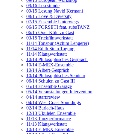
09/15 European Workshop
09/16 Lesestunde
09/15 Lesung Navid Kermani
08/15 Love & Diversity
07/15 Ensemble Unterwegs
06/15 FORSETI feat. subsTANZ
06/15 Oper Köln zu Gast
03/15 Trickfilmwerkstatt
11/14 Tonspur (Achim Lengerer)
11/14 Edith Stein Tagung
11/14 Klangwerkstatt
10/14 Philosophisches Gespräch
10/14 E-MEX-Ensemble
10/14 Albert-Gespräch
10/14 Philosophisches Seminar
06/14 Schulen zu Gast III
05/14 Ensemble Garage
05/14 Veranstaltungen Intervention
04/14 start:review
04/14 West Coast Soundings
02/14 Barlach-Haus
12/13 Ukulelen-Ensemble
11/13 Tanzperformance
11/13 Klangwerkstatt
10/13 E-MEX-Ensemble