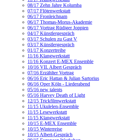
08/17 Zehn Jahre Kolumba
07/17 Flötenwerkstatt
06/17 Fronleichnam
06/17 Thomas-Morus-Akademie
06/17 Vortrag Rüdiger Joppien
04/17 Künstlergespräch
03/17 Schulen zu Gast V
03/17 Künstlergespräch
01/17 Konzertreihe
11/16 Klangwerkstatt
11/16 Konzert E-MEX Ensemble
10/16 VII. Albert Gespräch
07/16 Erzählter Vortrag
06/16 Eric Hattan & Julian Sartorius
06/16 Oper Köln - Liederabend
05/16 new talents
05/16 Harvey Death of Light
12/15 Trickfilmwerkstatt
11/15 Ukulelen-Ensemble
11/15 Lesewerkstatt
11/15 Klangwerkstatt
10/15 E-MEX Ensemble
10/15 Winterreise
10/15 Albert-Gespräch