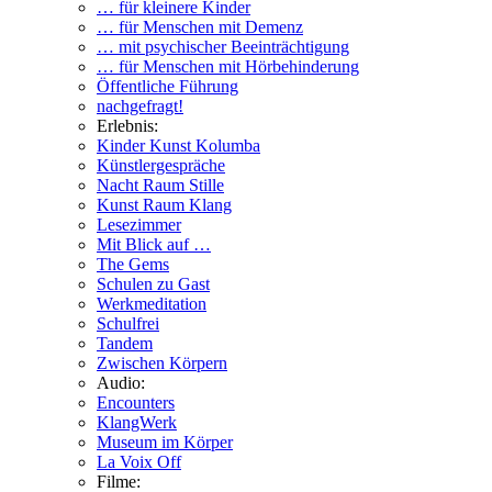
… für kleinere Kinder
… für Menschen mit Demenz
… mit psychischer Beeinträchtigung
… für Menschen mit Hörbehinderung
Öffentliche Führung
nachgefragt!
Erlebnis:
Kinder Kunst Kolumba
Künstlergespräche
Nacht Raum Stille
Kunst Raum Klang
Lesezimmer
Mit Blick auf …
The Gems
Schulen zu Gast
Werkmeditation
Schulfrei
Tandem
Zwischen Körpern
Audio:
Encounters
KlangWerk
Museum im Körper
La Voix Off
Filme: