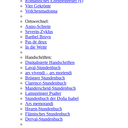
Romanisches Elfenbeinrelief (v)
Vier Gekrönte
Veilchenmadonna
Ortswechsel:
Anno-Schrein
Severin-Zyklus
Barthel Bruyn
Pas de deux
In die Weite
Handschriften:
Digitalisierte Handschriften
Laval-Stundenbuch
ars vivendi – ars moriendi
Brügger Stundenbuch
Clarence-Stundenbuch
Manderscheid-Stundenbuch
Lamspringer Psalter
Stundenbuch der Doña Isabel
Ars memorandi
Hearst-Stundenbuch
Flämisches Stundenbuch
Derval-Stundenbuch