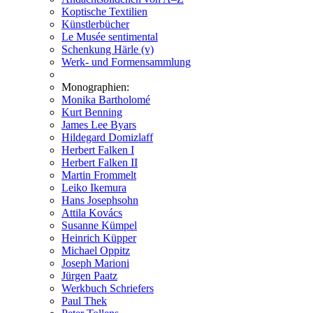
Koptische Textilien
Künstlerbücher
Le Musée sentimental
Schenkung Härle (v)
Werk- und Formensammlung
Monographien:
Monika Bartholomé
Kurt Benning
James Lee Byars
Hildegard Domizlaff
Herbert Falken I
Herbert Falken II
Martin Frommelt
Leiko Ikemura
Hans Josephsohn
Attila Kovács
Susanne Kümpel
Heinrich Küpper
Michael Oppitz
Joseph Marioni
Jürgen Paatz
Werkbuch Schriefers
Paul Thek