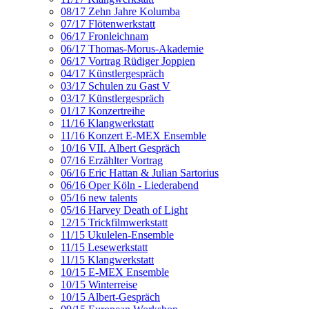
08/17 Zehn Jahre Kolumba
07/17 Flötenwerkstatt
06/17 Fronleichnam
06/17 Thomas-Morus-Akademie
06/17 Vortrag Rüdiger Joppien
04/17 Künstlergespräch
03/17 Schulen zu Gast V
03/17 Künstlergespräch
01/17 Konzertreihe
11/16 Klangwerkstatt
11/16 Konzert E-MEX Ensemble
10/16 VII. Albert Gespräch
07/16 Erzählter Vortrag
06/16 Eric Hattan & Julian Sartorius
06/16 Oper Köln - Liederabend
05/16 new talents
05/16 Harvey Death of Light
12/15 Trickfilmwerkstatt
11/15 Ukulelen-Ensemble
11/15 Lesewerkstatt
11/15 Klangwerkstatt
10/15 E-MEX Ensemble
10/15 Winterreise
10/15 Albert-Gespräch