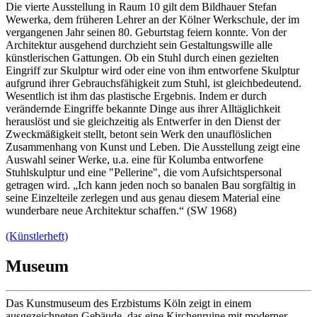
Die vierte Ausstellung in Raum 10 gilt dem Bildhauer Stefan
Wewerka, dem früheren Lehrer an der Kölner Werkschule, der im
vergangenen Jahr seinen 80. Geburtstag feiern konnte. Von der
Architektur ausgehend durchzieht sein Gestaltungswille alle
künstlerischen Gattungen. Ob ein Stuhl durch einen gezielten
Eingriff zur Skulptur wird oder eine von ihm entworfene Skulptur
aufgrund ihrer Gebrauchsfähigkeit zum Stuhl, ist gleichbedeutend.
Wesentlich ist ihm das plastische Ergebnis. Indem er durch
verändernde Eingriffe bekannte Dinge aus ihrer Alltäglichkeit
herauslöst und sie gleichzeitig als Entwerfer in den Dienst der
Zweckmäßigkeit stellt, betont sein Werk den unauflöslichen
Zusammenhang von Kunst und Leben. Die Ausstellung zeigt eine
Auswahl seiner Werke, u.a. eine für Kolumba entworfene
Stuhlskulptur und eine "Pellerine", die vom Aufsichtspersonal
getragen wird. „Ich kann jeden noch so banalen Bau sorgfältig in
seine Einzelteile zerlegen und aus genau diesem Material eine
wunderbare neue Architektur schaffen.“ (SW 1968)
(Künstlerheft)
Museum
Das Kunstmuseum des Erzbistums Köln zeigt in einem
ausgezeichneten Gebäude, das eine Kirchenruine mit moderner