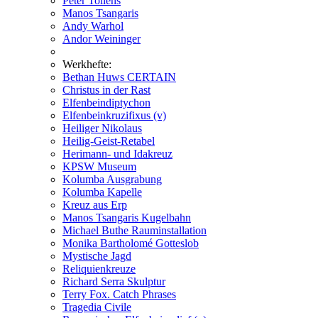
Peter Tollens
Manos Tsangaris
Andy Warhol
Andor Weininger
Werkhefte:
Bethan Huws CERTAIN
Christus in der Rast
Elfenbeindiptychon
Elfenbeinkruzifixus (v)
Heiliger Nikolaus
Heilig-Geist-Retabel
Herimann- und Idakreuz
KPSW Museum
Kolumba Ausgrabung
Kolumba Kapelle
Kreuz aus Erp
Manos Tsangaris Kugelbahn
Michael Buthe Rauminstallation
Monika Bartholomé Gotteslob
Mystische Jagd
Reliquienkreuze
Richard Serra Skulptur
Terry Fox. Catch Phrases
Tragedia Civile