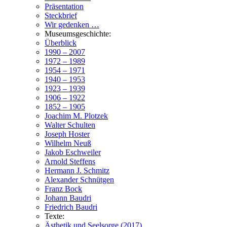
Präsentation
Steckbrief
Wir gedenken …
Museumsgeschichte:
Überblick
1990 – 2007
1972 – 1989
1954 – 1971
1940 – 1953
1923 – 1939
1906 – 1922
1852 – 1905
Joachim M. Plotzek
Walter Schulten
Joseph Hoster
Wilhelm Neuß
Jakob Eschweiler
Arnold Steffens
Hermann J. Schmitz
Alexander Schnütgen
Franz Bock
Johann Baudri
Friedrich Baudri
Texte:
Ästhetik und Seelsorge (2017)