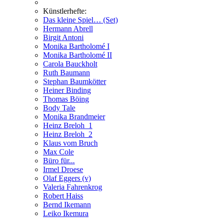
Künstlerhefte:
Das kleine Spiel… (Set)
Hermann Abrell
Birgit Antoni
Monika Bartholomé I
Monika Bartholomé II
Carola Bauckholt
Ruth Baumann
Stephan Baumkötter
Heiner Binding
Thomas Böing
Body Tale
Monika Brandmeier
Heinz Breloh_1
Heinz Breloh_2
Klaus vom Bruch
Max Cole
Büro für...
Irmel Droese
Olaf Eggers (v)
Valeria Fahrenkrog
Robert Haiss
Bernd Ikemann
Leiko Ikemura