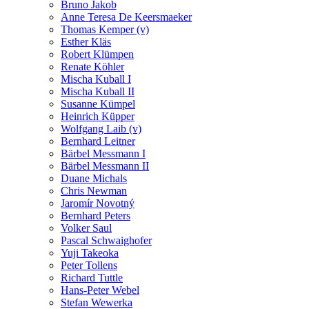
Bruno Jakob
Anne Teresa De Keersmaeker
Thomas Kemper (v)
Esther Kläs
Robert Klümpen
Renate Köhler
Mischa Kuball I
Mischa Kuball II
Susanne Kümpel
Heinrich Küpper
Wolfgang Laib (v)
Bernhard Leitner
Bärbel Messmann I
Bärbel Messmann II
Duane Michals
Chris Newman
Jaromír Novotný
Bernhard Peters
Volker Saul
Pascal Schwaighofer
Yuji Takeoka
Peter Tollens
Richard Tuttle
Hans-Peter Webel
Stefan Wewerka