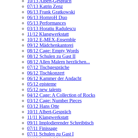
10/13 Albert-Gespräch
07/13 Katrin Zenz
06/13 Frank Gratkowski
06/13 HornroH Duo
05/13 Performances
03/13 Horatiu Radulescu
11/12 Klangwerkstatt
10/12 E-MEX-Ensemble
09/12 Mädchenkantorei
08/12 Cage: Empty Words
08/12 Schulen zu Gast II
08/12 Allen Malern herzlichen...
07/12 Tischgespräche
06/12 Tischkonzert
06/12 Kammer der Andacht
05/12 episteme
05/12 new talents
04/12 Cage: A Collection of Rocks
03/12 Cage: Number Pieces
03/12 Hans Otte
10/11 Albert-Gespräch
11/11 Klangwerkstatt
09/11 Implodierender Schreibtisch
07/11 Finissage
07/11 Schulen zu Gast I