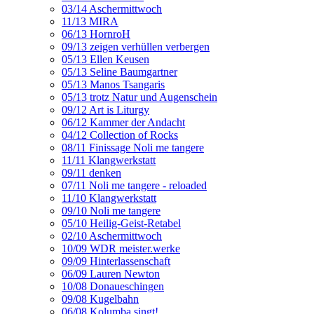
03/14 Aschermittwoch
11/13 MIRA
06/13 HornroH
09/13 zeigen verhüllen verbergen
05/13 Ellen Keusen
05/13 Seline Baumgartner
05/13 Manos Tsangaris
05/13 trotz Natur und Augenschein
09/12 Art is Liturgy
06/12 Kammer der Andacht
04/12 Collection of Rocks
08/11 Finissage Noli me tangere
11/11 Klangwerkstatt
09/11 denken
07/11 Noli me tangere - reloaded
11/10 Klangwerkstatt
09/10 Noli me tangere
05/10 Heilig-Geist-Retabel
02/10 Aschermittwoch
10/09 WDR meister.werke
09/09 Hinterlassenschaft
06/09 Lauren Newton
10/08 Donaueschingen
09/08 Kugelbahn
06/08 Kolumba singt!