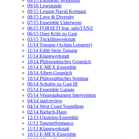
09/15 European Workshop
09/16 Lesestunde
09/15 Lesung Navid Kermani
08/15 Love & Diversity
07/15 Ensemble Unterwegs
06/15 FORSETI feat. subsTANZ
06/15 Oper Köln zu Gast
03/15 Trickfilmwerkstatt
11/14 Tonspur (Achim Lengerer)
11/14 Edith Stein Tagung
11/14 Klangwerkstatt
10/14 Philosophisches Gespräch
10/14 E-MEX-Ensemble
10/14 Albert-Gespräch
10/14 Philosophisches Seminar
06/14 Schulen zu Gast III
05/14 Ensemble Garage
05/14 Veranstaltungen Intervention
04/14 start:review
04/14 West Coast Soundings
02/14 Barlach-Haus
12/13 Ukulelen-Ensemble
11/13 Tanzperformance
11/13 Klangwerkstatt
10/13 E-MEX-Ensemble