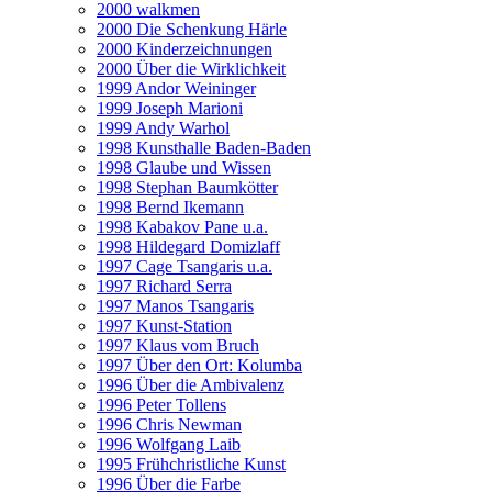
2000 walkmen
2000 Die Schenkung Härle
2000 Kinderzeichnungen
2000 Über die Wirklichkeit
1999 Andor Weininger
1999 Joseph Marioni
1999 Andy Warhol
1998 Kunsthalle Baden-Baden
1998 Glaube und Wissen
1998 Stephan Baumkötter
1998 Bernd Ikemann
1998 Kabakov Pane u.a.
1998 Hildegard Domizlaff
1997 Cage Tsangaris u.a.
1997 Richard Serra
1997 Manos Tsangaris
1997 Kunst-Station
1997 Klaus vom Bruch
1997 Über den Ort: Kolumba
1996 Über die Ambivalenz
1996 Peter Tollens
1996 Chris Newman
1996 Wolfgang Laib
1995 Frühchristliche Kunst
1996 Über die Farbe