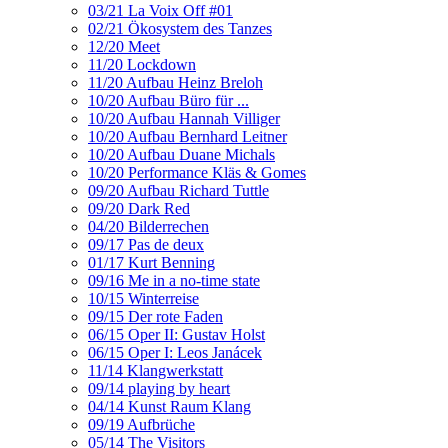
03/21 La Voix Off #01
02/21 Ökosystem des Tanzes
12/20 Meet
11/20 Lockdown
11/20 Aufbau Heinz Breloh
10/20 Aufbau Büro für ...
10/20 Aufbau Hannah Villiger
10/20 Aufbau Bernhard Leitner
10/20 Aufbau Duane Michals
10/20 Performance Kläs & Gomes
09/20 Aufbau Richard Tuttle
09/20 Dark Red
04/20 Bilderrechen
09/17 Pas de deux
01/17 Kurt Benning
09/16 Me in a no-time state
10/15 Winterreise
09/15 Der rote Faden
06/15 Oper II: Gustav Holst
06/15 Oper I: Leos Janácek
11/14 Klangwerkstatt
09/14 playing by heart
04/14 Kunst Raum Klang
09/19 Aufbrüche
05/14 The Visitors