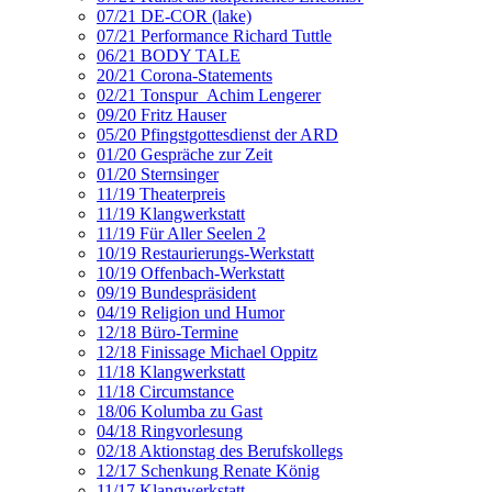
07/21 DE-COR (lake)
07/21 Performance Richard Tuttle
06/21 BODY TALE
20/21 Corona-Statements
02/21 Tonspur_Achim Lengerer
09/20 Fritz Hauser
05/20 Pfingstgottesdienst der ARD
01/20 Gespräche zur Zeit
01/20 Sternsinger
11/19 Theaterpreis
11/19 Klangwerkstatt
11/19 Für Aller Seelen 2
10/19 Restaurierungs-Werkstatt
10/19 Offenbach-Werkstatt
09/19 Bundespräsident
04/19 Religion und Humor
12/18 Büro-Termine
12/18 Finissage Michael Oppitz
11/18 Klangwerkstatt
11/18 Circumstance
18/06 Kolumba zu Gast
04/18 Ringvorlesung
02/18 Aktionstag des Berufskollegs
12/17 Schenkung Renate König
11/17 Klangwerkstatt