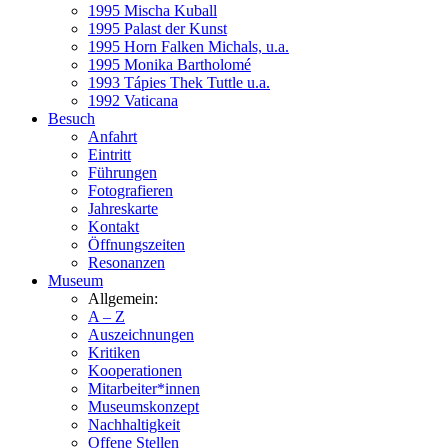
1995 Mischa Kuball
1995 Palast der Kunst
1995 Horn Falken Michals, u.a.
1995 Monika Bartholomé
1993 Tápies Thek Tuttle u.a.
1992 Vaticana
Besuch
Anfahrt
Eintritt
Führungen
Fotografieren
Jahreskarte
Kontakt
Öffnungszeiten
Resonanzen
Museum
Allgemein:
A – Z
Auszeichnungen
Kritiken
Kooperationen
Mitarbeiter*innen
Museumskonzept
Nachhaltigkeit
Offene Stellen