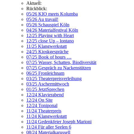
Aktuell:
Rückblick:
05/26 KIO meets Kolumba
05/26 Au travail!
05/26 Schauspiel Köln
04/26 Materialfestival Köln
12/25 Playing with Heart
12/25 close Up – lontano
11/25 Klangwerkstatt
24/25 Kioskgespräche
07/25 Book of hours …
07/25 Wasser, Schatten, Biodiversität
07/25 Gespräch zu Nackenstützen
06/25 Fronleichnam
03/25 Theaterpreisverleihung
03/25 Aschermittwoch
01/25 JetztSprechen
12/24 Klavierabend
12/24 On Site
12/24 Toniponal
11/24 Theaterpreis
11/24 Klangwerkstatt
11/24 Gedenkfeier Joseph Marioni
11/24 Für aller Seelen 6
08/24 Materialkarussell