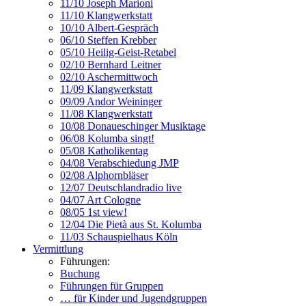
11/10 Joseph Marioni
11/10 Klangwerkstatt
10/10 Albert-Gespräch
06/10 Steffen Krebber
05/10 Heilig-Geist-Retabel
02/10 Bernhard Leitner
02/10 Aschermittwoch
11/09 Klangwerkstatt
09/09 Andor Weininger
11/08 Klangwerkstatt
10/08 Donaueschinger Musiktage
06/08 Kolumba singt!
05/08 Katholikentag
04/08 Verabschiedung JMP
02/08 Alphornbläser
12/07 Deutschlandradio live
04/07 Art Cologne
08/05 1st view!
12/04 Die Pietà aus St. Kolumba
11/03 Schauspielhaus Köln
Vermittlung
Führungen:
Buchung
Führungen für Gruppen
… für Kinder und Jugendgruppen