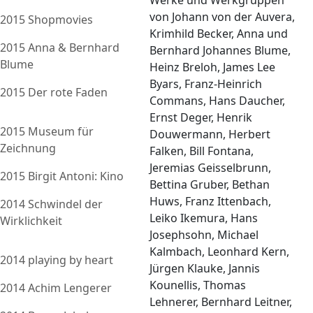
Werke und Werkgruppen
von Johann von der Auvera,
2015 Shopmovies
Krimhild Becker, Anna und
2015 Anna & Bernhard
Bernhard Johannes Blume,
Blume
Heinz Breloh, James Lee
Byars, Franz-Heinrich
2015 Der rote Faden
Commans, Hans Daucher,
Ernst Deger, Henrik
2015 Museum für
Douwermann, Herbert
Zeichnung
Falken, Bill Fontana,
Jeremias Geisselbrunn,
2015 Birgit Antoni: Kino
Bettina Gruber, Bethan
Huws, Franz Ittenbach,
2014 Schwindel der
Leiko Ikemura, Hans
Wirklichkeit
Josephsohn, Michael
Kalmbach, Leonhard Kern,
2014 playing by heart
Jürgen Klauke, Jannis
Kounellis, Thomas
2014 Achim Lengerer
Lehnerer, Bernhard Leitner,