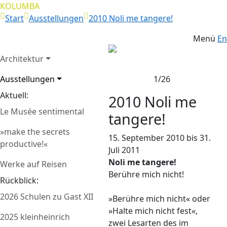
KOLUMBA
Start
Ausstellungen
2010 Noli me tangere!
Menü
En
Architektur
Foyer
Zurück
Weit
Ausstellungen
1/26
Aktuell:
2010 Noli me
Le Musée sentimental
tangere!
»make the secrets
15. September 2010 bis 31.
productive!«
Juli 2011
Noli me tangere!
Werke auf Reisen
Berühre mich nicht!
Rückblick:
2026 Schulen zu Gast XII
»Berühre mich nicht« oder
»Halte mich nicht fest«,
2025 kleinheinrich
zwei Lesarten des im