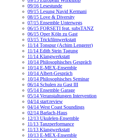
09/15 European Workshop
09/16 Lesestunde
09/15 Lesung Navid Kermani
08/15 Love & Diversity
07/15 Ensemble Unterwegs
06/15 FORSETI feat. subsTANZ
06/15 Oper Köln zu Gast
03/15 Trickfilmwerkstatt
11/14 Tonspur (Achim Lengerer)
11/14 Edith Stein Tagung
11/14 Klangwerkstatt
10/14 Philosophisches Gespräch
10/14 E-MEX-Ensemble
10/14 Albert-Gespräch
10/14 Philosophisches Seminar
06/14 Schulen zu Gast III
05/14 Ensemble Garage
05/14 Veranstaltungen Intervention
04/14 start:review
04/14 West Coast Soundings
02/14 Barlach-Haus
12/13 Ukulelen-Ensemble
11/13 Tanzperformance
11/13 Klangwerkstatt
10/13 E-MEX-Ensemble