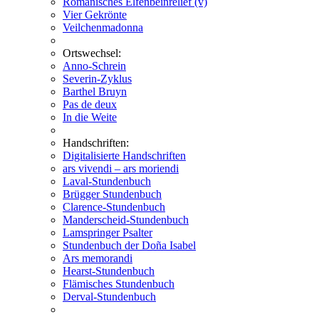
Romanisches Elfenbeinrelief (v)
Vier Gekrönte
Veilchenmadonna
Ortswechsel:
Anno-Schrein
Severin-Zyklus
Barthel Bruyn
Pas de deux
In die Weite
Handschriften:
Digitalisierte Handschriften
ars vivendi – ars moriendi
Laval-Stundenbuch
Brügger Stundenbuch
Clarence-Stundenbuch
Manderscheid-Stundenbuch
Lamspringer Psalter
Stundenbuch der Doña Isabel
Ars memorandi
Hearst-Stundenbuch
Flämisches Stundenbuch
Derval-Stundenbuch