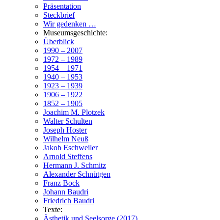
Präsentation
Steckbrief
Wir gedenken …
Museumsgeschichte:
Überblick
1990 – 2007
1972 – 1989
1954 – 1971
1940 – 1953
1923 – 1939
1906 – 1922
1852 – 1905
Joachim M. Plotzek
Walter Schulten
Joseph Hoster
Wilhelm Neuß
Jakob Eschweiler
Arnold Steffens
Hermann J. Schmitz
Alexander Schnütgen
Franz Bock
Johann Baudri
Friedrich Baudri
Texte:
Ästhetik und Seelsorge (2017)