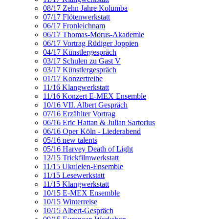
08/17 Zehn Jahre Kolumba
07/17 Flötenwerkstatt
06/17 Fronleichnam
06/17 Thomas-Morus-Akademie
06/17 Vortrag Rüdiger Joppien
04/17 Künstlergespräch
03/17 Schulen zu Gast V
03/17 Künstlergespräch
01/17 Konzertreihe
11/16 Klangwerkstatt
11/16 Konzert E-MEX Ensemble
10/16 VII. Albert Gespräch
07/16 Erzählter Vortrag
06/16 Eric Hattan & Julian Sartorius
06/16 Oper Köln - Liederabend
05/16 new talents
05/16 Harvey Death of Light
12/15 Trickfilmwerkstatt
11/15 Ukulelen-Ensemble
11/15 Lesewerkstatt
11/15 Klangwerkstatt
10/15 E-MEX Ensemble
10/15 Winterreise
10/15 Albert-Gespräch