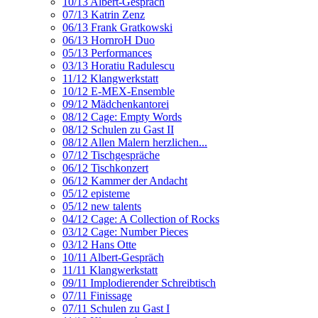
10/13 Albert-Gespräch
07/13 Katrin Zenz
06/13 Frank Gratkowski
06/13 HornroH Duo
05/13 Performances
03/13 Horatiu Radulescu
11/12 Klangwerkstatt
10/12 E-MEX-Ensemble
09/12 Mädchenkantorei
08/12 Cage: Empty Words
08/12 Schulen zu Gast II
08/12 Allen Malern herzlichen...
07/12 Tischgespräche
06/12 Tischkonzert
06/12 Kammer der Andacht
05/12 episteme
05/12 new talents
04/12 Cage: A Collection of Rocks
03/12 Cage: Number Pieces
03/12 Hans Otte
10/11 Albert-Gespräch
11/11 Klangwerkstatt
09/11 Implodierender Schreibtisch
07/11 Finissage
07/11 Schulen zu Gast I