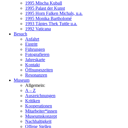
1995 Mischa Kuball
1995 Palast der Kunst
1995 Horn Falken Michals, u.a.
1995 Monika Bartholomé
1993 Tápies Thek Tuttle u.a.
1992 Vaticana
Besuch
Anfahrt
Eintritt
Führungen
Fotografieren
Jahreskarte
Kontakt
Öffnungszeiten
Resonanzen
Museum
Allgemein:
A – Z
Auszeichnungen
Kritiken
Kooperationen
Mitarbeiter*innen
Museumskonzept
Nachhaltigkeit
Offene Stellen