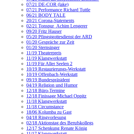
07/21 DE-COR (lake)
07/21 Performance Richard Tuttle
06/21 BODY TALE
20/21 Corona-Statements
02/21 Tonspur_Achim Lengerer
09/20 Fritz Hauser
05/20 Pfingstgottesdienst der ARD
01/20 Gespräche zur Zeit
01/20 Sternsinger
11/19 Theaterpreis
11/19 Klangwerkstatt
11/19 Für Aller Seelen 2
10/19 Restaurierungs-Werkstatt
10/19 Offenbach-Werkstatt
09/19 Bundespräsident
04/19 Religion und Humor
12/18 Büro-Termine
12/18 Finissage Michael Oppitz
11/18 Klangwerkstatt
11/18 Circumstance
18/06 Kolumba zu Gast
04/18 Ringvorlesung
02/18 Aktionstag des Berufskollegs
12/17 Schenkung Renate König
11/17 Klangwerkstatt