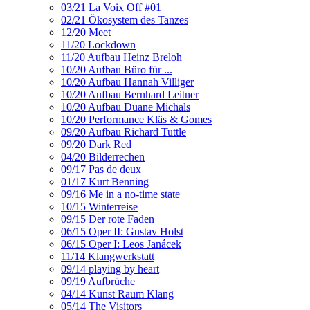
03/21 La Voix Off #01
02/21 Ökosystem des Tanzes
12/20 Meet
11/20 Lockdown
11/20 Aufbau Heinz Breloh
10/20 Aufbau Büro für ...
10/20 Aufbau Hannah Villiger
10/20 Aufbau Bernhard Leitner
10/20 Aufbau Duane Michals
10/20 Performance Kläs & Gomes
09/20 Aufbau Richard Tuttle
09/20 Dark Red
04/20 Bilderrechen
09/17 Pas de deux
01/17 Kurt Benning
09/16 Me in a no-time state
10/15 Winterreise
09/15 Der rote Faden
06/15 Oper II: Gustav Holst
06/15 Oper I: Leos Janácek
11/14 Klangwerkstatt
09/14 playing by heart
09/19 Aufbrüche
04/14 Kunst Raum Klang
05/14 The Visitors