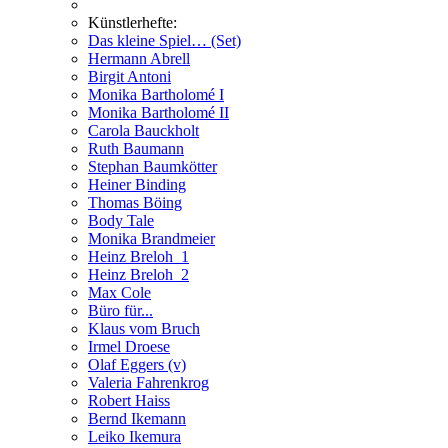
Künstlerhefte:
Das kleine Spiel… (Set)
Hermann Abrell
Birgit Antoni
Monika Bartholomé I
Monika Bartholomé II
Carola Bauckholt
Ruth Baumann
Stephan Baumkötter
Heiner Binding
Thomas Böing
Body Tale
Monika Brandmeier
Heinz Breloh_1
Heinz Breloh_2
Max Cole
Büro für...
Klaus vom Bruch
Irmel Droese
Olaf Eggers (v)
Valeria Fahrenkrog
Robert Haiss
Bernd Ikemann
Leiko Ikemura