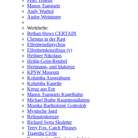
Peter Tollens
Manos Tsangaris
Andy Warhol
Andor Weininger
Werkhefte:
Bethan Huws CERTAIN
Christus in der Rast
Elfenbeindiptychon
Elfenbeinkruzifixus (v)
Heiliger Nikolaus
Heilig-Geist-Retabel
Herimann- und Idakreuz
KPSW Museum
Kolumba Ausgrabung
Kolumba Kapelle
Kreuz aus Erp
Manos Tsangaris Kugelbahn
Michael Buthe Rauminstallation
Monika Bartholomé Gotteslob
Mystische Jagd
Reliquienkreuze
Richard Serra Skulptur
Terry Fox. Catch Phrases
Tragedia Civile