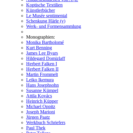
Koptische Textilien
Künstlerbücher
Le Musée sentimental
Schenkung Härle (v)
Werk- und Formensammlung
Monographien:
Monika Bartholomé
Kurt Benning
James Lee Byars
Hildegard Domizlaff
Herbert Falken I
Herbert Falken II
Martin Frommelt
Leiko Ikemura
Hans Josephsohn
Susanne Kümpel
Attila Kovács
Heinrich Küpper
Michael Oppitz
Joseph Marioni
Jürgen Paatz
Werkbuch Schriefers
Paul Thek