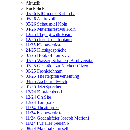
Aktuell:
Rückblick:
05/26 KIO meets Kolumba
05/26 Au travail!
05/26 Schauspiel Köln
04/26 Materialfestival Köln
12/25 Playing with Heart
12/25 close Up – lontano
11/25 Klangwerkstatt
24/25 Kioskgespräche
07/25 Book of hours …
07/25 Wasser, Schatten, Biodiversität
07/25 Gespräch zu Nackenstützen
06/25 Fronleichnam
03/25 Theaterpreisverleihung
03/25 Aschermittwoch
01/25 JetztSprechen
12/24 Klavierabend
12/24 On Site
12/24 Toniponal
11/24 Theaterpreis
11/24 Klangwerkstatt
11/24 Gedenkfeier Joseph Marioni
11/24 Für aller Seelen 6
08/24 Materialkarussell