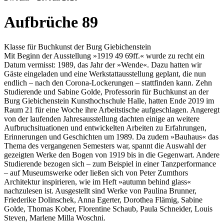
Aufbrüche 89
Klasse für Buchkunst der Burg Giebichenstein
Mit Beginn der Ausstellung »1919 49 69ff.« wurde zu recht ein
Datum vermisst: 1989, das Jahr der »Wende«. Dazu hatten wir
Gäste eingeladen und eine Werkstattausstellung geplant, die nun
endlich – nach den Corona-Lockerungen – stattfinden kann. Zehn
Studierende und Sabine Golde, Professorin für Buchkunst an der
Burg Giebichenstein Kunsthochschule Halle, hatten Ende 2019 im
Raum 21 für eine Woche ihre Arbeitstische aufgeschlagen. Angeregt
von der laufenden Jahresausstellung dachten einige an weitere
Aufbruchsituationen und entwickelten Arbeiten zu Erfahrungen,
Erinnerungen und Geschichten um 1989. Da zudem »Bauhaus« das
Thema des vergangenen Semesters war, spannt die Auswahl der
gezeigten Werke den Bogen von 1919 bis in die Gegenwart. Andere
Studierende bezogen sich – zum Beispiel in einer Tanzperformance
– auf Museumswerke oder ließen sich von Peter Zumthors
Architektur inspirieren, wie im Heft »autumn behind glass«
nachzulesen ist. Ausgestellt sind Werke von Paulina Brunner,
Friederike Dolinschek, Anna Egerter, Dorothea Flämig, Sabine
Golde, Thomas Kober, Florentine Schaub, Paula Schneider, Louis
Steven, Marlene Milla Woschni.