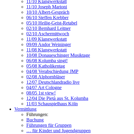
11/10 Klangwerkstatt
11/10 Joseph Marioni
10/10 Albert-Gespräch
06/10 Steffen Krebber
05/10 Heilig-Geist-Retabel
02/10 Bernhard Leitner
02/10 Aschermittwoch
11/09 Klangwerkstatt
09/09 Andor Weininger
11/08 Klangwerkstatt
10/08 Donaueschinger Musiktage
06/08 Kolumba singt!
05/08 Katholikentag
04/08 Verabschiedung JMP
02/08 Alphornbläser
12/07 Deutschlandradio live
04/07 Art Cologne
08/05 1st view!
12/04 Die Pietà aus St. Kolumba
11/03 Schauspielhaus Köln
Vermittlung
Führungen:
Buchung
Führungen für Gruppen
… für Kinder und Jugendgruppen