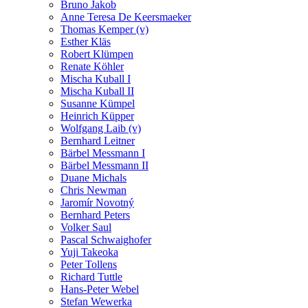
Bruno Jakob
Anne Teresa De Keersmaeker
Thomas Kemper (v)
Esther Kläs
Robert Klümpen
Renate Köhler
Mischa Kuball I
Mischa Kuball II
Susanne Kümpel
Heinrich Küpper
Wolfgang Laib (v)
Bernhard Leitner
Bärbel Messmann I
Bärbel Messmann II
Duane Michals
Chris Newman
Jaromír Novotný
Bernhard Peters
Volker Saul
Pascal Schwaighofer
Yuji Takeoka
Peter Tollens
Richard Tuttle
Hans-Peter Webel
Stefan Wewerka