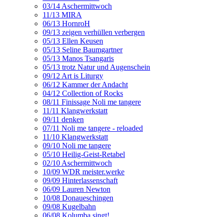
03/14 Aschermittwoch
11/13 MIRA
06/13 HornroH
09/13 zeigen verhüllen verbergen
05/13 Ellen Keusen
05/13 Seline Baumgartner
05/13 Manos Tsangaris
05/13 trotz Natur und Augenschein
09/12 Art is Liturgy
06/12 Kammer der Andacht
04/12 Collection of Rocks
08/11 Finissage Noli me tangere
11/11 Klangwerkstatt
09/11 denken
07/11 Noli me tangere - reloaded
11/10 Klangwerkstatt
09/10 Noli me tangere
05/10 Heilig-Geist-Retabel
02/10 Aschermittwoch
10/09 WDR meister.werke
09/09 Hinterlassenschaft
06/09 Lauren Newton
10/08 Donaueschingen
09/08 Kugelbahn
06/08 Kolumba singt!