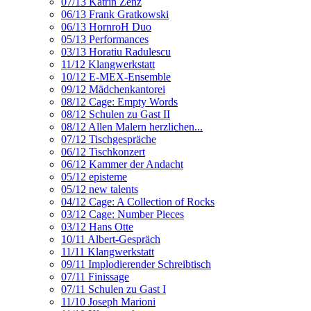
07/13 Katrin Zenz
06/13 Frank Gratkowski
06/13 HornroH Duo
05/13 Performances
03/13 Horatiu Radulescu
11/12 Klangwerkstatt
10/12 E-MEX-Ensemble
09/12 Mädchenkantorei
08/12 Cage: Empty Words
08/12 Schulen zu Gast II
08/12 Allen Malern herzlichen...
07/12 Tischgespräche
06/12 Tischkonzert
06/12 Kammer der Andacht
05/12 episteme
05/12 new talents
04/12 Cage: A Collection of Rocks
03/12 Cage: Number Pieces
03/12 Hans Otte
10/11 Albert-Gespräch
11/11 Klangwerkstatt
09/11 Implodierender Schreibtisch
07/11 Finissage
07/11 Schulen zu Gast I
11/10 Joseph Marioni