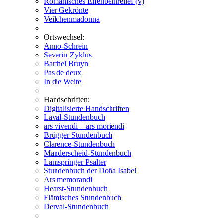
Romanisches Elfenbeinrelief (v)
Vier Gekrönte
Veilchenmadonna
Ortswechsel:
Anno-Schrein
Severin-Zyklus
Barthel Bruyn
Pas de deux
In die Weite
Handschriften:
Digitalisierte Handschriften
Laval-Stundenbuch
ars vivendi – ars moriendi
Brügger Stundenbuch
Clarence-Stundenbuch
Manderscheid-Stundenbuch
Lamspringer Psalter
Stundenbuch der Doña Isabel
Ars memorandi
Hearst-Stundenbuch
Flämisches Stundenbuch
Derval-Stundenbuch