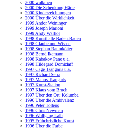
2000 walkmen
2000 Die Schenkung Härle
2000 Kinderzeichnungen
2000 Über die Wirklichkeit
1999 Andor Weininger
1999 Joseph Marioni
1999 Andy Warhol
1998 Kunsthalle Baden-Baden
1998 Glaube und Wissen
1998 Stephan Baumkötter
1998 Bernd Ikemann
1998 Kabakov Pane u.a.
1998 Hildegard Domizlaff
1997 Cage Tsangaris u.a.
1997 Richard Serra
1997 Manos Tsangaris
1997 Kunst-Station
1997 Klaus vom Bruch
1997 Über den Ort: Kolumba
1996 Über die Ambivalenz
1996 Peter Tollens
1996 Chris Newman
1996 Wolfgang Laib
1995 Frühchristliche Kunst
1996 Über die Farbe