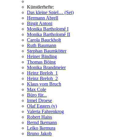
Künstlerhefte:
Das kleine Spiel… (Set)
Hermann Abrell
Birgit Antoni
Monika Bartholomé I
Monika Bartholomé II
Carola Bauckholt
Ruth Baumann
Stephan Baumkötter
Heiner Binding
Thomas Böing
Monika Brandmeier
Heinz Breloh_1
Heinz Breloh_2
Klaus vom Bruch
Max Cole
Büro für...
Irmel Droese
Olaf Eggers (v)
Valeria Fahrenkrog
Robert Haiss
Bernd Ikemann
Leiko Ikemura
Bruno Jakob