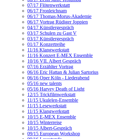
07/17 Flötenwerkstatt
06/17 Fronleichnam
06/17 Thomas-Morus-Akademie
06/17 Vortrag Rüdiger Joppien
04/17 Künstlergespräch
03/17 Schulen zu Gast V
03/17 Künstlergespräch
01/17 Konzertreihe
11/16 Klangwerkstatt
11/16 Konzert E-MEX Ensemble
10/16 VII. Albert Gespräch
07/16 Erzählter Vortrag
06/16 Eric Hattan & Julian Sartorius
06/16 Oper Köln - Liederabend
05/16 new talents
05/16 Harvey Death of Light
12/15 Trickfilmwerkstatt
11/15 Ukulelen-Ensemble
11/15 Lesewerkstatt
11/15 Klangwerkstatt
10/15 E-MEX Ensemble
10/15 Winterreise
10/15 Albert-Gespräch
09/15 European Workshop