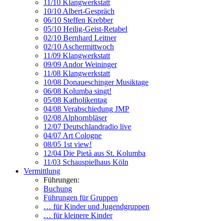
11/10 Klangwerkstatt
10/10 Albert-Gespräch
06/10 Steffen Krebber
05/10 Heilig-Geist-Retabel
02/10 Bernhard Leitner
02/10 Aschermittwoch
11/09 Klangwerkstatt
09/09 Andor Weininger
11/08 Klangwerkstatt
10/08 Donaueschinger Musiktage
06/08 Kolumba singt!
05/08 Katholikentag
04/08 Verabschiedung JMP
02/08 Alphornbläser
12/07 Deutschlandradio live
04/07 Art Cologne
08/05 1st view!
12/04 Die Pietà aus St. Kolumba
11/03 Schauspielhaus Köln
Vermittlung
Führungen:
Buchung
Führungen für Gruppen
… für Kinder und Jugendgruppen
… für kleinere Kinder