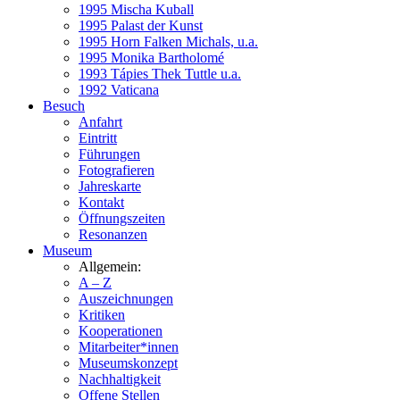
1995 Mischa Kuball
1995 Palast der Kunst
1995 Horn Falken Michals, u.a.
1995 Monika Bartholomé
1993 Tápies Thek Tuttle u.a.
1992 Vaticana
Besuch
Anfahrt
Eintritt
Führungen
Fotografieren
Jahreskarte
Kontakt
Öffnungszeiten
Resonanzen
Museum
Allgemein:
A – Z
Auszeichnungen
Kritiken
Kooperationen
Mitarbeiter*innen
Museumskonzept
Nachhaltigkeit
Offene Stellen