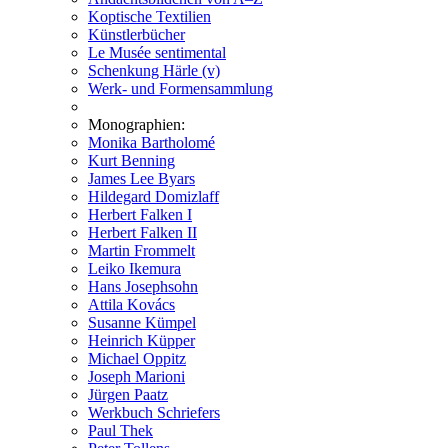
Koptische Textilien
Künstlerbücher
Le Musée sentimental
Schenkung Härle (v)
Werk- und Formensammlung
Monographien:
Monika Bartholomé
Kurt Benning
James Lee Byars
Hildegard Domizlaff
Herbert Falken I
Herbert Falken II
Martin Frommelt
Leiko Ikemura
Hans Josephsohn
Attila Kovács
Susanne Kümpel
Heinrich Küpper
Michael Oppitz
Joseph Marioni
Jürgen Paatz
Werkbuch Schriefers
Paul Thek