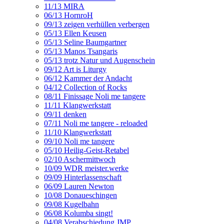
11/13 MIRA
06/13 HornroH
09/13 zeigen verhüllen verbergen
05/13 Ellen Keusen
05/13 Seline Baumgartner
05/13 Manos Tsangaris
05/13 trotz Natur und Augenschein
09/12 Art is Liturgy
06/12 Kammer der Andacht
04/12 Collection of Rocks
08/11 Finissage Noli me tangere
11/11 Klangwerkstatt
09/11 denken
07/11 Noli me tangere - reloaded
11/10 Klangwerkstatt
09/10 Noli me tangere
05/10 Heilig-Geist-Retabel
02/10 Aschermittwoch
10/09 WDR meister.werke
09/09 Hinterlassenschaft
06/09 Lauren Newton
10/08 Donaueschingen
09/08 Kugelbahn
06/08 Kolumba singt!
04/08 Verabschiedung JMP