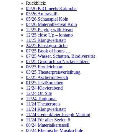
Rückblick:
05/26 KIO meets Kolumba
05/26 Au travail!
05/26 Schauspiel Köln
04/26 Materialfestival Köln
12/25 Playing with Heart
12/25 close Up – lontano
11/25 Klangwerkstatt
24/25 Kioskgespräche
07/25 Book of hours …
07/25 Wasser, Schatten, Biodiversität
07/25 Gespräch zu Nackenstützen
06/25 Fronleichnam
03/25 Theaterpreisverleihung
03/25 Aschermittwoch
01/25 JetztSprechen
12/24 Klavierabend
12/24 On Site
12/24 Toniponal
11/24 Theaterpreis
11/24 Klangwerkstatt
11/24 Gedenkfeier Joseph Marioni
11/24 Für aller Seelen 6
08/24 Materialkarussell
06/24 Rheinische Musikschule