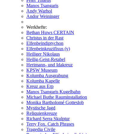
Peter Tollens
Manos Tsangaris
Andy Warhol
Andor Weininger
Werkhefte:
Bethan Huws CERTAIN
Christus in der Rast
Elfenbeindiptychon
Elfenbeinkruzifixus (v)
Heiliger Nikolaus
Heilig-Geist-Retabel
Herimann- und Idakreuz
KPSW Museum
Kolumba Ausgrabung
Kolumba Kapelle
Kreuz aus Erp
Manos Tsangaris Kugelbahn
Michael Buthe Rauminstallation
Monika Bartholomé Gotteslob
Mystische Jagd
Reliquienkreuze
Richard Serra Skulptur
Terry Fox. Catch Phrases
Tragedia Civile