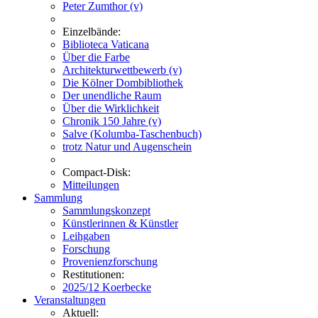
Peter Zumthor (v)
Einzelbände:
Biblioteca Vaticana
Über die Farbe
Architekturwettbewerb (v)
Die Kölner Dombibliothek
Der unendliche Raum
Über die Wirklichkeit
Chronik 150 Jahre (v)
Salve (Kolumba-Taschenbuch)
trotz Natur und Augenschein
Compact-Disk:
Mitteilungen
Sammlung
Sammlungskonzept
Künstlerinnen & Künstler
Leihgaben
Forschung
Provenienzforschung
Restitutionen:
2025/12 Koerbecke
Veranstaltungen
Aktuell: