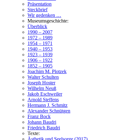
Präsentation
Steckbrief
Wir gedenken …
Museumsgeschichte:
Überblick
1990 – 2007
1972 – 1989
1954 – 1971
1940 – 1953
1923 – 1939
1906 – 1922
1852 – 1905
Joachim M. Plotzek
Walter Schulten
Joseph Hoster
Wilhelm Neuß
Jakob Eschweiler
Arnold Steffens
Hermann J. Schmitz
Alexander Schnütgen
Franz Bock
Johann Baudri
Friedrich Baudri
Texte:
Ästhetik und Seelsorge (2017)