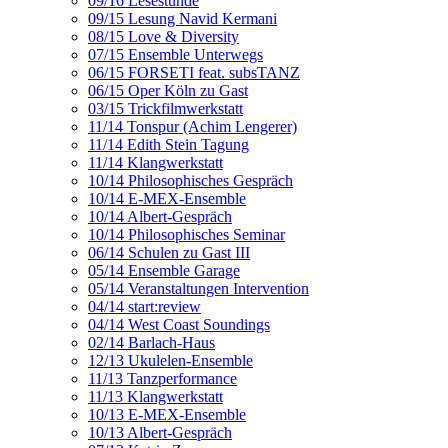
09/16 Lesestunde
09/15 Lesung Navid Kermani
08/15 Love & Diversity
07/15 Ensemble Unterwegs
06/15 FORSETI feat. subsTANZ
06/15 Oper Köln zu Gast
03/15 Trickfilmwerkstatt
11/14 Tonspur (Achim Lengerer)
11/14 Edith Stein Tagung
11/14 Klangwerkstatt
10/14 Philosophisches Gespräch
10/14 E-MEX-Ensemble
10/14 Albert-Gespräch
10/14 Philosophisches Seminar
06/14 Schulen zu Gast III
05/14 Ensemble Garage
05/14 Veranstaltungen Intervention
04/14 start:review
04/14 West Coast Soundings
02/14 Barlach-Haus
12/13 Ukulelen-Ensemble
11/13 Tanzperformance
11/13 Klangwerkstatt
10/13 E-MEX-Ensemble
10/13 Albert-Gespräch