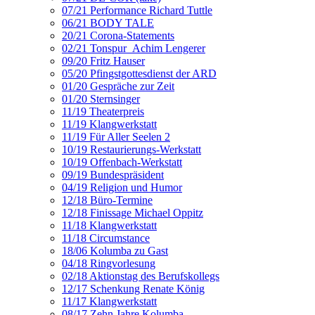
07/21 Performance Richard Tuttle
06/21 BODY TALE
20/21 Corona-Statements
02/21 Tonspur_Achim Lengerer
09/20 Fritz Hauser
05/20 Pfingstgottesdienst der ARD
01/20 Gespräche zur Zeit
01/20 Sternsinger
11/19 Theaterpreis
11/19 Klangwerkstatt
11/19 Für Aller Seelen 2
10/19 Restaurierungs-Werkstatt
10/19 Offenbach-Werkstatt
09/19 Bundespräsident
04/19 Religion und Humor
12/18 Büro-Termine
12/18 Finissage Michael Oppitz
11/18 Klangwerkstatt
11/18 Circumstance
18/06 Kolumba zu Gast
04/18 Ringvorlesung
02/18 Aktionstag des Berufskollegs
12/17 Schenkung Renate König
11/17 Klangwerkstatt
08/17 Zehn Jahre Kolumba