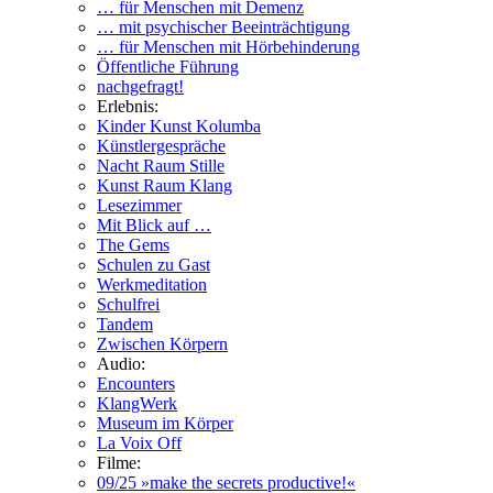
… für Menschen mit Demenz
… mit psychischer Beeinträchtigung
… für Menschen mit Hörbehinderung
Öffentliche Führung
nachgefragt!
Erlebnis:
Kinder Kunst Kolumba
Künstlergespräche
Nacht Raum Stille
Kunst Raum Klang
Lesezimmer
Mit Blick auf …
The Gems
Schulen zu Gast
Werkmeditation
Schulfrei
Tandem
Zwischen Körpern
Audio:
Encounters
KlangWerk
Museum im Körper
La Voix Off
Filme:
09/25 »make the secrets productive!«