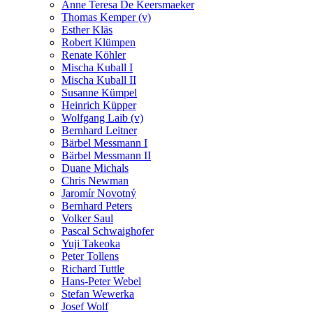
Anne Teresa De Keersmaeker
Thomas Kemper (v)
Esther Kläs
Robert Klümpen
Renate Köhler
Mischa Kuball I
Mischa Kuball II
Susanne Kümpel
Heinrich Küpper
Wolfgang Laib (v)
Bernhard Leitner
Bärbel Messmann I
Bärbel Messmann II
Duane Michals
Chris Newman
Jaromír Novotný
Bernhard Peters
Volker Saul
Pascal Schwaighofer
Yuji Takeoka
Peter Tollens
Richard Tuttle
Hans-Peter Webel
Stefan Wewerka
Josef Wolf