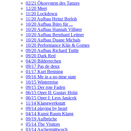
02/21 Ökosystem des Tanzes
12/20 Meet
11/20 Lockdown
11/20 Aufbau Heinz Breloh
10/20 Aufbau Büro für ...
10/20 Aufbau Hannah Villiger
10/20 Aufbau Bernhard Leitner
10/20 Aufbau Duane Michals
10/20 Performance Kläs & Gomes
09/20 Aufbau Richard Tuttle
09/20 Dark Red
04/20 Bilderrechen
09/17 Pas de deux
01/17 Kurt Benning
09/16 Me in a no-time state
10/15 Winterreise
09/15 Der rote Faden
06/15 Oper II: Gustav Holst
06/15 Oper I: Leos Janácek
11/14 Klangwerkstatt
09/14 playing by heart
04/14 Kunst Raum Klang
09/19 Aufbrüche
05/14 The Visitors
03/14 Aschermittwoch