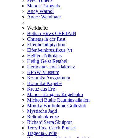
Peter Tollens
Manos Tsangaris
Andy Warhol
Andor Weininger
Werkhefte:
Bethan Huws CERTAIN
Christus in der Rast
Elfenbeindiptychon
Elfenbeinkruzifixus (v)
Heiliger Nikolaus
Heilig-Geist-Retabel
Herimann- und Idakreuz
KPSW Museum
Kolumba Ausgrabung
Kolumba Kapelle
Kreuz aus Erp
Manos Tsangaris Kugelbahn
Michael Buthe Rauminstallation
Monika Bartholomé Gotteslob
Mystische Jagd
Reliquienkreuze
Richard Serra Skulptur
Terry Fox. Catch Phrases
Tragedia Civile