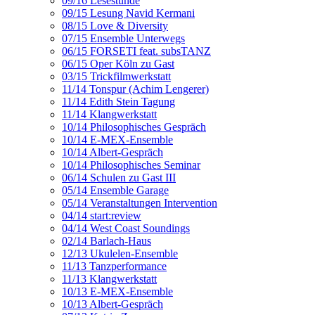
09/16 Lesestunde
09/15 Lesung Navid Kermani
08/15 Love & Diversity
07/15 Ensemble Unterwegs
06/15 FORSETI feat. subsTANZ
06/15 Oper Köln zu Gast
03/15 Trickfilmwerkstatt
11/14 Tonspur (Achim Lengerer)
11/14 Edith Stein Tagung
11/14 Klangwerkstatt
10/14 Philosophisches Gespräch
10/14 E-MEX-Ensemble
10/14 Albert-Gespräch
10/14 Philosophisches Seminar
06/14 Schulen zu Gast III
05/14 Ensemble Garage
05/14 Veranstaltungen Intervention
04/14 start:review
04/14 West Coast Soundings
02/14 Barlach-Haus
12/13 Ukulelen-Ensemble
11/13 Tanzperformance
11/13 Klangwerkstatt
10/13 E-MEX-Ensemble
10/13 Albert-Gespräch