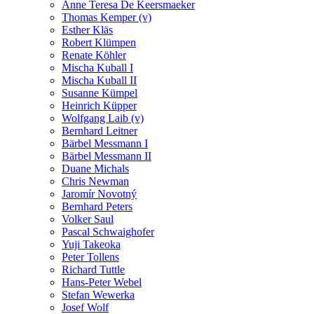
Anne Teresa De Keersmaeker
Thomas Kemper (v)
Esther Kläs
Robert Klümpen
Renate Köhler
Mischa Kuball I
Mischa Kuball II
Susanne Kümpel
Heinrich Küpper
Wolfgang Laib (v)
Bernhard Leitner
Bärbel Messmann I
Bärbel Messmann II
Duane Michals
Chris Newman
Jaromír Novotný
Bernhard Peters
Volker Saul
Pascal Schwaighofer
Yuji Takeoka
Peter Tollens
Richard Tuttle
Hans-Peter Webel
Stefan Wewerka
Josef Wolf