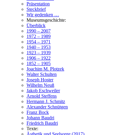
Präsentation
Steckbrief
Wir gedenken …
Museumsgeschichte:
Überblick
1990 – 2007
1972 – 1989
1954 – 1971
1940 – 1953
1923 – 1939
1906 – 1922
1852 – 1905
Joachim M. Plotzek
Walter Schulten
Joseph Hoster
Wilhelm Neuß
Jakob Eschweiler
Arnold Steffens
Hermann J. Schmitz
Alexander Schnütgen
Franz Bock
Johann Baudri
Friedrich Baudri
Texte:
Ästhetik und Seelsorge (2017)