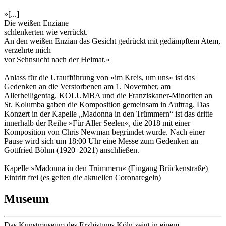
»[...]
Die weißen Enziane
schlenkerten wie verrückt.
An den weißen Enzian das Gesicht gedrückt mit gedämpftem Atem,
verzehrte mich
vor Sehnsucht nach der Heimat.«
Anlass für die Uraufführung von »im Kreis, um uns« ist das
Gedenken an die Verstorbenen am 1. November, am
Allerheiligentag. KOLUMBA und die Franziskaner-Minoriten an
St. Kolumba gaben die Komposition gemeinsam in Auftrag. Das
Konzert in der Kapelle „Madonna in den Trümmern“ ist das dritte
innerhalb der Reihe »Für Aller Seelen«, die 2018 mit einer
Komposition von Chris Newman begründet wurde. Nach einer
Pause wird sich um 18:00 Uhr eine Messe zum Gedenken an
Gottfried Böhm (1920–2021) anschließen.
Kapelle »Madonna in den Trümmern« (Eingang Brückenstraße)
Eintritt frei (es gelten die aktuellen Coronaregeln)
Museum
Das Kunstmuseum des Erzbistums Köln zeigt in einem