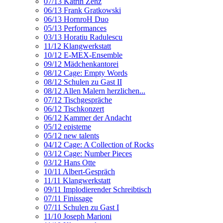
07/13 Katrin Zenz
06/13 Frank Gratkowski
06/13 HornroH Duo
05/13 Performances
03/13 Horatiu Radulescu
11/12 Klangwerkstatt
10/12 E-MEX-Ensemble
09/12 Mädchenkantorei
08/12 Cage: Empty Words
08/12 Schulen zu Gast II
08/12 Allen Malern herzlichen...
07/12 Tischgespräche
06/12 Tischkonzert
06/12 Kammer der Andacht
05/12 episteme
05/12 new talents
04/12 Cage: A Collection of Rocks
03/12 Cage: Number Pieces
03/12 Hans Otte
10/11 Albert-Gespräch
11/11 Klangwerkstatt
09/11 Implodierender Schreibtisch
07/11 Finissage
07/11 Schulen zu Gast I
11/10 Joseph Marioni