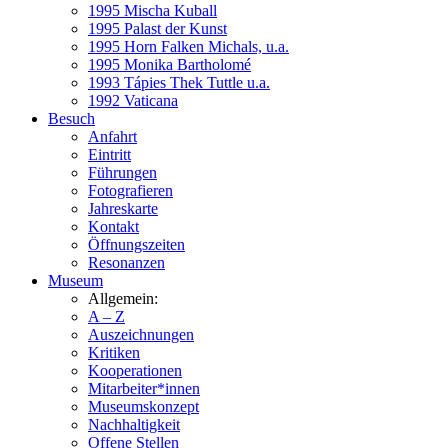
1995 Mischa Kuball
1995 Palast der Kunst
1995 Horn Falken Michals, u.a.
1995 Monika Bartholomé
1993 Tápies Thek Tuttle u.a.
1992 Vaticana
Besuch
Anfahrt
Eintritt
Führungen
Fotografieren
Jahreskarte
Kontakt
Öffnungszeiten
Resonanzen
Museum
Allgemein:
A – Z
Auszeichnungen
Kritiken
Kooperationen
Mitarbeiter*innen
Museumskonzept
Nachhaltigkeit
Offene Stellen