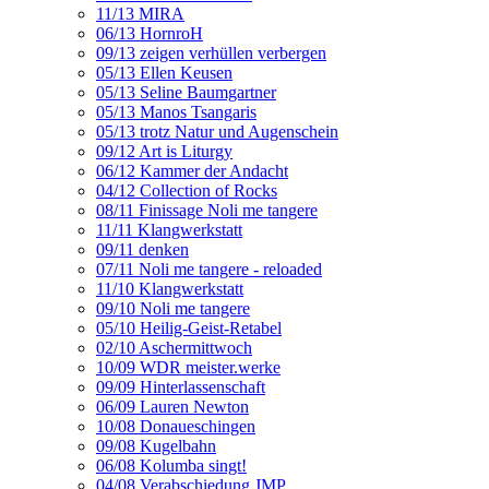
11/13 MIRA
06/13 HornroH
09/13 zeigen verhüllen verbergen
05/13 Ellen Keusen
05/13 Seline Baumgartner
05/13 Manos Tsangaris
05/13 trotz Natur und Augenschein
09/12 Art is Liturgy
06/12 Kammer der Andacht
04/12 Collection of Rocks
08/11 Finissage Noli me tangere
11/11 Klangwerkstatt
09/11 denken
07/11 Noli me tangere - reloaded
11/10 Klangwerkstatt
09/10 Noli me tangere
05/10 Heilig-Geist-Retabel
02/10 Aschermittwoch
10/09 WDR meister.werke
09/09 Hinterlassenschaft
06/09 Lauren Newton
10/08 Donaueschingen
09/08 Kugelbahn
06/08 Kolumba singt!
04/08 Verabschiedung JMP