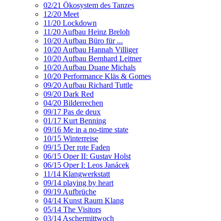
02/21 Ökosystem des Tanzes
12/20 Meet
11/20 Lockdown
11/20 Aufbau Heinz Breloh
10/20 Aufbau Büro für ...
10/20 Aufbau Hannah Villiger
10/20 Aufbau Bernhard Leitner
10/20 Aufbau Duane Michals
10/20 Performance Kläs & Gomes
09/20 Aufbau Richard Tuttle
09/20 Dark Red
04/20 Bilderrechen
09/17 Pas de deux
01/17 Kurt Benning
09/16 Me in a no-time state
10/15 Winterreise
09/15 Der rote Faden
06/15 Oper II: Gustav Holst
06/15 Oper I: Leos Janácek
11/14 Klangwerkstatt
09/14 playing by heart
09/19 Aufbrüche
04/14 Kunst Raum Klang
05/14 The Visitors
03/14 Aschermittwoch