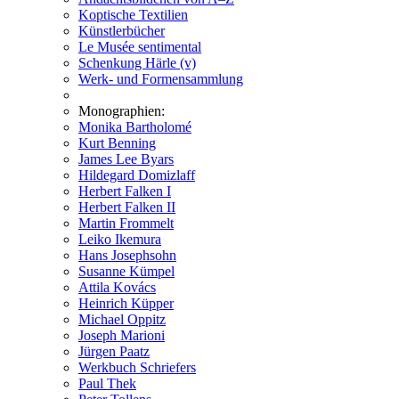
Koptische Textilien
Künstlerbücher
Le Musée sentimental
Schenkung Härle (v)
Werk- und Formensammlung
Monographien:
Monika Bartholomé
Kurt Benning
James Lee Byars
Hildegard Domizlaff
Herbert Falken I
Herbert Falken II
Martin Frommelt
Leiko Ikemura
Hans Josephsohn
Susanne Kümpel
Attila Kovács
Heinrich Küpper
Michael Oppitz
Joseph Marioni
Jürgen Paatz
Werkbuch Schriefers
Paul Thek