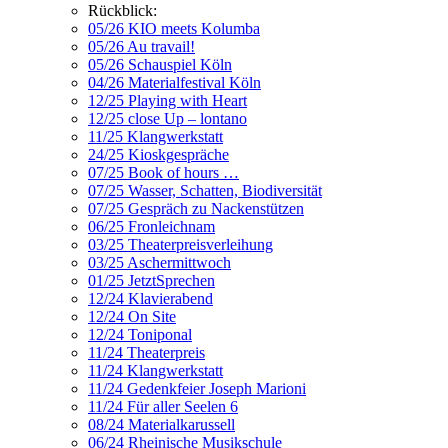
Rückblick:
05/26 KIO meets Kolumba
05/26 Au travail!
05/26 Schauspiel Köln
04/26 Materialfestival Köln
12/25 Playing with Heart
12/25 close Up – lontano
11/25 Klangwerkstatt
24/25 Kioskgespräche
07/25 Book of hours …
07/25 Wasser, Schatten, Biodiversität
07/25 Gespräch zu Nackenstützen
06/25 Fronleichnam
03/25 Theaterpreisverleihung
03/25 Aschermittwoch
01/25 JetztSprechen
12/24 Klavierabend
12/24 On Site
12/24 Toniponal
11/24 Theaterpreis
11/24 Klangwerkstatt
11/24 Gedenkfeier Joseph Marioni
11/24 Für aller Seelen 6
08/24 Materialkarussell
06/24 Rheinische Musikschule