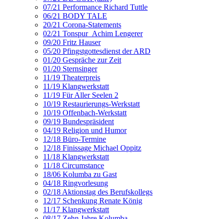
07/21 Performance Richard Tuttle
06/21 BODY TALE
20/21 Corona-Statements
02/21 Tonspur_Achim Lengerer
09/20 Fritz Hauser
05/20 Pfingstgottesdienst der ARD
01/20 Gespräche zur Zeit
01/20 Sternsinger
11/19 Theaterpreis
11/19 Klangwerkstatt
11/19 Für Aller Seelen 2
10/19 Restaurierungs-Werkstatt
10/19 Offenbach-Werkstatt
09/19 Bundespräsident
04/19 Religion und Humor
12/18 Büro-Termine
12/18 Finissage Michael Oppitz
11/18 Klangwerkstatt
11/18 Circumstance
18/06 Kolumba zu Gast
04/18 Ringvorlesung
02/18 Aktionstag des Berufskollegs
12/17 Schenkung Renate König
11/17 Klangwerkstatt
08/17 Zehn Jahre Kolumba