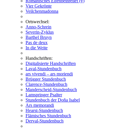
Romanisches Elfenbeinrelief (v)
Vier Gekrönte
Veilchenmadonna
Ortswechsel:
Anno-Schrein
Severin-Zyklus
Barthel Bruyn
Pas de deux
In die Weite
Handschriften:
Digitalisierte Handschriften
Laval-Stundenbuch
ars vivendi – ars moriendi
Brügger Stundenbuch
Clarence-Stundenbuch
Manderscheid-Stundenbuch
Lamspringer Psalter
Stundenbuch der Doña Isabel
Ars memorandi
Hearst-Stundenbuch
Flämisches Stundenbuch
Derval-Stundenbuch