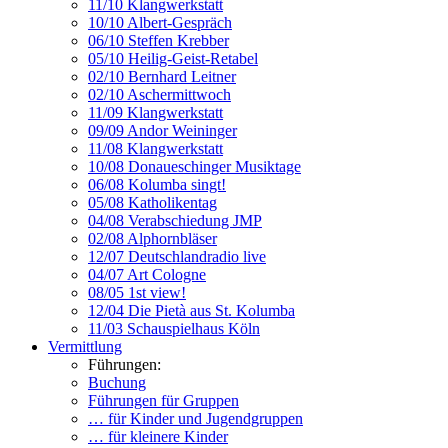
11/10 Klangwerkstatt
10/10 Albert-Gespräch
06/10 Steffen Krebber
05/10 Heilig-Geist-Retabel
02/10 Bernhard Leitner
02/10 Aschermittwoch
11/09 Klangwerkstatt
09/09 Andor Weininger
11/08 Klangwerkstatt
10/08 Donaueschinger Musiktage
06/08 Kolumba singt!
05/08 Katholikentag
04/08 Verabschiedung JMP
02/08 Alphornbläser
12/07 Deutschlandradio live
04/07 Art Cologne
08/05 1st view!
12/04 Die Pietà aus St. Kolumba
11/03 Schauspielhaus Köln
Vermittlung
Führungen:
Buchung
Führungen für Gruppen
… für Kinder und Jugendgruppen
… für kleinere Kinder