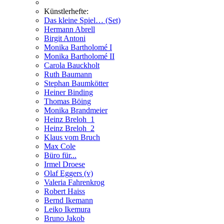
Künstlerhefte:
Das kleine Spiel… (Set)
Hermann Abrell
Birgit Antoni
Monika Bartholomé I
Monika Bartholomé II
Carola Bauckholt
Ruth Baumann
Stephan Baumkötter
Heiner Binding
Thomas Böing
Monika Brandmeier
Heinz Breloh_1
Heinz Breloh_2
Klaus vom Bruch
Max Cole
Büro für...
Irmel Droese
Olaf Eggers (v)
Valeria Fahrenkrog
Robert Haiss
Bernd Ikemann
Leiko Ikemura
Bruno Jakob