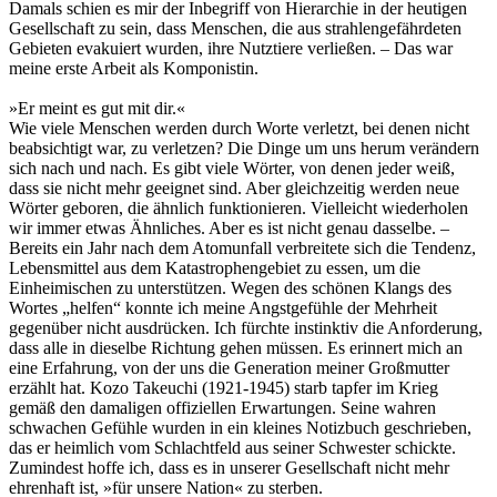
Damals schien es mir der Inbegriff von Hierarchie in der heutigen
Gesellschaft zu sein, dass Menschen, die aus strahlengefährdeten
Gebieten evakuiert wurden, ihre Nutztiere verließen. – Das war
meine erste Arbeit als Komponistin.
»Er meint es gut mit dir.«
Wie viele Menschen werden durch Worte verletzt, bei denen nicht
beabsichtigt war, zu verletzen? Die Dinge um uns herum verändern
sich nach und nach. Es gibt viele Wörter, von denen jeder weiß,
dass sie nicht mehr geeignet sind. Aber gleichzeitig werden neue
Wörter geboren, die ähnlich funktionieren. Vielleicht wiederholen
wir immer etwas Ähnliches. Aber es ist nicht genau dasselbe. –
Bereits ein Jahr nach dem Atomunfall verbreitete sich die Tendenz,
Lebensmittel aus dem Katastrophengebiet zu essen, um die
Einheimischen zu unterstützen. Wegen des schönen Klangs des
Wortes „helfen“ konnte ich meine Angstgefühle der Mehrheit
gegenüber nicht ausdrücken. Ich fürchte instinktiv die Anforderung,
dass alle in dieselbe Richtung gehen müssen. Es erinnert mich an
eine Erfahrung, von der uns die Generation meiner Großmutter
erzählt hat. Kozo Takeuchi (1921-1945) starb tapfer im Krieg
gemäß den damaligen offiziellen Erwartungen. Seine wahren
schwachen Gefühle wurden in ein kleines Notizbuch geschrieben,
das er heimlich vom Schlachtfeld aus seiner Schwester schickte.
Zumindest hoffe ich, dass es in unserer Gesellschaft nicht mehr
ehrenhaft ist, »für unsere Nation« zu sterben.