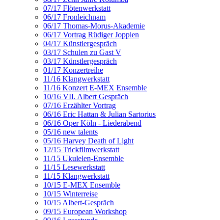
07/17 Flötenwerkstatt
06/17 Fronleichnam
06/17 Thomas-Morus-Akademie
06/17 Vortrag Rüdiger Joppien
04/17 Künstlergespräch
03/17 Schulen zu Gast V
03/17 Künstlergespräch
01/17 Konzertreihe
11/16 Klangwerkstatt
11/16 Konzert E-MEX Ensemble
10/16 VII. Albert Gespräch
07/16 Erzählter Vortrag
06/16 Eric Hattan & Julian Sartorius
06/16 Oper Köln - Liederabend
05/16 new talents
05/16 Harvey Death of Light
12/15 Trickfilmwerkstatt
11/15 Ukulelen-Ensemble
11/15 Lesewerkstatt
11/15 Klangwerkstatt
10/15 E-MEX Ensemble
10/15 Winterreise
10/15 Albert-Gespräch
09/15 European Workshop