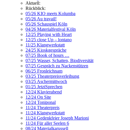
Aktuell:
Rückblick:
05/26 KIO meets Kolumba
05/26 Au travail!
05/26 Schauspiel Köln
04/26 Materialfestival Köln
12/25 Playing with Heart
12/25 close Up – lontano
11/25 Klangwerkstatt
24/25 Kioskgespräche
07/25 Book of hours …
07/25 Wasser, Schatten, Biodiversität
07/25 Gespräch zu Nackenstützen
06/25 Fronleichnam
03/25 Theaterpreisverleihung
03/25 Aschermittwoch
01/25 JetztSprechen
12/24 Klavierabend
12/24 On Site
12/24 Toniponal
11/24 Theaterpreis
11/24 Klangwerkstatt
11/24 Gedenkfeier Joseph Marioni
11/24 Für aller Seelen 6
08/24 Materialkarussell