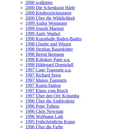
2000 walkmen
2000 Die Schenkung Härle
2000 Kinderzeichnungen
2000 Über die Wirklichkeit
1999 Andor Weininger
1999 Joseph Marioni
1999 Andy Warhol
1998 Kunsthalle Baden-Baden
1998 Glaube und Wissen
1998 Stephan Baumkötter
1998 Bernd Ikemann
1998 Kabakov Pane u.a.
1998 Hildegard Domizlaff
1997 Cage Tsangaris u.a.
1997 Richard Serra
1997 Manos Tsangaris
1997 Kunst-Station
1997 Klaus vom Bruch
1997 Über den Ort: Kolumba
1996 Über die Ambivalenz
1996 Peter Tollens
1996 Chris Newman
1996 Wolfgang Laib
1995 Frühchristliche Kunst
1996 Über die Farbe