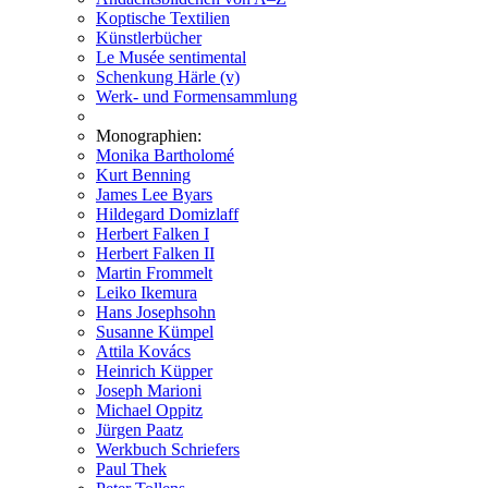
Koptische Textilien
Künstlerbücher
Le Musée sentimental
Schenkung Härle (v)
Werk- und Formensammlung
Monographien:
Monika Bartholomé
Kurt Benning
James Lee Byars
Hildegard Domizlaff
Herbert Falken I
Herbert Falken II
Martin Frommelt
Leiko Ikemura
Hans Josephsohn
Susanne Kümpel
Attila Kovács
Heinrich Küpper
Joseph Marioni
Michael Oppitz
Jürgen Paatz
Werkbuch Schriefers
Paul Thek