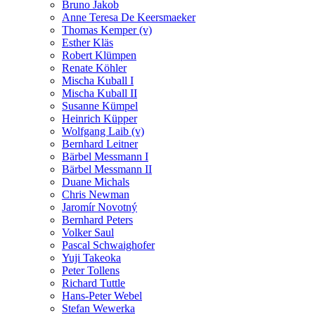
Bruno Jakob
Anne Teresa De Keersmaeker
Thomas Kemper (v)
Esther Kläs
Robert Klümpen
Renate Köhler
Mischa Kuball I
Mischa Kuball II
Susanne Kümpel
Heinrich Küpper
Wolfgang Laib (v)
Bernhard Leitner
Bärbel Messmann I
Bärbel Messmann II
Duane Michals
Chris Newman
Jaromír Novotný
Bernhard Peters
Volker Saul
Pascal Schwaighofer
Yuji Takeoka
Peter Tollens
Richard Tuttle
Hans-Peter Webel
Stefan Wewerka