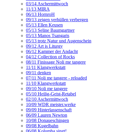
03/14 Aschermittwoch
11/13 MIRA
06/13 HornroH
09/13 zeigen verhüllen verbergen
05/13 Ellen Keusen
05/13 Seline Baumgartner
05/13 Manos Tsangaris
05/13 trotz Natur und Augenschein
09/12 Art is Liturgy
06/12 Kammer der Andacht
04/12 Collection of Rocks
08/11 Finissage Noli me tangere
11/11 Klangwerkstatt
09/11 denken
07/11 Noli me tangere - reloaded
11/10 Klangwerkstatt
09/10 Noli me tangere
05/10 Heilig-Geist-Retabel
02/10 Aschermittwoch
10/09 WDR meister.werke
09/09 Hinterlassenschaft
06/09 Lauren Newton
10/08 Donaueschingen
09/08 Kugelbahn
06/08 Kolumba singt!