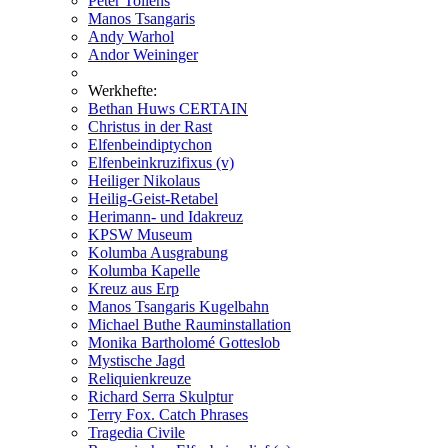
Peter Tollens
Manos Tsangaris
Andy Warhol
Andor Weininger
Werkhefte:
Bethan Huws CERTAIN
Christus in der Rast
Elfenbeindiptychon
Elfenbeinkruzifixus (v)
Heiliger Nikolaus
Heilig-Geist-Retabel
Herimann- und Idakreuz
KPSW Museum
Kolumba Ausgrabung
Kolumba Kapelle
Kreuz aus Erp
Manos Tsangaris Kugelbahn
Michael Buthe Rauminstallation
Monika Bartholomé Gotteslob
Mystische Jagd
Reliquienkreuze
Richard Serra Skulptur
Terry Fox. Catch Phrases
Tragedia Civile