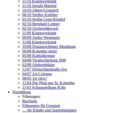
11/10 Klangwerkstatt
11/10 Joseph Marioni
10/10 Albert-Gespräch
06/10 Steffen Krebber
05/10 Heilig-Geist-Retabel
02/10 Bernhard Leitner
02/10 Aschermittwoch
11/09 Klangwerkstatt
09/09 Andor Weininger
11/08 Klangwerkstatt
10/08 Donaueschinger Musiktage
06/08 Kolumba singt!
05/08 Katholikentag
04/08 Verabschiedung JMP
02/08 Alphornbläser
12/07 Deutschlandradio live
04/07 Art Cologne
08/05 1st view!
12/04 Die Pietà aus St. Kolumba
11/03 Schauspielhaus Köln
Vermittlung
Führungen:
Buchung
Führungen für Gruppen
… für Kinder und Jugendgruppen