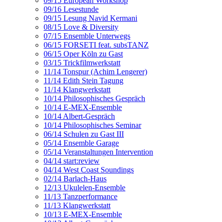
09/15 European Workshop
09/16 Lesestunde
09/15 Lesung Navid Kermani
08/15 Love & Diversity
07/15 Ensemble Unterwegs
06/15 FORSETI feat. subsTANZ
06/15 Oper Köln zu Gast
03/15 Trickfilmwerkstatt
11/14 Tonspur (Achim Lengerer)
11/14 Edith Stein Tagung
11/14 Klangwerkstatt
10/14 Philosophisches Gespräch
10/14 E-MEX-Ensemble
10/14 Albert-Gespräch
10/14 Philosophisches Seminar
06/14 Schulen zu Gast III
05/14 Ensemble Garage
05/14 Veranstaltungen Intervention
04/14 start:review
04/14 West Coast Soundings
02/14 Barlach-Haus
12/13 Ukulelen-Ensemble
11/13 Tanzperformance
11/13 Klangwerkstatt
10/13 E-MEX-Ensemble