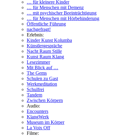
… für kleinere Kinder
… für Menschen mit Demenz
… mit psychischer Beeinträchtigung
… für Menschen mit Hörbehinderung
Öffentliche Führung
nachgefragt!
Erlebnis:
Kinder Kunst Kolumba
Künstlergespräche
Nacht Raum Stille
Kunst Raum Klang
Lesezimmer
Mit Blick auf …
The Gems
Schulen zu Gast
Werkmeditation
Schulfrei
Tandem
Zwischen Körpern
Audio:
Encounters
KlangWerk
Museum im Körper
La Voix Off
Filme: