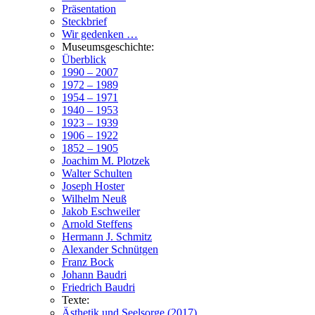
Präsentation
Steckbrief
Wir gedenken …
Museumsgeschichte:
Überblick
1990 – 2007
1972 – 1989
1954 – 1971
1940 – 1953
1923 – 1939
1906 – 1922
1852 – 1905
Joachim M. Plotzek
Walter Schulten
Joseph Hoster
Wilhelm Neuß
Jakob Eschweiler
Arnold Steffens
Hermann J. Schmitz
Alexander Schnütgen
Franz Bock
Johann Baudri
Friedrich Baudri
Texte:
Ästhetik und Seelsorge (2017)