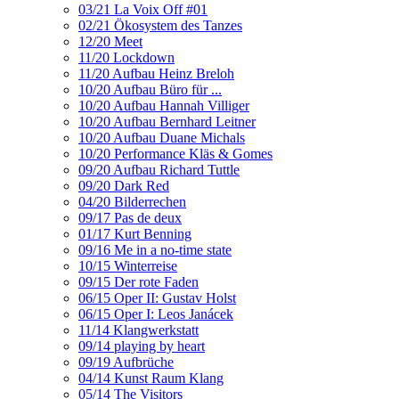
03/21 La Voix Off #01
02/21 Ökosystem des Tanzes
12/20 Meet
11/20 Lockdown
11/20 Aufbau Heinz Breloh
10/20 Aufbau Büro für ...
10/20 Aufbau Hannah Villiger
10/20 Aufbau Bernhard Leitner
10/20 Aufbau Duane Michals
10/20 Performance Kläs & Gomes
09/20 Aufbau Richard Tuttle
09/20 Dark Red
04/20 Bilderrechen
09/17 Pas de deux
01/17 Kurt Benning
09/16 Me in a no-time state
10/15 Winterreise
09/15 Der rote Faden
06/15 Oper II: Gustav Holst
06/15 Oper I: Leos Janácek
11/14 Klangwerkstatt
09/14 playing by heart
09/19 Aufbrüche
04/14 Kunst Raum Klang
05/14 The Visitors