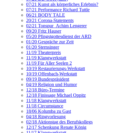
07/21 Kunst als körperliches Erlebnis?
07/21 Performance Richard Tuttle
06/21 BODY TALE
20/21 Corona-Statements
02/21 Tonspur_Achim Lengerer
09/20 Fritz Hauser
05/20 Pfingstgottesdienst der ARD
01/20 Gespräche zur Zeit
01/20 Sternsinger
11/19 Theaterpreis
11/19 Klangwerkstatt
11/19 Für Aller Seelen 2
10/19 Restaurierungs-Werkstatt
10/19 Offenbach-Werkstatt
09/19 Bundespräsident
04/19 Religion und Humor
12/18 Büro-Termine
12/18 Finissage Michael Oppitz
11/18 Klangwerkstatt
11/18 Circumstance
18/06 Kolumba zu Gast
04/18 Ringvorlesung
02/18 Aktionstag des Berufskollegs
12/17 Schenkung Renate König
11/17 Klangwerkstatt