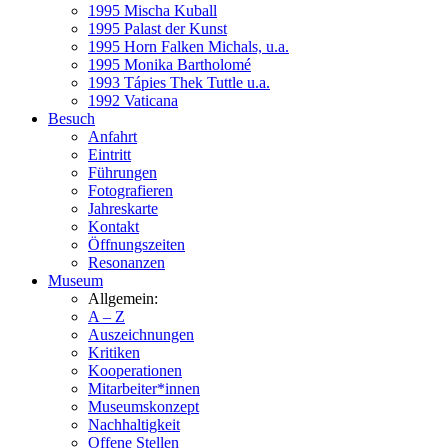
1995 Mischa Kuball
1995 Palast der Kunst
1995 Horn Falken Michals, u.a.
1995 Monika Bartholomé
1993 Tápies Thek Tuttle u.a.
1992 Vaticana
Besuch
Anfahrt
Eintritt
Führungen
Fotografieren
Jahreskarte
Kontakt
Öffnungszeiten
Resonanzen
Museum
Allgemein:
A – Z
Auszeichnungen
Kritiken
Kooperationen
Mitarbeiter*innen
Museumskonzept
Nachhaltigkeit
Offene Stellen