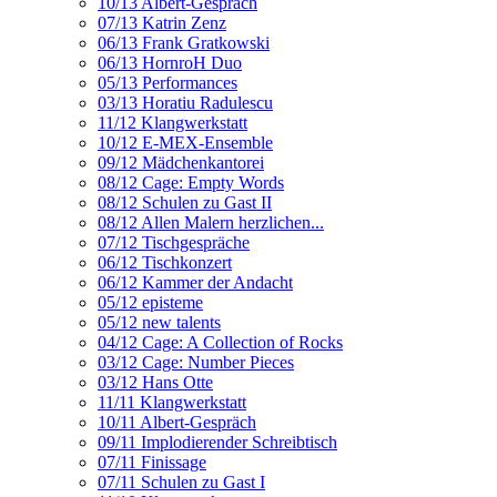
10/13 Albert-Gespräch
07/13 Katrin Zenz
06/13 Frank Gratkowski
06/13 HornroH Duo
05/13 Performances
03/13 Horatiu Radulescu
11/12 Klangwerkstatt
10/12 E-MEX-Ensemble
09/12 Mädchenkantorei
08/12 Cage: Empty Words
08/12 Schulen zu Gast II
08/12 Allen Malern herzlichen...
07/12 Tischgespräche
06/12 Tischkonzert
06/12 Kammer der Andacht
05/12 episteme
05/12 new talents
04/12 Cage: A Collection of Rocks
03/12 Cage: Number Pieces
03/12 Hans Otte
11/11 Klangwerkstatt
10/11 Albert-Gespräch
09/11 Implodierender Schreibtisch
07/11 Finissage
07/11 Schulen zu Gast I