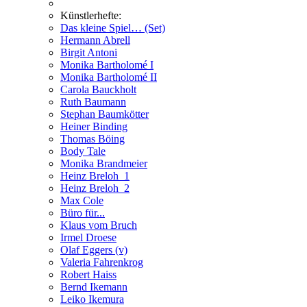
Künstlerhefte:
Das kleine Spiel… (Set)
Hermann Abrell
Birgit Antoni
Monika Bartholomé I
Monika Bartholomé II
Carola Bauckholt
Ruth Baumann
Stephan Baumkötter
Heiner Binding
Thomas Böing
Body Tale
Monika Brandmeier
Heinz Breloh_1
Heinz Breloh_2
Max Cole
Büro für...
Klaus vom Bruch
Irmel Droese
Olaf Eggers (v)
Valeria Fahrenkrog
Robert Haiss
Bernd Ikemann
Leiko Ikemura