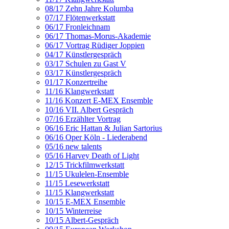
08/17 Zehn Jahre Kolumba
07/17 Flötenwerkstatt
06/17 Fronleichnam
06/17 Thomas-Morus-Akademie
06/17 Vortrag Rüdiger Joppien
04/17 Künstlergespräch
03/17 Schulen zu Gast V
03/17 Künstlergespräch
01/17 Konzertreihe
11/16 Klangwerkstatt
11/16 Konzert E-MEX Ensemble
10/16 VII. Albert Gespräch
07/16 Erzählter Vortrag
06/16 Eric Hattan & Julian Sartorius
06/16 Oper Köln - Liederabend
05/16 new talents
05/16 Harvey Death of Light
12/15 Trickfilmwerkstatt
11/15 Ukulelen-Ensemble
11/15 Lesewerkstatt
11/15 Klangwerkstatt
10/15 E-MEX Ensemble
10/15 Winterreise
10/15 Albert-Gespräch