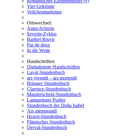
Romanisches Elfenbeinrelief (v)
Vier Gekrönte
Veilchenmadonna
Ortswechsel:
Anno-Schrein
Severin-Zyklus
Barthel Bruyn
Pas de deux
In die Weite
Handschriften:
Digitalisierte Handschriften
Laval-Stundenbuch
ars vivendi – ars moriendi
Brügger Stundenbuch
Clarence-Stundenbuch
Manderscheid-Stundenbuch
Lamspringer Psalter
Stundenbuch der Doña Isabel
Ars memorandi
Hearst-Stundenbuch
Flämisches Stundenbuch
Derval-Stundenbuch