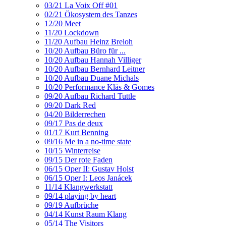
03/21 La Voix Off #01
02/21 Ökosystem des Tanzes
12/20 Meet
11/20 Lockdown
11/20 Aufbau Heinz Breloh
10/20 Aufbau Büro für ...
10/20 Aufbau Hannah Villiger
10/20 Aufbau Bernhard Leitner
10/20 Aufbau Duane Michals
10/20 Performance Kläs & Gomes
09/20 Aufbau Richard Tuttle
09/20 Dark Red
04/20 Bilderrechen
09/17 Pas de deux
01/17 Kurt Benning
09/16 Me in a no-time state
10/15 Winterreise
09/15 Der rote Faden
06/15 Oper II: Gustav Holst
06/15 Oper I: Leos Janácek
11/14 Klangwerkstatt
09/14 playing by heart
09/19 Aufbrüche
04/14 Kunst Raum Klang
05/14 The Visitors