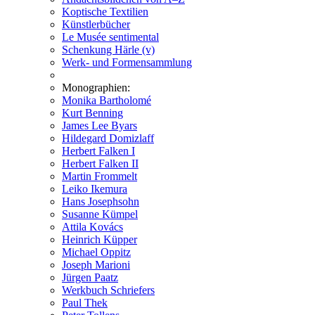
Koptische Textilien
Künstlerbücher
Le Musée sentimental
Schenkung Härle (v)
Werk- und Formensammlung
Monographien:
Monika Bartholomé
Kurt Benning
James Lee Byars
Hildegard Domizlaff
Herbert Falken I
Herbert Falken II
Martin Frommelt
Leiko Ikemura
Hans Josephsohn
Susanne Kümpel
Attila Kovács
Heinrich Küpper
Michael Oppitz
Joseph Marioni
Jürgen Paatz
Werkbuch Schriefers
Paul Thek