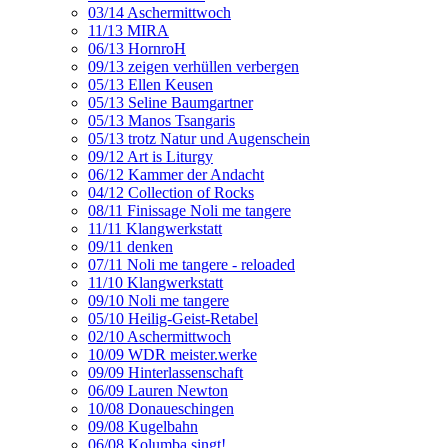
03/14 Aschermittwoch
11/13 MIRA
06/13 HornroH
09/13 zeigen verhüllen verbergen
05/13 Ellen Keusen
05/13 Seline Baumgartner
05/13 Manos Tsangaris
05/13 trotz Natur und Augenschein
09/12 Art is Liturgy
06/12 Kammer der Andacht
04/12 Collection of Rocks
08/11 Finissage Noli me tangere
11/11 Klangwerkstatt
09/11 denken
07/11 Noli me tangere - reloaded
11/10 Klangwerkstatt
09/10 Noli me tangere
05/10 Heilig-Geist-Retabel
02/10 Aschermittwoch
10/09 WDR meister.werke
09/09 Hinterlassenschaft
06/09 Lauren Newton
10/08 Donaueschingen
09/08 Kugelbahn
06/08 Kolumba singt!