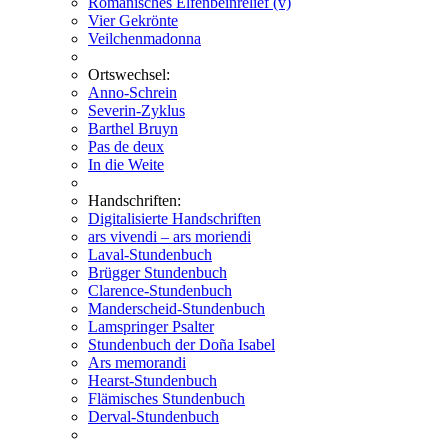
Romanisches Elfenbeinrelief (v)
Vier Gekrönte
Veilchenmadonna
Ortswechsel:
Anno-Schrein
Severin-Zyklus
Barthel Bruyn
Pas de deux
In die Weite
Handschriften:
Digitalisierte Handschriften
ars vivendi – ars moriendi
Laval-Stundenbuch
Brügger Stundenbuch
Clarence-Stundenbuch
Manderscheid-Stundenbuch
Lamspringer Psalter
Stundenbuch der Doña Isabel
Ars memorandi
Hearst-Stundenbuch
Flämisches Stundenbuch
Derval-Stundenbuch