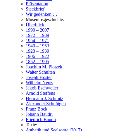
Präsentation
Steckbrief
Wir gedenken …
Museumsgeschichte:
Überblick
1990 – 2007
1972 – 1989
1954 – 1971
1940 – 1953
1923 – 1939
1906 – 1922
1852 – 1905
Joachim M. Plotzek
Walter Schulten
Joseph Hoster
Wilhelm Neuß
Jakob Eschweiler
Arnold Steffens
Hermann J. Schmitz
Alexander Schnütgen
Franz Bock
Johann Baudri
Friedrich Baudri
Texte:
Ästhetik und Seelsorge (2017)