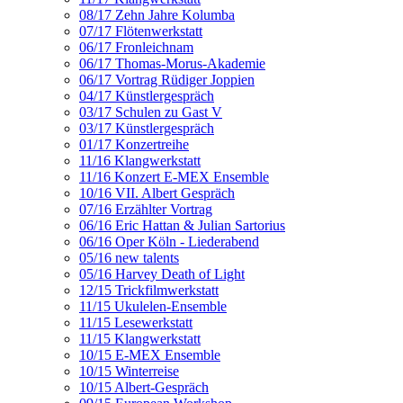
08/17 Zehn Jahre Kolumba
07/17 Flötenwerkstatt
06/17 Fronleichnam
06/17 Thomas-Morus-Akademie
06/17 Vortrag Rüdiger Joppien
04/17 Künstlergespräch
03/17 Schulen zu Gast V
03/17 Künstlergespräch
01/17 Konzertreihe
11/16 Klangwerkstatt
11/16 Konzert E-MEX Ensemble
10/16 VII. Albert Gespräch
07/16 Erzählter Vortrag
06/16 Eric Hattan & Julian Sartorius
06/16 Oper Köln - Liederabend
05/16 new talents
05/16 Harvey Death of Light
12/15 Trickfilmwerkstatt
11/15 Ukulelen-Ensemble
11/15 Lesewerkstatt
11/15 Klangwerkstatt
10/15 E-MEX Ensemble
10/15 Winterreise
10/15 Albert-Gespräch