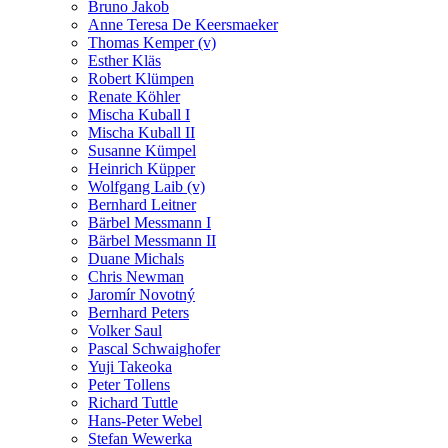
Bruno Jakob
Anne Teresa De Keersmaeker
Thomas Kemper (v)
Esther Kläs
Robert Klümpen
Renate Köhler
Mischa Kuball I
Mischa Kuball II
Susanne Kümpel
Heinrich Küpper
Wolfgang Laib (v)
Bernhard Leitner
Bärbel Messmann I
Bärbel Messmann II
Duane Michals
Chris Newman
Jaromír Novotný
Bernhard Peters
Volker Saul
Pascal Schwaighofer
Yuji Takeoka
Peter Tollens
Richard Tuttle
Hans-Peter Webel
Stefan Wewerka