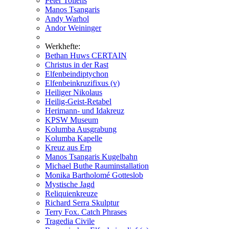
Peter Tollens
Manos Tsangaris
Andy Warhol
Andor Weininger
Werkhefte:
Bethan Huws CERTAIN
Christus in der Rast
Elfenbeindiptychon
Elfenbeinkruzifixus (v)
Heiliger Nikolaus
Heilig-Geist-Retabel
Herimann- und Idakreuz
KPSW Museum
Kolumba Ausgrabung
Kolumba Kapelle
Kreuz aus Erp
Manos Tsangaris Kugelbahn
Michael Buthe Rauminstallation
Monika Bartholomé Gotteslob
Mystische Jagd
Reliquienkreuze
Richard Serra Skulptur
Terry Fox. Catch Phrases
Tragedia Civile