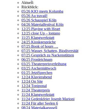
Aktuell:
Rückblick:
05/26 KIO meets Kolumba
05/26 Au travail!
05/26 Schauspiel Köln
04/26 Materialfestival Köln
12/25 Playing with Heart
12/25 close Up – lontano
11/25 Klangwerkstatt
24/25 Kioskgespräche
07/25 Book of hours …
07/25 Wasser, Schatten, Biodiversität
07/25 Gespräch zu Nackenstützen
06/25 Fronleichnam
03/25 Theaterpreisverleihung
03/25 Aschermittwoch
01/25 JetztSprechen
12/24 Klavierabend
12/24 On Site
12/24 Toniponal
11/24 Theaterpreis
11/24 Klangwerkstatt
11/24 Gedenkfeier Joseph Marioni
11/24 Für aller Seelen 6
08/24 Materialkarussell