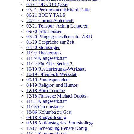
07/21 DE-COR (lake)
07/21 Performance Richard Tuttle
06/21 BODY TALE
20/21 Corona-Statements
02/21 Tonspur_Achim Lengerer
09/20 Fritz Hauser
05/20 Pfingstgottesdienst der ARD
01/20 Gespräche zur Zeit
01/20 Sternsinger
11/19 Theaterpreis
11/19 Klangwerkstatt
11/19 Für Aller Seelen 2
10/19 Restaurierungs-Werkstatt
10/19 Offenbach-Werkstatt
09/19 Bundespräsident
04/19 Religion und Humor
12/18 Büro-Termine
12/18 Finissage Michael Oppitz
11/18 Klangwerkstatt
11/18 Circumstance
18/06 Kolumba zu Gast
04/18 Ringvorlesung
02/18 Aktionstag des Berufskollegs
12/17 Schenkung Renate König
11/17 Klangwerkstatt