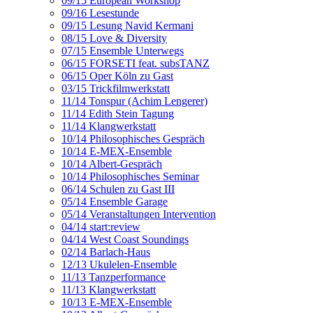
09/15 European Workshop
09/16 Lesestunde
09/15 Lesung Navid Kermani
08/15 Love & Diversity
07/15 Ensemble Unterwegs
06/15 FORSETI feat. subsTANZ
06/15 Oper Köln zu Gast
03/15 Trickfilmwerkstatt
11/14 Tonspur (Achim Lengerer)
11/14 Edith Stein Tagung
11/14 Klangwerkstatt
10/14 Philosophisches Gespräch
10/14 E-MEX-Ensemble
10/14 Albert-Gespräch
10/14 Philosophisches Seminar
06/14 Schulen zu Gast III
05/14 Ensemble Garage
05/14 Veranstaltungen Intervention
04/14 start:review
04/14 West Coast Soundings
02/14 Barlach-Haus
12/13 Ukulelen-Ensemble
11/13 Tanzperformance
11/13 Klangwerkstatt
10/13 E-MEX-Ensemble