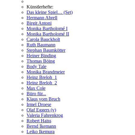
Künstlerhefte:
Das kleine Spiel… (Set)
Hermann Abrell
Birgit Antoni
Monika Bartholomé I
Monika Bartholomé II
Carola Bauckholt
Ruth Baumann
Stephan Baumkötter
Heiner Binding
Thomas Böing
Body Tale
Monika Brandmeier
Heinz Breloh_1
Heinz Breloh_2
Max Cole
Büro für...
Klaus vom Bruch
Irmel Droese
Olaf Eggers (v)
Valeria Fahrenkrog
Robert Haiss
Bernd Ikemann
Leiko Ikemura