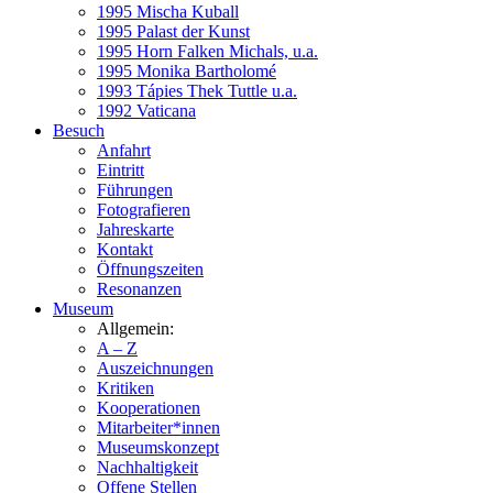
1995 Mischa Kuball
1995 Palast der Kunst
1995 Horn Falken Michals, u.a.
1995 Monika Bartholomé
1993 Tápies Thek Tuttle u.a.
1992 Vaticana
Besuch
Anfahrt
Eintritt
Führungen
Fotografieren
Jahreskarte
Kontakt
Öffnungszeiten
Resonanzen
Museum
Allgemein:
A – Z
Auszeichnungen
Kritiken
Kooperationen
Mitarbeiter*innen
Museumskonzept
Nachhaltigkeit
Offene Stellen