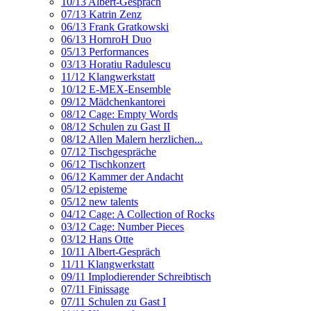
10/13 Albert-Gespräch
07/13 Katrin Zenz
06/13 Frank Gratkowski
06/13 HornroH Duo
05/13 Performances
03/13 Horatiu Radulescu
11/12 Klangwerkstatt
10/12 E-MEX-Ensemble
09/12 Mädchenkantorei
08/12 Cage: Empty Words
08/12 Schulen zu Gast II
08/12 Allen Malern herzlichen...
07/12 Tischgespräche
06/12 Tischkonzert
06/12 Kammer der Andacht
05/12 episteme
05/12 new talents
04/12 Cage: A Collection of Rocks
03/12 Cage: Number Pieces
03/12 Hans Otte
10/11 Albert-Gespräch
11/11 Klangwerkstatt
09/11 Implodierender Schreibtisch
07/11 Finissage
07/11 Schulen zu Gast I