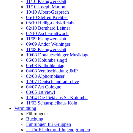
11/10 Klangwerkstatt
11/10 Joseph Marioni
10/10 Albert-Gespräch
06/10 Steffen Krebber
05/10 Heilig-Geist-Retabel
02/10 Bernhard Leitner
02/10 Aschermittwoch
11/09 Klangwerkstatt
09/09 Andor Weininger
11/08 Klangwerkstatt
10/08 Donaueschinger Musiktage
06/08 Kolumba singt!
05/08 Katholikentag
04/08 Verabschiedung JMP
02/08 Alphornbläser
12/07 Deutschlandradio live
04/07 Art Cologne
08/05 1st view!
12/04 Die Pietà aus St. Kolumba
11/03 Schauspielhaus Köln
Vermittlung
Führungen:
Buchung
Führungen für Gruppen
… für Kinder und Jugendgruppen