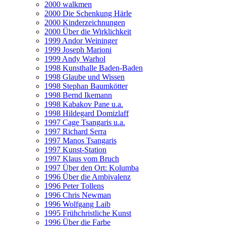
2000 walkmen
2000 Die Schenkung Härle
2000 Kinderzeichnungen
2000 Über die Wirklichkeit
1999 Andor Weininger
1999 Joseph Marioni
1999 Andy Warhol
1998 Kunsthalle Baden-Baden
1998 Glaube und Wissen
1998 Stephan Baumkötter
1998 Bernd Ikemann
1998 Kabakov Pane u.a.
1998 Hildegard Domizlaff
1997 Cage Tsangaris u.a.
1997 Richard Serra
1997 Manos Tsangaris
1997 Kunst-Station
1997 Klaus vom Bruch
1997 Über den Ort: Kolumba
1996 Über die Ambivalenz
1996 Peter Tollens
1996 Chris Newman
1996 Wolfgang Laib
1995 Frühchristliche Kunst
1996 Über die Farbe