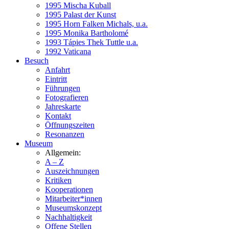
1995 Mischa Kuball
1995 Palast der Kunst
1995 Horn Falken Michals, u.a.
1995 Monika Bartholomé
1993 Tápies Thek Tuttle u.a.
1992 Vaticana
Besuch
Anfahrt
Eintritt
Führungen
Fotografieren
Jahreskarte
Kontakt
Öffnungszeiten
Resonanzen
Museum
Allgemein:
A – Z
Auszeichnungen
Kritiken
Kooperationen
Mitarbeiter*innen
Museumskonzept
Nachhaltigkeit
Offene Stellen