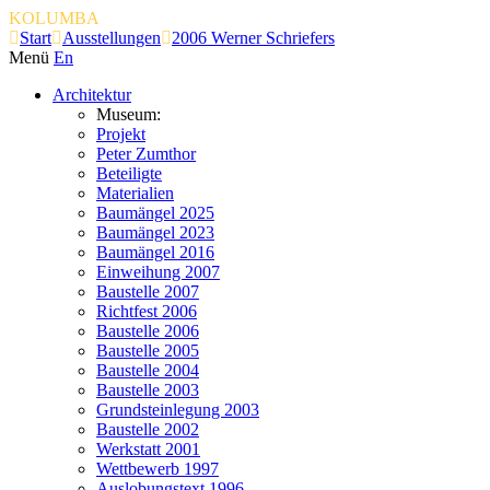
KOLUMBA
Start
Ausstellungen
2006 Werner Schriefers
Menü
En
Architektur
Museum:
Projekt
Peter Zumthor
Beteiligte
Materialien
Baumängel 2025
Baumängel 2023
Baumängel 2016
Einweihung 2007
Baustelle 2007
Richtfest 2006
Baustelle 2006
Baustelle 2005
Baustelle 2004
Baustelle 2003
Grundsteinlegung 2003
Baustelle 2002
Werkstatt 2001
Wettbewerb 1997
Auslobungstext 1996