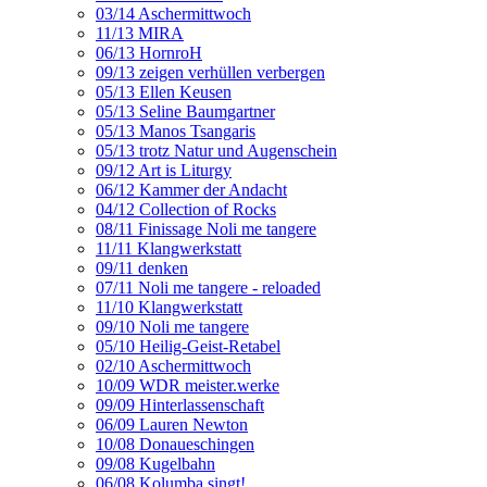
03/14 Aschermittwoch
11/13 MIRA
06/13 HornroH
09/13 zeigen verhüllen verbergen
05/13 Ellen Keusen
05/13 Seline Baumgartner
05/13 Manos Tsangaris
05/13 trotz Natur und Augenschein
09/12 Art is Liturgy
06/12 Kammer der Andacht
04/12 Collection of Rocks
08/11 Finissage Noli me tangere
11/11 Klangwerkstatt
09/11 denken
07/11 Noli me tangere - reloaded
11/10 Klangwerkstatt
09/10 Noli me tangere
05/10 Heilig-Geist-Retabel
02/10 Aschermittwoch
10/09 WDR meister.werke
09/09 Hinterlassenschaft
06/09 Lauren Newton
10/08 Donaueschingen
09/08 Kugelbahn
06/08 Kolumba singt!