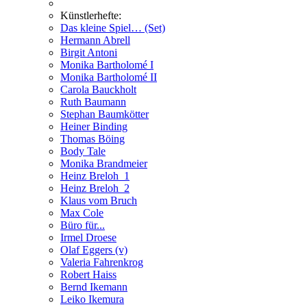
Künstlerhefte:
Das kleine Spiel… (Set)
Hermann Abrell
Birgit Antoni
Monika Bartholomé I
Monika Bartholomé II
Carola Bauckholt
Ruth Baumann
Stephan Baumkötter
Heiner Binding
Thomas Böing
Body Tale
Monika Brandmeier
Heinz Breloh_1
Heinz Breloh_2
Klaus vom Bruch
Max Cole
Büro für...
Irmel Droese
Olaf Eggers (v)
Valeria Fahrenkrog
Robert Haiss
Bernd Ikemann
Leiko Ikemura