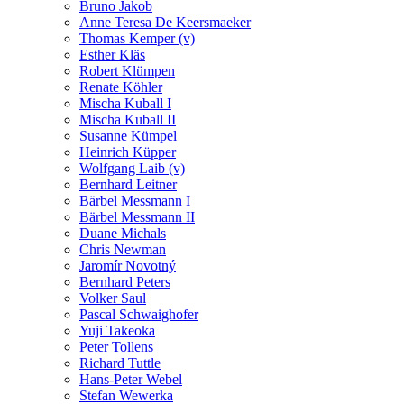
Bruno Jakob
Anne Teresa De Keersmaeker
Thomas Kemper (v)
Esther Kläs
Robert Klümpen
Renate Köhler
Mischa Kuball I
Mischa Kuball II
Susanne Kümpel
Heinrich Küpper
Wolfgang Laib (v)
Bernhard Leitner
Bärbel Messmann I
Bärbel Messmann II
Duane Michals
Chris Newman
Jaromír Novotný
Bernhard Peters
Volker Saul
Pascal Schwaighofer
Yuji Takeoka
Peter Tollens
Richard Tuttle
Hans-Peter Webel
Stefan Wewerka