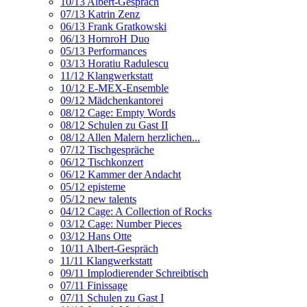
10/13 Albert-Gespräch
07/13 Katrin Zenz
06/13 Frank Gratkowski
06/13 HornroH Duo
05/13 Performances
03/13 Horatiu Radulescu
11/12 Klangwerkstatt
10/12 E-MEX-Ensemble
09/12 Mädchenkantorei
08/12 Cage: Empty Words
08/12 Schulen zu Gast II
08/12 Allen Malern herzlichen...
07/12 Tischgespräche
06/12 Tischkonzert
06/12 Kammer der Andacht
05/12 episteme
05/12 new talents
04/12 Cage: A Collection of Rocks
03/12 Cage: Number Pieces
03/12 Hans Otte
10/11 Albert-Gespräch
11/11 Klangwerkstatt
09/11 Implodierender Schreibtisch
07/11 Finissage
07/11 Schulen zu Gast I