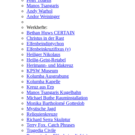
Peter Tollens
Manos Tsangaris
Andy Warhol
Andor Weininger
Werkhefte:
Bethan Huws CERTAIN
Christus in der Rast
Elfenbeindiptychon
Elfenbeinkruzifixus (v)
Heiliger Nikolaus
Heilig-Geist-Retabel
Herimann- und Idakreuz
KPSW Museum
Kolumba Ausgrabung
Kolumba Kapelle
Kreuz aus Erp
Manos Tsangaris Kugelbahn
Michael Buthe Rauminstallation
Monika Bartholomé Gotteslob
Mystische Jagd
Reliquienkreuze
Richard Serra Skulptur
Terry Fox. Catch Phrases
Tragedia Civile