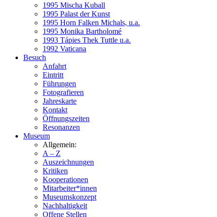
1995 Mischa Kuball
1995 Palast der Kunst
1995 Horn Falken Michals, u.a.
1995 Monika Bartholomé
1993 Tápies Thek Tuttle u.a.
1992 Vaticana
Besuch
Anfahrt
Eintritt
Führungen
Fotografieren
Jahreskarte
Kontakt
Öffnungszeiten
Resonanzen
Museum
Allgemein:
A – Z
Auszeichnungen
Kritiken
Kooperationen
Mitarbeiter*innen
Museumskonzept
Nachhaltigkeit
Offene Stellen