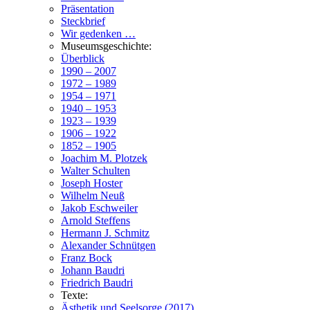
Präsentation
Steckbrief
Wir gedenken …
Museumsgeschichte:
Überblick
1990 – 2007
1972 – 1989
1954 – 1971
1940 – 1953
1923 – 1939
1906 – 1922
1852 – 1905
Joachim M. Plotzek
Walter Schulten
Joseph Hoster
Wilhelm Neuß
Jakob Eschweiler
Arnold Steffens
Hermann J. Schmitz
Alexander Schnütgen
Franz Bock
Johann Baudri
Friedrich Baudri
Texte:
Ästhetik und Seelsorge (2017)