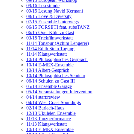
09/15 European Workshop
09/16 Lesestunde
09/15 Lesung Navid Kermani
08/15 Love & Diversity
07/15 Ensemble Unterwegs
06/15 FORSETI feat. subsTANZ
06/15 Oper Köln zu Gast
03/15 Trickfilmwerkstatt
11/14 Tonspur (Achim Lengerer)
11/14 Edith Stein Tagung
11/14 Klangwerkstatt
10/14 Philosophisches Gespräch
10/14 E-MEX-Ensemble
10/14 Albert-Gespräch
10/14 Philosophisches Seminar
06/14 Schulen zu Gast III
05/14 Ensemble Garage
05/14 Veranstaltungen Intervention
04/14 start:review
04/14 West Coast Soundings
02/14 Barlach-Haus
12/13 Ukulelen-Ensemble
11/13 Tanzperformance
11/13 Klangwerkstatt
10/13 E-MEX-Ensemble