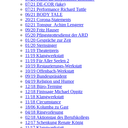
07/21 DE-COR (lake)
07/21 Performance Richard Tuttle
06/21 BODY TALE
20/21 Corona-Statements
02/21 Tonspur_Achim Lengerer
09/20 Fritz Hauser
05/20 Pfingstgottesdienst der ARD
01/20 Gespräche zur Zeit
01/20 Sternsinger
11/19 Theaterpreis
11/19 Klangwerkstatt
11/19 Für Aller Seelen 2
10/19 Restaurierungs-Werkstatt
10/19 Offenbach-Werkstatt
09/19 Bundespräsident
04/19 Religion und Humor
12/18 Büro-Termine
12/18 Finissage Michael Oppitz
11/18 Klangwerkstatt
11/18 Circumstance
18/06 Kolumba zu Gast
04/18 Ringvorlesung
02/18 Aktionstag des Berufskollegs
12/17 Schenkung Renate König
11/17 Klangwerkstatt