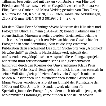
Tillmann, bearbeitet und mit Texten von Barbara von Flüe und
Friedemann Malsch sowie einem Gespräch zwischen Barbara von
Flüe, Bettina Gruber und Maria Vedder, gestaltet von Tino Grass,
Kolumba Bd. 58, Köln 2020, 136 Seiten, zahlreiche Abbildungen,
210 x 275 mm, ISBN 978-3-9819975-1-4, 27,- €
Mit dem Klaus Peter Schnüttger-Webs Museum des Künstlers und
Fotografen Ulrich Tillmann (1951–2019) konnte Kolumba um ein
eigenständiges Museum erweitert werden. Gleichzeitig gelangte
auch eines der umfangreichsten Privatarchive zur Geschichte der
Fotografie in seine Sammlung. Nun ist die lang erwartete
Publikation dazu erschienen! Das durch Stichworte von „Abschied“
bis „Zuschrift“ gegliederte Nachschlagewerk spiegelt den
umfassenden enzyklopädischen Anspruch dieses Langzeitprojekts
wider und führt wissenschaftlich seriös und gleichermassen
humorvoll durch den Kosmos des Universalgenies Klaus Peter
Schnüttger-Webs. Zwei Texte geben Einblick in das nun erstmals in
seiner Vollständigkeit publizierte Archiv; ein Gespräch mit den
beiden Künstlerinnen und Mitstreiterinnen Bettina Gruber und
Maria Vedder verortet das Projekt im Umfeld der Kunstszene der
1970er und 80er Jahre. Ein Standardwerk nicht nur für
Spezialist_innen der Fotografie, sondern auch für all diejenigen, die
herkömmliche Ordnungssysteme auf den Kopf stellen wollen.