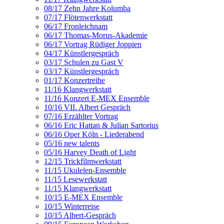
08/17 Zehn Jahre Kolumba
07/17 Flötenwerkstatt
06/17 Fronleichnam
06/17 Thomas-Morus-Akademie
06/17 Vortrag Rüdiger Joppien
04/17 Künstlergespräch
03/17 Schulen zu Gast V
03/17 Künstlergespräch
01/17 Konzertreihe
11/16 Klangwerkstatt
11/16 Konzert E-MEX Ensemble
10/16 VII. Albert Gespräch
07/16 Erzählter Vortrag
06/16 Eric Hattan & Julian Sartorius
06/16 Oper Köln - Liederabend
05/16 new talents
05/16 Harvey Death of Light
12/15 Trickfilmwerkstatt
11/15 Ukulelen-Ensemble
11/15 Lesewerkstatt
11/15 Klangwerkstatt
10/15 E-MEX Ensemble
10/15 Winterreise
10/15 Albert-Gespräch