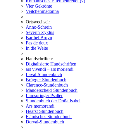
Romanisches Elfenbeinrelief (v)
Vier Gekrönte
Veilchenmadonna
Ortswechsel:
Anno-Schrein
Severin-Zyklus
Barthel Bruyn
Pas de deux
In die Weite
Handschriften:
Digitalisierte Handschriften
ars vivendi – ars moriendi
Laval-Stundenbuch
Brügger Stundenbuch
Clarence-Stundenbuch
Manderscheid-Stundenbuch
Lamspringer Psalter
Stundenbuch der Doña Isabel
Ars memorandi
Hearst-Stundenbuch
Flämisches Stundenbuch
Derval-Stundenbuch