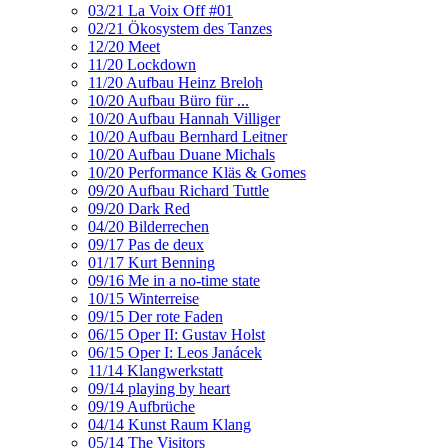
03/21 La Voix Off #01
02/21 Ökosystem des Tanzes
12/20 Meet
11/20 Lockdown
11/20 Aufbau Heinz Breloh
10/20 Aufbau Büro für ...
10/20 Aufbau Hannah Villiger
10/20 Aufbau Bernhard Leitner
10/20 Aufbau Duane Michals
10/20 Performance Kläs & Gomes
09/20 Aufbau Richard Tuttle
09/20 Dark Red
04/20 Bilderrechen
09/17 Pas de deux
01/17 Kurt Benning
09/16 Me in a no-time state
10/15 Winterreise
09/15 Der rote Faden
06/15 Oper II: Gustav Holst
06/15 Oper I: Leos Janácek
11/14 Klangwerkstatt
09/14 playing by heart
09/19 Aufbrüche
04/14 Kunst Raum Klang
05/14 The Visitors