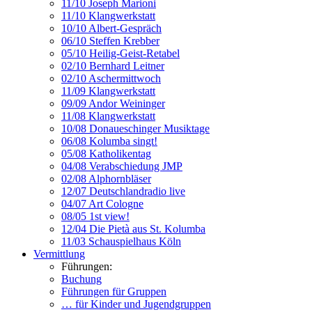
11/10 Joseph Marioni
11/10 Klangwerkstatt
10/10 Albert-Gespräch
06/10 Steffen Krebber
05/10 Heilig-Geist-Retabel
02/10 Bernhard Leitner
02/10 Aschermittwoch
11/09 Klangwerkstatt
09/09 Andor Weininger
11/08 Klangwerkstatt
10/08 Donaueschinger Musiktage
06/08 Kolumba singt!
05/08 Katholikentag
04/08 Verabschiedung JMP
02/08 Alphornbläser
12/07 Deutschlandradio live
04/07 Art Cologne
08/05 1st view!
12/04 Die Pietà aus St. Kolumba
11/03 Schauspielhaus Köln
Vermittlung
Führungen:
Buchung
Führungen für Gruppen
… für Kinder und Jugendgruppen