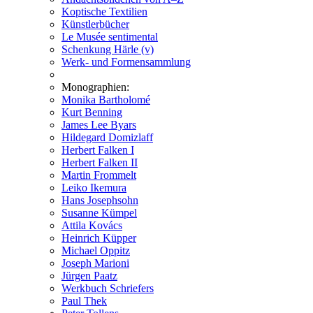
Koptische Textilien
Künstlerbücher
Le Musée sentimental
Schenkung Härle (v)
Werk- und Formensammlung
Monographien:
Monika Bartholomé
Kurt Benning
James Lee Byars
Hildegard Domizlaff
Herbert Falken I
Herbert Falken II
Martin Frommelt
Leiko Ikemura
Hans Josephsohn
Susanne Kümpel
Attila Kovács
Heinrich Küpper
Michael Oppitz
Joseph Marioni
Jürgen Paatz
Werkbuch Schriefers
Paul Thek