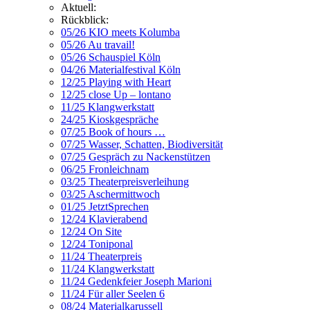
Aktuell:
Rückblick:
05/26 KIO meets Kolumba
05/26 Au travail!
05/26 Schauspiel Köln
04/26 Materialfestival Köln
12/25 Playing with Heart
12/25 close Up – lontano
11/25 Klangwerkstatt
24/25 Kioskgespräche
07/25 Book of hours …
07/25 Wasser, Schatten, Biodiversität
07/25 Gespräch zu Nackenstützen
06/25 Fronleichnam
03/25 Theaterpreisverleihung
03/25 Aschermittwoch
01/25 JetztSprechen
12/24 Klavierabend
12/24 On Site
12/24 Toniponal
11/24 Theaterpreis
11/24 Klangwerkstatt
11/24 Gedenkfeier Joseph Marioni
11/24 Für aller Seelen 6
08/24 Materialkarussell