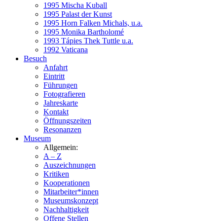
1995 Mischa Kuball
1995 Palast der Kunst
1995 Horn Falken Michals, u.a.
1995 Monika Bartholomé
1993 Tápies Thek Tuttle u.a.
1992 Vaticana
Besuch
Anfahrt
Eintritt
Führungen
Fotografieren
Jahreskarte
Kontakt
Öffnungszeiten
Resonanzen
Museum
Allgemein:
A – Z
Auszeichnungen
Kritiken
Kooperationen
Mitarbeiter*innen
Museumskonzept
Nachhaltigkeit
Offene Stellen