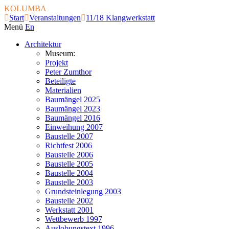
KOLUMBA
Start
Veranstaltungen
11/18 Klangwerkstatt
Menü
En
Architektur
Museum:
Projekt
Peter Zumthor
Beteiligte
Materialien
Baumängel 2025
Baumängel 2023
Baumängel 2016
Einweihung 2007
Baustelle 2007
Richtfest 2006
Baustelle 2006
Baustelle 2005
Baustelle 2004
Baustelle 2003
Grundsteinlegung 2003
Baustelle 2002
Werkstatt 2001
Wettbewerb 1997
Auslobungstext 1996