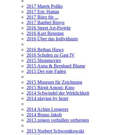
2017 Marek Poliks
2017 Eric Hattan
2017 Büro für ...
2017 Barthel Bruyn
2016 Street Art-Projekt
2016 Kurt Benning
2016 Über das Individuum
2016 Bethan Huws
2016 Schulen zu Gast IV
2015 Shopmovies
2015 Anna & Bernhard Blume
2015 Der rote Faden
2015 Museum für Zeichnung
2015 Birgit Antoni: Kino
2014 Schwindel der Wirklichkeit
2014 playing by heart
2014 Achim Lengerer
2014 Bruno Jakob
2013 zeigen verhüllen verbergen
2013 Norbert Schwontkowski