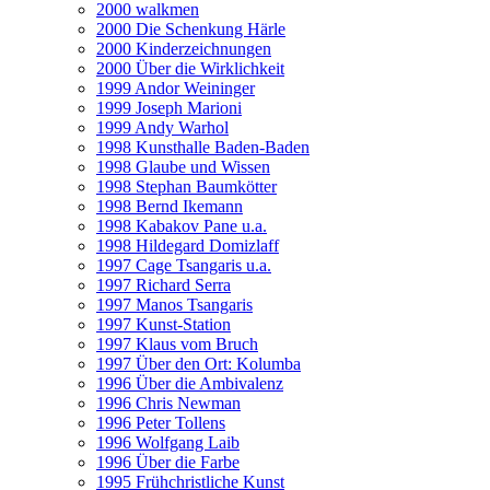
2000 walkmen
2000 Die Schenkung Härle
2000 Kinderzeichnungen
2000 Über die Wirklichkeit
1999 Andor Weininger
1999 Joseph Marioni
1999 Andy Warhol
1998 Kunsthalle Baden-Baden
1998 Glaube und Wissen
1998 Stephan Baumkötter
1998 Bernd Ikemann
1998 Kabakov Pane u.a.
1998 Hildegard Domizlaff
1997 Cage Tsangaris u.a.
1997 Richard Serra
1997 Manos Tsangaris
1997 Kunst-Station
1997 Klaus vom Bruch
1997 Über den Ort: Kolumba
1996 Über die Ambivalenz
1996 Chris Newman
1996 Peter Tollens
1996 Wolfgang Laib
1996 Über die Farbe
1995 Frühchristliche Kunst