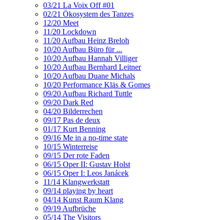
03/21 La Voix Off #01
02/21 Ökosystem des Tanzes
12/20 Meet
11/20 Lockdown
11/20 Aufbau Heinz Breloh
10/20 Aufbau Büro für ...
10/20 Aufbau Hannah Villiger
10/20 Aufbau Bernhard Leitner
10/20 Aufbau Duane Michals
10/20 Performance Kläs & Gomes
09/20 Aufbau Richard Tuttle
09/20 Dark Red
04/20 Bilderrechen
09/17 Pas de deux
01/17 Kurt Benning
09/16 Me in a no-time state
10/15 Winterreise
09/15 Der rote Faden
06/15 Oper II: Gustav Holst
06/15 Oper I: Leos Janácek
11/14 Klangwerkstatt
09/14 playing by heart
04/14 Kunst Raum Klang
09/19 Aufbrüche
05/14 The Visitors