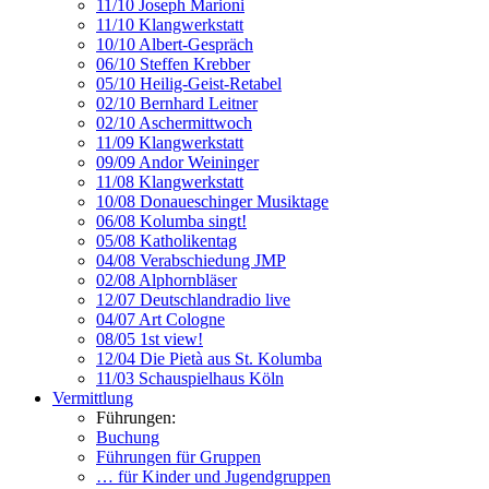
11/10 Joseph Marioni
11/10 Klangwerkstatt
10/10 Albert-Gespräch
06/10 Steffen Krebber
05/10 Heilig-Geist-Retabel
02/10 Bernhard Leitner
02/10 Aschermittwoch
11/09 Klangwerkstatt
09/09 Andor Weininger
11/08 Klangwerkstatt
10/08 Donaueschinger Musiktage
06/08 Kolumba singt!
05/08 Katholikentag
04/08 Verabschiedung JMP
02/08 Alphornbläser
12/07 Deutschlandradio live
04/07 Art Cologne
08/05 1st view!
12/04 Die Pietà aus St. Kolumba
11/03 Schauspielhaus Köln
Vermittlung
Führungen:
Buchung
Führungen für Gruppen
… für Kinder und Jugendgruppen