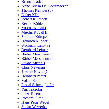
Bruno Jakob
Anne Teresa De Keersmaeker
Thomas Kemper (v)
Esther Kläs
Robert Klümpen
Renate Köhler
Mischa Kuball I
Mischa Kuball II
Susanne Kümpel
Heinrich Küpper
Wolfgang Laib (v)
Bernhard Leitner
Bärbel Messmann I
Bärbel Messmann II
Duane Michals
Chris Newman
Jaromír Novotný
Bernhard Peters
Volker Saul
Pascal Schwaighofer
Yuji Takeoka
Peter Tollens
Richard Tuttle
Hans-Peter Webel
Stefan Wewerka