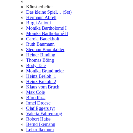
Künstlerhefte:
Das kleine Spiel… (Set)
Hermann Abrell
Birgit Antoni
Monika Bartholomé I
Monika Bartholomé II
Carola Bauckholt
Ruth Baumann
Stephan Baumkötter
Heiner Binding
Thomas Böing
Body Tale
Monika Brandmeier
Heinz Breloh_1
Heinz Breloh_2
Klaus vom Bruch
Max Cole
Büro für...
Irmel Droese
Olaf Eggers (v)
Valeria Fahrenkrog
Robert Haiss
Bernd Ikemann
Leiko Ikemura