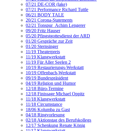
07/21 DE-COR (lake)
07/21 Performance Richard Tuttle
06/21 BODY TALE
20/21 Corona-Statements
02/21 Tonspur_Achim Lengerer
09/20 Fritz Hauser
05/20 Pfingstgottesdienst der ARD
01/20 Gespräche zur Zeit
01/20 Sternsinger
11/19 Theaterpreis
11/19 Klangwerkstatt
11/19 Für Aller Seelen 2
10/19 Restaurierungs-Werkstatt
10/19 Offenbach-Werkstatt
09/19 Bundespräsident
04/19 Religion und Humor
12/18 Büro-Termine
12/18 Finissage Michael Oppitz
11/18 Klangwerkstatt
11/18 Circumstance
18/06 Kolumba zu Gast
04/18 Ringvorlesung
02/18 Aktionstag des Berufskollegs
12/17 Schenkung Renate König
11/17 Klangwerkstatt