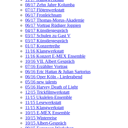
08/17 Zehn Jahre Kolumba
07/17 Flötenwerkstatt
06/17 Fronleichnam
06/17 Thomas-Morus-Akademie
06/17 Vortrag Rüdiger Joppien
04/17 Künstlergespräch
03/17 Schulen zu Gast V
03/17 Künstlergespräch
01/17 Konzertreihe
11/16 Klangwerkstatt
11/16 Konzert E-MEX Ensemble
10/16 VII. Albert Gespräch
07/16 Erzählter Vortrag
06/16 Eric Hattan & Julian Sartorius
06/16 Oper Köln - Liederabend
05/16 new talents
05/16 Harvey Death of Light
12/15 Trickfilmwerkstatt
11/15 Ukulelen-Ensemble
11/15 Lesewerkstatt
11/15 Klangwerkstatt
10/15 E-MEX Ensemble
10/15 Winterreise
10/15 Albert-Gespräch