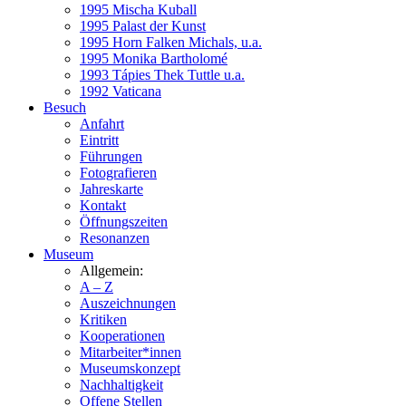
1995 Mischa Kuball
1995 Palast der Kunst
1995 Horn Falken Michals, u.a.
1995 Monika Bartholomé
1993 Tápies Thek Tuttle u.a.
1992 Vaticana
Besuch
Anfahrt
Eintritt
Führungen
Fotografieren
Jahreskarte
Kontakt
Öffnungszeiten
Resonanzen
Museum
Allgemein:
A – Z
Auszeichnungen
Kritiken
Kooperationen
Mitarbeiter*innen
Museumskonzept
Nachhaltigkeit
Offene Stellen