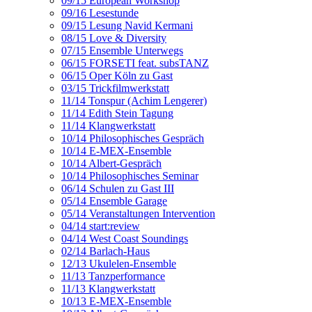
09/15 European Workshop
09/16 Lesestunde
09/15 Lesung Navid Kermani
08/15 Love & Diversity
07/15 Ensemble Unterwegs
06/15 FORSETI feat. subsTANZ
06/15 Oper Köln zu Gast
03/15 Trickfilmwerkstatt
11/14 Tonspur (Achim Lengerer)
11/14 Edith Stein Tagung
11/14 Klangwerkstatt
10/14 Philosophisches Gespräch
10/14 E-MEX-Ensemble
10/14 Albert-Gespräch
10/14 Philosophisches Seminar
06/14 Schulen zu Gast III
05/14 Ensemble Garage
05/14 Veranstaltungen Intervention
04/14 start:review
04/14 West Coast Soundings
02/14 Barlach-Haus
12/13 Ukulelen-Ensemble
11/13 Tanzperformance
11/13 Klangwerkstatt
10/13 E-MEX-Ensemble