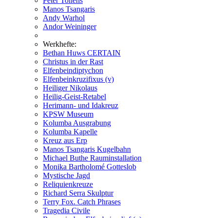
Peter Tollens
Manos Tsangaris
Andy Warhol
Andor Weininger
Werkhefte:
Bethan Huws CERTAIN
Christus in der Rast
Elfenbeindiptychon
Elfenbeinkruzifixus (v)
Heiliger Nikolaus
Heilig-Geist-Retabel
Herimann- und Idakreuz
KPSW Museum
Kolumba Ausgrabung
Kolumba Kapelle
Kreuz aus Erp
Manos Tsangaris Kugelbahn
Michael Buthe Rauminstallation
Monika Bartholomé Gotteslob
Mystische Jagd
Reliquienkreuze
Richard Serra Skulptur
Terry Fox. Catch Phrases
Tragedia Civile