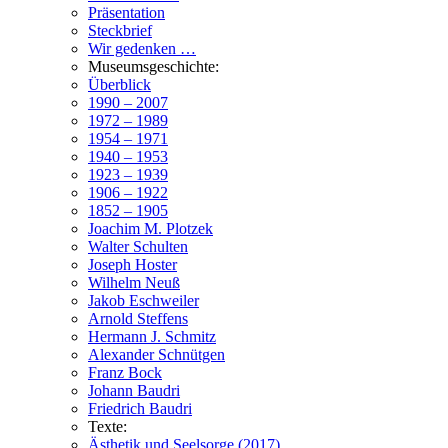
Präsentation
Steckbrief
Wir gedenken …
Museumsgeschichte:
Überblick
1990 – 2007
1972 – 1989
1954 – 1971
1940 – 1953
1923 – 1939
1906 – 1922
1852 – 1905
Joachim M. Plotzek
Walter Schulten
Joseph Hoster
Wilhelm Neuß
Jakob Eschweiler
Arnold Steffens
Hermann J. Schmitz
Alexander Schnütgen
Franz Bock
Johann Baudri
Friedrich Baudri
Texte:
Ästhetik und Seelsorge (2017)