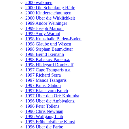
2000 walkmen
2000 Die Schenkung Härle
2000 Kinderzeichnungen
2000 Über die Wirklichkeit
1999 Andor Weininger
1999 Joseph Marioni
1999 Andy Warhol
1998 Kunsthalle Baden-Baden
1998 Glaube und Wissen
1998 Stephan Baumkötter
1998 Bernd Ikemann
1998 Kabakov Pane u.a.
1998 Hildegard Domizlaff
1997 Cage Tsangaris u.a.
1997 Richard Serra
1997 Manos Tsangaris
1997 Kunst-Station
1997 Klaus vom Bruch
1997 Über den Ort: Kolumba
1996 Über die Ambivalenz
1996 Peter Tollens
1996 Chris Newman
1996 Wolfgang Laib
1995 Frühchristliche Kunst
1996 Über die Farbe