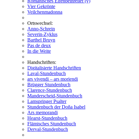
Romanisches Elfenbeinrelief (v)
Vier Gekrönte
Veilchenmadonna
Ortswechsel:
Anno-Schrein
Severin-Zyklus
Barthel Bruyn
Pas de deux
In die Weite
Handschriften:
Digitalisierte Handschriften
Laval-Stundenbuch
ars vivendi – ars moriendi
Brügger Stundenbuch
Clarence-Stundenbuch
Manderscheid-Stundenbuch
Lamspringer Psalter
Stundenbuch der Doña Isabel
Ars memorandi
Hearst-Stundenbuch
Flämisches Stundenbuch
Derval-Stundenbuch