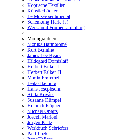
Koptische Textilien
Künstlerbücher
Le Musée sentimental
Schenkung Härle (v)
Werk- und Formensammlung
Monographien:
Monika Bartholomé
Kurt Benning
James Lee Byars
Hildegard Domizlaff
Herbert Falken I
Herbert Falken II
Martin Frommelt
Leiko Ikemura
Hans Josephsohn
Attila Kovács
Susanne Kümpel
Heinrich Küpper
Michael Oppitz
Joseph Marioni
Jürgen Paatz
Werkbuch Schriefers
Paul Thek