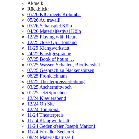
Aktuell:
Rückblick:
05/26 KIO meets Kolumba
05/26 Au travail!
05/26 Schauspiel Köln
04/26 Materialfestival Köln
12/25 Playing with Heart
12/25 close Up – lontano
11/25 Klangwerkstatt
24/25 Kioskgespräche
07/25 Book of hours …
07/25 Wasser, Schatten, Biodiversität
07/25 Gespräch zu Nackenstützen
06/25 Fronleichnam
03/25 Theaterpreisverleihung
03/25 Aschermittwoch
01/25 JetztSprechen
12/24 Klavierabend
12/24 On Site
12/24 Toniponal
11/24 Theaterpreis
11/24 Klangwerkstatt
11/24 Gedenkfeier Joseph Marioni
11/24 Für aller Seelen 6
08/24 Materialkarussell