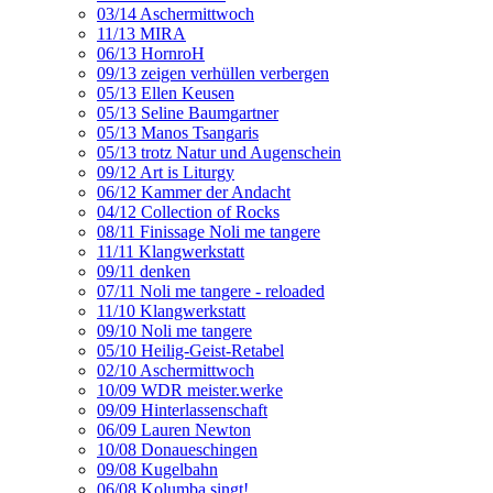
03/14 Aschermittwoch
11/13 MIRA
06/13 HornroH
09/13 zeigen verhüllen verbergen
05/13 Ellen Keusen
05/13 Seline Baumgartner
05/13 Manos Tsangaris
05/13 trotz Natur und Augenschein
09/12 Art is Liturgy
06/12 Kammer der Andacht
04/12 Collection of Rocks
08/11 Finissage Noli me tangere
11/11 Klangwerkstatt
09/11 denken
07/11 Noli me tangere - reloaded
11/10 Klangwerkstatt
09/10 Noli me tangere
05/10 Heilig-Geist-Retabel
02/10 Aschermittwoch
10/09 WDR meister.werke
09/09 Hinterlassenschaft
06/09 Lauren Newton
10/08 Donaueschingen
09/08 Kugelbahn
06/08 Kolumba singt!