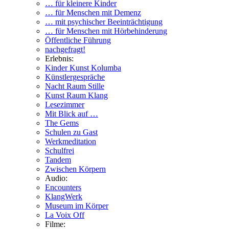
… für kleinere Kinder
… für Menschen mit Demenz
… mit psychischer Beeinträchtigung
… für Menschen mit Hörbehinderung
Öffentliche Führung
nachgefragt!
Erlebnis:
Kinder Kunst Kolumba
Künstlergespräche
Nacht Raum Stille
Kunst Raum Klang
Lesezimmer
Mit Blick auf …
The Gems
Schulen zu Gast
Werkmeditation
Schulfrei
Tandem
Zwischen Körpern
Audio:
Encounters
KlangWerk
Museum im Körper
La Voix Off
Filme: