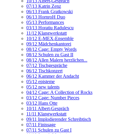
10/13 Albert-Gespräch
07/13 Katrin Zenz
06/13 Frank Gratkowski
06/13 HornroH Duo
05/13 Performances
03/13 Horatiu Radulescu
11/12 Klangwerkstatt
10/12 E-MEX-Ensemble
09/12 Mädchenkantorei
08/12 Cage: Empty Words
08/12 Schulen zu Gast II
08/12 Allen Malern herzlichen...
07/12 Tischgespräche
06/12 Tischkonzert
06/12 Kammer der Andacht
05/12 episteme
05/12 new talents
04/12 Cage: A Collection of Rocks
03/12 Cage: Number Pieces
03/12 Hans Otte
10/11 Albert-Gespräch
11/11 Klangwerkstatt
09/11 Implodierender Schreibtisch
07/11 Finissage
07/11 Schulen zu Gast I