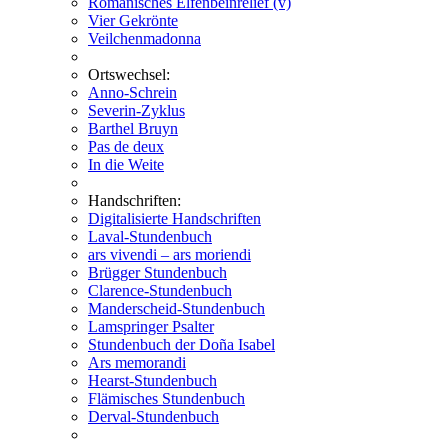
Romanisches Elfenbeinrelief (v)
Vier Gekrönte
Veilchenmadonna
Ortswechsel:
Anno-Schrein
Severin-Zyklus
Barthel Bruyn
Pas de deux
In die Weite
Handschriften:
Digitalisierte Handschriften
Laval-Stundenbuch
ars vivendi – ars moriendi
Brügger Stundenbuch
Clarence-Stundenbuch
Manderscheid-Stundenbuch
Lamspringer Psalter
Stundenbuch der Doña Isabel
Ars memorandi
Hearst-Stundenbuch
Flämisches Stundenbuch
Derval-Stundenbuch