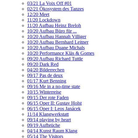
03/21 La Voix Off #01
02/21 Ökosystem des Tanzes
12/20 Meet
11/20 Lockdown
11/20 Aufbau Heinz Breloh
10/20 Aufbau Büro für ...
10/20 Aufbau Hannah Villiger
10/20 Aufbau Bernhard Leitner
10/20 Aufbau Duane Michals
10/20 Performance Kläs & Gomes
09/20 Aufbau Richard Tuttle
09/20 Dark Red
04/20 Bilderrechen
09/17 Pas de deux
01/17 Kurt Benning
09/16 Me in a no-time state
10/15 Winterreise
09/15 Der rote Faden
06/15 Oper II: Gustav Holst
06/15 Oper I: Leos Janácek
11/14 Klangwerkstatt
09/14 playing by heart
09/19 Aufbrüche
04/14 Kunst Raum Klang
05/14 The Visitors