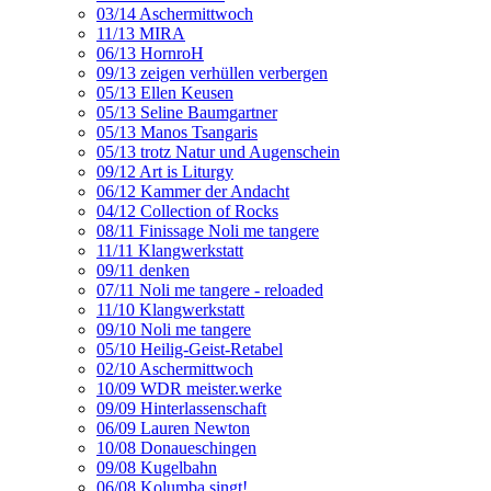
03/14 Aschermittwoch
11/13 MIRA
06/13 HornroH
09/13 zeigen verhüllen verbergen
05/13 Ellen Keusen
05/13 Seline Baumgartner
05/13 Manos Tsangaris
05/13 trotz Natur und Augenschein
09/12 Art is Liturgy
06/12 Kammer der Andacht
04/12 Collection of Rocks
08/11 Finissage Noli me tangere
11/11 Klangwerkstatt
09/11 denken
07/11 Noli me tangere - reloaded
11/10 Klangwerkstatt
09/10 Noli me tangere
05/10 Heilig-Geist-Retabel
02/10 Aschermittwoch
10/09 WDR meister.werke
09/09 Hinterlassenschaft
06/09 Lauren Newton
10/08 Donaueschingen
09/08 Kugelbahn
06/08 Kolumba singt!