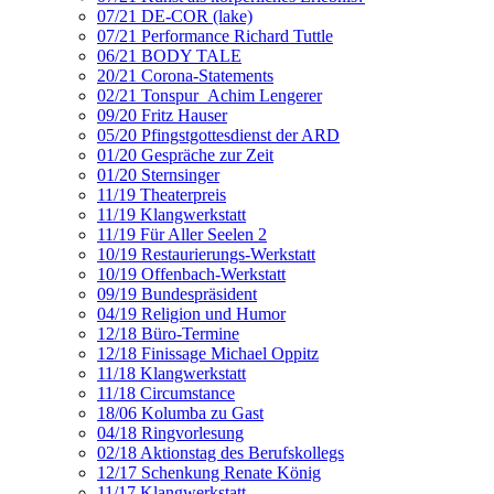
07/21 DE-COR (lake)
07/21 Performance Richard Tuttle
06/21 BODY TALE
20/21 Corona-Statements
02/21 Tonspur_Achim Lengerer
09/20 Fritz Hauser
05/20 Pfingstgottesdienst der ARD
01/20 Gespräche zur Zeit
01/20 Sternsinger
11/19 Theaterpreis
11/19 Klangwerkstatt
11/19 Für Aller Seelen 2
10/19 Restaurierungs-Werkstatt
10/19 Offenbach-Werkstatt
09/19 Bundespräsident
04/19 Religion und Humor
12/18 Büro-Termine
12/18 Finissage Michael Oppitz
11/18 Klangwerkstatt
11/18 Circumstance
18/06 Kolumba zu Gast
04/18 Ringvorlesung
02/18 Aktionstag des Berufskollegs
12/17 Schenkung Renate König
11/17 Klangwerkstatt