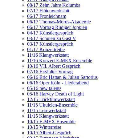
08/17 Zehn Jahre Kolumba
07/17 Flötenwerkstatt
06/17 Fronleichnam
06/17 Thomas-Morus-Akademie
06/17 Vortrag Rüdiger Joppien
04/17 Künstlergespräch
03/17 Schulen zu Gast V
03/17 Künstlergespräch
01/17 Konzertreihe
11/16 Klangwerkstatt
11/16 Konzert E-MEX Ensemble
10/16 VII. Albert Gespräch
07/16 Erzählter Vortrag
06/16 Eric Hattan & Julian Sartorius
06/16 Oper Köln - Liederabend
05/16 new talents
05/16 Harvey Death of Light
12/15 Trickfilmwerkstatt
11/15 Ukulelen-Ensemble
11/15 Lesewerkstatt
11/15 Klangwerkstatt
10/15 E-MEX Ensemble
10/15 Winterreise
10/15 Albert-Gespräch