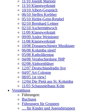
11/10 Joseph Marioni
11/10 Klangwerkstatt
10/10 Albert-Gespräch
06/10 Steffen Krebber
05/10 Heilig-Geist-Retabel
02/10 Bernhard Leitner
02/10 Aschermittwoch
11/09 Klangwerkstatt
09/09 Andor Weininger
11/08 Klangwerkstatt
10/08 Donaueschinger Musiktage
06/08 Kolumba singt!
05/08 Katholikentag
04/08 Verabschiedung JMP
02/08 Alphornbläser
12/07 Deutschlandradio live
04/07 Art Cologne
08/05 1st view!
12/04 Die Pietà aus St. Kolumba
11/03 Schauspielhaus Köln
Vermittlung
Führungen:
Buchung
Führungen für Gruppen
… für Kinder und Jugendgruppen