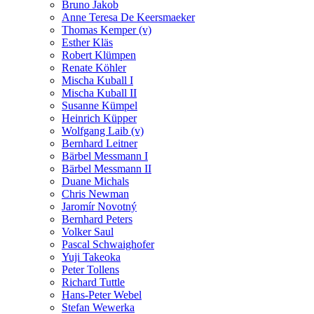
Bruno Jakob
Anne Teresa De Keersmaeker
Thomas Kemper (v)
Esther Kläs
Robert Klümpen
Renate Köhler
Mischa Kuball I
Mischa Kuball II
Susanne Kümpel
Heinrich Küpper
Wolfgang Laib (v)
Bernhard Leitner
Bärbel Messmann I
Bärbel Messmann II
Duane Michals
Chris Newman
Jaromír Novotný
Bernhard Peters
Volker Saul
Pascal Schwaighofer
Yuji Takeoka
Peter Tollens
Richard Tuttle
Hans-Peter Webel
Stefan Wewerka