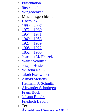
Präsentation
Steckbrief
Wir gedenken …
Museumsgeschichte:
Überblick
1990 – 2007
1972 – 1989
1954 – 1971
1940 – 1953
1923 – 1939
1906 – 1922
1852 – 1905
Joachim M. Plotzek
Walter Schulten
Joseph Hoster
Wilhelm Neuß
Jakob Eschweiler
Arnold Steffens
Hermann J. Schmitz
Alexander Schnütgen
Franz Bock
Johann Baudri
Friedrich Baudri
Texte:
Ästhetik und Seelsorge (2017)