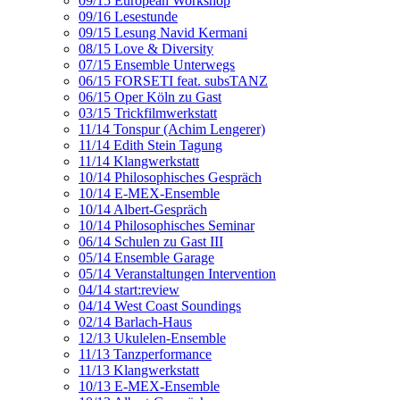
09/15 European Workshop
09/16 Lesestunde
09/15 Lesung Navid Kermani
08/15 Love & Diversity
07/15 Ensemble Unterwegs
06/15 FORSETI feat. subsTANZ
06/15 Oper Köln zu Gast
03/15 Trickfilmwerkstatt
11/14 Tonspur (Achim Lengerer)
11/14 Edith Stein Tagung
11/14 Klangwerkstatt
10/14 Philosophisches Gespräch
10/14 E-MEX-Ensemble
10/14 Albert-Gespräch
10/14 Philosophisches Seminar
06/14 Schulen zu Gast III
05/14 Ensemble Garage
05/14 Veranstaltungen Intervention
04/14 start:review
04/14 West Coast Soundings
02/14 Barlach-Haus
12/13 Ukulelen-Ensemble
11/13 Tanzperformance
11/13 Klangwerkstatt
10/13 E-MEX-Ensemble