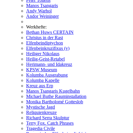
Peter Tollens
Manos Tsangaris
Andy Warhol
Andor Weininger
Werkhefte:
Bethan Huws CERTAIN
Christus in der Rast
Elfenbeindiptychon
Elfenbeinkruzifixus (v)
Heiliger Nikolaus
Heilig-Geist-Retabel
Herimann- und Idakreuz
KPSW Museum
Kolumba Ausgrabung
Kolumba Kapelle
Kreuz aus Erp
Manos Tsangaris Kugelbahn
Michael Buthe Rauminstallation
Monika Bartholomé Gotteslob
Mystische Jagd
Reliquienkreuze
Richard Serra Skulptur
Terry Fox. Catch Phrases
Tragedia Civile