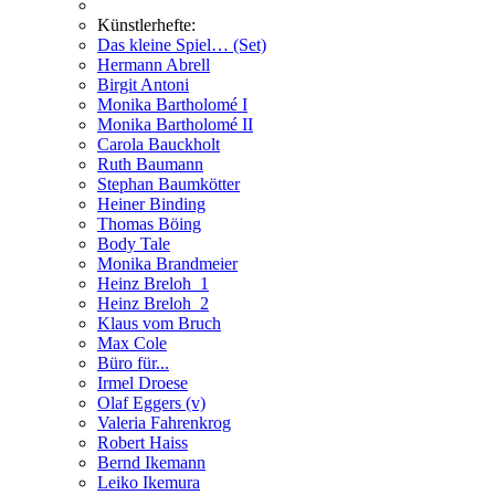
Künstlerhefte:
Das kleine Spiel… (Set)
Hermann Abrell
Birgit Antoni
Monika Bartholomé I
Monika Bartholomé II
Carola Bauckholt
Ruth Baumann
Stephan Baumkötter
Heiner Binding
Thomas Böing
Body Tale
Monika Brandmeier
Heinz Breloh_1
Heinz Breloh_2
Klaus vom Bruch
Max Cole
Büro für...
Irmel Droese
Olaf Eggers (v)
Valeria Fahrenkrog
Robert Haiss
Bernd Ikemann
Leiko Ikemura