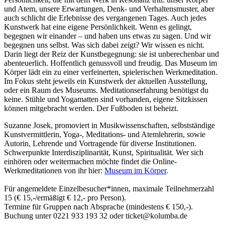
und Atem, unsere Erwartungen, Denk- und Verhaltensmuster, aber
auch schlicht die Erlebnisse des vergangenen Tages. Auch jedes
Kunstwerk hat eine eigene Persönlichkeit. Wenn es gelingt,
begegnen wir einander – und haben uns etwas zu sagen. Und wir
begegnen uns selbst. Was sich dabei zeigt? Wir wissen es nicht.
Darin liegt der Reiz der Kunstbegegnung: sie ist unberechenbar und
abenteuerlich. Hoffentlich genussvoll und freudig. Das Museum im
Körper lädt ein zu einer verfeinerten, spielerischen Werkmeditation.
Im Fokus steht jeweils ein Kunstwerk der aktuellen Ausstellung,
oder ein Raum des Museums. Meditationserfahrung benötigst du
keine. Stühle und Yogamatten sind vorhanden, eigene Sitzkissen
können mitgebracht werden. Der Fußboden ist beheizt.
Suzanne Josek, promoviert in Musikwissenschaften, selbstständige
Kunstvermittlerin, Yoga-, Meditations- und Atemlehrerin, sowie
Autorin, Lehrende und Vortragende für diverse Institutionen.
Schwerpunkte Interdisziplinarität, Kunst, Spiritualität. Wer sich
einhören oder weitermachen möchte findet die Online-
Werkmeditationen von ihr hier:
Museum im Körper
.
Für angemeldete Einzelbesucher*innen, maximale Teilnehmerzahl
15 (€ 15,-/ermäßigt € 12,- pro Person).
Termine für Gruppen nach Absprache (mindestens € 150,-).
Buchung unter 0221 933 193 32 oder ticket@kolumba.de