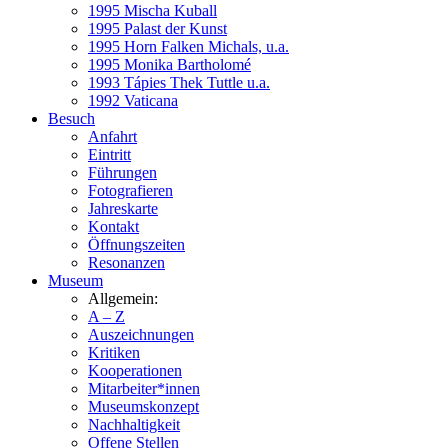
1995 Mischa Kuball
1995 Palast der Kunst
1995 Horn Falken Michals, u.a.
1995 Monika Bartholomé
1993 Tápies Thek Tuttle u.a.
1992 Vaticana
Besuch
Anfahrt
Eintritt
Führungen
Fotografieren
Jahreskarte
Kontakt
Öffnungszeiten
Resonanzen
Museum
Allgemein:
A – Z
Auszeichnungen
Kritiken
Kooperationen
Mitarbeiter*innen
Museumskonzept
Nachhaltigkeit
Offene Stellen