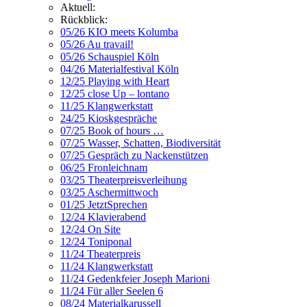
Aktuell:
Rückblick:
05/26 KIO meets Kolumba
05/26 Au travail!
05/26 Schauspiel Köln
04/26 Materialfestival Köln
12/25 Playing with Heart
12/25 close Up – lontano
11/25 Klangwerkstatt
24/25 Kioskgespräche
07/25 Book of hours …
07/25 Wasser, Schatten, Biodiversität
07/25 Gespräch zu Nackenstützen
06/25 Fronleichnam
03/25 Theaterpreisverleihung
03/25 Aschermittwoch
01/25 JetztSprechen
12/24 Klavierabend
12/24 On Site
12/24 Toniponal
11/24 Theaterpreis
11/24 Klangwerkstatt
11/24 Gedenkfeier Joseph Marioni
11/24 Für aller Seelen 6
08/24 Materialkarussell