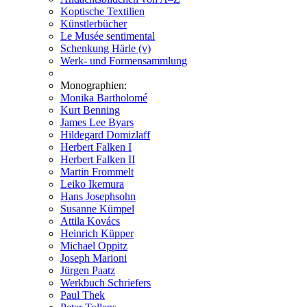
Koptische Textilien
Künstlerbücher
Le Musée sentimental
Schenkung Härle (v)
Werk- und Formensammlung
Monographien:
Monika Bartholomé
Kurt Benning
James Lee Byars
Hildegard Domizlaff
Herbert Falken I
Herbert Falken II
Martin Frommelt
Leiko Ikemura
Hans Josephsohn
Susanne Kümpel
Attila Kovács
Heinrich Küpper
Michael Oppitz
Joseph Marioni
Jürgen Paatz
Werkbuch Schriefers
Paul Thek