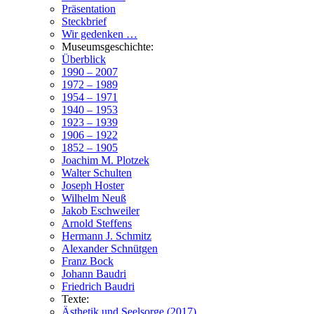
Präsentation
Steckbrief
Wir gedenken …
Museumsgeschichte:
Überblick
1990 – 2007
1972 – 1989
1954 – 1971
1940 – 1953
1923 – 1939
1906 – 1922
1852 – 1905
Joachim M. Plotzek
Walter Schulten
Joseph Hoster
Wilhelm Neuß
Jakob Eschweiler
Arnold Steffens
Hermann J. Schmitz
Alexander Schnütgen
Franz Bock
Johann Baudri
Friedrich Baudri
Texte:
Ästhetik und Seelsorge (2017)