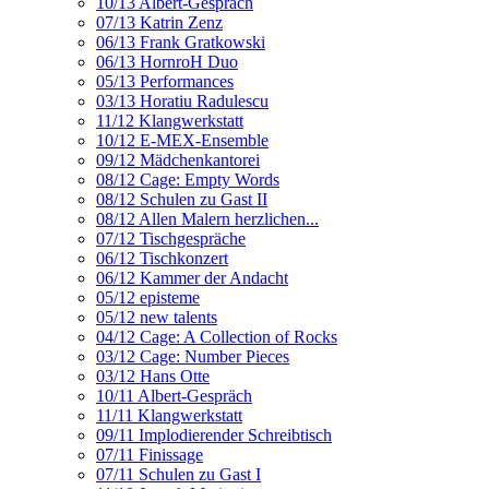
10/13 Albert-Gespräch
07/13 Katrin Zenz
06/13 Frank Gratkowski
06/13 HornroH Duo
05/13 Performances
03/13 Horatiu Radulescu
11/12 Klangwerkstatt
10/12 E-MEX-Ensemble
09/12 Mädchenkantorei
08/12 Cage: Empty Words
08/12 Schulen zu Gast II
08/12 Allen Malern herzlichen...
07/12 Tischgespräche
06/12 Tischkonzert
06/12 Kammer der Andacht
05/12 episteme
05/12 new talents
04/12 Cage: A Collection of Rocks
03/12 Cage: Number Pieces
03/12 Hans Otte
10/11 Albert-Gespräch
11/11 Klangwerkstatt
09/11 Implodierender Schreibtisch
07/11 Finissage
07/11 Schulen zu Gast I