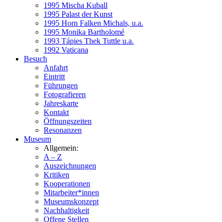
1995 Mischa Kuball
1995 Palast der Kunst
1995 Horn Falken Michals, u.a.
1995 Monika Bartholomé
1993 Tápies Thek Tuttle u.a.
1992 Vaticana
Besuch
Anfahrt
Eintritt
Führungen
Fotografieren
Jahreskarte
Kontakt
Öffnungszeiten
Resonanzen
Museum
Allgemein:
A – Z
Auszeichnungen
Kritiken
Kooperationen
Mitarbeiter*innen
Museumskonzept
Nachhaltigkeit
Offene Stellen