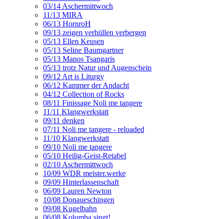
03/14 Aschermittwoch
11/13 MIRA
06/13 HornroH
09/13 zeigen verhüllen verbergen
05/13 Ellen Keusen
05/13 Seline Baumgartner
05/13 Manos Tsangaris
05/13 trotz Natur und Augenschein
09/12 Art is Liturgy
06/12 Kammer der Andacht
04/12 Collection of Rocks
08/11 Finissage Noli me tangere
11/11 Klangwerkstatt
09/11 denken
07/11 Noli me tangere - reloaded
11/10 Klangwerkstatt
09/10 Noli me tangere
05/10 Heilig-Geist-Retabel
02/10 Aschermittwoch
10/09 WDR meister.werke
09/09 Hinterlassenschaft
06/09 Lauren Newton
10/08 Donaueschingen
09/08 Kugelbahn
06/08 Kolumba singt!