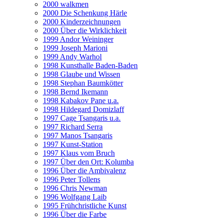
2000 walkmen
2000 Die Schenkung Härle
2000 Kinderzeichnungen
2000 Über die Wirklichkeit
1999 Andor Weininger
1999 Joseph Marioni
1999 Andy Warhol
1998 Kunsthalle Baden-Baden
1998 Glaube und Wissen
1998 Stephan Baumkötter
1998 Bernd Ikemann
1998 Kabakov Pane u.a.
1998 Hildegard Domizlaff
1997 Cage Tsangaris u.a.
1997 Richard Serra
1997 Manos Tsangaris
1997 Kunst-Station
1997 Klaus vom Bruch
1997 Über den Ort: Kolumba
1996 Über die Ambivalenz
1996 Peter Tollens
1996 Chris Newman
1996 Wolfgang Laib
1995 Frühchristliche Kunst
1996 Über die Farbe