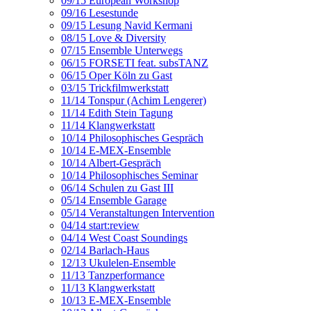
09/15 European Workshop
09/16 Lesestunde
09/15 Lesung Navid Kermani
08/15 Love & Diversity
07/15 Ensemble Unterwegs
06/15 FORSETI feat. subsTANZ
06/15 Oper Köln zu Gast
03/15 Trickfilmwerkstatt
11/14 Tonspur (Achim Lengerer)
11/14 Edith Stein Tagung
11/14 Klangwerkstatt
10/14 Philosophisches Gespräch
10/14 E-MEX-Ensemble
10/14 Albert-Gespräch
10/14 Philosophisches Seminar
06/14 Schulen zu Gast III
05/14 Ensemble Garage
05/14 Veranstaltungen Intervention
04/14 start:review
04/14 West Coast Soundings
02/14 Barlach-Haus
12/13 Ukulelen-Ensemble
11/13 Tanzperformance
11/13 Klangwerkstatt
10/13 E-MEX-Ensemble