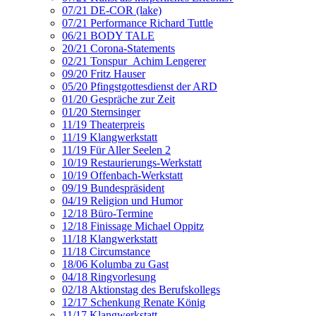
07/21 DE-COR (lake)
07/21 Performance Richard Tuttle
06/21 BODY TALE
20/21 Corona-Statements
02/21 Tonspur_Achim Lengerer
09/20 Fritz Hauser
05/20 Pfingstgottesdienst der ARD
01/20 Gespräche zur Zeit
01/20 Sternsinger
11/19 Theaterpreis
11/19 Klangwerkstatt
11/19 Für Aller Seelen 2
10/19 Restaurierungs-Werkstatt
10/19 Offenbach-Werkstatt
09/19 Bundespräsident
04/19 Religion und Humor
12/18 Büro-Termine
12/18 Finissage Michael Oppitz
11/18 Klangwerkstatt
11/18 Circumstance
18/06 Kolumba zu Gast
04/18 Ringvorlesung
02/18 Aktionstag des Berufskollegs
12/17 Schenkung Renate König
11/17 Klangwerkstatt