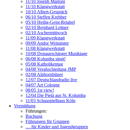
11/10 Joseph Marioni
11/10 Klangwerkstatt
10/10 Albert-Gespräch
06/10 Steffen Krebber
05/10 Heilig-Geist-Retabel
02/10 Bernhard Leitner
02/10 Aschermittwoch
11/09 Klangwerkstatt
09/09 Andor Weininger
11/08 Klangwerkstatt
10/08 Donaueschinger Musiktage
06/08 Kolumba singt!
05/08 Katholikentag
04/08 Verabschiedung JMP
02/08 Alphornbläser
12/07 Deutschlandradio live
04/07 Art Cologne
08/05 1st view!
12/04 Die Pietà aus St. Kolumba
11/03 Schauspielhaus Köln
Vermittlung
Führungen:
Buchung
Führungen für Gruppen
… für Kinder und Jugendgruppen