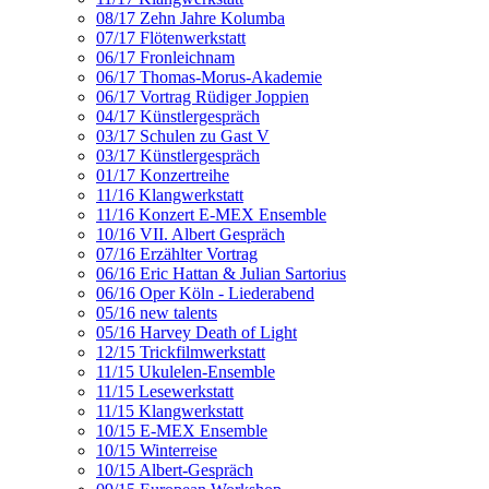
08/17 Zehn Jahre Kolumba
07/17 Flötenwerkstatt
06/17 Fronleichnam
06/17 Thomas-Morus-Akademie
06/17 Vortrag Rüdiger Joppien
04/17 Künstlergespräch
03/17 Schulen zu Gast V
03/17 Künstlergespräch
01/17 Konzertreihe
11/16 Klangwerkstatt
11/16 Konzert E-MEX Ensemble
10/16 VII. Albert Gespräch
07/16 Erzählter Vortrag
06/16 Eric Hattan & Julian Sartorius
06/16 Oper Köln - Liederabend
05/16 new talents
05/16 Harvey Death of Light
12/15 Trickfilmwerkstatt
11/15 Ukulelen-Ensemble
11/15 Lesewerkstatt
11/15 Klangwerkstatt
10/15 E-MEX Ensemble
10/15 Winterreise
10/15 Albert-Gespräch