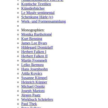
Koptische Textilien
Künstlerbücher
Le Musée sentimental
Schenkung Härle (v)
Werk- und Formensammlung
Monographien:
Monika Bartholomé
Kurt Benning
James Lee Byars
Hildegard Domizlaff
Herbert Falken I
Herbert Falken II
Martin Frommelt
Leiko Ikemura
Hans Josephsohn
Attila Kovács
Susanne Kümpel
Heinrich Küpper
Michael Oppitz
Joseph Marioni
Jürgen Paatz
Werkbuch Schriefers
Paul Thek