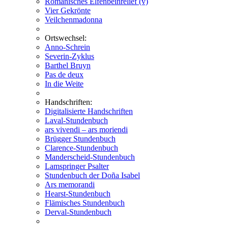
Romanisches Elfenbeinrelief (v)
Vier Gekrönte
Veilchenmadonna
Ortswechsel:
Anno-Schrein
Severin-Zyklus
Barthel Bruyn
Pas de deux
In die Weite
Handschriften:
Digitalisierte Handschriften
Laval-Stundenbuch
ars vivendi – ars moriendi
Brügger Stundenbuch
Clarence-Stundenbuch
Manderscheid-Stundenbuch
Lamspringer Psalter
Stundenbuch der Doña Isabel
Ars memorandi
Hearst-Stundenbuch
Flämisches Stundenbuch
Derval-Stundenbuch