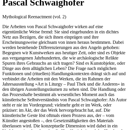
Pascal Schwaighofer
Mythological Reenactment (vol. 2)
Die Arbeiten von Pascal Schwaighofer wirken auf eine
eigentümliche Weise fremd: Sie sind eingebunden in ein dichtes
Netz aus Bezügen, die sich ihnen einprägen und ihre
Erscheinungsweise gleichsam von innen heraus bestimmen. Dabei
werden bestehende Differenzierungen aus den Angeln gehoben:
Begegnen wir Kunstwerken aus heutiger Zeit, oder sind es Objekte
aus vergangenen Jahrhunderten, die wie archäologische Relikte
Spuren ihres Gebrauchs an sich tragen? Sind es Kunstobjekte, oder
Dinge aus dem alltäglichen Leben? Die Frage nach möglichen
Funktionen und (rituellen) Handlungskontexten drängt sich auf und
verbindet die Arbeiten mit den Werken, die im Rahmen der
Jahresausstellung »Art is Liturgy – Paul Thek und die Anderen« in
den übrigen Ausstellungsräumen zu sehen sind. Die Handlung oder
das Prozesshafte bestimmt als wesentliches Moment auch das
künstlerische Selbstverständnis von Pascal Schwaighofer: Als Autor
steht er nie im Vordergrund; vielmehr geht er im Werk, oder
präziser: im Akt, der das Werk hervorgebracht hat, auf. Die
künstlerische Geste löst oftmals einen Prozess aus, der – vom
Künstler angestoßen –, den Gesetzmäßigkeiten des Materials
überlassen wird. Die konzeptuelle Dimension wird dabei in ein