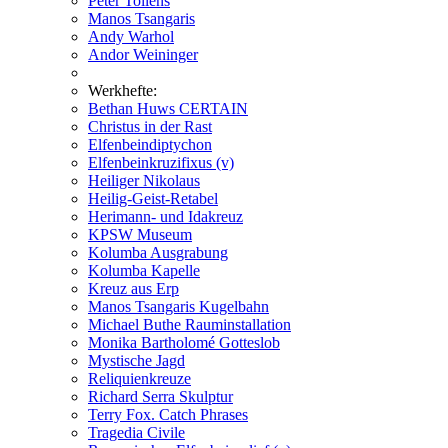
Peter Tollens
Manos Tsangaris
Andy Warhol
Andor Weininger
Werkhefte:
Bethan Huws CERTAIN
Christus in der Rast
Elfenbeindiptychon
Elfenbeinkruzifixus (v)
Heiliger Nikolaus
Heilig-Geist-Retabel
Herimann- und Idakreuz
KPSW Museum
Kolumba Ausgrabung
Kolumba Kapelle
Kreuz aus Erp
Manos Tsangaris Kugelbahn
Michael Buthe Rauminstallation
Monika Bartholomé Gotteslob
Mystische Jagd
Reliquienkreuze
Richard Serra Skulptur
Terry Fox. Catch Phrases
Tragedia Civile