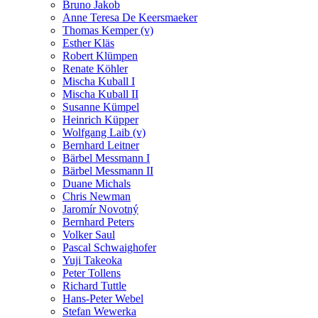
Bruno Jakob
Anne Teresa De Keersmaeker
Thomas Kemper (v)
Esther Kläs
Robert Klümpen
Renate Köhler
Mischa Kuball I
Mischa Kuball II
Susanne Kümpel
Heinrich Küpper
Wolfgang Laib (v)
Bernhard Leitner
Bärbel Messmann I
Bärbel Messmann II
Duane Michals
Chris Newman
Jaromír Novotný
Bernhard Peters
Volker Saul
Pascal Schwaighofer
Yuji Takeoka
Peter Tollens
Richard Tuttle
Hans-Peter Webel
Stefan Wewerka