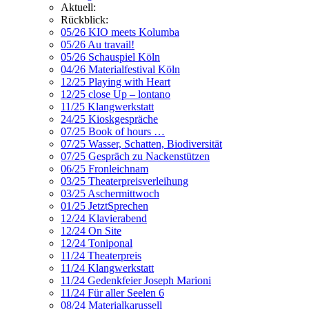
Aktuell:
Rückblick:
05/26 KIO meets Kolumba
05/26 Au travail!
05/26 Schauspiel Köln
04/26 Materialfestival Köln
12/25 Playing with Heart
12/25 close Up – lontano
11/25 Klangwerkstatt
24/25 Kioskgespräche
07/25 Book of hours …
07/25 Wasser, Schatten, Biodiversität
07/25 Gespräch zu Nackenstützen
06/25 Fronleichnam
03/25 Theaterpreisverleihung
03/25 Aschermittwoch
01/25 JetztSprechen
12/24 Klavierabend
12/24 On Site
12/24 Toniponal
11/24 Theaterpreis
11/24 Klangwerkstatt
11/24 Gedenkfeier Joseph Marioni
11/24 Für aller Seelen 6
08/24 Materialkarussell