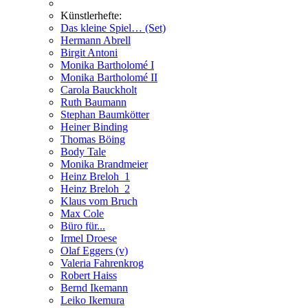
Künstlerhefte:
Das kleine Spiel… (Set)
Hermann Abrell
Birgit Antoni
Monika Bartholomé I
Monika Bartholomé II
Carola Bauckholt
Ruth Baumann
Stephan Baumkötter
Heiner Binding
Thomas Böing
Body Tale
Monika Brandmeier
Heinz Breloh_1
Heinz Breloh_2
Klaus vom Bruch
Max Cole
Büro für...
Irmel Droese
Olaf Eggers (v)
Valeria Fahrenkrog
Robert Haiss
Bernd Ikemann
Leiko Ikemura