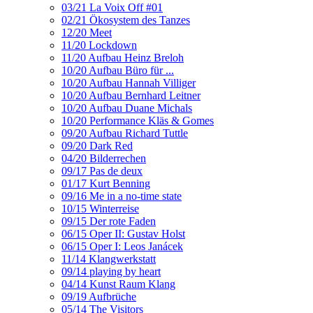
03/21 La Voix Off #01
02/21 Ökosystem des Tanzes
12/20 Meet
11/20 Lockdown
11/20 Aufbau Heinz Breloh
10/20 Aufbau Büro für ...
10/20 Aufbau Hannah Villiger
10/20 Aufbau Bernhard Leitner
10/20 Aufbau Duane Michals
10/20 Performance Kläs & Gomes
09/20 Aufbau Richard Tuttle
09/20 Dark Red
04/20 Bilderrechen
09/17 Pas de deux
01/17 Kurt Benning
09/16 Me in a no-time state
10/15 Winterreise
09/15 Der rote Faden
06/15 Oper II: Gustav Holst
06/15 Oper I: Leos Janácek
11/14 Klangwerkstatt
09/14 playing by heart
04/14 Kunst Raum Klang
09/19 Aufbrüche
05/14 The Visitors